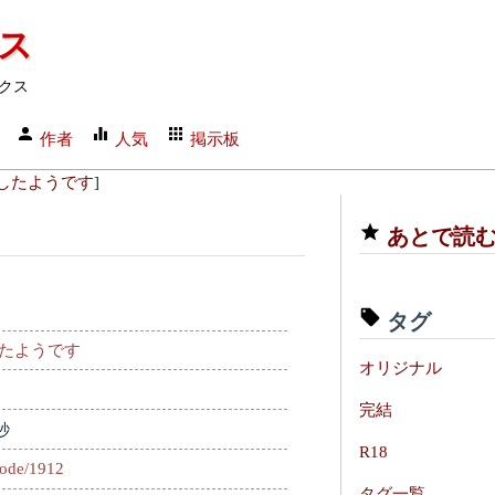
クス
クス
作者
人気
掲示板
したようです
]
あとで読
タグ
たようです
オリジナル
完結
秒
R18
sode/1912
タグ一覧