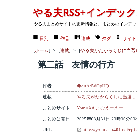
やる夫RSS+インデッ
やる夫まとめサイトの更新情報と、まとめのインデッ
日別
作品
連載
タグ
サイト
[
ホーム
]
>
[
連載
]
>
[
やる夫がたからくじに当選
第二話 友情の行方
作者
◆qu/zdWOpHQ
連載
やる夫がたからくじに当選し
まとめサイト
YomuAA|よむえーえー
まとめ公開日
2025年08月31日 20時00分00
URL
https://yomuaa.r401.net/epi