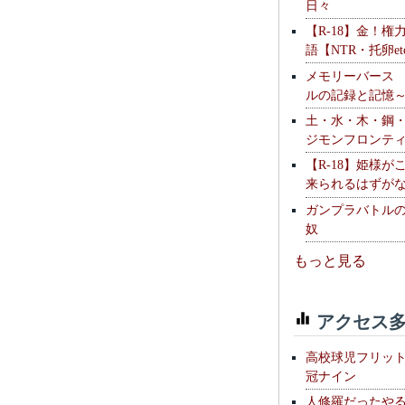
日々
【R-18】金！権
語【NTR・托卵et
メモリーバース
ルの記録と記憶
土・水・木・鋼
ジモンフロンテ
【R-18】姫様が
来られるはずが
ガンプラバトル
奴
もっと見る
アクセス多
高校球児フリッ
冠ナイン
人修羅だったや