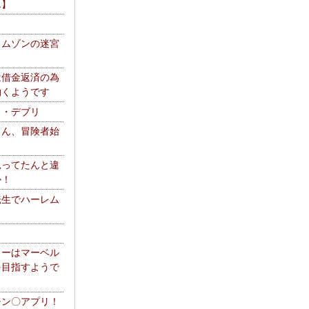
エ】
リムゾンの迷宮
は借金返済の為
働くようです
ス・デブリ
さん、冒険者始
思ってたんと違
か！
転生でハーレム
リーはマーベル
を目指すようで
チン〇アプリ！