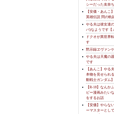
シーだった友奈
【安価・あんこ
英雄伝説 閃の軌
やる夫は彼女達の
パ)なようです【
ドクオが異世界
す
黙示録ヱヴァン
やる夫は天魔の
です
【あんこ】やる
本物を見せられ
動戦士ガンダム
【R-18】なんか
ビー漫画みたい
をするお話
【安価】やらな
ーマスターとし