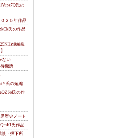
Yupz7Q氏の
２０２５年作品
UbkCk氏の作品
325NHs短編集
ロ】
かない
Mの待機所
集
HptY氏の短編
heQZSo氏の作
cの黒歴史ノート
WQmKI氏作品
wの雑談・投下所