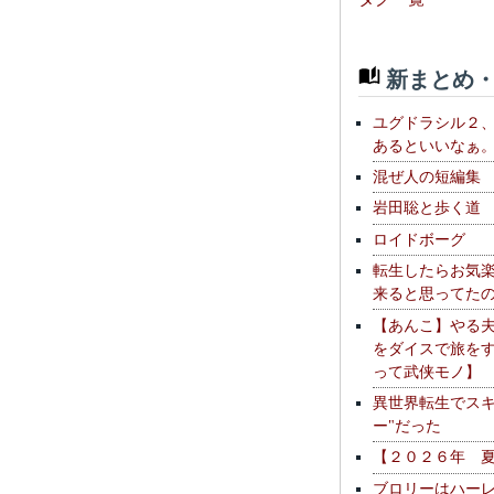
新まとめ・
ユグドラシル２
あるといいなぁ
混ぜ人の短編集
岩田聡と歩く道
ロイドボーグ
転生したらお気
来ると思ってた
【あんこ】やる
をダイスで旅を
って武侠モノ】
異世界転生でスキ
ー"だった
【２０２６年 
ブロリーはハー