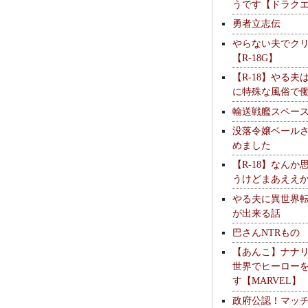
うです【ドラク
勇者立志伝
やらない夫でク
【R-18G】
【R-18】やる夫
に特殊な風俗で
輸送戦艦スペー
没落令嬢ベール
めました
【R-18】なんか
うけどまあええ
やる夫に異世界
が出来る話
巴さんNTRもの
【あんこ】ナナ
世界でヒーロー
す【MARVEL】
政府公認！マッ