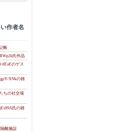
い作者名
雑記帳
MIWp2k氏作品
1/dEaEのゲス
gpY/XNkの雑
士たちの社交場
jEs99A氏の雑
ナ
kの隔離施設