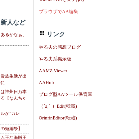
ブラウザでAA編集
新人など
リンク
、あるかなぁ、
。
やる夫の感想ブログ
やる夫系掲示板
AAMZ Viewer
楽貴族生活が出
AAHub
のに…
夫は神州日乃本
ブログ型AAツール保管庫
する【なんちゃ
（´д｀）Edit(転載)
ルが"カレ
OrinrinEditor(転載)
夏の短編祭】
レム王な海賊王