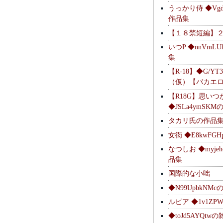
うっかり侍 ◆Vgdl
作品集
【１８禁短編】
いつP ◆nnVmL
集
【R-18】◆G/YT
（仮）【バカエ
【R18G】思いつ
◆JSLa4ymSK
タカリ氏の作品
女衒 ◆E8kwFG
なつしお ◆myje
品集
国際的な小咄
◆N99UpbkNM
ルピア ◆1v1ZP
◆toJd5AYQt