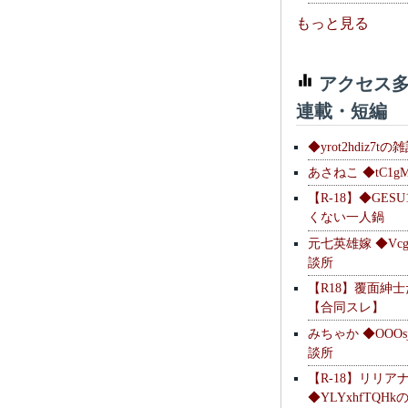
もっと見る
アクセス多
連載・短編
◆yrot2hdiz7tの
あさねこ ◆tC1g
【R-18】◆GESU
くない一人鍋
元七英雄嫁 ◆Vcg
談所
【R18】覆面紳
【合同スレ】
みちゃか ◆OOOs
談所
【R-18】リリア
◆YLYxhfTQH