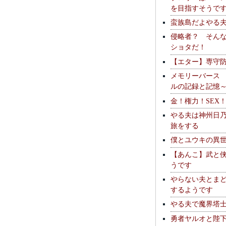
を目指すそうで
蛮族島だよやる
侵略者？ そん
ショタだ！
【エター】専守
メモリーバース
ルの記録と記憶
金！権力！SEX
やる夫は神州日
旅をする
僕とユウキの異
【あんこ】武と
うです
やらない夫とま
するようです
やる夫で魔界塔士S
勇者ヤルオと陛