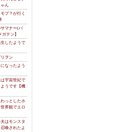
ちゃん
】モブ？が行く
跡
サマナー(パ
メガテン】
転生したようで
ゲリヲン
器になったよう
夫は宇宙世紀で
るようです【機
】
ふわっとしたホ
な世界観でエロ
い夫はモンスタ
て召喚されたよ