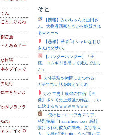
す
そと
夫くん
【朗報】みいちゃんと山田さ
なことよりおね
ん、大物漫画家たちから絶賛され
るｗｗｗｗ
防衛蛮族
【悲報】若者｢オシャレなおじ
 ～とあるドー
さんはダサい｣
～
【ハンターハンター】「王
！な物語
様、コムギが首吊って死んでまし
乃本をダイスで
た」
人体実験や拷問にまつわる、
世界紀行
ガチで怖い話を教えてくれ
侠に生きたいよ
ボケて史上最強の作品 【画
像】ボケて史上最強の作品、つい
に決まるｗｗｗｗｗｗｗｗ
どかがブラブラ
「僕のヒーローアカデミア」
特別短編「I am a hero too」感想
aGa
救けられた彼女の成長、見守る大
下ヤラナイオの
人。世界が“更に向こうへ”進む音