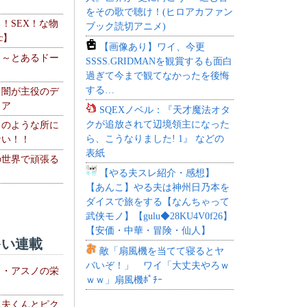
をその歌で聴け！(ヒロアカファン
力！SEX！な物
ブック読切アニメ)
c】
【画像あり】ワイ、今更
 ～とあるドー
SSSS.GRIDMANを観賞するも面白
～
過ぎて今まで観てなかったを後悔
する…
・闇が主役のデ
ィア
SQEXノベル：『天才魔法オタ
クが追放されて辺境領主になった
このような所に
ら、こうなりました! 1』 などの
ない！！
表紙
の世界で頑張る
【やる夫スレ紹介・感想】
【あんこ】やる夫は神州日乃本を
ダイスで旅をする【なんちゃって
武侠モノ】【gulu◆28KU4V0f26】
【安価・中華・冒険・仙人】
い連載
敵「扇風機を当てて寝るとヤ
バいぞ！」 ワイ「大丈夫やろｗ
ト・アスノの栄
ｗｗ」扇風機ﾎﾟﾁｰ
る夫くんとピク