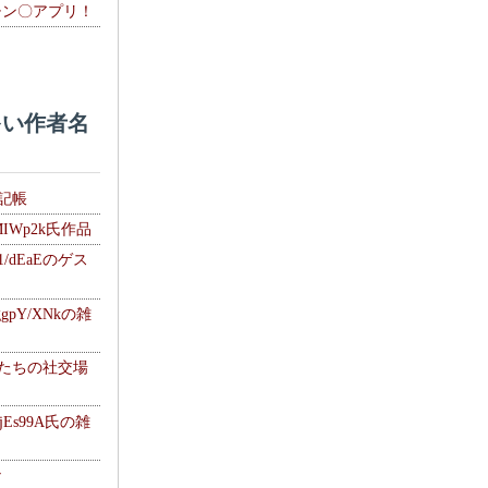
チン〇アプリ！
い作者名
雑記帳
MIWp2k氏作品
1/dEaEのゲス
gpY/XNkの雑
士たちの社交場
jEs99A氏の雑
ナ