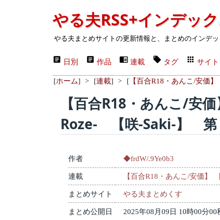
やる夫RSS+インデッ
やる夫まとめサイトの更新情報と、まとめのインデッ
日別
作品
連載
タグ
サイト
[
ホーム
]
>
[
連載
]
>
[
【百合R18・あんこ/安価】 閃
【百合R18・あんこ/安価
Roze- 【咲-Saki-】 
作者
◆frdW/.9Ye0b3
連載
【百合R18・あんこ/安価】 閃牌
まとめサイト
やる夫まとめくす
まとめ公開日
2025年08月09日 10時00分00