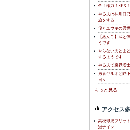
金！権力！SEX
やる夫は神州日
旅をする
僕とユウキの異
【あんこ】武と
うです
やらない夫とま
するようです
やる夫で魔界塔士S
勇者ヤルオと陛
日々
もっと見る
アクセス多
高校球児フリッ
冠ナイン