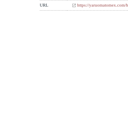
URL
https://yaruomatomex.com/b