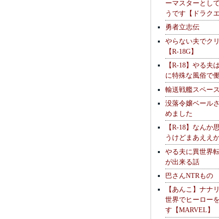
ーマスターとし
うです【ドラク
勇者立志伝
やらない夫でク
【R-18G】
【R-18】やる夫
に特殊な風俗で
輸送戦艦スペー
没落令嬢ベール
めました
【R-18】なんか
うけどまあええ
やる夫に異世界
が出来る話
巴さんNTRもの
【あんこ】ナナ
世界でヒーロー
す【MARVEL】