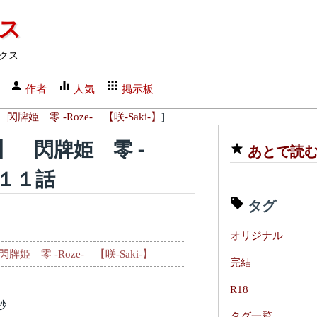
クス
クス
作者
人気
掲示板
牌姫 零 -Roze- 【咲-Saki-】
]
】 閃牌姫 零 -
あとで読
第１１話
タグ
オリジナル
姫 零 -Roze- 【咲-Saki-】
完結
R18
秒
タグ一覧