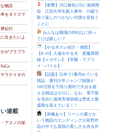
【衝撃】川口被告(19)に無期懲
！な物語
役 江別大学生殺人事件、19歳で
乃本をダイスで
取り返しのつかない代償を背負う
ことに
世界紀行
みんなは職場のBBQなに持っ
侠に生きたいよ
てけば嬉しい？
【やる夫スレ紹介・感想】
どかがブラブラ
【R-18】入速出やる夫 悪魔異聞
録【メガテン】【学園・ラブコ
メ・バトル】
aGa
【話題】日本で1番売れている
下ヤラナイオの
雑誌、週刊少年ジャンプ紙版が
100万部を下回り国内で大台を超
える雑誌はゼロに。なお、電子版
を含めた漫画市場規模は歴史上最
盛期を迎えている！！
い連載
【画像あり】リーンの翼とか
いう物語のエンディングが富野作
ト・アスノの栄
品の中でも屈指の美しさを誇る作