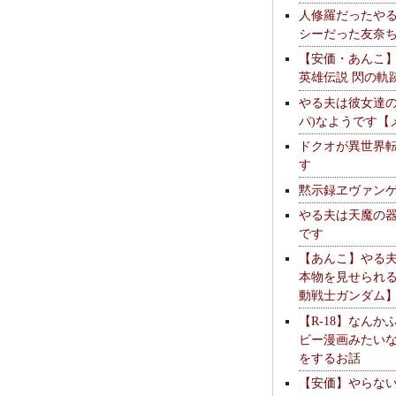
人修羅だったや
シーだった友奈
【安価・あんこ
英雄伝説 閃の軌
やる夫は彼女達の
パ)なようです【
ドクオが異世界
す
黙示録ヱヴァン
やる夫は天魔の
です
【あんこ】やる
本物を見せられ
動戦士ガンダム
【R-18】なんか
ビー漫画みたい
をするお話
【安価】やらな