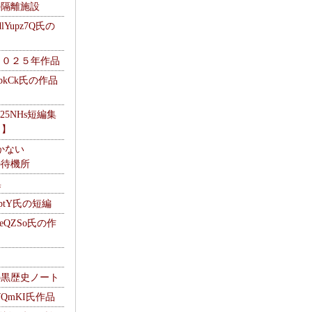
kの隔離施設
Yupz7Q氏の
２０２５年作品
UbkCk氏の作品
325NHs短編集
ロ】
かない
Mの待機所
集
HptY氏の短編
heQZSo氏の作
cの黒歴史ノート
WQmKI氏作品