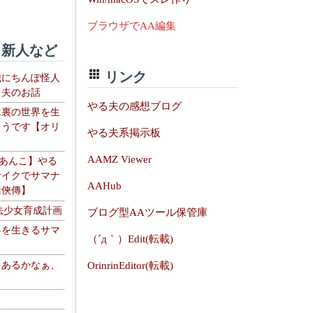
ブラウザでAA編集
新人など
リンク
織にちんぽ怪人
る夫のお話
やる夫の感想ブログ
は裏の世界を生
ようです【オリ
やる夫系掲示板
】
AAMZ Viewer
【あんこ】やる
サイクでサマナ
AAHub
活俠傳】
法少女育成計画
ブログ型AAツール保管庫
界を生きるサマ
（´д｀）Edit(転載)
、あるかなぁ、
OrinrinEditor(転載)
。