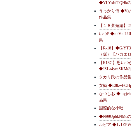
◆YLYxhfTQH
うっかり侍 ◆Vgdl
作品集
【１８禁短編】
いつP ◆nnVmL
集
【R-18】◆G/YT
（仮）【バカエ
【R18G】思いつ
◆JSLa4ymSK
タカリ氏の作品
女衒 ◆E8kwFG
なつしお ◆myje
品集
国際的な小咄
◆N99UpbkNM
ルピア ◆1v1ZP