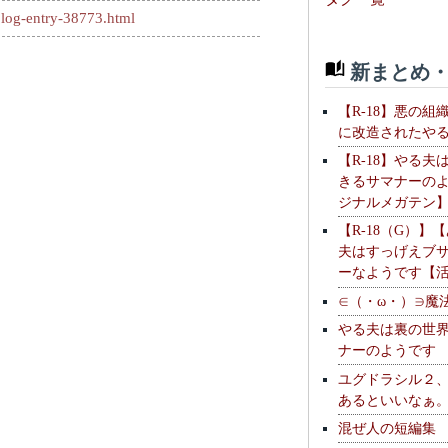
log-entry-38773.html
新まとめ・
【R-18】悪の組
に改造されたや
【R-18】やる夫
きるサマナーの
ジナルメガテン
【R-18（G）】
夫はすっげえブ
ーなようです【
∈（・ω・）∋魔
やる夫は裏の世
ナーのようです
ユグドラシル２
あるといいなぁ
混ぜ人の短編集