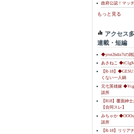
政府公認！マッ
もっと見る
アクセス多
連載・短編
◆yrot2hdiz7tの
あさねこ ◆tC1g
【R-18】◆GESU
くない一人鍋
元七英雄嫁 ◆Vcg
談所
【R18】覆面紳
【合同スレ】
みちゃか ◆OOOs
談所
【R-18】リリア