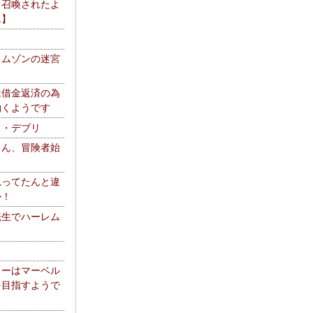
て召喚されたよ
エ】
リムゾンの迷宮
は借金返済の為
働くようです
ス・デブリ
さん、冒険者始
思ってたんと違
か！
転生でハーレム
リーはマーベル
を目指すようで