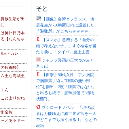
そと
楽貴族生活が出
【画像】台湾とフランス、地
のに…
震発生から6時間以内に設置した
「避難所」がこちらｗｗｗｗ
夫は神州日乃本
する【なんちゃ
【スマホ】急増する「自分の
頭で考えない子」。すぐ検索が当
たり前に 「タイパ」至上主義
ルが"カレ
ジャンプ漫画の三大つかみと
言えば
夏の短編祭】
【衝撃】50代女性、京大病院
レム王な海賊王
で脳腫瘍手術→“腫瘍の無い部
す
位”を摘出 2度「腫瘍ではない」
夫くん
と出るも続行、脳幹損傷で“植物
なことよりおね
状態”に
ブシロードノベル：『現代忍
防衛蛮族
者は万能ゆえに異世界迷宮を一人
でどこまでも深く潜る 1』 などの
 ～とあるドー
表紙
～