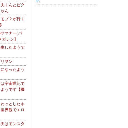
品
る夫くんとピク
ちゃん
】モブ？が行く
跡
サマナー(パ
メガテン】
転生したようで
ゲリヲン
器になったよう
夫は宇宙世紀で
るようです【機
】
ふわっとしたホ
な世界観でエロ
い夫はモンスタ