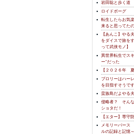
岩田聡と歩く道
ロイドボーグ
転生したらお気
来ると思ってた
【あんこ】やる
をダイスで旅を
って武侠モノ】
異世界転生でスキ
ー"だった
【２０２６年 
ブロリーはハー
を目指すそうで
蛮族島だよやる
侵略者？ そん
ショタだ！
【エター】専守
メモリーバース
ルの記録と記憶