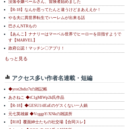
没落令嬢ベールさん、冒険者始めました
【R-18】なんか思ってたんと違うけどまあええか！
やる夫に異世界転生でハーレムが出来る話
巴さんNTRもの
【あんこ】ナナリーはマーベル世界でヒーローを目指すようで
す【MARVEL】
政府公認！マッチン〇アプリ！
もっと見る
アクセス多い作者名連載・短編
◆yrot2hdiz7tの雑記帳
あさねこ ◆tC1gMIWp2k氏作品
【R-18】◆GESU1/dEaEのゲスくない一人鍋
元七英雄嫁 ◆VcggpY/XNkの雑談所
【R18】覆面紳士たちの社交場【合同スレ】