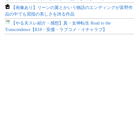
【画像あり】リーンの翼とかいう物語のエンディングが富野作
品の中でも屈指の美しさを誇る作品
【やる夫スレ紹介・感想】真・女神転生 Road to the
Transcendence【R18・安価・ラブコメ・イチャラブ】