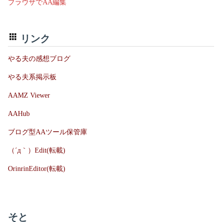
ブラウザでAA編集
リンク
やる夫の感想ブログ
やる夫系掲示板
AAMZ Viewer
AAHub
ブログ型AAツール保管庫
（´д｀）Edit(転載)
OrinrinEditor(転載)
そと