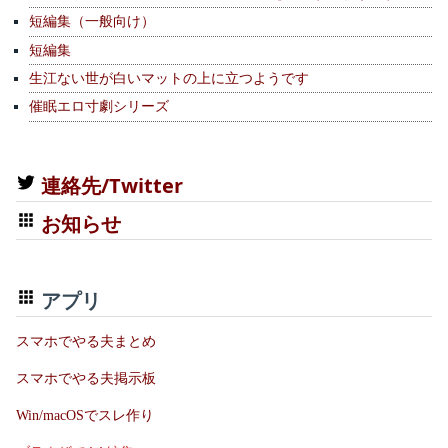
短編集（一般向け）
短編集
生江ない世が白いマットの上に立つようです
催眠エロ寸劇シリーズ
連絡先/Twitter
お知らせ
アプリ
スマホでやる夫まとめ
スマホでやる夫掲示板
Win/macOSでスレ作り