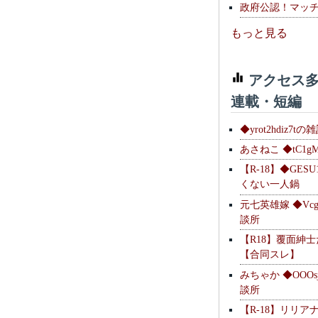
政府公認！マッ
もっと見る
アクセス多
連載・短編
◆yrot2hdiz7tの
あさねこ ◆tC1g
【R-18】◆GESU
くない一人鍋
元七英雄嫁 ◆Vcg
談所
【R18】覆面紳
【合同スレ】
みちゃか ◆OOOs
談所
【R-18】リリア