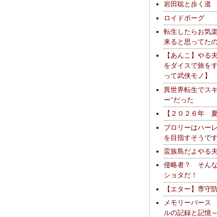
岩田聡と歩く道
ロイドボーグ
転生したらお気
来ると思ってた
【あんこ】やる
をダイスで旅を
って武侠モノ】
異世界転生でスキ
ー"だった
【２０２６年 
ブロリーはハー
を目指すそうで
蛮族島だよやる
侵略者？ そん
ショタだ！
【エター】専守
メモリーバース
ルの記録と記憶