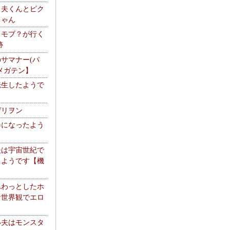
る夫くんとピク
ちゃん
】モブ？が行く
跡
サマナー(パ
メガテン】
転生したようで
ゲリヲン
器になったよう
夫は宇宙世紀で
るようです【機
】
ふわっとしたホ
な世界観でエロ
い夫はモンスタ