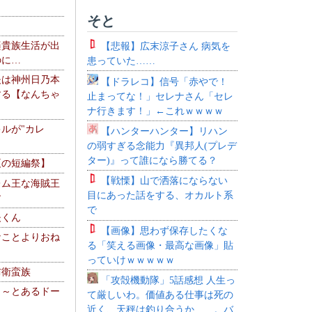
そと
楽貴族生活が出
【悲報】広末涼子さん 病気を
のに…
患っていた……
夫は神州日乃本
【ドラレコ】信号「赤やで！
する【なんちゃ
止まってな！」セレナさん「セレ
ナ行きます！」←これｗｗｗｗ
ルが"カレ
【ハンターハンター】リハン
の弱すぎる念能力『異邦人(プレデ
ター)』って誰になら勝てる？
夏の短編祭】
【戦慄】山で洒落にならない
レム王な海賊王
目にあった話をする、オカルト系
す
で
夫くん
【画像】思わず保存したくな
なことよりおね
る「笑える画像・最高な画像」貼
っていけｗｗｗｗｗ
防衛蛮族
「攻殻機動隊」5話感想 人生っ
 ～とあるドー
て厳しいわ。価値ある仕事は死の
～
近く、天秤は釣り合うか……。バ