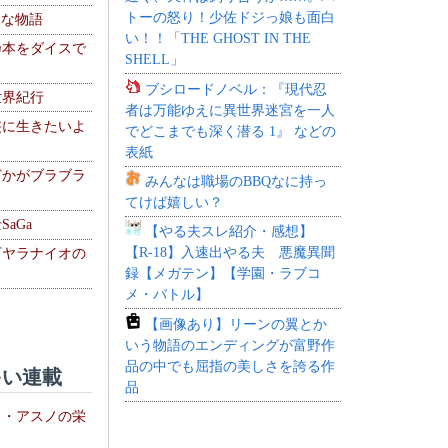
トーの怒り！少佐ドジっ娘も面白
！な物語
い！！「THE GHOST IN THE
乃本をダイスで
SHELL」
ブシロードノベル：『現代忍
世界紀行
者は万能ゆえに異世界迷宮を一人
侠に生きたいよ
でどこまでも深く潜る 1』 などの
表紙
どかがブラブラ
みんなは職場のBBQなに持っ
てけば嬉しい？
aGa
【やる夫スレ紹介・感想】
【R-18】入速出やる夫 悪魔異聞
下ヤラナイオの
録【メガテン】【学園・ラブコ
メ・バトル】
【画像あり】リーンの翼とか
いう物語のエンディングが富野作
品の中でも屈指の美しさを誇る作
い連載
品
ト・アスノの栄