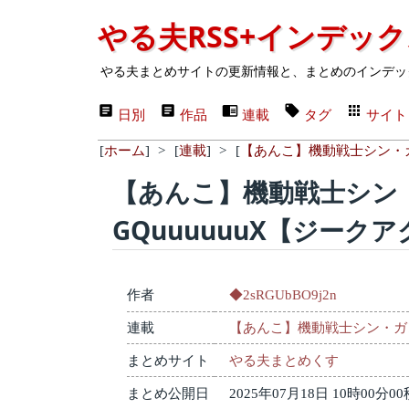
やる夫RSS+インデッ
やる夫まとめサイトの更新情報と、まとめのインデッ
日別
作品
連載
タグ
サイト
[
ホーム
]
>
[
連載
]
>
[
【あんこ】機動戦士シン・ガ
【あんこ】機動戦士シン
GQuuuuuuX【ジーク
作者
◆2sRGUbBO9j2n
連載
【あんこ】機動戦士シン・ガン
まとめサイト
やる夫まとめくす
まとめ公開日
2025年07月18日 10時00分00