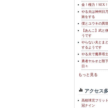
金！権力！SEX
やる夫は神州日
旅をする
僕とユウキの異
【あんこ】武と
うです
やらない夫とま
するようです
やる夫で魔界塔士S
勇者ヤルオと陛
日々
もっと見る
アクセス多
高校球児フリッ
冠ナイン