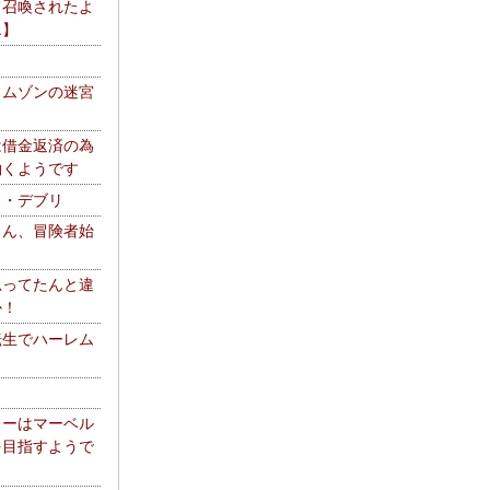
て召喚されたよ
エ】
リムゾンの迷宮
は借金返済の為
働くようです
ス・デブリ
さん、冒険者始
思ってたんと違
か！
転生でハーレム
リーはマーベル
を目指すようで