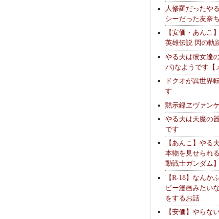
人修羅だったや
シーだった友奈
【安価・あんこ
英雄伝説 閃の軌
やる夫は彼女達の
パ)なようです【
ドクオが異世界
す
黙示録ヱヴァン
やる夫は天魔の
です
【あんこ】やる
本物を見せられ
動戦士ガンダム
【R-18】なんか
ビー漫画みたい
をするお話
【安価】やらな