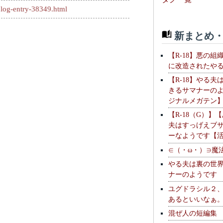
log-entry-38349.html
新まとめ・
【R-18】悪の組
に改造されたや
【R-18】やる夫
きるサマナーの
ジナルメガテン
【R-18（G）】
夫はすっげえブ
ーなようです【
∈（・ω・）∋魔
やる夫は裏の世
ナーのようです
ユグドラシル２
あるといいなぁ
混ぜ人の短編集