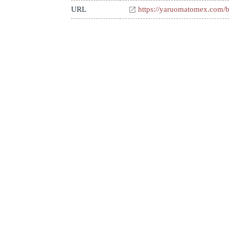
URL
https://yaruomatomex.com/b