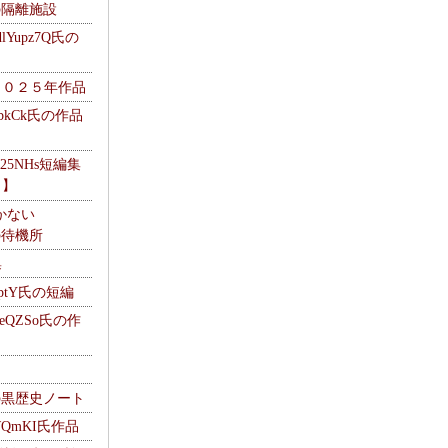
kの隔離施設
Yupz7Q氏の
２０２５年作品
UbkCk氏の作品
325NHs短編集
ロ】
かない
Mの待機所
集
HptY氏の短編
heQZSo氏の作
cの黒歴史ノート
WQmKI氏作品