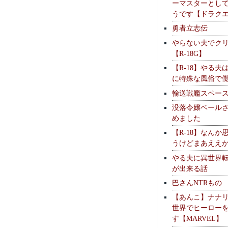
ーマスターとし
うです【ドラク
勇者立志伝
やらない夫でク
【R-18G】
【R-18】やる夫
に特殊な風俗で
輸送戦艦スペー
没落令嬢ベール
めました
【R-18】なんか
うけどまあええ
やる夫に異世界
が出来る話
巴さんNTRもの
【あんこ】ナナ
世界でヒーロー
す【MARVEL】