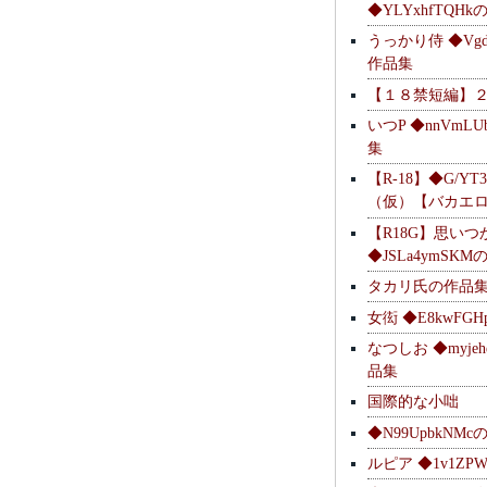
◆YLYxhfTQH
うっかり侍 ◆Vgdl
作品集
【１８禁短編】
いつP ◆nnVmL
集
【R-18】◆G/YT
（仮）【バカエ
【R18G】思いつ
◆JSLa4ymSK
タカリ氏の作品
女衒 ◆E8kwFG
なつしお ◆myje
品集
国際的な小咄
◆N99UpbkNM
ルピア ◆1v1ZP