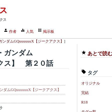
クス
クス
作者
人気
掲示板
ンダムGQuuuuuuX【ジークアクス】
]
・ガンダム
あとで読
アクス】 第２０話
タグ
オリジナル
ダムGQuuuuuuX【ジークアクス】
完結
R18
秒
タグ一覧