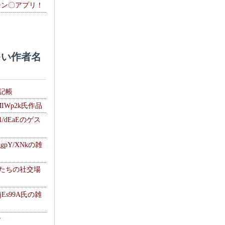
チン〇アプリ！
い作者名
雑記帳
MIWp2k氏作品
1/dEaEのゲス
gpY/XNkの雑
士たちの社交場
jEs99A氏の雑
ナ