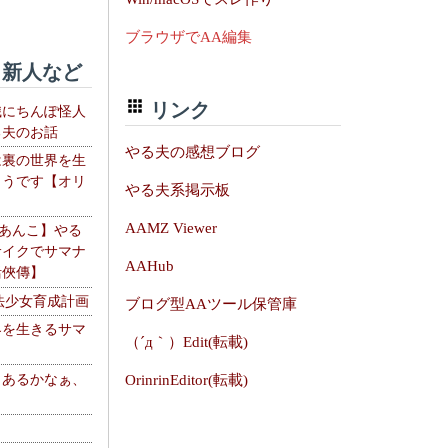
ブラウザでAA編集
新人など
リンク
織にちんぽ怪人
る夫のお話
やる夫の感想ブログ
は裏の世界を生
ようです【オリ
やる夫系掲示板
】
AAMZ Viewer
【あんこ】やる
サイクでサマナ
AAHub
活俠傳】
法少女育成計画
ブログ型AAツール保管庫
界を生きるサマ
（´д｀）Edit(転載)
、あるかなぁ、
OrinrinEditor(転載)
。