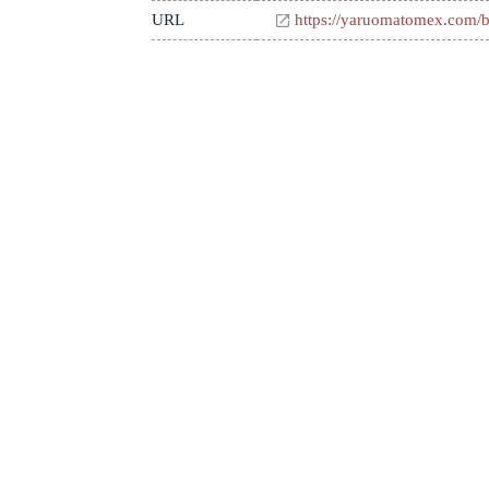
URL
https://yaruomatomex.com/b