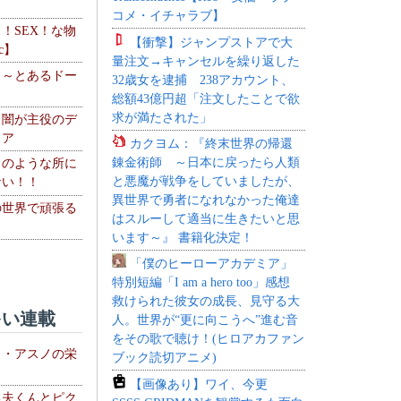
コメ・イチャラブ】
力！SEX！な物
【衝撃】ジャンプストアで大
c】
量注文→キャンセルを繰り返した
 ～とあるドー
32歳女を逮捕 238アカウント、
～
総額43億円超「注文したことで欲
求が満たされた」
・闇が主役のデ
ィア
カクヨム：『終末世界の帰還
錬金術師 ～日本に戻ったら人類
このような所に
と悪魔が戦争をしていましたが、
ない！！
異世界で勇者になれなかった俺達
の世界で頑張る
はスルーして適当に生きたいと思
います～』 書籍化決定！
「僕のヒーローアカデミア」
特別短編「I am a hero too」感想
救けられた彼女の成長、見守る大
い連載
人。世界が“更に向こうへ”進む音
をその歌で聴け！(ヒロアカファン
ト・アスノの栄
ブック読切アニメ)
【画像あり】ワイ、今更
る夫くんとピク