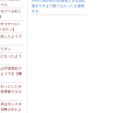
SSSS.GRIDMANを観賞するも面白
ちゃん
過ぎて今まで観てなかったを後悔
する…
】モブ？が行く
跡
サマナー(パ
メガテン】
転生したようで
ゲリヲン
器になったよう
夫は宇宙世紀で
るようです【機
】
ふわっとしたホ
な世界観でエロ
い夫はモンスタ
て召喚されたよ