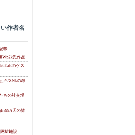
い作者名
雑記帳
MIWp2k氏作品
1/dEaEのゲス
gpY/XNkの雑
士たちの社交場
jEs99A氏の雑
ナ
kの隔離施設