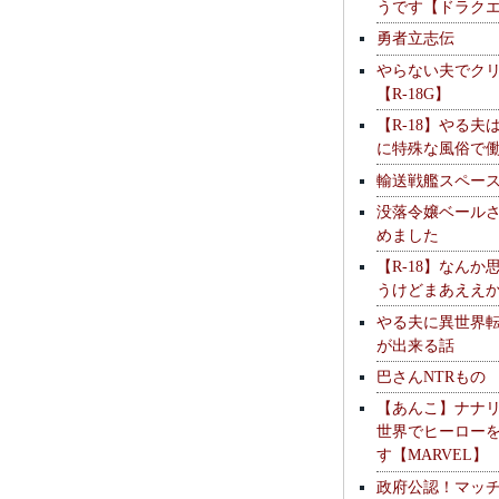
うです【ドラク
勇者立志伝
やらない夫でク
【R-18G】
【R-18】やる夫
に特殊な風俗で
輸送戦艦スペー
没落令嬢ベール
めました
【R-18】なんか
うけどまあええ
やる夫に異世界
が出来る話
巴さんNTRもの
【あんこ】ナナ
世界でヒーロー
す【MARVEL】
政府公認！マッ