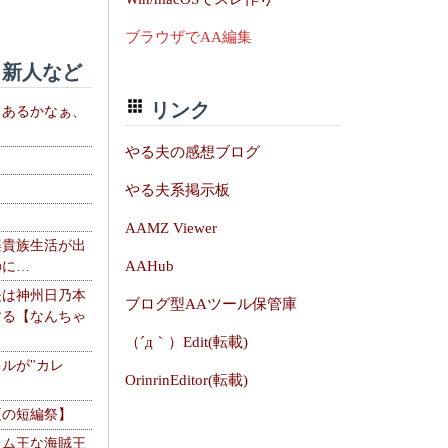
ブラウザでAA編集
新人など
リンク
、あるかなぁ、
。
やる夫の感想ブログ
やる夫系掲示板
AAMZ Viewer
楽貴族生活が出
AAHub
のに…
夫は神州日乃本
ブログ型AAツール保管庫
する【なんちゃ
（´д｀）Edit(転載)
ルが"カレ
OrinrinEditor(転載)
夏の短編祭】
レム王な海賊王