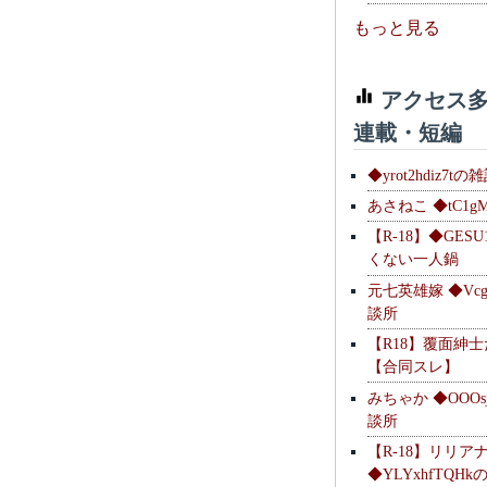
もっと見る
アクセス多
連載・短編
◆yrot2hdiz7tの
あさねこ ◆tC1g
【R-18】◆GESU
くない一人鍋
元七英雄嫁 ◆Vcg
談所
【R18】覆面紳
【合同スレ】
みちゃか ◆OOOs
談所
【R-18】リリア
◆YLYxhfTQH