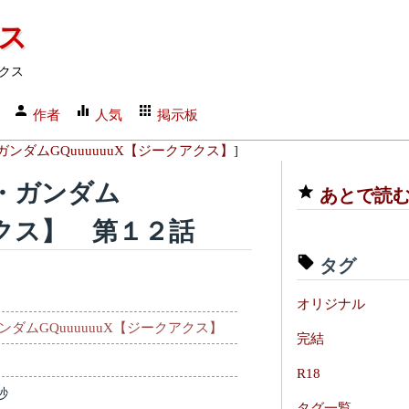
クス
クス
作者
人気
掲示板
ンダムGQuuuuuuX【ジークアクス】
]
・ガンダム
あとで読
アクス】 第１２話
タグ
オリジナル
ダムGQuuuuuuX【ジークアクス】
完結
R18
秒
タグ一覧