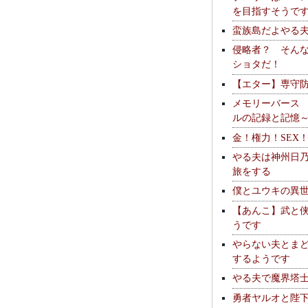
を目指すそうで
蛮族島だよやる
侵略者？ そん
ショタだ！
【エター】専守
メモリーバース
ルの記録と記憶
金！権力！SEX
やる夫は神州日
旅をする
僕とユウキの異
【あんこ】武と
うです
やらない夫とま
するようです
やる夫で魔界塔士S
勇者ヤルオと陛