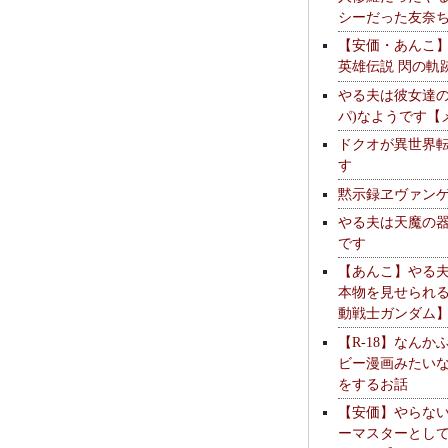
シーだった友奈
【安価・あんこ
英雄伝説 閃の軌
やる夫は彼女達の
パ)なようです【
ドクオが異世界
す
黙示録ヱヴァン
やる夫は天魔の
です
【あんこ】やる
本物を見せられ
動戦士ガンダム
【R-18】なんか
ビー漫画みたい
をするお話
【安価】やらな
ーマスターとし