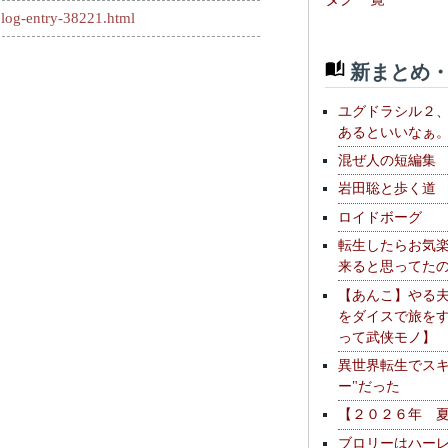
log-entry-38221.html
新まとめ・
ユグドラシル２
あるといいなぁ
混ぜ人の短編集
岩田聡と歩く道
ロイドボーグ
転生したらお気
来ると思ってた
【あんこ】やる
をダイスで旅を
って武侠モノ】
異世界転生でスキ
ー"だった
【２０２６年 
ブロリーはハー