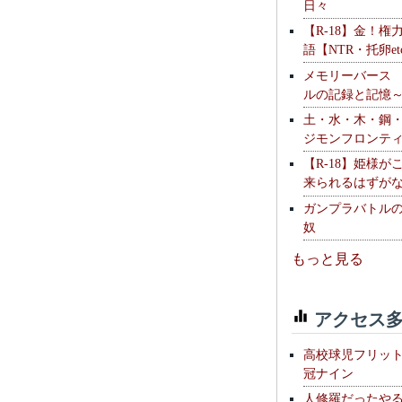
日々
【R-18】金！権
語【NTR・托卵et
メモリーバース
ルの記録と記憶
土・水・木・鋼
ジモンフロンテ
【R-18】姫様が
来られるはずが
ガンプラバトル
奴
もっと見る
アクセス多
高校球児フリッ
冠ナイン
人修羅だったや