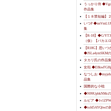
うっかり侍 ◆Vgdl
作品集
【１８禁短編】
いつP ◆nnVmL
集
【R-18】◆G/YT
（仮）【バカエ
【R18G】思いつ
◆JSLa4ymSK
タカリ氏の作品
女衒 ◆E8kwFG
なつしお ◆myje
品集
国際的な小咄
◆N99UpbkNM
ルピア ◆1v1ZP
◆toJd5AYQt