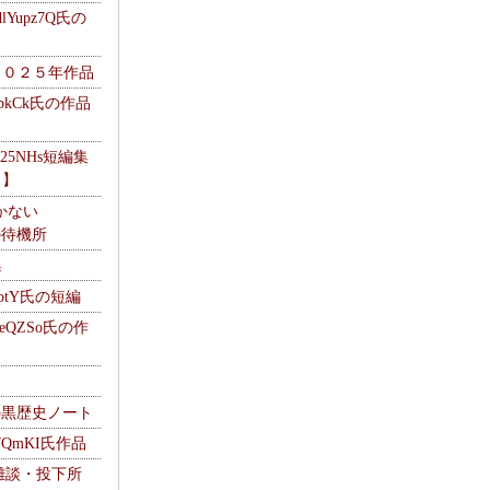
Yupz7Q氏の
２０２５年作品
UbkCk氏の作品
325NHs短編集
ロ】
かない
Mの待機所
集
HptY氏の短編
heQZSo氏の作
cの黒歴史ノート
WQmKI氏作品
wの雑談・投下所