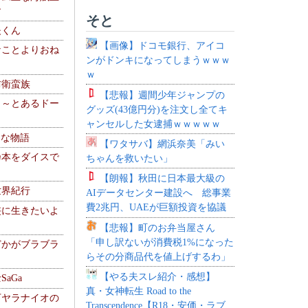
す
そと
夫くん
【画像】ドコモ銀行、アイコ
なことよりおね
ンがドンキになってしまうｗｗｗ
ｗ
防衛蛮族
【悲報】週間少年ジャンプの
 ～とあるドー
グッズ(43億円分)を注文し全てキ
～
ャンセルした女逮捕ｗｗｗｗｗ
！な物語
【ワタサバ】網浜奈美「みい
乃本をダイスで
ちゃんを救いたい」
【朗報】秋田に日本最大級の
世界紀行
AIデータセンター建設へ 総事業
費2兆円、UAEが巨額投資を協議
侠に生きたいよ
【悲報】町のお弁当屋さん
「申し訳ないが消費税1%になった
どかがブラブラ
らその分商品代を値上げするわ」
【やる夫スレ紹介・感想】
aGa
真・女神転生 Road to the
下ヤラナイオの
Transcendence【R18・安価・ラブ