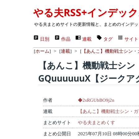
やる夫RSS+インデッ
やる夫まとめサイトの更新情報と、まとめのインデッ
日別
作品
連載
タグ
サイト
[
ホーム
]
>
[
連載
]
>
[
【あんこ】機動戦士シン・ガ
【あんこ】機動戦士シン
GQuuuuuuX【ジーク
作者
◆2sRGUbBO9j2n
連載
【あんこ】機動戦士シン・ガン
まとめサイト
やる夫まとめくす
まとめ公開日
2025年07月10日 08時00分00