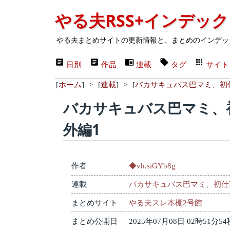
やる夫RSS+インデッ
やる夫まとめサイトの更新情報と、まとめのインデッ
日別
作品
連載
タグ
サイト
[
ホーム
]
>
[
連載
]
>
[
バカサキュバス巴マミ、初
バカサキュバス巴マミ、
外編1
作者
◆vh.siGYb8g
連載
バカサキュバス巴マミ、初仕
まとめサイト
やる夫スレ本棚2号館
まとめ公開日
2025年07月08日 02時51分54