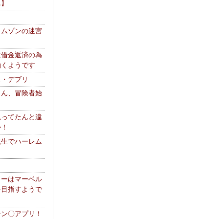
エ】
リムゾンの迷宮
は借金返済の為
働くようです
ス・デブリ
さん、冒険者始
思ってたんと違
か！
転生でハーレム
リーはマーベル
を目指すようで
チン〇アプリ！