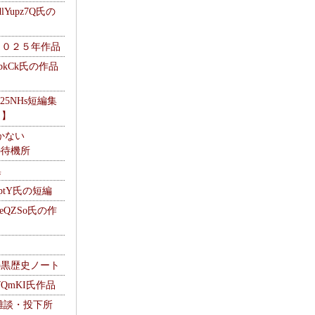
Yupz7Q氏の
２０２５年作品
UbkCk氏の作品
325NHs短編集
ロ】
かない
Mの待機所
集
HptY氏の短編
heQZSo氏の作
cの黒歴史ノート
WQmKI氏作品
wの雑談・投下所