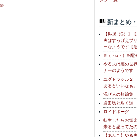
265
新まとめ・
【R-18（G）】
夫はすっげえブ
ーなようです【
∈（・ω・）∋魔
やる夫は裏の世
ナーのようです
ユグドラシル２
あるといいなぁ
混ぜ人の短編集
岩田聡と歩く道
ロイドボーグ
転生したらお気
来ると思ってた
【あんこ】やる