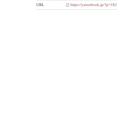
URL
https://yaruobook.jp/?p=18