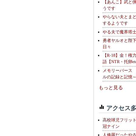
【あんこ】武と
うです
やらない夫とま
するようです
やる夫で魔界塔士S
勇者ヤルオと陛
日々
【R-18】金！権
語【NTR・托卵et
メモリーバース
ルの記録と記憶
もっと見る
アクセス多
高校球児フリッ
冠ナイン
人修羅だったや