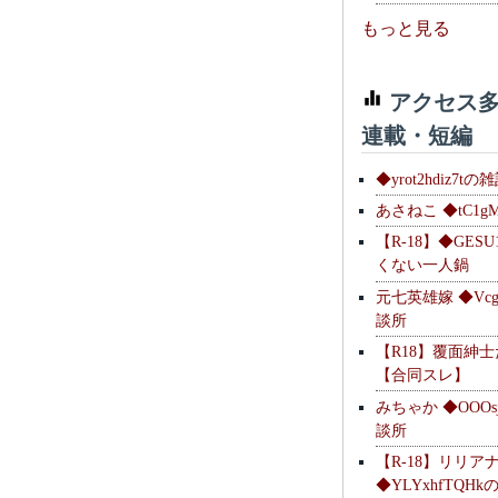
もっと見る
アクセス多
連載・短編
◆yrot2hdiz7tの
あさねこ ◆tC1g
【R-18】◆GESU
くない一人鍋
元七英雄嫁 ◆Vcg
談所
【R18】覆面紳
【合同スレ】
みちゃか ◆OOOs
談所
【R-18】リリア
◆YLYxhfTQH