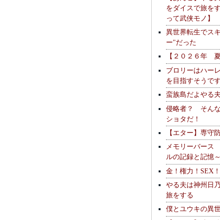
をダイスで旅を
って武侠モノ】
異世界転生でスキ
ー"だった
【２０２６年 
ブロリーはハー
を目指すそうで
蛮族島だよやる
侵略者？ そん
ショタだ！
【エター】専守
メモリーバース
ルの記録と記憶
金！権力！SEX
やる夫は神州日
旅をする
僕とユウキの異