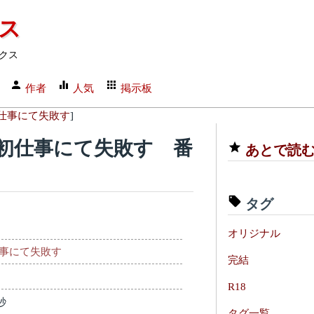
クス
クス
作者
人気
掲示板
仕事にて失敗す
]
初仕事にて失敗す 番
あとで読
タグ
オリジナル
事にて失敗す
完結
R18
秒
タグ一覧