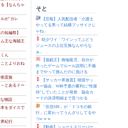
する【なんちゃ
そと
ルが"カレ
【悲報】人気配信者「介護士
やってる男って結構ブッサイクじ
ゃね」
夏の短編祭】
幼少ワイ「ワインってぶどう
レム王な海賊王
ジュースの上位互換なんやろな
す
ぁ」
夫くん
【遊戯王】御伽龍児、自分が
なことよりおね
作ったゲームでルール説明に不備
までやって挑んだのに負ける
防衛蛮族
【サッカー界激震】韓国サッ
 ～とあるドー
カー協会、W杯予選の審判に“性接
～
待”していたことが発覚 協会カ
ードの決済明細まで見つかる
！な物語
「住信SBI」が「ドコモの銀
乃本をダイスで
行」に変わってうんざりしてるや
つw w w
世界紀行
【動画】ショートスリーパー