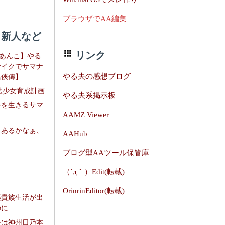
ブラウザでAA編集
新人など
リンク
【あんこ】やる
サイクでサマナ
やる夫の感想ブログ
活俠傳】
法少女育成計画
やる夫系掲示板
界を生きるサマ
AAMZ Viewer
、あるかなぁ、
AAHub
。
ブログ型AAツール保管庫
（´д｀）Edit(転載)
OrinrinEditor(転載)
楽貴族生活が出
のに…
夫は神州日乃本