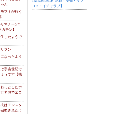
Transcendence【R18・安価・ラブ
ちゃん
コメ・イチャラブ】
】モブ？が行く
跡
サマナー(パ
メガテン】
転生したようで
ゲリヲン
器になったよう
夫は宇宙世紀で
るようです【機
】
ふわっとしたホ
な世界観でエロ
い夫はモンスタ
て召喚されたよ