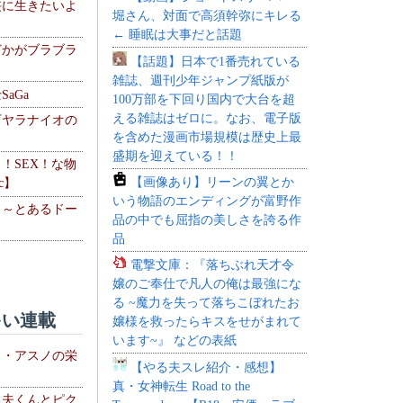
侠に生きたいよ
堀さん、対面で高須幹弥にキレる
← 睡眠は大事だと話題
どかがブラブラ
【話題】日本で1番売れている
雑誌、週刊少年ジャンプ紙版が
aGa
100万部を下回り国内で大台を超
える雑誌はゼロに。なお、電子版
下ヤラナイオの
を含めた漫画市場規模は歴史上最
盛期を迎えている！！
力！SEX！な物
【画像あり】リーンの翼とか
c】
いう物語のエンディングが富野作
 ～とあるドー
品の中でも屈指の美しさを誇る作
～
品
電撃文庫：『落ちぶれ天才令
嬢のご奉仕で凡人の俺は最強にな
る ~魔力を失って落ちこぼれたお
い連載
嬢様を救ったらキスをせがまれて
います~』 などの表紙
ト・アスノの栄
【やる夫スレ紹介・感想】
真・女神転生 Road to the
る夫くんとピク