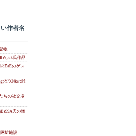
い作者名
雑記帳
MIWp2k氏作品
1/dEaEのゲス
gpY/XNkの雑
士たちの社交場
jEs99A氏の雑
ナ
kの隔離施設