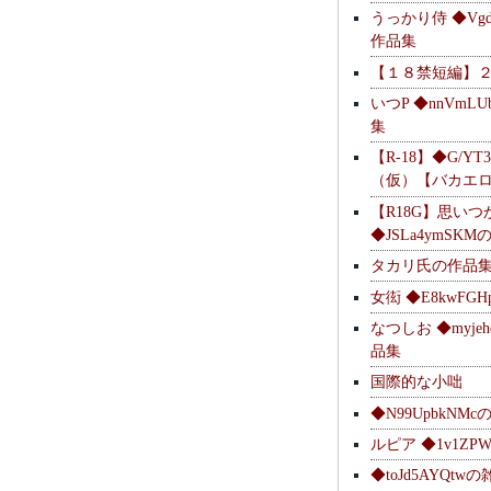
うっかり侍 ◆Vgdl
作品集
【１８禁短編】
いつP ◆nnVmL
集
【R-18】◆G/YT
（仮）【バカエ
【R18G】思いつ
◆JSLa4ymSK
タカリ氏の作品
女衒 ◆E8kwFG
なつしお ◆myje
品集
国際的な小咄
◆N99UpbkNM
ルピア ◆1v1ZP
◆toJd5AYQt