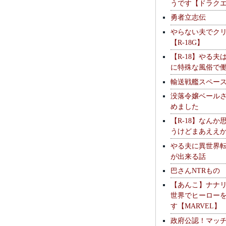
うです【ドラク
勇者立志伝
やらない夫でク
【R-18G】
【R-18】やる夫
に特殊な風俗で
輸送戦艦スペー
没落令嬢ベール
めました
【R-18】なんか
うけどまあええ
やる夫に異世界
が出来る話
巴さんNTRもの
【あんこ】ナナ
世界でヒーロー
す【MARVEL】
政府公認！マッ