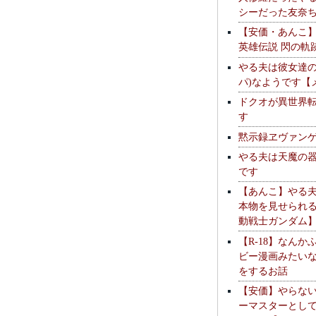
シーだった友奈
【安価・あんこ
英雄伝説 閃の軌
やる夫は彼女達の
パ)なようです【
ドクオが異世界
す
黙示録ヱヴァン
やる夫は天魔の
です
【あんこ】やる
本物を見せられ
動戦士ガンダム
【R-18】なんか
ビー漫画みたい
をするお話
【安価】やらな
ーマスターとし