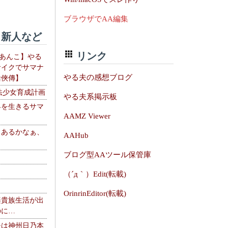
ブラウザでAA編集
新人など
リンク
【あんこ】やる
サイクでサマナ
やる夫の感想ブログ
活俠傳】
法少女育成計画
やる夫系掲示板
界を生きるサマ
AAMZ Viewer
、あるかなぁ、
AAHub
。
ブログ型AAツール保管庫
（´д｀）Edit(転載)
OrinrinEditor(転載)
楽貴族生活が出
のに…
夫は神州日乃本