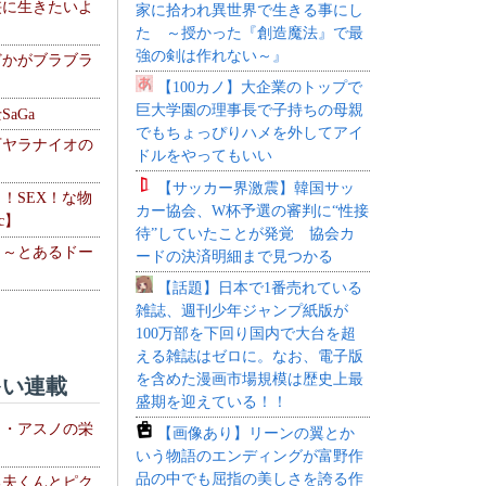
侠に生きたいよ
家に拾われ異世界で生きる事にし
た ～授かった『創造魔法』で最
強の剣は作れない～』
どかがブラブラ
【100カノ】大企業のトップで
巨大学園の理事長で子持ちの母親
aGa
でもちょっぴりハメを外してアイ
下ヤラナイオの
ドルをやってもいい
【サッカー界激震】韓国サッ
力！SEX！な物
カー協会、W杯予選の審判に“性接
c】
待”していたことが発覚 協会カ
 ～とあるドー
ードの決済明細まで見つかる
～
【話題】日本で1番売れている
雑誌、週刊少年ジャンプ紙版が
100万部を下回り国内で大台を超
える雑誌はゼロに。なお、電子版
を含めた漫画市場規模は歴史上最
い連載
盛期を迎えている！！
ト・アスノの栄
【画像あり】リーンの翼とか
いう物語のエンディングが富野作
品の中でも屈指の美しさを誇る作
る夫くんとピク