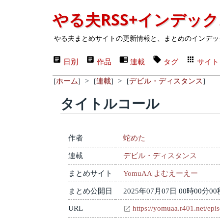
やる夫RSS+インデッ
やる夫まとめサイトの更新情報と、まとめのインデッ
日別
作品
連載
タグ
サイト
[
ホーム
]
>
[
連載
]
>
[
デビル・ディスタンス
]
タイトルコール
作者
蛇めた
連載
デビル・ディスタンス
まとめサイト
YomuAA|よむえーえー
まとめ公開日
2025年07月07日 00時00分00
URL
https://yomuaa.r401.net/epi