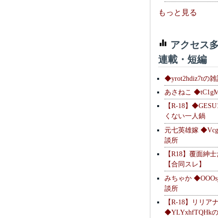
もっと見る
アクセス多
連載・短編
◆yrot2hdiz7tの
あさねこ ◆tC1g
【R-18】◆GESU
くない一人鍋
元七英雄嫁 ◆Vcg
談所
【R18】覆面紳
【合同スレ】
みちゃか ◆OOOs
談所
【R-18】リリア
◆YLYxhfTQH