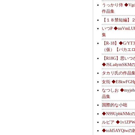
うっかり侍 ◆Vgdl
作品集
【１８禁短編】
いつP ◆nnVmL
集
【R-18】◆G/YT
（仮）【バカエ
【R18G】思いつ
◆JSLa4ymSK
タカリ氏の作品
女衒 ◆E8kwFG
なつしお ◆myje
品集
国際的な小咄
◆N99UpbkNM
ルピア ◆1v1ZP
◆toJd5AYQt