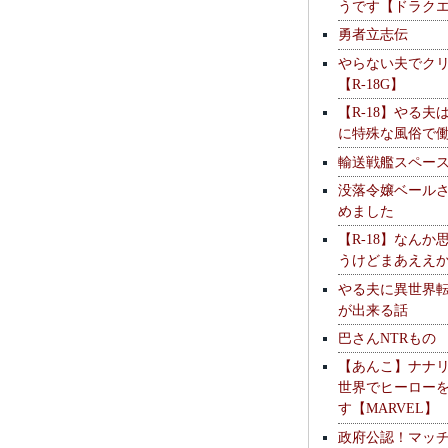
うです【ドラク
勇者立志伝
やらない夫でク
【R-18G】
【R-18】やる夫
に特殊な風俗で
輸送戦艦スペー
没落令嬢ベール
めました
【R-18】なんか
うけどまあええ
やる夫に異世界
が出来る話
巴さんNTRもの
【あんこ】ナナ
世界でヒーロー
す【MARVEL】
政府公認！マッ