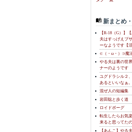
新まとめ・
【R-18（G）】
夫はすっげえブ
ーなようです【
∈（・ω・）∋魔
やる夫は裏の世
ナーのようです
ユグドラシル２
あるといいなぁ
混ぜ人の短編集
岩田聡と歩く道
ロイドボーグ
転生したらお気
来ると思ってた
【あんこ】やる