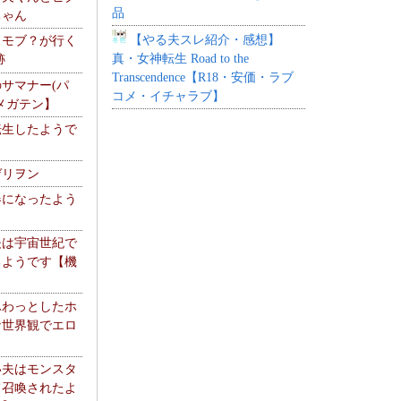
品
ちゃん
【やる夫スレ紹介・感想】
】モブ？が行く
真・女神転生 Road to the
跡
Transcendence【R18・安価・ラブ
サマナー(パ
コメ・イチャラブ】
メガテン】
転生したようで
ゲリヲン
器になったよう
夫は宇宙世紀で
るようです【機
】
ふわっとしたホ
な世界観でエロ
い夫はモンスタ
て召喚されたよ