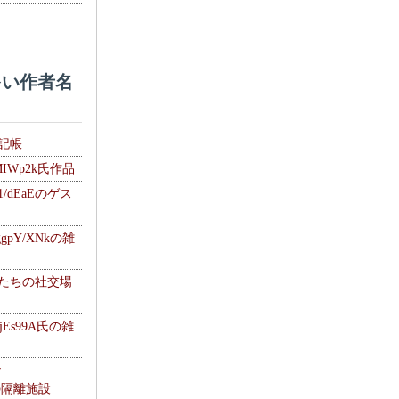
い作者名
雑記帳
MIWp2k氏作品
1/dEaEのゲス
gpY/XNkの雑
士たちの社交場
jEs99A氏の雑
ナ
kの隔離施設