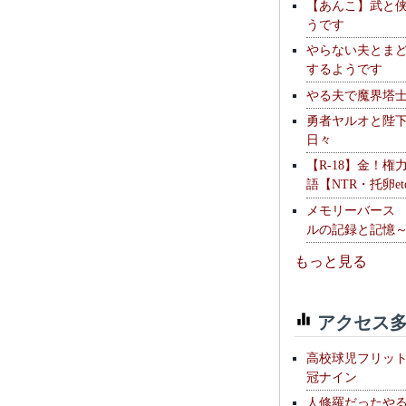
【あんこ】武と
うです
やらない夫とま
するようです
やる夫で魔界塔士S
勇者ヤルオと陛
日々
【R-18】金！権
語【NTR・托卵et
メモリーバース
ルの記録と記憶
もっと見る
アクセス多
高校球児フリッ
冠ナイン
人修羅だったや