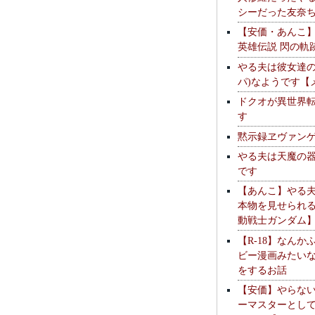
シーだった友奈
【安価・あんこ
英雄伝説 閃の軌
やる夫は彼女達の
パ)なようです【
ドクオが異世界
す
黙示録ヱヴァン
やる夫は天魔の
です
【あんこ】やる
本物を見せられ
動戦士ガンダム
【R-18】なんか
ビー漫画みたい
をするお話
【安価】やらな
ーマスターとし