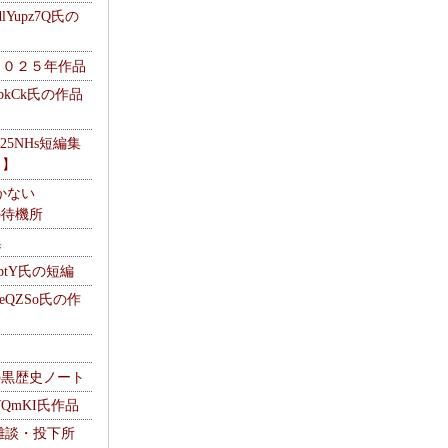
Yupz7Q氏の
２０２５年作品
UbkCk氏の作品
325NHs短編集
ロ】
かない
Mの待機所
集
HptY氏の短編
heQZSo氏の作
cの黒歴史ノート
WQmKI氏作品
wの雑談・投下所