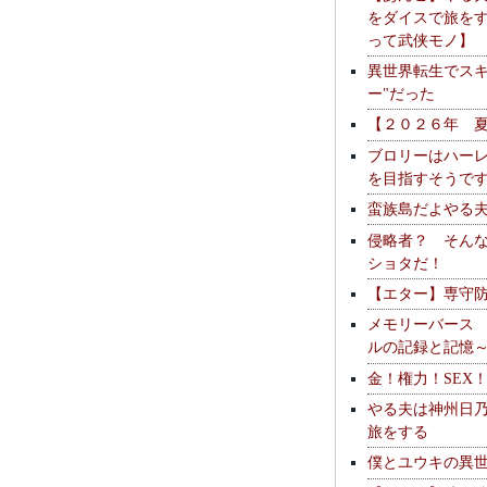
をダイスで旅を
って武侠モノ】
異世界転生でスキ
ー"だった
【２０２６年 
ブロリーはハー
を目指すそうで
蛮族島だよやる
侵略者？ そん
ショタだ！
【エター】専守
メモリーバース
ルの記録と記憶
金！権力！SEX
やる夫は神州日
旅をする
僕とユウキの異