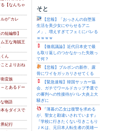
する【なんちゃ
そと
ルが"カレ
【悲報】「おっさんの自堕落
生活を美少女にやらせるアニ
メ」、増えすぎてフェミにバレる
夏の短編祭】
ｗｗｗｗ
レム王な海賊王
【徹底議論】近代日本史で最
す
も取り返しのつかなかった失敗っ
夫くん
て何？
なことよりおね
【悲報】ブルボンの新作、露
骨にワイをガッカリさせてくる
防衛蛮族
【緊急速報】韓国サッカー協
 ～とあるドー
会、ガチでワールドカップ予選で
～
の審判への性接待がバレ大炎上大
騒ぎに
！な物語
『薄暮の乙女は復讐を求める
乃本をダイスで
が、聖女と勘違いされています』
『学校に行きたくない引きこもり
世界紀行
ＪＫは、元日本人転生者の英雄一