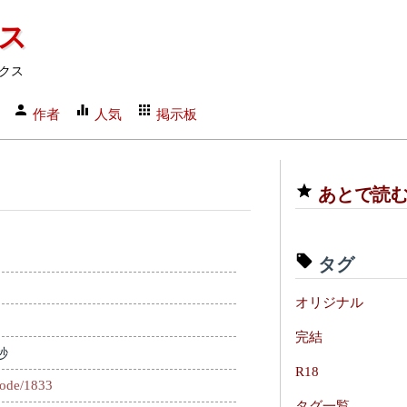
クス
クス
作者
人気
掲示板
あとで読
タグ
オリジナル
完結
秒
R18
sode/1833
タグ一覧