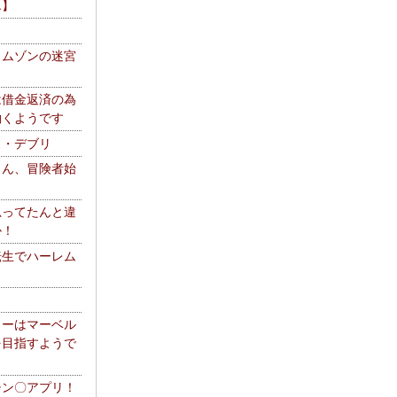
エ】
リムゾンの迷宮
は借金返済の為
働くようです
ス・デブリ
さん、冒険者始
思ってたんと違
か！
転生でハーレム
リーはマーベル
を目指すようで
チン〇アプリ！