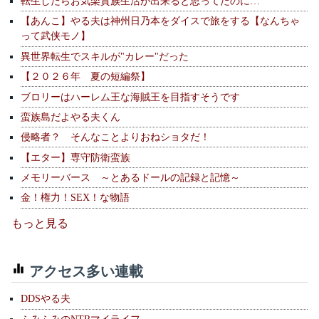
転生したらお気楽貴族生活が出来ると思ってたのに…
【あんこ】やる夫は神州日乃本をダイスで旅をする【なんちゃ
って武侠モノ】
異世界転生でスキルが"カレー"だった
【２０２６年 夏の短編祭】
ブロリーはハーレム王な海賊王を目指すそうです
蛮族島だよやる夫くん
侵略者？ そんなことよりおねショタだ！
【エター】専守防衛蛮族
メモリーバース ～とあるドールの記録と記憶～
金！権力！SEX！な物語
もっと見る
アクセス多い連載
DDSやる夫
ふみふみのNTRマイライフ