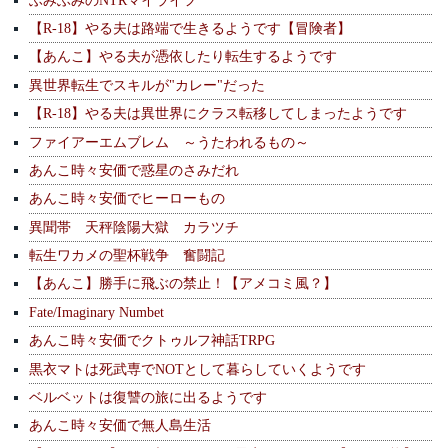
【R-18】やる夫は路端で生きるようです【冒険者】
【あんこ】やる夫が憑依したり転生するようです
異世界転生でスキルが"カレー"だった
【R-18】やる夫は異世界にクラス転移してしまったようです
ファイアーエムブレム ～うたわれるもの～
あんこ時々安価で惑星のさみだれ
あんこ時々安価でヒーローもの
異聞帯 天秤陰陽大獄 カラツチ
転生ワカメの聖杯戦争 奮闘記
【あんこ】勝手に飛ぶの禁止！【アメコミ風？】
Fate/Imaginary Numbet
あんこ時々安価でクトゥルフ神話TRPG
黒衣マトは死武専でNOTとして暮らしていくようです
ベルベットは復讐の旅に出るようです
あんこ時々安価で無人島生活