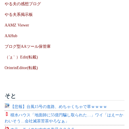
やる夫の感想ブログ
やる夫系掲示板
AAMZ Viewer
AAHub
ブログ型AAツール保管庫
（´д｀）Edit(転載)
OrinrinEditor(転載)
そと
【悲報】台風15号の進路、めちゃくちゃで草ｗｗｗｗ
積水ハウス「地面師に55億円騙し取られた…」ワイ「はえーか
わいそう…会社滅茶苦茶やろなぁ」