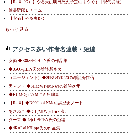
【R-18（G）】やる夫は明日死ぬ予定のようです【現代異能】
除霊野郎Ｂチーム
【安価】やる夫RPG
もっと見る
アクセス多い作者名連載・短編
女衒 ◆E8kwFGHptY氏の作品集
◆05Q./qILPs氏の雑談所ネタ
（エージェント）◆28KU4V0f26の雑談所作品
黒マント ◆8alnqWF4MNwaの雑談次元
◆KUMOgh4/xMさん短編集
【R-18】◆N99UpbkNMcの黒歴史ノート
あさねこ ◆tC1gMIWp2k★小話
ダーマ ◆RzjcLBlCBY氏の短編
◆4RALeHt2Lppf氏の作品集