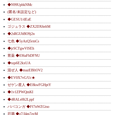
◆N99UpbkNMc
(匿名/未設定など)
◆GESU1/dEaE
ゴジュラス ◆ZX2DX6eltM
◆2sRGUbBO9j2n
七色 ◆5yAzQ5rmCs
◆jrSCTgwVlSEh
胃薬 ◆036aFhDFNU
◆xqs6E2kxUA
混ぜ人 ◆mazEBItOV2
◆EV0X7vG/Uc★
ゼゲン星人 ◆E8kwFGHptY
◆1v1ZPWQmKI
◆4RALeHt2Lppf
ババコンガ ◆Ff7nWZGtso
厄満 ◆z7/J4m7zvM