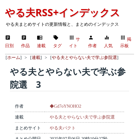
やる夫RSS+インデックス
やる夫まとめサイトの更新情報と、まとめのインデックス
サ
掲
日別
作品
連載
タグ
イト
作者
人気
示板
[
ホーム
]
>
[
連載
]
>
[
やる夫とやらない夫で学ぶ参院選
]
やる夫とやらない夫で学ぶ参
院選 3
作者
◆Gd7oYNOHO2
連載
やる夫とやらない夫で学ぶ参院選
まとめサイト
やる夫パクト
まとめ公開日
2025年07月06日 20時10分27秒