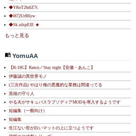
◆YRoT2hdiZ7t.
◆l872UrR6yw
◆Sk.zdxpEIE ★
もっと見る
YomuAA
【R-18G】Rance／Stay night【安価・あんこ】
伊藤誠の異世界モノ
(三次作品) やはり俺の悪魔的な業務は間違ってる
英雄の守り人
やる夫がサキュバスラプソディアMODを導入するようです
短編集（一般向け）
短編集
生江ない世が白いマットの上に立つようです