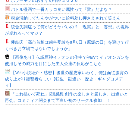
ホラーモノのおすすめ作品２０２６
バトル漫画で一番カッコ良い属性って『雷』だよな？
税金滞納してたんやがついに給料差し押さえされて笑えん
統合失調症って何がどうヤバいの？「現実」と「妄想」の境界
が崩れるってマジ？
蓮舫氏「高市首相は歯科受診を8月6日（原爆の日）を避けて行
くべきお立場ではないでしょうか」
【画像あり】伝説巨神イデオンの作中で初めてイデオンガンを
使用しその威力を目にした主人公達の反応がこちら…
【Web小説紹介・感想】後世の歴史家いわく、俺は面従腹背の
成り上がり復讐者らしい【転生・勘違い・歴史・ギャグコメデ
ィ】
「これ描いて死ね」6話感想 創作の楽しさと厳しさ、出逢いと
再会。コミティア閉会まで面白い初のサークル参加！！