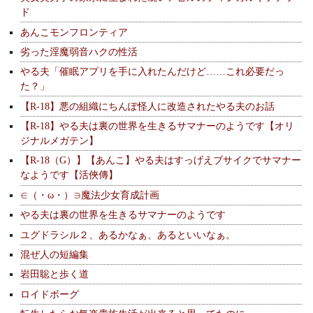
ド
あんこモンフロンティア
劣った淫魔弱音ハクの性活
やる夫「催眠アプリを手に入れたんだけど……これ必要だっ
た？」
【R-18】悪の組織にちんぽ怪人に改造されたやる夫のお話
【R-18】やる夫は裏の世界を生きるサマナーのようです【オリ
ジナルメガテン】
【R-18（G）】【あんこ】やる夫はすっげえブサイクでサマナー
なようです【活俠傳】
∈（・ω・）∋魔法少女育成計画
やる夫は裏の世界を生きるサマナーのようです
ユグドラシル２、あるかなぁ、あるといいなぁ。
混ぜ人の短編集
岩田聡と歩く道
ロイドボーグ