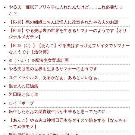
やる夫「催眠アプリを手に入れたんだけど……これ必要だっ
た？」
【R-18】悪の組織にちんぽ怪人に改造されたやる夫のお話
【R-18】やる夫は裏の世界を生きるサマナーのようです【オリ
ジナルメガテン】
【R-18（G）】【あんこ】やる夫はすっげえブサイクでサマナー
なようです【活俠傳】
∈（・ω・）∋魔法少女育成計画
やる夫は裏の世界を生きるサマナーのようです
ユグドラシル２、あるかなぁ、あるといいなぁ。
混ぜ人の短編集
岩田聡と歩く道
ロイドボーグ
転生したらお気楽貴族生活が出来ると思ってたのに…
【あんこ】やる夫は神州日乃本をダイスで旅をする【なんちゃ
って武侠モノ】
異世界転生でスキルが"カレー"だった