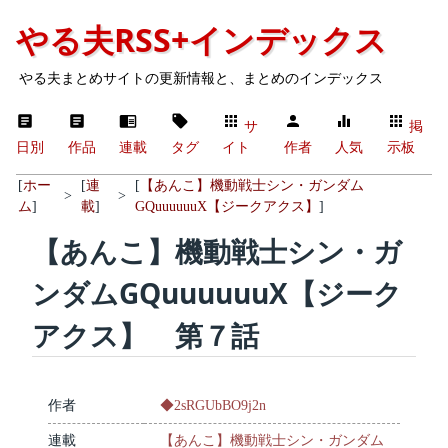
やる夫RSS+インデックス
やる夫まとめサイトの更新情報と、まとめのインデックス
サ
掲
日別
作品
連載
タグ
イト
作者
人気
示板
[
ホー
[
連
[
【あんこ】機動戦士シン・ガンダム
>
>
ム
]
載
]
GQuuuuuuX【ジークアクス】
]
【あんこ】機動戦士シン・ガ
ンダムGQuuuuuuX【ジーク
アクス】 第７話
作者
◆2sRGUbBO9j2n
連載
【あんこ】機動戦士シン・ガンダム