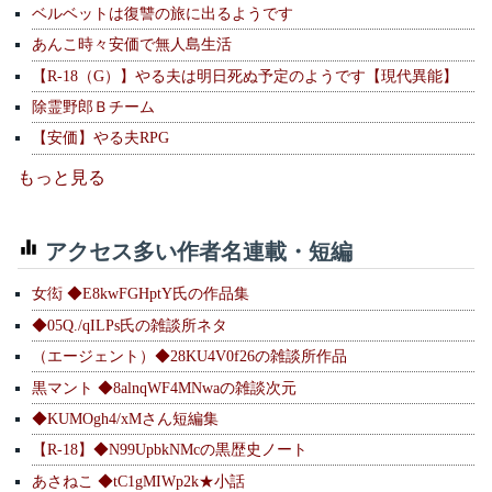
ベルベットは復讐の旅に出るようです
あんこ時々安価で無人島生活
【R-18（G）】やる夫は明日死ぬ予定のようです【現代異能】
除霊野郎Ｂチーム
【安価】やる夫RPG
もっと見る
アクセス多い作者名連載・短編
女衒 ◆E8kwFGHptY氏の作品集
◆05Q./qILPs氏の雑談所ネタ
（エージェント）◆28KU4V0f26の雑談所作品
黒マント ◆8alnqWF4MNwaの雑談次元
◆KUMOgh4/xMさん短編集
【R-18】◆N99UpbkNMcの黒歴史ノート
あさねこ ◆tC1gMIWp2k★小話