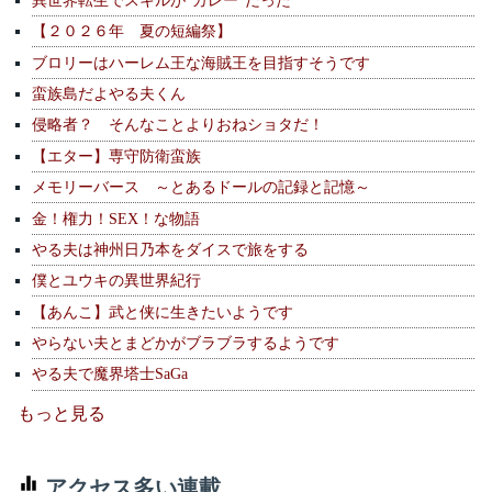
【２０２６年 夏の短編祭】
ブロリーはハーレム王な海賊王を目指すそうです
蛮族島だよやる夫くん
侵略者？ そんなことよりおねショタだ！
【エター】専守防衛蛮族
メモリーバース ～とあるドールの記録と記憶～
金！権力！SEX！な物語
やる夫は神州日乃本をダイスで旅をする
僕とユウキの異世界紀行
【あんこ】武と侠に生きたいようです
やらない夫とまどかがブラブラするようです
やる夫で魔界塔士SaGa
もっと見る
アクセス多い連載