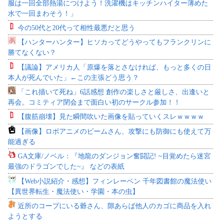
服は一回全部熱湯につけよう！洗濯機はキッチンハイター薄めた
水で一回まわそう！」
今の50代と20代って相性最悪だと思う
【ハンターハンター】ヒソカってどうやってもフランクリンに
勝てなくない？
【議論】アメリカ人「原爆を落とさなければ、もっと多くの日
本人が死んでいた」←この主張どう思う？
「これ描いて死ね」6話感想 創作の楽しさと厳しさ、出逢いと
再会。コミティア閉会まで面白い初のサークル参加！！
【腹筋崩壊】見た瞬間吹いた画像を貼っていくスレｗｗｗｗ
【画像】ロボアニメのビームさん、攻撃にも防御にも使えて万
能過ぎる
GA文庫/ノベル：『地龍のダンジョン奮闘記! ~目覚めたら迷宮
最強のドラゴンでした~』 などの表紙
【Web小説紹介・感想】フィンレーベン 千年図書館の魔法使い
【異世界転生・魔法使い・学園・本の虫】
近所のコープにいる爺さん、隙あらば他人のカゴに商品を入れ
ようとする