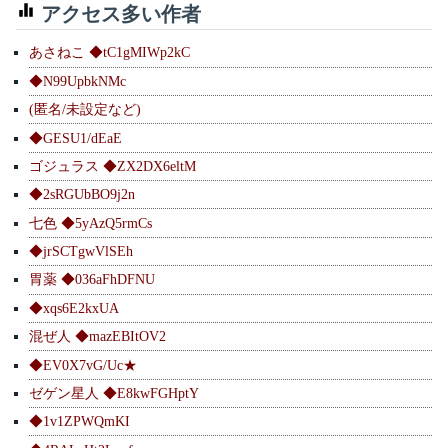
アクセス多い作者
あさねこ ◆tC1gMIWp2kC
◆N99UpbkNMc
(匿名/未設定など)
◆GESU1/dEaE
ゴジュラス ◆ZX2DX6eltM
◆2sRGUbBO9j2n
七色 ◆5yAzQ5rmCs
◆jrSCTgwVlSEh
胃薬 ◆036aFhDFNU
◆xqs6E2kxUA
混ぜ人 ◆mazEBItOV2
◆EV0X7vG/Uc★
ゼゲン星人 ◆E8kwFGHptY
◆1v1ZPWQmKI