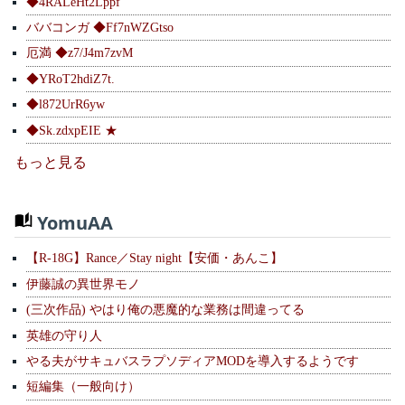
◆4RALeHt2Lppf
ババコンガ ◆Ff7nWZGtso
厄満 ◆z7/J4m7zvM
◆YRoT2hdiZ7t.
◆l872UrR6yw
◆Sk.zdxpEIE ★
もっと見る
YomuAA
【R-18G】Rance／Stay night【安価・あんこ】
伊藤誠の異世界モノ
(三次作品) やはり俺の悪魔的な業務は間違ってる
英雄の守り人
やる夫がサキュバスラプソディアMODを導入するようです
短編集（一般向け）