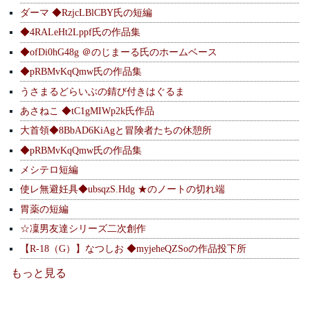
ダーマ ◆RzjcLBlCBY氏の短編
◆4RALeHt2Lppf氏の作品集
◆ofDi0hG48g ＠のじまーる氏のホームベース
◆pRBMvKqQmw氏の作品集
うさまるどらいぶの錆び付きはぐるま
あさねこ ◆tC1gMIWp2k氏作品
大首領◆8BbAD6KiAgと冒険者たちの休憩所
◆pRBMvKqQmw氏の作品集
メシテロ短編
使レ無避妊具◆ubsqzS.Hdg ★のノートの切れ端
胃薬の短編
☆凜男友達シリーズ二次創作
【R-18（G）】なつしお ◆myjeheQZSoの作品投下所
もっと見る