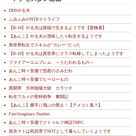
DDSやる夫
ふみふみのNTRマイライフ
【R-18】やる夫は路端で生きるようです【冒険者】
【あんこ】やる夫が憑依したり転生するようです
異世界転生でスキルが"カレー"だった
【R-18】やる夫は異世界にクラス転移してしまったようです
ファイアーエムブレム ～うたわれるもの～
あんこ時々安価で惑星のさみだれ
あんこ時々安価でヒーローもの
異聞帯 天秤陰陽大獄 カラツチ
転生ワカメの聖杯戦争 奮闘記
【あんこ】勝手に飛ぶの禁止！【アメコミ風？】
Fate/Imaginary Numbet
あんこ時々安価でクトゥルフ神話TRPG
黒衣マトは死武専でNOTとして暮らしていくようです