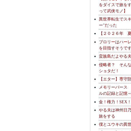
をダイスで旅を
って武侠モノ】
異世界転生でスキ
ー"だった
【２０２６年 
ブロリーはハー
を目指すそうで
蛮族島だよやる
侵略者？ そん
ショタだ！
【エター】専守
メモリーバース
ルの記録と記憶
金！権力！SEX
やる夫は神州日
旅をする
僕とユウキの異