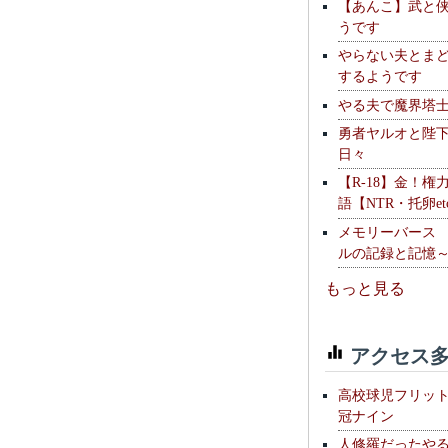
【あんこ】武と
うです
やらない夫とま
するようです
やる夫で魔界塔士S
勇者ヤルオと陛
日々
【R-18】金！権
語【NTR・托卵et
メモリーバース
ルの記録と記憶
もっと見る
アクセス多
高校球児フリッ
冠ナイン
人修羅だったや