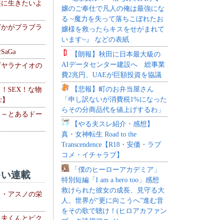
侠に生きたいよ
嬢のご奉仕で凡人の俺は最強にな
る ~魔力を失って落ちこぼれたお
どかがブラブラ
嬢様を救ったらキスをせがまれて
います~』 などの表紙
aGa
【朗報】秋田に日本最大級の
AIデータセンター建設へ 総事業
下ヤラナイオの
費2兆円、UAEが巨額投資を協議
【悲報】町のお弁当屋さん
力！SEX！な物
「申し訳ないが消費税1%になった
c】
らその分商品代を値上げするわ」
 ～とあるドー
【やる夫スレ紹介・感想】
～
真・女神転生 Road to the
Transcendence【R18・安価・ラブ
コメ・イチャラブ】
「僕のヒーローアカデミア」
い連載
特別短編「I am a hero too」感想
救けられた彼女の成長、見守る大
ト・アスノの栄
人。世界が“更に向こうへ”進む音
をその歌で聴け！(ヒロアカファン
る夫くんとピク