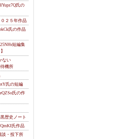
Yupz7Q氏の
２０２５年作品
UbkCk氏の作品
325NHs短編集
ロ】
かない
Mの待機所
集
HptY氏の短編
heQZSo氏の作
cの黒歴史ノート
WQmKI氏作品
wの雑談・投下所