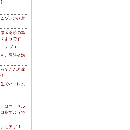
エ】
リムゾンの迷宮
は借金返済の為
働くようです
ス・デブリ
さん、冒険者始
思ってたんと違
か！
転生でハーレム
リーはマーベル
を目指すようで
チン〇アプリ！