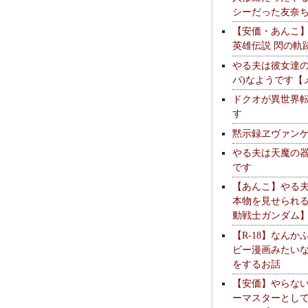
シーだった友奈
【安価・あんこ
英雄伝説 閃の軌
やる夫は彼女達の
パ)なようです【
ドクオが異世界
す
黙示録ヱヴァン
やる夫は天魔の
です
【あんこ】やる
本物を見せられ
動戦士ガンダム
【R-18】なんか
ビー漫画みたい
をするお話
【安価】やらな
ーマスターとし