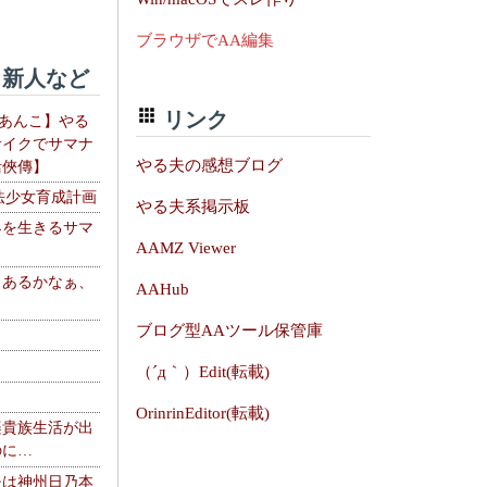
ブラウザでAA編集
新人など
リンク
【あんこ】やる
サイクでサマナ
やる夫の感想ブログ
活俠傳】
法少女育成計画
やる夫系掲示板
界を生きるサマ
AAMZ Viewer
、あるかなぁ、
AAHub
。
ブログ型AAツール保管庫
（´д｀）Edit(転載)
OrinrinEditor(転載)
楽貴族生活が出
のに…
夫は神州日乃本