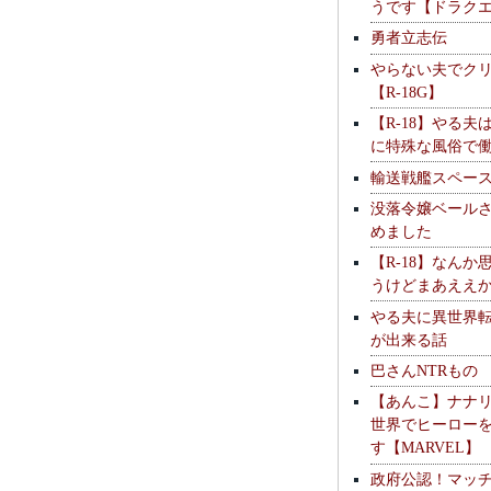
うです【ドラク
勇者立志伝
やらない夫でク
【R-18G】
【R-18】やる夫
に特殊な風俗で
輸送戦艦スペー
没落令嬢ベール
めました
【R-18】なんか
うけどまあええ
やる夫に異世界
が出来る話
巴さんNTRもの
【あんこ】ナナ
世界でヒーロー
す【MARVEL】
政府公認！マッ