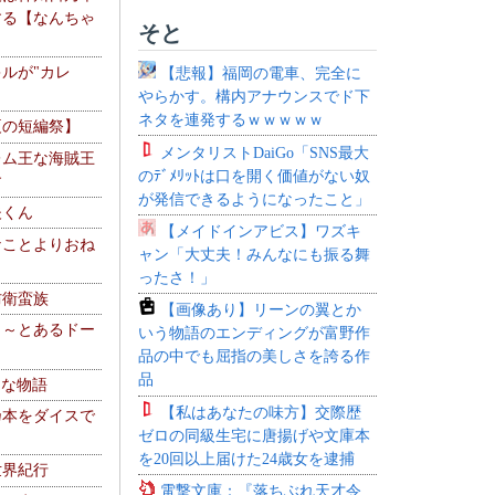
する【なんちゃ
そと
ルが"カレ
【悲報】福岡の電車、完全に
やらかす。構内アナウンスでド下
ネタを連発するｗｗｗｗｗ
夏の短編祭】
メンタリストDaiGo「SNS最大
レム王な海賊王
のﾃﾞﾒﾘｯﾄは口を開く価値がない奴
す
が発信できるようになったこと」
夫くん
【メイドインアビス】ワズキ
なことよりおね
ャン「大丈夫！みんなにも振る舞
ったさ！」
防衛蛮族
【画像あり】リーンの翼とか
 ～とあるドー
いう物語のエンディングが富野作
～
品の中でも屈指の美しさを誇る作
品
！な物語
【私はあなたの味方】交際歴
乃本をダイスで
ゼロの同級生宅に唐揚げや文庫本
を20回以上届けた24歳女を逮捕
世界紀行
電撃文庫：『落ちぶれ天才令