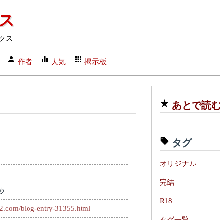
クス
クス
作者
人気
掲示板
あとで読
タグ
オリジナル
完結
秒
R18
c2.com/blog-entry-31355.html
タグ一覧