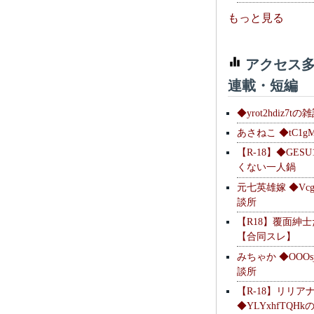
もっと見る
アクセス多
連載・短編
◆yrot2hdiz7tの
あさねこ ◆tC1g
【R-18】◆GESU
くない一人鍋
元七英雄嫁 ◆Vcg
談所
【R18】覆面紳
【合同スレ】
みちゃか ◆OOOs
談所
【R-18】リリア
◆YLYxhfTQH