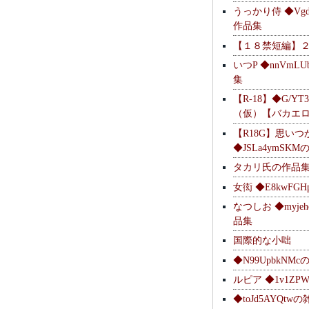
うっかり侍 ◆Vgdl
作品集
【１８禁短編】
いつP ◆nnVmL
集
【R-18】◆G/YT
（仮）【バカエ
【R18G】思いつ
◆JSLa4ymSK
タカリ氏の作品
女衒 ◆E8kwFG
なつしお ◆myje
品集
国際的な小咄
◆N99UpbkNM
ルピア ◆1v1ZP
◆toJd5AYQt