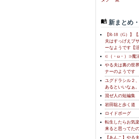
新まとめ・
【R-18（G）】
夫はすっげえブ
ーなようです【
∈（・ω・）∋魔
やる夫は裏の世
ナーのようです
ユグドラシル２
あるといいなぁ
混ぜ人の短編集
岩田聡と歩く道
ロイドボーグ
転生したらお気
来ると思ってた
【あんこ】やる