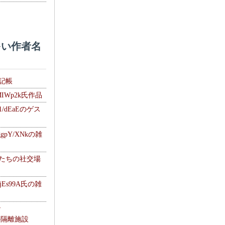
い作者名
雑記帳
MIWp2k氏作品
1/dEaEのゲス
gpY/XNkの雑
士たちの社交場
jEs99A氏の雑
ナ
kの隔離施設