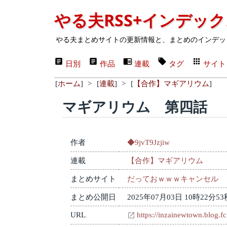
やる夫RSS+インデッ
やる夫まとめサイトの更新情報と、まとめのインデッ
日別
作品
連載
タグ
サイト
[
ホーム
]
>
[
連載
]
>
[
【合作】マギアリウム
]
マギアリウム 第四話
作者
◆9jvT9Jzjiw
連載
【合作】マギアリウム
まとめサイト
だっておｗｗｗキャンセル
まとめ公開日
2025年07月03日 10時22分53
URL
https://inzainewtown.blog.f