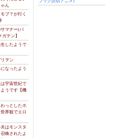
ブック読切アニメ)
ちゃん
】モブ？が行く
跡
サマナー(パ
メガテン】
転生したようで
ゲリヲン
器になったよう
夫は宇宙世紀で
るようです【機
】
ふわっとしたホ
な世界観でエロ
い夫はモンスタ
て召喚されたよ