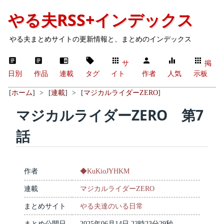
やる夫RSS+インデックス
やる夫まとめサイトの更新情報と、まとめのインデックス
サ
掲
日別
作品
連載
タグ
イト
作者
人気
示板
[
ホーム
]
>
[
連載
]
>
[
マジカルライダーZERO
]
マジカルライダーZERO 第7
話
作者
◆KuKioJYHKM
連載
マジカルライダーZERO
まとめサイト
やる夫達のいる日常
まとめ公開日
2025年06月14日 23時23分29秒