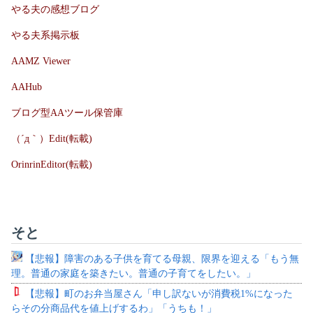
やる夫の感想ブログ
やる夫系掲示板
AAMZ Viewer
AAHub
ブログ型AAツール保管庫
（´д｀）Edit(転載)
OrinrinEditor(転載)
そと
【悲報】障害のある子供を育てる母親、限界を迎える「もう無
理。普通の家庭を築きたい。普通の子育てをしたい。」
【悲報】町のお弁当屋さん「申し訳ないが消費税1%になった
らその分商品代を値上げするわ」「うちも！」