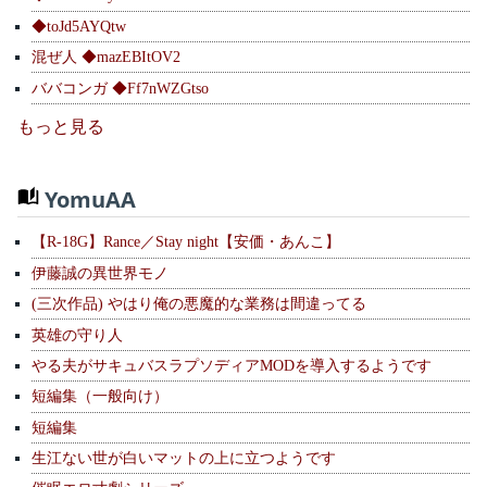
◆toJd5AYQtw
混ぜ人 ◆mazEBItOV2
ババコンガ ◆Ff7nWZGtso
もっと見る
YomuAA
【R-18G】Rance／Stay night【安価・あんこ】
伊藤誠の異世界モノ
(三次作品) やはり俺の悪魔的な業務は間違ってる
英雄の守り人
やる夫がサキュバスラプソディアMODを導入するようです
短編集（一般向け）
短編集
生江ない世が白いマットの上に立つようです