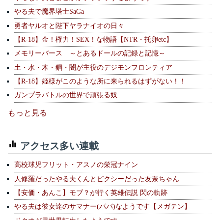
やる夫で魔界塔士SaGa
勇者ヤルオと陛下ヤラナイオの日々
【R-18】金！権力！SEX！な物語【NTR・托卵etc】
メモリーバース ～とあるドールの記録と記憶～
土・水・木・鋼・闇が主役のデジモンフロンティア
【R-18】姫様がこのような所に来られるはずがない！！
ガンプラバトルの世界で頑張る奴
もっと見る
アクセス多い連載
高校球児フリット・アスノの栄冠ナイン
人修羅だったやる夫くんとピクシーだった友奈ちゃん
【安価・あんこ】モブ？が行く英雄伝説 閃の軌跡
やる夫は彼女達のサマナー(パパ)なようです【メガテン】