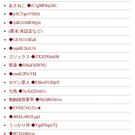
あさねこ ◆tC1gMIWp2kC
◆jrSCTgwVlSEh
◆2sRGUbBO9j2n
(匿名/未設定など)
◆GESU1/dEaE
◆xqs6E2kxUA
ゴジュラス ◆ZX2DX6eltM
胃薬 ◆036aFhDFNU
◆rnuK5PIvTM
ゼゲン星人 ◆E8kwFGHptY
七色 ◆5yAzQ5rmCs
無触蹌踉童帝 ◆HyQRiOn/vs
◆EV0X7vG/Uc★
◆4RALeHt2Lppf
うっかり侍 ◆VgdlYupz7Q
◆l872UrR6yw