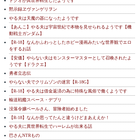
ドクオが異世界転生したようです
黙示録ヱヴァンゲリヲン
やる夫は天魔の器になったようです
【あんこ】やる夫は宇宙世紀で本物を見せられるようです【機
動戦士ガンダム】
【R-18】なんかふわっとしたホビー漫画みたいな世界観でエロ
をするお話
【安価】やらない夫はモンスターマスターとして召喚されたよ
うです【ドラクエ】
勇者立志伝
やらない夫でクリムゾンの迷宮【R-18G】
【R-18】やる夫は借金返済の為に特殊な風俗で働くようです
輸送戦艦スペース・デブリ
没落令嬢ベールさん、冒険者始めました
【R-18】なんか思ってたんと違うけどまあええか！
やる夫に異世界転生でハーレムが出来る話
巴さんNTRもの