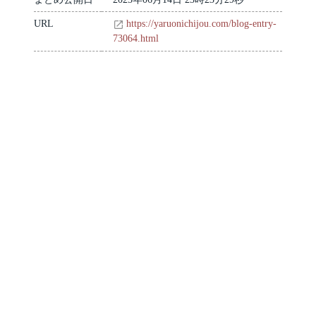
URL
https://yaruonichijou.com/blog-entry-
73064.html