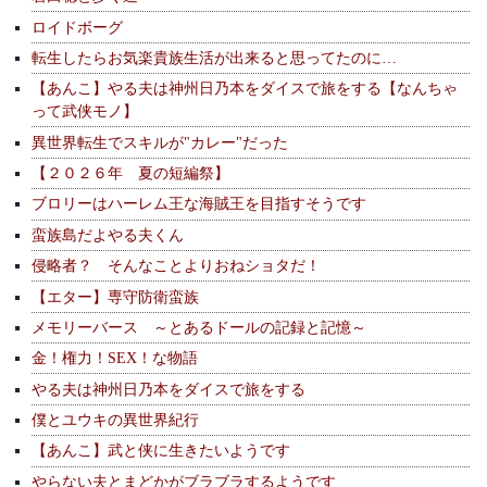
ロイドボーグ
転生したらお気楽貴族生活が出来ると思ってたのに…
【あんこ】やる夫は神州日乃本をダイスで旅をする【なんちゃ
って武侠モノ】
異世界転生でスキルが"カレー"だった
【２０２６年 夏の短編祭】
ブロリーはハーレム王な海賊王を目指すそうです
蛮族島だよやる夫くん
侵略者？ そんなことよりおねショタだ！
【エター】専守防衛蛮族
メモリーバース ～とあるドールの記録と記憶～
金！権力！SEX！な物語
やる夫は神州日乃本をダイスで旅をする
僕とユウキの異世界紀行
【あんこ】武と侠に生きたいようです
やらない夫とまどかがブラブラするようです