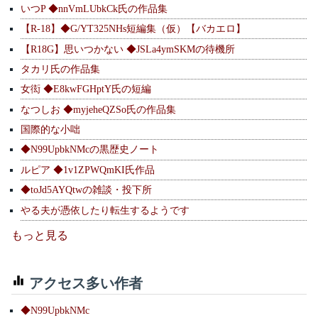
いつP ◆nnVmLUbkCk氏の作品集
【R-18】◆G/YT325NHs短編集（仮）【バカエロ】
【R18G】思いつかない ◆JSLa4ymSKMの待機所
タカリ氏の作品集
女衒 ◆E8kwFGHptY氏の短編
なつしお ◆myjeheQZSo氏の作品集
国際的な小咄
◆N99UpbkNMcの黒歴史ノート
ルピア ◆1v1ZPWQmKI氏作品
◆toJd5AYQtwの雑談・投下所
やる夫が憑依したり転生するようです
もっと見る
アクセス多い作者
◆N99UpbkNMc