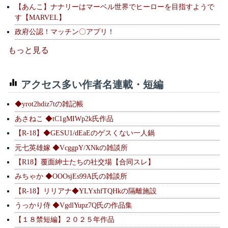
【あんこ】ナナリーはマーベル世界でヒーローを目指すようで
す【MARVEL】
政府公認！マッチン〇アプリ！
もっと見る
アクセス多い作者名連載・短編
◆yrot2hdiz7tの雑記帳
あさねこ ◆tC1gMIWp2k氏作品
【R-18】◆GESU1/dEaEのゲスくない一人鍋
元七英雄嫁 ◆VcggpY/XNkの雑談所
【R18】覆面紳士たちの社交場【合同スレ】
みちゃか ◆OOOsjEs99A氏の雑談所
【R-18】リリアナ◆YLYxhfTQHkの隔離施設
うっかり侍 ◆VgdlYupz7Q氏の作品集
【１８禁短編】２０２５年作品