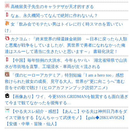
高橋留美子先生のキャラデザが天才的すぎる
なぁ、永久機関ってなんで絶対に作れないん？
女「飲み会でモテたい男はトイレに行く時スマホを置いてい
け」
カクヨム：『終末世界の帰還錬金術師 ～日本に戻ったら人類
と悪魔が戦争をしていましたが、異世界で勇者になれなかった俺
達はスルーして適当に生きたいと思います～』 書籍化決定！
【中国】毎年恒例の大洪水、今年もヤバい 湖北省帰県で山洪
水が市街地を直撃、工場浸水・車両が次々流される
「僕のヒーローアカデミア」特別短編「I am a hero too」感想
救けられた彼女の成長、見守る大人。世界が“更に向こうへ”進む
音をその歌で聴け！(ヒロアカファンブック読切アニメ)
【画像あり】ワイ、今更SSSS.GRIDMANを観賞するも面白過ぎ
て今まで観てなかったを後悔する…
【やる夫スレ紹介・感想】【あんこ】やる夫は神州日乃本をダ
イスで旅をする【なんちゃって武侠モノ】【gulu◆28KU4V0f26】
【安価・中華・冒険・仙人】