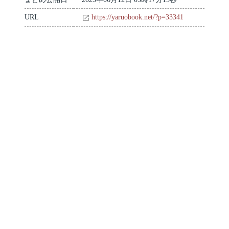
URL
https://yaruobook.net/?p=33341