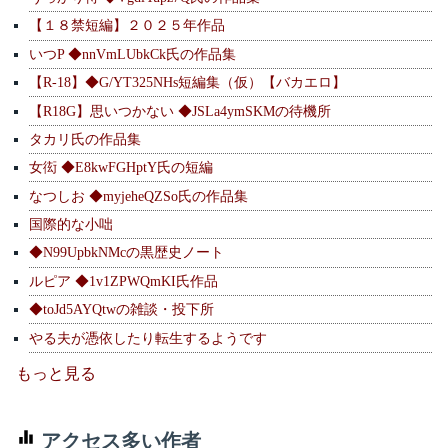
【１８禁短編】２０２５年作品
いつP ◆nnVmLUbkCk氏の作品集
【R-18】◆G/YT325NHs短編集（仮）【バカエロ】
【R18G】思いつかない ◆JSLa4ymSKMの待機所
タカリ氏の作品集
女衒 ◆E8kwFGHptY氏の短編
なつしお ◆myjeheQZSo氏の作品集
国際的な小咄
◆N99UpbkNMcの黒歴史ノート
ルピア ◆1v1ZPWQmKI氏作品
◆toJd5AYQtwの雑談・投下所
やる夫が憑依したり転生するようです
もっと見る
アクセス多い作者