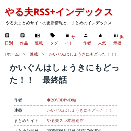
やる夫RSS+インデックス
やる夫まとめサイトの更新情報と、まとめのインデックス
サ
掲
日別
作品
連載
タグ
イト
作者
人気
示板
[
ホーム
]
>
[
連載
]
>
[
かいぐんはしょうきにもどった！！
]
かいぐんはしょうきにもどっ
た！！ 最終話
作者
◆2OV9DPwD8g
連載
かいぐんはしょうきにもどった！！
まとめサイト
やる夫スレ本棚別館
まとめ公開日
2025年06月12日 05時17分15秒