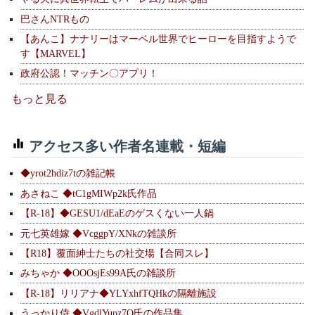
巴さんNTRもの
【あんこ】ナナリーはマーベル世界でヒーローを目指すようで
す【MARVEL】
政府公認！マッチン〇アプリ！
もっと見る
アクセス多い作者名連載・短編
◆yrot2hdiz7tの雑記帳
あさねこ ◆tC1gMIWp2k氏作品
【R-18】◆GESU1/dEaEのゲスくない一人鍋
元七英雄嫁 ◆VcggpY/XNkの雑談所
【R18】覆面紳士たちの社交場【合同スレ】
みちゃか ◆OOOsjEs99A氏の雑談所
【R-18】リリアナ◆YLYxhfTQHkの隔離施設
うっかり侍 ◆VgdlYupz7Q氏の作品集