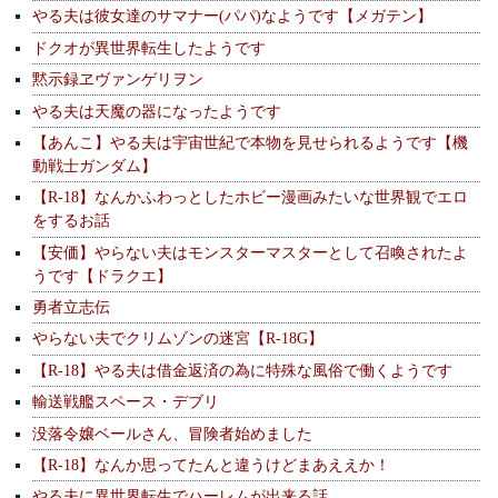
やる夫は彼女達のサマナー(パパ)なようです【メガテン】
ドクオが異世界転生したようです
黙示録ヱヴァンゲリヲン
やる夫は天魔の器になったようです
【あんこ】やる夫は宇宙世紀で本物を見せられるようです【機
動戦士ガンダム】
【R-18】なんかふわっとしたホビー漫画みたいな世界観でエロ
をするお話
【安価】やらない夫はモンスターマスターとして召喚されたよ
うです【ドラクエ】
勇者立志伝
やらない夫でクリムゾンの迷宮【R-18G】
【R-18】やる夫は借金返済の為に特殊な風俗で働くようです
輸送戦艦スペース・デブリ
没落令嬢ベールさん、冒険者始めました
【R-18】なんか思ってたんと違うけどまあええか！
やる夫に異世界転生でハーレムが出来る話