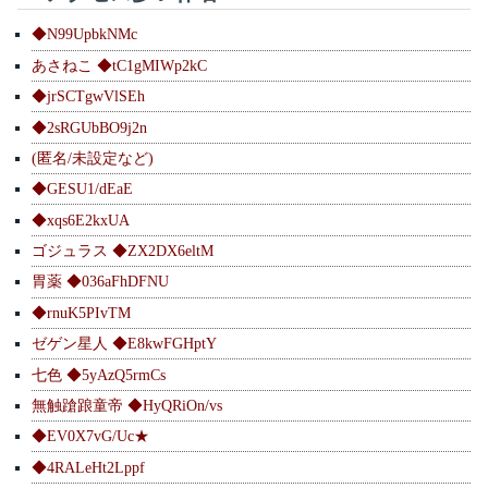
◆N99UpbkNMc
あさねこ ◆tC1gMIWp2kC
◆jrSCTgwVlSEh
◆2sRGUbBO9j2n
(匿名/未設定など)
◆GESU1/dEaE
◆xqs6E2kxUA
ゴジュラス ◆ZX2DX6eltM
胃薬 ◆036aFhDFNU
◆rnuK5PIvTM
ゼゲン星人 ◆E8kwFGHptY
七色 ◆5yAzQ5rmCs
無触蹌踉童帝 ◆HyQRiOn/vs
◆EV0X7vG/Uc★
◆4RALeHt2Lppf