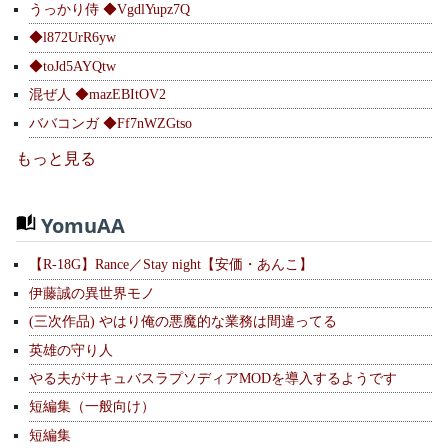
うっかり侍 ◆VgdlYupz7Q
◆l872UrR6yw
◆toJd5AYQtw
混ぜ人 ◆mazEBItOV2
ババコンガ ◆Ff7nWZGtso
もっと見る
YomuAA
【R-18G】Rance／Stay night【安価・あんこ】
伊藤誠の異世界モノ
(三次作品) やはり俺の悪魔的な業務は間違ってる
英雄の守り人
やる夫がサキュバスラプソディアMODを導入するようです
短編集（一般向け）
短編集