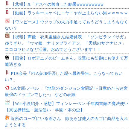
【悲報】X「アスペの検査した結果wwwwwwwww」
【動画】ラッキースケベにニヤニヤが止まらない男ｗｗｗｗｗ
【ワンピース】ウソップの火力不足ってもうどうしようもなく
ない？
【祝報】声優・衣川里佳さん結婚発表！「ゾンビランドサガ」
ゆうぎり、「ウマ娘」ナリタブライアン、「天穂のサクナヒメ」
ココロワヒメなど活躍。おめでとうございます！！
【画像】ロボアニメのビームさん、攻撃にも防御にも使えて万
能過ぎる
PTA会長「PTA参加拒否した親へ最終警告。こうなってもい
い？」
GA文庫/ノベル：『地龍のダンジョン奮闘記! ~目覚めたら迷宮
最強のドラゴンでした~』 などの表紙
【Web小説紹介・感想】フィンレーベン 千年図書館の魔法使い
【異世界転生・魔法使い・学園・本の虫】
近所のコープにいる爺さん、隙あらば他人のカゴに商品を入れ
ようとする