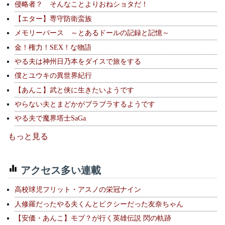
侵略者？ そんなことよりおねショタだ！
【エター】専守防衛蛮族
メモリーバース ～とあるドールの記録と記憶～
金！権力！SEX！な物語
やる夫は神州日乃本をダイスで旅をする
僕とユウキの異世界紀行
【あんこ】武と侠に生きたいようです
やらない夫とまどかがブラブラするようです
やる夫で魔界塔士SaGa
もっと見る
アクセス多い連載
高校球児フリット・アスノの栄冠ナイン
人修羅だったやる夫くんとピクシーだった友奈ちゃん
【安価・あんこ】モブ？が行く英雄伝説 閃の軌跡