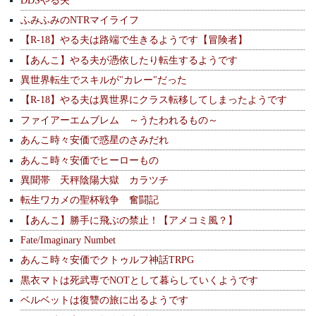
ふみふみのNTRマイライフ
【R-18】やる夫は路端で生きるようです【冒険者】
【あんこ】やる夫が憑依したり転生するようです
異世界転生でスキルが"カレー"だった
【R-18】やる夫は異世界にクラス転移してしまったようです
ファイアーエムブレム ～うたわれるもの～
あんこ時々安価で惑星のさみだれ
あんこ時々安価でヒーローもの
異聞帯 天秤陰陽大獄 カラツチ
転生ワカメの聖杯戦争 奮闘記
【あんこ】勝手に飛ぶの禁止！【アメコミ風？】
Fate/Imaginary Numbet
あんこ時々安価でクトゥルフ神話TRPG
黒衣マトは死武専でNOTとして暮らしていくようです
ベルベットは復讐の旅に出るようです