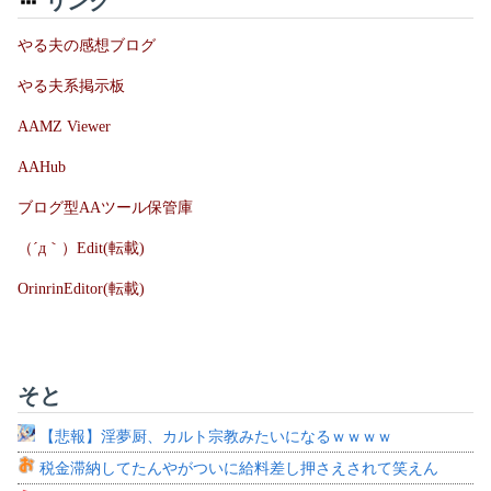
リンク
やる夫の感想ブログ
やる夫系掲示板
AAMZ Viewer
AAHub
ブログ型AAツール保管庫
（´д｀）Edit(転載)
OrinrinEditor(転載)
そと
【悲報】淫夢厨、カルト宗教みたいになるｗｗｗｗ
税金滞納してたんやがついに給料差し押さえされて笑えん