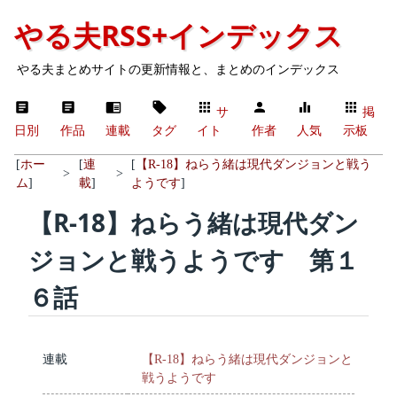
やる夫RSS+インデックス
やる夫まとめサイトの更新情報と、まとめのインデックス
サ
掲
日別
作品
連載
タグ
イト
作者
人気
示板
[
ホー
[
連
[
【R-18】ねらう緒は現代ダンジョンと戦う
>
>
ム
]
載
]
ようです
]
【R-18】ねらう緒は現代ダン
ジョンと戦うようです 第１
６話
連載
【R-18】ねらう緒は現代ダンジョンと
戦うようです