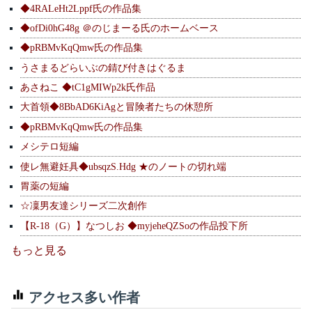
◆4RALeHt2Lppf氏の作品集
◆ofDi0hG48g ＠のじまーる氏のホームベース
◆pRBMvKqQmw氏の作品集
うさまるどらいぶの錆び付きはぐるま
あさねこ ◆tC1gMIWp2k氏作品
大首領◆8BbAD6KiAgと冒険者たちの休憩所
◆pRBMvKqQmw氏の作品集
メシテロ短編
使レ無避妊具◆ubsqzS.Hdg ★のノートの切れ端
胃薬の短編
☆凜男友達シリーズ二次創作
【R-18（G）】なつしお ◆myjeheQZSoの作品投下所
もっと見る
アクセス多い作者