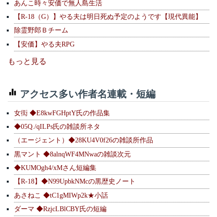
あんこ時々安価で無人島生活
【R-18（G）】やる夫は明日死ぬ予定のようです【現代異能】
除霊野郎Ｂチーム
【安価】やる夫RPG
もっと見る
アクセス多い作者名連載・短編
女衒 ◆E8kwFGHptY氏の作品集
◆05Q./qILPs氏の雑談所ネタ
（エージェント）◆28KU4V0f26の雑談所作品
黒マント ◆8alnqWF4MNwaの雑談次元
◆KUMOgh4/xMさん短編集
【R-18】◆N99UpbkNMcの黒歴史ノート
あさねこ ◆tC1gMIWp2k★小話
ダーマ ◆RzjcLBlCBY氏の短編