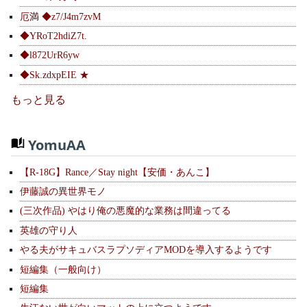
厄満 ◆z7/J4m7zvM
◆YRoT2hdiZ7t.
◆l872UrR6yw
◆Sk.zdxpEIE ★
もっと見る
YomuAA
【R-18G】Rance／Stay night【安価・あんこ】
伊藤誠の異世界モノ
(三次作品) やはり俺の悪魔的な業務は間違ってる
英雄の守り人
やる夫がサキュバスラプソディアMODを導入するようです
短編集（一般向け）
短編集