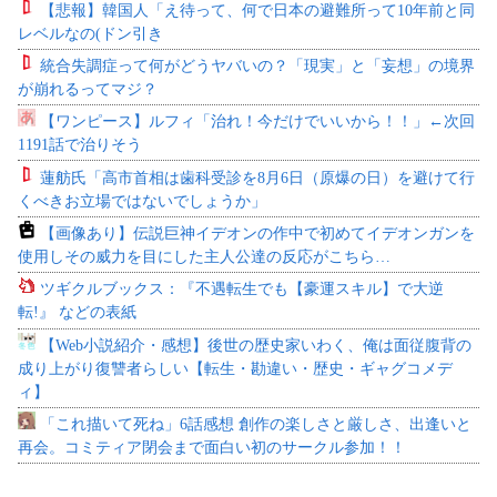
【悲報】韓国人「え待って、何で日本の避難所って10年前と同
レベルなの(ドン引き
統合失調症って何がどうヤバいの？「現実」と「妄想」の境界
が崩れるってマジ？
【ワンピース】ルフィ「治れ！今だけでいいから！！」←次回
1191話で治りそう
蓮舫氏「高市首相は歯科受診を8月6日（原爆の日）を避けて行
くべきお立場ではないでしょうか」
【画像あり】伝説巨神イデオンの作中で初めてイデオンガンを
使用しその威力を目にした主人公達の反応がこちら…
ツギクルブックス：『不遇転生でも【豪運スキル】で大逆
転!』 などの表紙
【Web小説紹介・感想】後世の歴史家いわく、俺は面従腹背の
成り上がり復讐者らしい【転生・勘違い・歴史・ギャグコメデ
ィ】
「これ描いて死ね」6話感想 創作の楽しさと厳しさ、出逢いと
再会。コミティア閉会まで面白い初のサークル参加！！