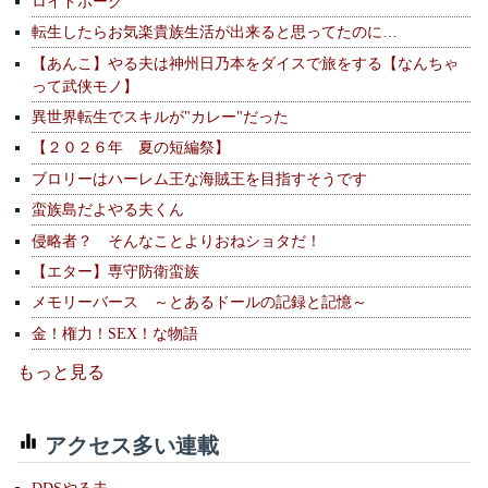
ロイドボーグ
転生したらお気楽貴族生活が出来ると思ってたのに…
【あんこ】やる夫は神州日乃本をダイスで旅をする【なんちゃ
って武侠モノ】
異世界転生でスキルが"カレー"だった
【２０２６年 夏の短編祭】
ブロリーはハーレム王な海賊王を目指すそうです
蛮族島だよやる夫くん
侵略者？ そんなことよりおねショタだ！
【エター】専守防衛蛮族
メモリーバース ～とあるドールの記録と記憶～
金！権力！SEX！な物語
もっと見る
アクセス多い連載
DDSやる夫