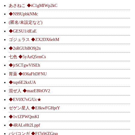
あさねこ ◆tC1gMIWp2kC
◆N99UpbkNMc
(匿名/未設定など)
◆GESU1/dEaE
ゴジュラス ◆ZX2DX6eltM
◆2sRGUbBO9j2n
七色 ◆5yAzQ5rmCs
◆jrSCTgwVlSEh
胃薬 ◆036aFhDFNU
◆xqs6E2kxUA
混ぜ人 ◆mazEBItOV2
◆EV0X7vG/Uc★
ゼゲン星人 ◆E8kwFGHptY
◆1v1ZPWQmKI
◆4RALeHt2Lppf
ババコンガ ◆Ff7nWZGtso