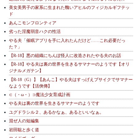
美女美男子の家系に生まれた醜いアヒルのフィジカルギフテッ
ド
あんこモンフロンティア
劣った淫魔弱音ハクの性活
やる夫「催眠アプリを手に入れたんだけど……これ必要だっ
た？」
【R-18】悪の組織にちんぽ怪人に改造されたやる夫のお話
【R-18】やる夫は裏の世界を生きるサマナーのようです【オリ
ジナルメガテン】
【R-18（G）】【あんこ】やる夫はすっげえブサイクでサマナー
なようです【活俠傳】
∈（・ω・）∋魔法少女育成計画
やる夫は裏の世界を生きるサマナーのようです
ユグドラシル２、あるかなぁ、あるといいなぁ。
混ぜ人の短編集
岩田聡と歩く道