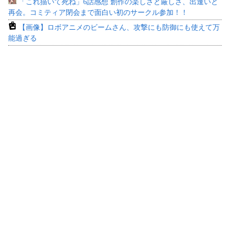
「これ描いて死ね」6話感想 創作の楽しさと厳しさ、出逢いと
再会。コミティア閉会まで面白い初のサークル参加！！
【画像】ロボアニメのビームさん、攻撃にも防御にも使えて万
能過ぎる