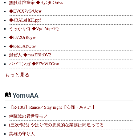
無触蹌踉童帝 ◆HyQRiOn/vs
◆EV0X7vG/Uc★
◆4RALeHt2Lppf
うっかり侍 ◆VgdlYupz7Q
◆l872UrR6yw
◆toJd5AYQtw
混ぜ人 ◆mazEBItOV2
ババコンガ ◆Ff7nWZGtso
もっと見る
YomuAA
【R-18G】Rance／Stay night【安価・あんこ】
伊藤誠の異世界モノ
(三次作品) やはり俺の悪魔的な業務は間違ってる
英雄の守り人