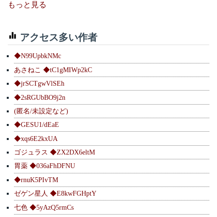
もっと見る
アクセス多い作者
◆N99UpbkNMc
あさねこ ◆tC1gMIWp2kC
◆jrSCTgwVlSEh
◆2sRGUbBO9j2n
(匿名/未設定など)
◆GESU1/dEaE
◆xqs6E2kxUA
ゴジュラス ◆ZX2DX6eltM
胃薬 ◆036aFhDFNU
◆rnuK5PIvTM
ゼゲン星人 ◆E8kwFGHptY
七色 ◆5yAzQ5rmCs