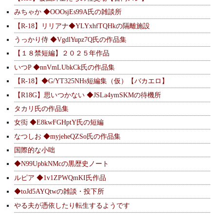
みちゃか ◆OOOsjEs99A氏の雑談所
【R-18】リリアナ◆YLYxhfTQHkの隔離施設
うっかり侍 ◆VgdlYupz7Q氏の作品集
【１８禁短編】２０２５年作品
いつP ◆nnVmLUbkCk氏の作品集
【R-18】◆G/YT325NHs短編集（仮）【バカエロ】
【R18G】思いつかない ◆JSLa4ymSKMの待機所
タカリ氏の作品集
女衒 ◆E8kwFGHptY氏の短編
なつしお ◆myjeheQZSo氏の作品集
国際的な小咄
◆N99UpbkNMcの黒歴史ノート
ルピア ◆1v1ZPWQmKI氏作品
◆toJd5AYQtwの雑談・投下所
やる夫が憑依したり転生するようです