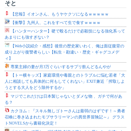
そと
【悲報】イオンさん、もうヤケクソになるｗｗｗｗｗ
【衝撃】九州人、これをすべて生で食すｗｗｗｗ
【ハンターハンター】硬で殴るだけで必殺技になる強化系って
あまりにも強すぎない？
【Web小説紹介・感想】後世の歴史家いわく、俺は面従腹背の
成り上がり復讐者らしい【転生・勘違い・歴史・ギャグコメデ
ィ】
専業主婦の妻が月3万ぐらいするサプリ飲んどるんやが
【トー横キッズ】家庭環境や毒親とのトラブルに悩む若者「大
人に相談しても具体的に何もしてくれない」EXIT兼近「搾取しよ
うとする大人をどう除外するか」
マジでこれだけは日本製じゃないとダメな物 、ガチで何があ
る？
カクヨム：『スキル無しゴトーさんは最弱のはずです！～勇者
召喚に巻き込まれたモブサラリーマンの異世界冒険記～』 グラス
トNOVELSから書籍化決定！