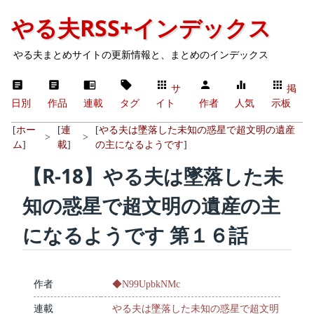
やる夫RSS+インデックス
やる夫まとめサイトの更新情報と、まとめのインデックス
サ
掲
日別
作品
連載
タグ
イト
作者
人気
示板
[
ホー
[
連
[
やる夫は墜落した未知の惑星で超文明の遺産
>
>
ム
]
載
]
の主になるようです
]
【R-18】やる夫は墜落した未
知の惑星で超文明の遺産の主
になるようです 第１６話
作者
◆N99UpbkNMc
連載
やる夫は墜落した未知の惑星で超文明