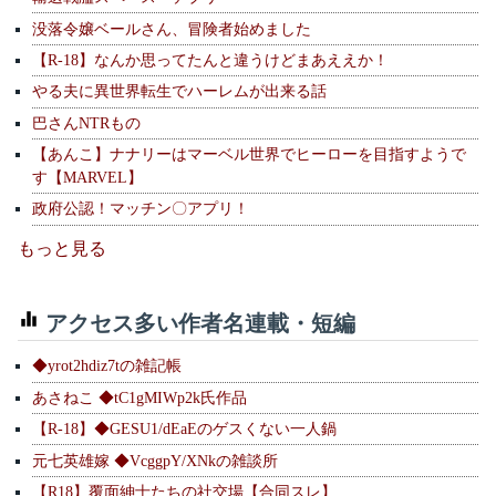
没落令嬢ベールさん、冒険者始めました
【R-18】なんか思ってたんと違うけどまあええか！
やる夫に異世界転生でハーレムが出来る話
巴さんNTRもの
【あんこ】ナナリーはマーベル世界でヒーローを目指すようで
す【MARVEL】
政府公認！マッチン〇アプリ！
もっと見る
アクセス多い作者名連載・短編
◆yrot2hdiz7tの雑記帳
あさねこ ◆tC1gMIWp2k氏作品
【R-18】◆GESU1/dEaEのゲスくない一人鍋
元七英雄嫁 ◆VcggpY/XNkの雑談所
【R18】覆面紳士たちの社交場【合同スレ】