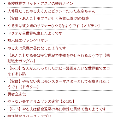
高校球児フリット・アスノの栄冠ナイン
人修羅だったやる夫くんとピクシーだった友奈ちゃん
【安価・あんこ】モブ？が行く英雄伝説 閃の軌跡
やる夫は彼女達のサマナー(パパ)なようです【メガテン】
ドクオが異世界転生したようです
黙示録ヱヴァンゲリヲン
やる夫は天魔の器になったようです
【あんこ】やる夫は宇宙世紀で本物を見せられるようです【機
動戦士ガンダム】
【R-18】なんかふわっとしたホビー漫画みたいな世界観でエロ
をするお話
【安価】やらない夫はモンスターマスターとして召喚されたよ
うです【ドラクエ】
勇者立志伝
やらない夫でクリムゾンの迷宮【R-18G】
【R-18】やる夫は借金返済の為に特殊な風俗で働くようです
輸送戦艦スペース・デブリ