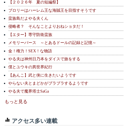
【２０２６年 夏の短編祭】
ブロリーはハーレム王な海賊王を目指すそうです
蛮族島だよやる夫くん
侵略者？ そんなことよりおねショタだ！
【エター】専守防衛蛮族
メモリーバース ～とあるドールの記録と記憶～
金！権力！SEX！な物語
やる夫は神州日乃本をダイスで旅をする
僕とユウキの異世界紀行
【あんこ】武と侠に生きたいようです
やらない夫とまどかがブラブラするようです
やる夫で魔界塔士SaGa
もっと見る
アクセス多い連載