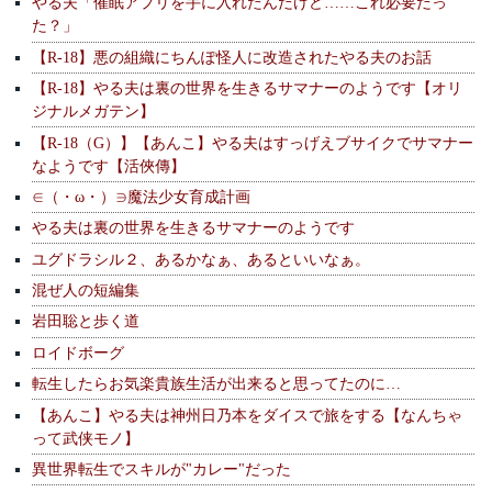
やる夫「催眠アプリを手に入れたんだけど……これ必要だっ
た？」
【R-18】悪の組織にちんぽ怪人に改造されたやる夫のお話
【R-18】やる夫は裏の世界を生きるサマナーのようです【オリ
ジナルメガテン】
【R-18（G）】【あんこ】やる夫はすっげえブサイクでサマナー
なようです【活俠傳】
∈（・ω・）∋魔法少女育成計画
やる夫は裏の世界を生きるサマナーのようです
ユグドラシル２、あるかなぁ、あるといいなぁ。
混ぜ人の短編集
岩田聡と歩く道
ロイドボーグ
転生したらお気楽貴族生活が出来ると思ってたのに…
【あんこ】やる夫は神州日乃本をダイスで旅をする【なんちゃ
って武侠モノ】
異世界転生でスキルが"カレー"だった