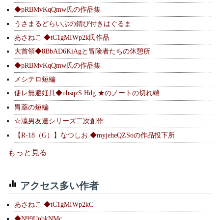
◆pRBMvKqQmw氏の作品集
うさまるどらいぶの錆び付きはぐるま
あさねこ ◆tC1gMIWp2k氏作品
大首領◆8BbAD6KiAgと冒険者たちの休憩所
◆pRBMvKqQmw氏の作品集
メシテロ短編
使レ無避妊具◆ubsqzS.Hdg ★のノートの切れ端
胃薬の短編
☆凜男友達シリーズ二次創作
【R-18（G）】なつしお ◆myjeheQZSoの作品投下所
もっと見る
アクセス多い作者
あさねこ ◆tC1gMIWp2kC
◆N99UpbkNMc