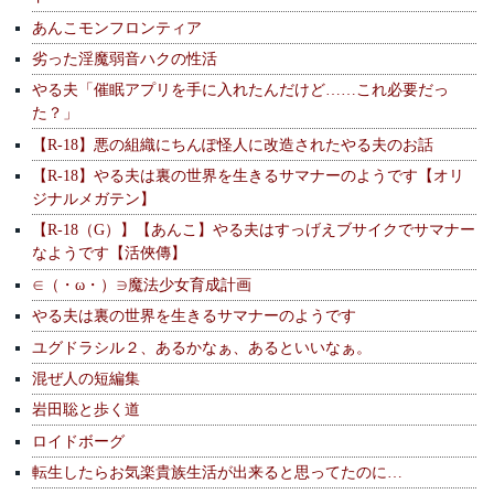
あんこモンフロンティア
劣った淫魔弱音ハクの性活
やる夫「催眠アプリを手に入れたんだけど……これ必要だっ
た？」
【R-18】悪の組織にちんぽ怪人に改造されたやる夫のお話
【R-18】やる夫は裏の世界を生きるサマナーのようです【オリ
ジナルメガテン】
【R-18（G）】【あんこ】やる夫はすっげえブサイクでサマナー
なようです【活俠傳】
∈（・ω・）∋魔法少女育成計画
やる夫は裏の世界を生きるサマナーのようです
ユグドラシル２、あるかなぁ、あるといいなぁ。
混ぜ人の短編集
岩田聡と歩く道
ロイドボーグ
転生したらお気楽貴族生活が出来ると思ってたのに…