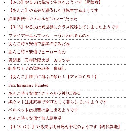
【R-18】やる夫は路端で生きるようです【冒険者】
【あんこ】やる夫が憑依したり転生するようです
異世界転生でスキルが"カレー"だった
【R-18】やる夫は異世界にクラス転移してしまったようです
ファイアーエムブレム ～うたわれるもの～
あんこ時々安価で惑星のさみだれ
あんこ時々安価でヒーローもの
異聞帯 天秤陰陽大獄 カラツチ
転生ワカメの聖杯戦争 奮闘記
【あんこ】勝手に飛ぶの禁止！【アメコミ風？】
Fate/Imaginary Numbet
あんこ時々安価でクトゥルフ神話TRPG
黒衣マトは死武専でNOTとして暮らしていくようです
ベルベットは復讐の旅に出るようです
あんこ時々安価で無人島生活
【R-18（G）】やる夫は明日死ぬ予定のようです【現代異能】