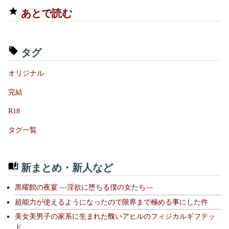
あとで読む
タグ
オリジナル
完結
R18
タグ一覧
新まとめ・新人など
黒曜館の夜宴 —淫欲に堕ちる僕の女たち—
超能力が使えるようになったので限界まで極める事にした件
美女美男子の家系に生まれた醜いアヒルのフィジカルギフテッ
ド