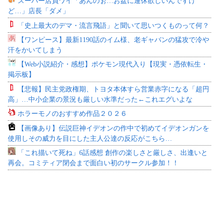
スーパー店員ワイ「あんのぉ…お盆に連休欲しいんですけ
ど…」店長「ダメ」
「史上最大のデマ・流言飛語」と聞いて思いつくものって何？
【ワンピース】最新1190話のイム様、老ギャバンの猛攻で冷や
汗をかいてしまう
【Web小説紹介・感想】ポケモン現代入り【現実・憑依転生・
掲示板】
【悲報】民主党政権期、トヨタ本体すら営業赤字になる「超円
高」…中小企業の景況も厳しい水準だった←これエグいよな
ホラーモノのおすすめ作品２０２６
【画像あり】伝説巨神イデオンの作中で初めてイデオンガンを
使用しその威力を目にした主人公達の反応がこちら…
「これ描いて死ね」6話感想 創作の楽しさと厳しさ、出逢いと
再会。コミティア閉会まで面白い初のサークル参加！！