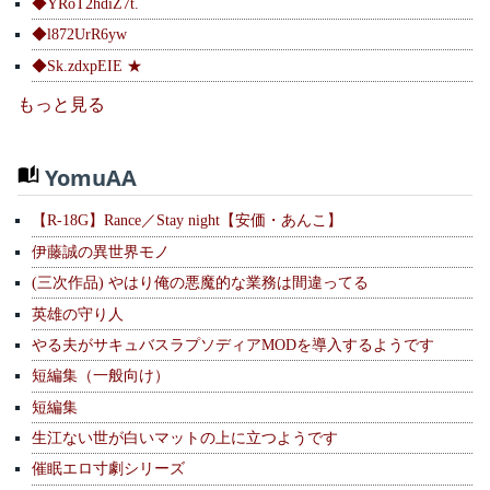
◆YRoT2hdiZ7t.
◆l872UrR6yw
◆Sk.zdxpEIE ★
もっと見る
YomuAA
【R-18G】Rance／Stay night【安価・あんこ】
伊藤誠の異世界モノ
(三次作品) やはり俺の悪魔的な業務は間違ってる
英雄の守り人
やる夫がサキュバスラプソディアMODを導入するようです
短編集（一般向け）
短編集
生江ない世が白いマットの上に立つようです
催眠エロ寸劇シリーズ