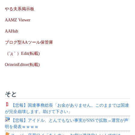
やる夫系掲示板
AAMZ Viewer
AAHub
ブログ型AAツール保管庫
（´д｀）Edit(転載)
OrinrinEditor(転載)
そと
【悲報】国連事務総長「お金がありません。このままでは国連
が完全崩壊します。助けて下さい」
【悲報】アイドル、とんでもない事実がSNSで拡散→運営が声
明を発表ｗｗｗｗ