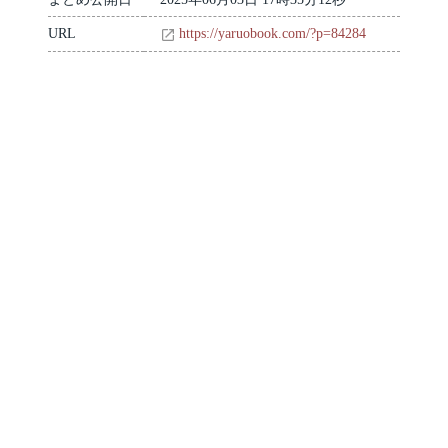
URL
https://yaruobook.com/?p=84284