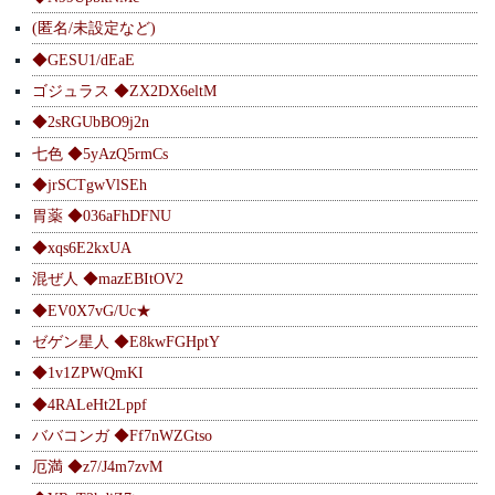
(匿名/未設定など)
◆GESU1/dEaE
ゴジュラス ◆ZX2DX6eltM
◆2sRGUbBO9j2n
七色 ◆5yAzQ5rmCs
◆jrSCTgwVlSEh
胃薬 ◆036aFhDFNU
◆xqs6E2kxUA
混ぜ人 ◆mazEBItOV2
◆EV0X7vG/Uc★
ゼゲン星人 ◆E8kwFGHptY
◆1v1ZPWQmKI
◆4RALeHt2Lppf
ババコンガ ◆Ff7nWZGtso
厄満 ◆z7/J4m7zvM