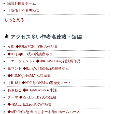
除霊野郎Ｂチーム
【安価】やる夫RPG
もっと見る
アクセス多い作者名連載・短編
女衒 ◆E8kwFGHptY氏の作品集
◆05Q./qILPs氏の雑談所ネタ
（エージェント）◆28KU4V0f26の雑談所作品
黒マント ◆8alnqWF4MNwaの雑談次元
◆KUMOgh4/xMさん短編集
【R-18】◆N99UpbkNMcの黒歴史ノート
あさねこ ◆tC1gMIWp2k★小話
ダーマ ◆RzjcLBlCBY氏の短編
◆4RALeHt2Lppf氏の作品集
◆ofDi0hG48g ＠のじまーる氏のホームベース