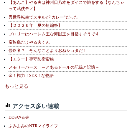
【あんこ】やる夫は神州日乃本をダイスで旅をする【なんちゃ
って武侠モノ】
異世界転生でスキルが"カレー"だった
【２０２６年 夏の短編祭】
ブロリーはハーレム王な海賊王を目指すそうです
蛮族島だよやる夫くん
侵略者？ そんなことよりおねショタだ！
【エター】専守防衛蛮族
メモリーバース ～とあるドールの記録と記憶～
金！権力！SEX！な物語
もっと見る
アクセス多い連載
DDSやる夫
ふみふみのNTRマイライフ