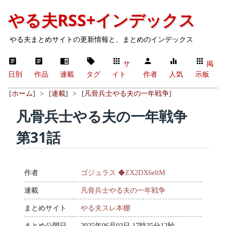
やる夫RSS+インデックス
やる夫まとめサイトの更新情報と、まとめのインデックス
サ
掲
日別
作品
連載
タグ
イト
作者
人気
示板
[
ホーム
]
>
[
連載
]
>
[
凡骨兵士やる夫の一年戦争
]
凡骨兵士やる夫の一年戦争
第31話
作者
ゴジュラス ◆ZX2DX6eltM
連載
凡骨兵士やる夫の一年戦争
まとめサイト
やる夫スレ本棚
まとめ公開日
2025年06月03日 17時35分12秒