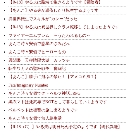
【R-18】やる夫は路端で生きるようです【冒険者】
【あんこ】やる夫が憑依したり転生するようです
異世界転生でスキルが"カレー"だった
【R-18】やる夫は異世界にクラス転移してしまったようです
ファイアーエムブレム ～うたわれるもの～
あんこ時々安価で惑星のさみだれ
あんこ時々安価でヒーローもの
異聞帯 天秤陰陽大獄 カラツチ
転生ワカメの聖杯戦争 奮闘記
【あんこ】勝手に飛ぶの禁止！【アメコミ風？】
Fate/Imaginary Numbet
あんこ時々安価でクトゥルフ神話TRPG
黒衣マトは死武専でNOTとして暮らしていくようです
ベルベットは復讐の旅に出るようです
あんこ時々安価で無人島生活
【R-18（G）】やる夫は明日死ぬ予定のようです【現代異能】