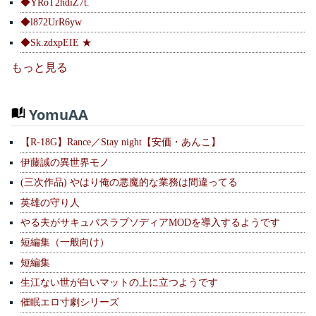
◆YRoT2hdiZ7t.
◆l872UrR6yw
◆Sk.zdxpEIE ★
もっと見る
YomuAA
【R-18G】Rance／Stay night【安価・あんこ】
伊藤誠の異世界モノ
(三次作品) やはり俺の悪魔的な業務は間違ってる
英雄の守り人
やる夫がサキュバスラプソディアMODを導入するようです
短編集（一般向け）
短編集
生江ない世が白いマットの上に立つようです
催眠エロ寸劇シリーズ