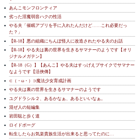
あんこモンフロンティア
劣った淫魔弱音ハクの性活
やる夫「催眠アプリを手に入れたんだけど……これ必要だっ
た？」
【R-18】悪の組織にちんぽ怪人に改造されたやる夫のお話
【R-18】やる夫は裏の世界を生きるサマナーのようです【オリ
ジナルメガテン】
【R-18（G）】【あんこ】やる夫はすっげえブサイクでサマナー
なようです【活俠傳】
∈（・ω・）∋魔法少女育成計画
やる夫は裏の世界を生きるサマナーのようです
ユグドラシル２、あるかなぁ、あるといいなぁ。
混ぜ人の短編集
岩田聡と歩く道
ロイドボーグ
転生したらお気楽貴族生活が出来ると思ってたのに…