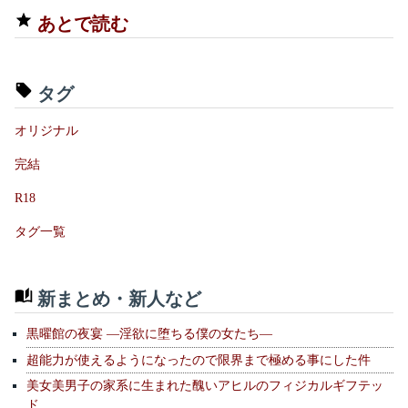
あとで読む
タグ
オリジナル
完結
R18
タグ一覧
新まとめ・新人など
黒曜館の夜宴 —淫欲に堕ちる僕の女たち—
超能力が使えるようになったので限界まで極める事にした件
美女美男子の家系に生まれた醜いアヒルのフィジカルギフテッ
ド