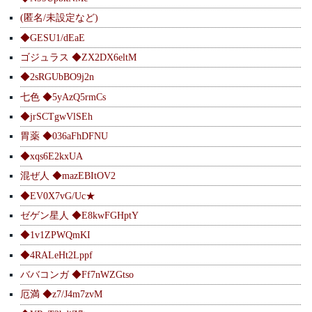
(匿名/未設定など)
◆GESU1/dEaE
ゴジュラス ◆ZX2DX6eltM
◆2sRGUbBO9j2n
七色 ◆5yAzQ5rmCs
◆jrSCTgwVlSEh
胃薬 ◆036aFhDFNU
◆xqs6E2kxUA
混ぜ人 ◆mazEBItOV2
◆EV0X7vG/Uc★
ゼゲン星人 ◆E8kwFGHptY
◆1v1ZPWQmKI
◆4RALeHt2Lppf
ババコンガ ◆Ff7nWZGtso
厄満 ◆z7/J4m7zvM