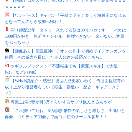
【画像】日本人男性、激かわウクライナ人女性と結婚ｗｗｗｗ
ｗｗｗｗｗ
【ワンピース】ギャバン「平穏に明るく楽しく海賊王になれる
と思ってんのなら故郷へ帰れ！」
彫り師歴23年「タトゥー入れてる奴は99％バカです」「バカは
5000円が好き」無断キャンセル、挨拶できない、金がない…客層
をぶっちゃけ
【画像あり】伝説巨神イデオンの作中で初めてイデオンガンを
使用しその威力を目にした主人公達の反応がこちら…
ツギクルブックス：『不遇転生でも【豪運スキル】で大逆
転!』 などの表紙
【Web小説紹介・感想】後世の歴史家いわく、俺は面従腹背の
成り上がり復讐者らしい【転生・勘違い・歴史・ギャグコメデ
ィ】
専業主婦の妻が月3万ぐらいするサプリ飲んどるんやが
「これ描いて死ね」6話感想 創作の楽しさと厳しさ、出逢いと
再会。コミティア閉会まで面白い初のサークル参加！！