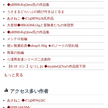
◆pRBMvKqQmw氏の作品集
うさまるどらいぶの錆び付きはぐるま
あさねこ ◆tC1gMIWp2k氏作品
大首領◆8BbAD6KiAgと冒険者たちの休憩所
◆pRBMvKqQmw氏の作品集
メシテロ短編
使レ無避妊具◆ubsqzS.Hdg ★のノートの切れ端
胃薬の短編
☆凜男友達シリーズ二次創作
【R-18（G）】なつしお ◆myjeheQZSoの作品投下所
もっと見る
アクセス多い作者
あさねこ ◆tC1gMIWp2kC
◆N99UpbkNMc