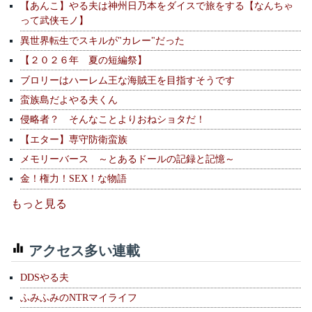
【あんこ】やる夫は神州日乃本をダイスで旅をする【なんちゃ
って武侠モノ】
異世界転生でスキルが"カレー"だった
【２０２６年 夏の短編祭】
ブロリーはハーレム王な海賊王を目指すそうです
蛮族島だよやる夫くん
侵略者？ そんなことよりおねショタだ！
【エター】専守防衛蛮族
メモリーバース ～とあるドールの記録と記憶～
金！権力！SEX！な物語
もっと見る
アクセス多い連載
DDSやる夫
ふみふみのNTRマイライフ