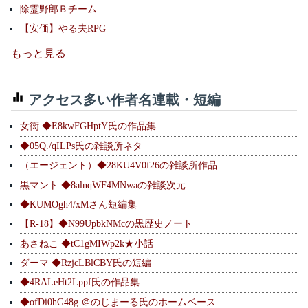
除霊野郎Ｂチーム
【安価】やる夫RPG
もっと見る
アクセス多い作者名連載・短編
女衒 ◆E8kwFGHptY氏の作品集
◆05Q./qILPs氏の雑談所ネタ
（エージェント）◆28KU4V0f26の雑談所作品
黒マント ◆8alnqWF4MNwaの雑談次元
◆KUMOgh4/xMさん短編集
【R-18】◆N99UpbkNMcの黒歴史ノート
あさねこ ◆tC1gMIWp2k★小話
ダーマ ◆RzjcLBlCBY氏の短編
◆4RALeHt2Lppf氏の作品集
◆ofDi0hG48g ＠のじまーる氏のホームベース