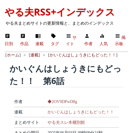
やる夫RSS+インデックス
やる夫まとめサイトの更新情報と、まとめのインデックス
サ
掲
日別
作品
連載
タグ
イト
作者
人気
示板
[
ホーム
]
>
[
連載
]
>
[
かいぐんはしょうきにもどった！！
]
かいぐんはしょうきにもどっ
た！！ 第6話
作者
◆2OV9DPwD8g
連載
かいぐんはしょうきにもどった！！
まとめサイト
やる夫スレ本棚別館
まとめ公開日
2025年06月03日 09時09分24秒