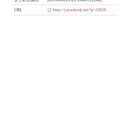
URL
https://yaruobook.net/?p=33028