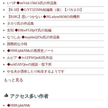
いつP ◆nnVmLUbkCk氏の作品集
【R-18】◆G/YT325NHs短編集（仮）【バカエロ】
【R18G】思いつかない ◆JSLa4ymSKMの待機所
タカリ氏の作品集
女衒 ◆E8kwFGHptY氏の短編
なつしお ◆myjeheQZSo氏の作品集
国際的な小咄
◆N99UpbkNMcの黒歴史ノート
ルピア ◆1v1ZPWQmKI氏作品
◆toJd5AYQtwの雑談・投下所
やる夫が憑依したり転生するようです
もっと見る
アクセス多い作者
◆N99UpbkNMc