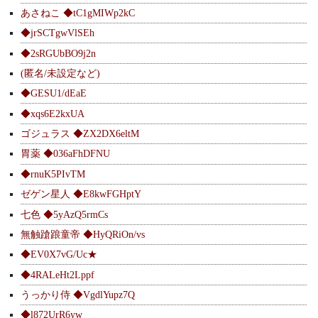
あさねこ ◆tC1gMIWp2kC
◆jrSCTgwVlSEh
◆2sRGUbBO9j2n
(匿名/未設定など)
◆GESU1/dEaE
◆xqs6E2kxUA
ゴジュラス ◆ZX2DX6eltM
胃薬 ◆036aFhDFNU
◆rnuK5PIvTM
ゼゲン星人 ◆E8kwFGHptY
七色 ◆5yAzQ5rmCs
無触蹌踉童帝 ◆HyQRiOn/vs
◆EV0X7vG/Uc★
◆4RALeHt2Lppf
うっかり侍 ◆VgdlYupz7Q
◆l872UrR6yw