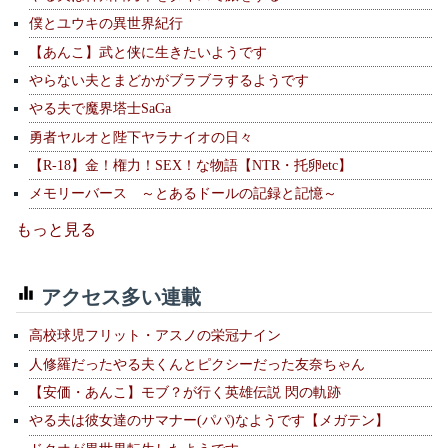
僕とユウキの異世界紀行
【あんこ】武と侠に生きたいようです
やらない夫とまどかがブラブラするようです
やる夫で魔界塔士SaGa
勇者ヤルオと陛下ヤラナイオの日々
【R-18】金！権力！SEX！な物語【NTR・托卵etc】
メモリーバース ～とあるドールの記録と記憶～
もっと見る
アクセス多い連載
高校球児フリット・アスノの栄冠ナイン
人修羅だったやる夫くんとピクシーだった友奈ちゃん
【安価・あんこ】モブ？が行く英雄伝説 閃の軌跡
やる夫は彼女達のサマナー(パパ)なようです【メガテン】