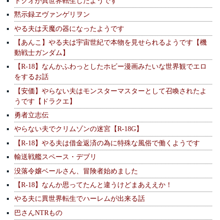
ドクオが異世界転生したようです
黙示録ヱヴァンゲリヲン
やる夫は天魔の器になったようです
【あんこ】やる夫は宇宙世紀で本物を見せられるようです【機
動戦士ガンダム】
【R-18】なんかふわっとしたホビー漫画みたいな世界観でエロ
をするお話
【安価】やらない夫はモンスターマスターとして召喚されたよ
うです【ドラクエ】
勇者立志伝
やらない夫でクリムゾンの迷宮【R-18G】
【R-18】やる夫は借金返済の為に特殊な風俗で働くようです
輸送戦艦スペース・デブリ
没落令嬢ベールさん、冒険者始めました
【R-18】なんか思ってたんと違うけどまあええか！
やる夫に異世界転生でハーレムが出来る話
巴さんNTRもの