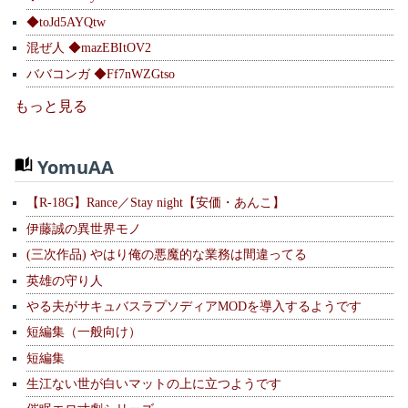
◆toJd5AYQtw
混ぜ人 ◆mazEBItOV2
ババコンガ ◆Ff7nWZGtso
もっと見る
YomuAA
【R-18G】Rance／Stay night【安価・あんこ】
伊藤誠の異世界モノ
(三次作品) やはり俺の悪魔的な業務は間違ってる
英雄の守り人
やる夫がサキュバスラプソディアMODを導入するようです
短編集（一般向け）
短編集
生江ない世が白いマットの上に立つようです