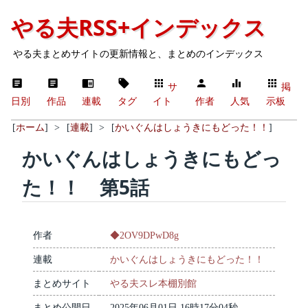
やる夫RSS+インデックス
やる夫まとめサイトの更新情報と、まとめのインデックス
サ
掲
日別
作品
連載
タグ
イト
作者
人気
示板
[
ホーム
]
>
[
連載
]
>
[
かいぐんはしょうきにもどった！！
]
かいぐんはしょうきにもどっ
た！！ 第5話
作者
◆2OV9DPwD8g
連載
かいぐんはしょうきにもどった！！
まとめサイト
やる夫スレ本棚別館
まとめ公開日
2025年06月01日 16時17分04秒