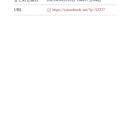
URL
https://yaruobook.net/?p=32937