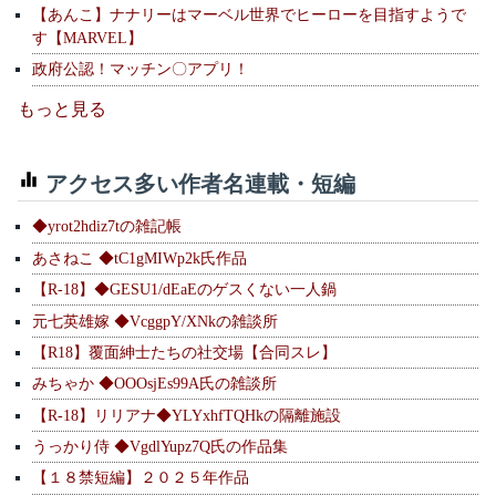
【あんこ】ナナリーはマーベル世界でヒーローを目指すようで
す【MARVEL】
政府公認！マッチン〇アプリ！
もっと見る
アクセス多い作者名連載・短編
◆yrot2hdiz7tの雑記帳
あさねこ ◆tC1gMIWp2k氏作品
【R-18】◆GESU1/dEaEのゲスくない一人鍋
元七英雄嫁 ◆VcggpY/XNkの雑談所
【R18】覆面紳士たちの社交場【合同スレ】
みちゃか ◆OOOsjEs99A氏の雑談所
【R-18】リリアナ◆YLYxhfTQHkの隔離施設
うっかり侍 ◆VgdlYupz7Q氏の作品集
【１８禁短編】２０２５年作品