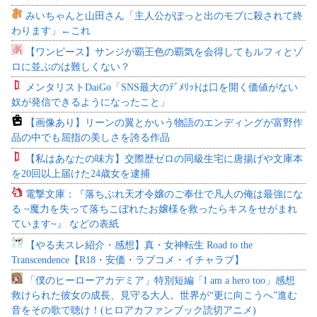
みいちゃんと山田さん「主人公がぽっと出のモブに殺されて終
わります」←これ
【ワンピース】サンジが覇王色の覇気を会得してもルフィとゾ
ロに並ぶのは難しくない？
メンタリストDaiGo「SNS最大のﾃﾞﾒﾘｯﾄは口を開く価値がない
奴が発信できるようになったこと」
【画像あり】リーンの翼とかいう物語のエンディングが富野作
品の中でも屈指の美しさを誇る作品
【私はあなたの味方】交際歴ゼロの同級生宅に唐揚げや文庫本
を20回以上届けた24歳女を逮捕
電撃文庫：『落ちぶれ天才令嬢のご奉仕で凡人の俺は最強にな
る ~魔力を失って落ちこぼれたお嬢様を救ったらキスをせがまれ
ています~』 などの表紙
【やる夫スレ紹介・感想】真・女神転生 Road to the
Transcendence【R18・安価・ラブコメ・イチャラブ】
「僕のヒーローアカデミア」特別短編「I am a hero too」感想
救けられた彼女の成長、見守る大人。世界が“更に向こうへ”進む
音をその歌で聴け！(ヒロアカファンブック読切アニメ)