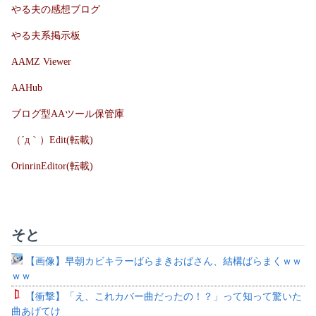
やる夫の感想ブログ
やる夫系掲示板
AAMZ Viewer
AAHub
ブログ型AAツール保管庫
（´д｀）Edit(転載)
OrinrinEditor(転載)
そと
【画像】早朝カビキラーばらまきおばさん、結構ばらまくｗｗ
ｗｗ
【衝撃】「え、これカバー曲だったの！？」って知って驚いた
曲あげてけ