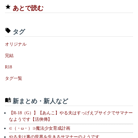
あとで読む
タグ
オリジナル
完結
R18
タグ一覧
新まとめ・新人など
【R-18（G）】【あんこ】やる夫はすっげえブサイクでサマナー
なようです【活俠傳】
∈（・ω・）∋魔法少女育成計画
やる夫は裏の世界を生きるサマナーのようです