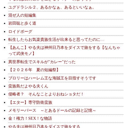
ユグドラシル２、あるかなぁ、あるといいなぁ。
混ぜ人の短編集
岩田聡と歩く道
ロイドボーグ
転生したらお気楽貴族生活が出来ると思ってたのに…
【あんこ】やる夫は神州日乃本をダイスで旅をする【なんちゃ
って武侠モノ】
異世界転生でスキルが"カレー"だった
【２０２６年 夏の短編祭】
ブロリーはハーレム王な海賊王を目指すそうです
蛮族島だよやる夫くん
侵略者？ そんなことよりおねショタだ！
【エター】専守防衛蛮族
メモリーバース ～とあるドールの記録と記憶～
金！権力！SEX！な物語
やる夫は神州日乃本をダイスで旅をする