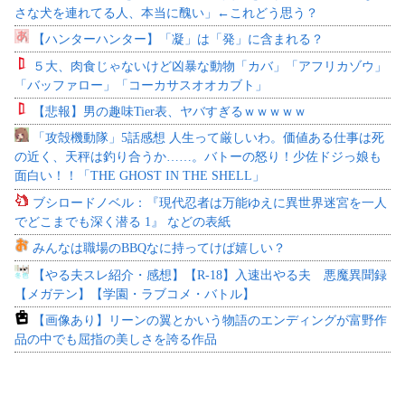
さな犬を連れてる人、本当に醜い」←これどう思う？
【ハンターハンター】「凝」は「発」に含まれる？
５大、肉食じゃないけど凶暴な動物「カバ」「アフリカゾウ」
「バッファロー」「コーカサスオオカブト」
【悲報】男の趣味Tier表、ヤバすぎるｗｗｗｗｗ
「攻殻機動隊」5話感想 人生って厳しいわ。価値ある仕事は死
の近く、天秤は釣り合うか……。バトーの怒り！少佐ドジっ娘も
面白い！！「THE GHOST IN THE SHELL」
ブシロードノベル：『現代忍者は万能ゆえに異世界迷宮を一人
でどこまでも深く潜る 1』 などの表紙
みんなは職場のBBQなに持ってけば嬉しい？
【やる夫スレ紹介・感想】【R-18】入速出やる夫 悪魔異聞録
【メガテン】【学園・ラブコメ・バトル】
【画像あり】リーンの翼とかいう物語のエンディングが富野作
品の中でも屈指の美しさを誇る作品