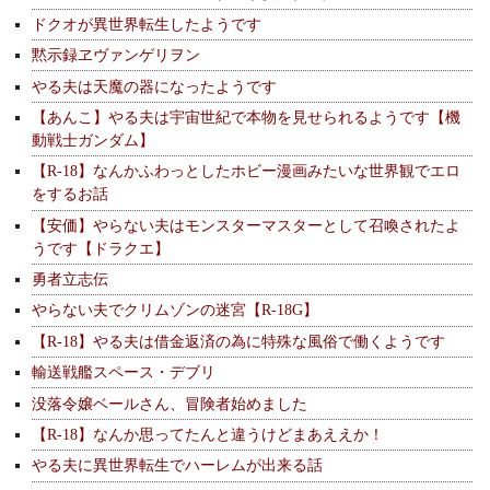
ドクオが異世界転生したようです
黙示録ヱヴァンゲリヲン
やる夫は天魔の器になったようです
【あんこ】やる夫は宇宙世紀で本物を見せられるようです【機
動戦士ガンダム】
【R-18】なんかふわっとしたホビー漫画みたいな世界観でエロ
をするお話
【安価】やらない夫はモンスターマスターとして召喚されたよ
うです【ドラクエ】
勇者立志伝
やらない夫でクリムゾンの迷宮【R-18G】
【R-18】やる夫は借金返済の為に特殊な風俗で働くようです
輸送戦艦スペース・デブリ
没落令嬢ベールさん、冒険者始めました
【R-18】なんか思ってたんと違うけどまあええか！
やる夫に異世界転生でハーレムが出来る話