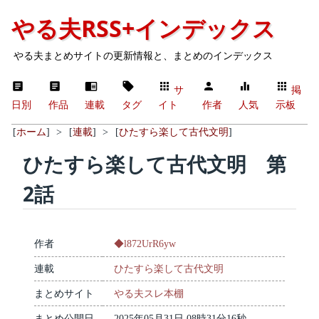
やる夫RSS+インデックス
やる夫まとめサイトの更新情報と、まとめのインデックス
サ
掲
日別
作品
連載
タグ
イト
作者
人気
示板
[
ホーム
]
>
[
連載
]
>
[
ひたすら楽して古代文明
]
ひたすら楽して古代文明 第
2話
作者
◆l872UrR6yw
連載
ひたすら楽して古代文明
まとめサイト
やる夫スレ本棚
まとめ公開日
2025年05月31日 08時31分16秒