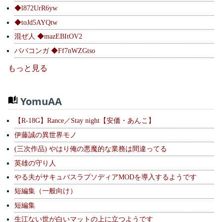
◆l872UrR6yw
◆toJd5AYQtw
混ぜ人 ◆mazEBItOV2
ババコンガ ◆Ff7nWZGtso
もっと見る
YomuAA
【R-18G】Rance／Stay night【安価・あんこ】
伊藤誠の異世界モノ
(三次作品) やはり俺の悪魔的な業務は間違ってる
英雄の守り人
やる夫がサキュバスラプソディアMODを導入するようです
短編集（一般向け）
短編集
生江ない世が白いマットの上に立つようです