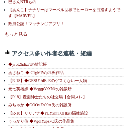
巴さんNTRもの
【あんこ】ナナリーはマーベル世界でヒーローを目指すようで
す【MARVEL】
政府公認！マッチン〇アプリ！
もっと見る
アクセス多い作者名連載・短編
◆yrot2hdiz7tの雑記帳
あさねこ ◆tC1gMIWp2k氏作品
【R-18】◆GESU1/dEaEのゲスくない一人鍋
元七英雄嫁 ◆VcggpY/XNkの雑談所
【R18】覆面紳士たちの社交場【合同スレ】
みちゃか ◆OOOsjEs99A氏の雑談所
【R-18】リリアナ◆YLYxhfTQHkの隔離施設
うっかり侍 ◆VgdlYupz7Q氏の作品集