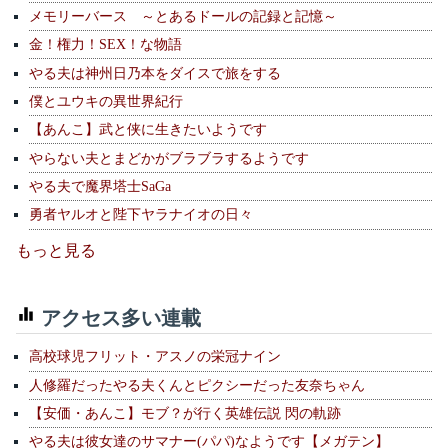
メモリーバース ～とあるドールの記録と記憶～
金！権力！SEX！な物語
やる夫は神州日乃本をダイスで旅をする
僕とユウキの異世界紀行
【あんこ】武と侠に生きたいようです
やらない夫とまどかがブラブラするようです
やる夫で魔界塔士SaGa
勇者ヤルオと陛下ヤラナイオの日々
もっと見る
アクセス多い連載
高校球児フリット・アスノの栄冠ナイン
人修羅だったやる夫くんとピクシーだった友奈ちゃん
【安価・あんこ】モブ？が行く英雄伝説 閃の軌跡
やる夫は彼女達のサマナー(パパ)なようです【メガテン】