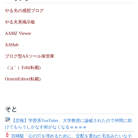
やる夫の感想ブログ
やる夫系掲示板
AAMZ Viewer
AAHub
ブログ型AAツール保管庫
（´д｀）Edit(転載)
OrinrinEditor(転載)
そと
【悲報】学歴系YouTuber、大学教授に論破されたので仲間に助
けてもらうしかなす術がなくなるｗｗｗｗ
宮崎駿「心の穴を埋めるために、交配を重ねた毛虫みたいな小