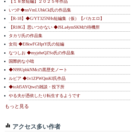
【１８禁短編】２０２５年作品
いつP ◆nnVmLUbkCk氏の作品集
【R-18】◆G/YT325NHs短編集（仮）【バカエロ】
【R18G】思いつかない ◆JSLa4ymSKMの待機所
タカリ氏の作品集
女衒 ◆E8kwFGHptY氏の短編
なつしお ◆myjeheQZSo氏の作品集
国際的な小咄
◆N99UpbkNMcの黒歴史ノート
ルピア ◆1v1ZPWQmKI氏作品
◆toJd5AYQtwの雑談・投下所
やる夫が憑依したり転生するようです
もっと見る
アクセス多い作者