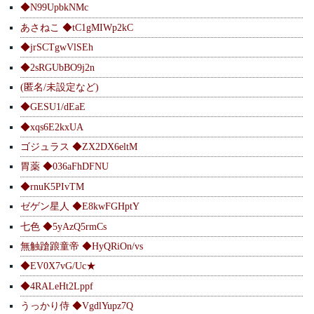
◆N99UpbkNMc
あさねこ ◆tC1gMIWp2kC
◆jrSCTgwVlSEh
◆2sRGUbBO9j2n
(匿名/未設定など)
◆GESU1/dEaE
◆xqs6E2kxUA
ゴジュラス ◆ZX2DX6eltM
胃薬 ◆036aFhDFNU
◆rnuK5PIvTM
ゼゲン星人 ◆E8kwFGHptY
七色 ◆5yAzQ5rmCs
無触蹌踉童帝 ◆HyQRiOn/vs
◆EV0X7vG/Uc★
◆4RALeHt2Lppf
うっかり侍 ◆VgdlYupz7Q