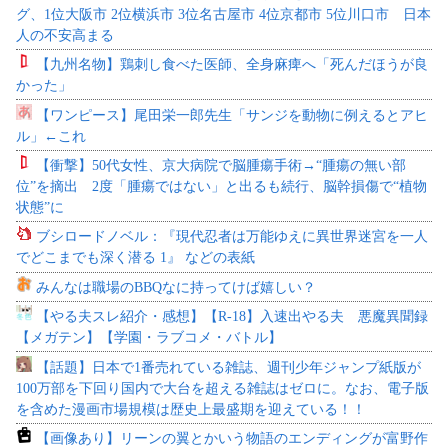
グ、1位大阪市 2位横浜市 3位名古屋市 4位京都市 5位川口市 日本
人の不安高まる
【九州名物】鶏刺し食べた医師、全身麻痺へ「死んだほうが良
かった」
【ワンピース】尾田栄一郎先生「サンジを動物に例えるとアヒ
ル」←これ
【衝撃】50代女性、京大病院で脳腫瘍手術→“腫瘍の無い部
位”を摘出 2度「腫瘍ではない」と出るも続行、脳幹損傷で“植物
状態”に
ブシロードノベル：『現代忍者は万能ゆえに異世界迷宮を一人
でどこまでも深く潜る 1』 などの表紙
みんなは職場のBBQなに持ってけば嬉しい？
【やる夫スレ紹介・感想】【R-18】入速出やる夫 悪魔異聞録
【メガテン】【学園・ラブコメ・バトル】
【話題】日本で1番売れている雑誌、週刊少年ジャンプ紙版が
100万部を下回り国内で大台を超える雑誌はゼロに。なお、電子版
を含めた漫画市場規模は歴史上最盛期を迎えている！！
【画像あり】リーンの翼とかいう物語のエンディングが富野作