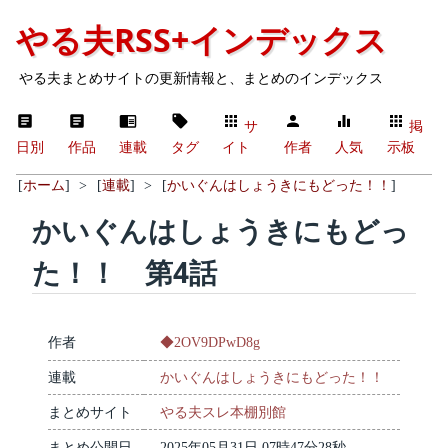
やる夫RSS+インデックス
やる夫まとめサイトの更新情報と、まとめのインデックス
サ
掲
日別
作品
連載
タグ
イト
作者
人気
示板
[
ホーム
]
>
[
連載
]
>
[
かいぐんはしょうきにもどった！！
]
かいぐんはしょうきにもどっ
た！！ 第4話
作者
◆2OV9DPwD8g
連載
かいぐんはしょうきにもどった！！
まとめサイト
やる夫スレ本棚別館
まとめ公開日
2025年05月31日 07時47分28秒