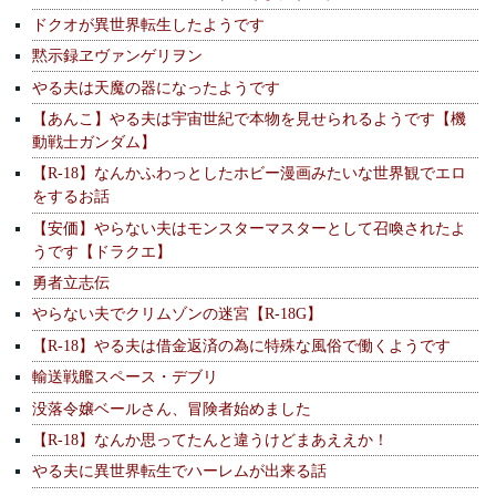
ドクオが異世界転生したようです
黙示録ヱヴァンゲリヲン
やる夫は天魔の器になったようです
【あんこ】やる夫は宇宙世紀で本物を見せられるようです【機
動戦士ガンダム】
【R-18】なんかふわっとしたホビー漫画みたいな世界観でエロ
をするお話
【安価】やらない夫はモンスターマスターとして召喚されたよ
うです【ドラクエ】
勇者立志伝
やらない夫でクリムゾンの迷宮【R-18G】
【R-18】やる夫は借金返済の為に特殊な風俗で働くようです
輸送戦艦スペース・デブリ
没落令嬢ベールさん、冒険者始めました
【R-18】なんか思ってたんと違うけどまあええか！
やる夫に異世界転生でハーレムが出来る話