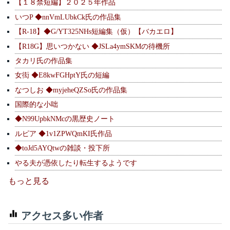
【１８禁短編】２０２５年作品
いつP ◆nnVmLUbkCk氏の作品集
【R-18】◆G/YT325NHs短編集（仮）【バカエロ】
【R18G】思いつかない ◆JSLa4ymSKMの待機所
タカリ氏の作品集
女衒 ◆E8kwFGHptY氏の短編
なつしお ◆myjeheQZSo氏の作品集
国際的な小咄
◆N99UpbkNMcの黒歴史ノート
ルピア ◆1v1ZPWQmKI氏作品
◆toJd5AYQtwの雑談・投下所
やる夫が憑依したり転生するようです
もっと見る
アクセス多い作者