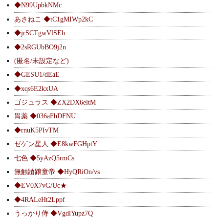
◆N99UpbkNMc
あさねこ ◆tC1gMIWp2kC
◆jrSCTgwVlSEh
◆2sRGUbBO9j2n
(匿名/未設定など)
◆GESU1/dEaE
◆xqs6E2kxUA
ゴジュラス ◆ZX2DX6eltM
胃薬 ◆036aFhDFNU
◆rnuK5PIvTM
ゼゲン星人 ◆E8kwFGHptY
七色 ◆5yAzQ5rmCs
無触蹌踉童帝 ◆HyQRiOn/vs
◆EV0X7vG/Uc★
◆4RALeHt2Lppf
うっかり侍 ◆VgdlYupz7Q