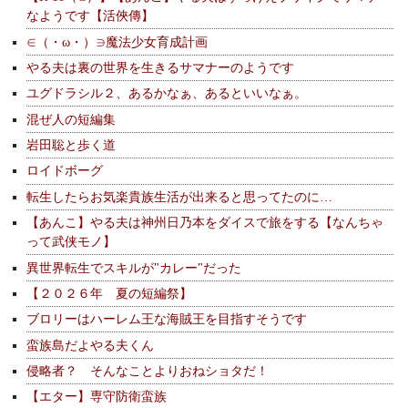
なようです【活俠傳】
∈（・ω・）∋魔法少女育成計画
やる夫は裏の世界を生きるサマナーのようです
ユグドラシル２、あるかなぁ、あるといいなぁ。
混ぜ人の短編集
岩田聡と歩く道
ロイドボーグ
転生したらお気楽貴族生活が出来ると思ってたのに…
【あんこ】やる夫は神州日乃本をダイスで旅をする【なんちゃ
って武侠モノ】
異世界転生でスキルが"カレー"だった
【２０２６年 夏の短編祭】
ブロリーはハーレム王な海賊王を目指すそうです
蛮族島だよやる夫くん
侵略者？ そんなことよりおねショタだ！
【エター】専守防衛蛮族