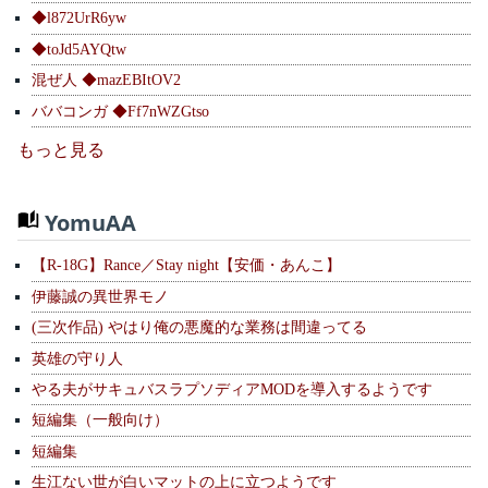
◆l872UrR6yw
◆toJd5AYQtw
混ぜ人 ◆mazEBItOV2
ババコンガ ◆Ff7nWZGtso
もっと見る
YomuAA
【R-18G】Rance／Stay night【安価・あんこ】
伊藤誠の異世界モノ
(三次作品) やはり俺の悪魔的な業務は間違ってる
英雄の守り人
やる夫がサキュバスラプソディアMODを導入するようです
短編集（一般向け）
短編集
生江ない世が白いマットの上に立つようです