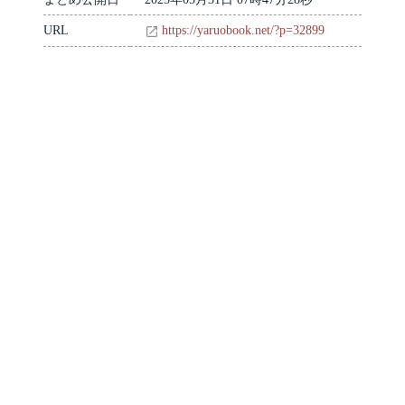
URL
https://yaruobook.net/?p=32899