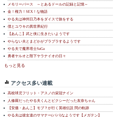
メモリーバース ～とあるドールの記録と記憶～
金！権力！SEX！な物語
やる夫は神州日乃本をダイスで旅をする
僕とユウキの異世界紀行
【あんこ】武と侠に生きたいようです
やらない夫とまどかがブラブラするようです
やる夫で魔界塔士SaGa
勇者ヤルオと陛下ヤラナイオの日々
もっと見る
アクセス多い連載
高校球児フリット・アスノの栄冠ナイン
人修羅だったやる夫くんとピクシーだった友奈ちゃん
【安価・あんこ】モブ？が行く英雄伝説 閃の軌跡
やる夫は彼女達のサマナー(パパ)なようです【メガテン】