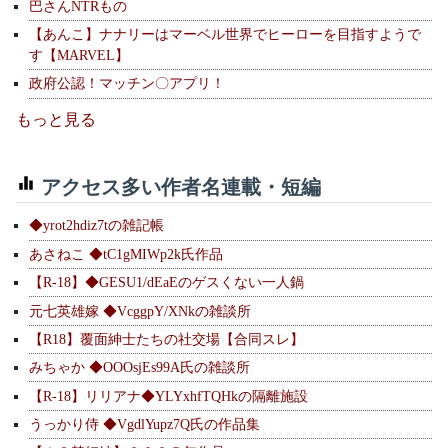
巴さんNTRもの
【あんこ】ナナリーはマーベル世界でヒーローを目指すようで
す【MARVEL】
政府公認！マッチン〇アプリ！
もっと見る
アクセス多い作者名連載・短編
◆yrot2hdiz7tの雑記帳
あさねこ ◆tC1gMIWp2k氏作品
【R-18】◆GESU1/dEaEのゲスくない一人鍋
元七英雄嫁 ◆VcggpY/XNkの雑談所
【R18】覆面紳士たちの社交場【合同スレ】
みちゃか ◆OOOsjEs99A氏の雑談所
【R-18】リリアナ◆YLYxhfTQHkの隔離施設
うっかり侍 ◆VgdlYupz7Q氏の作品集