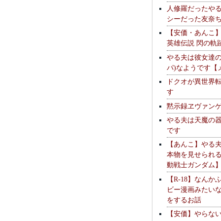
人修羅だったや
シーだった友奈
【安価・あんこ
英雄伝説 閃の軌
やる夫は彼女達の
パ)なようです【
ドクオが異世界
す
黙示録ヱヴァン
やる夫は天魔の
です
【あんこ】やる
本物を見せられ
動戦士ガンダム
【R-18】なんか
ビー漫画みたい
をするお話
【安価】やらな