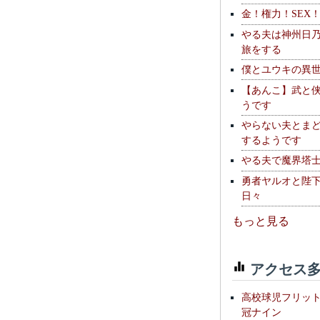
金！権力！SEX
やる夫は神州日
旅をする
僕とユウキの異
【あんこ】武と
うです
やらない夫とま
するようです
やる夫で魔界塔士S
勇者ヤルオと陛
日々
もっと見る
アクセス多
高校球児フリッ
冠ナイン