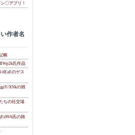
チン〇アプリ！
い作者名
雑記帳
MIWp2k氏作品
1/dEaEのゲス
gpY/XNkの雑
士たちの社交場
jEs99A氏の雑
ナ