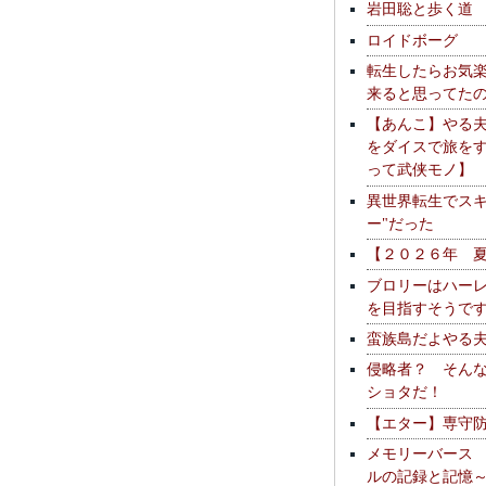
岩田聡と歩く道
ロイドボーグ
転生したらお気
来ると思ってた
【あんこ】やる
をダイスで旅を
って武侠モノ】
異世界転生でスキ
ー"だった
【２０２６年 
ブロリーはハー
を目指すそうで
蛮族島だよやる
侵略者？ そん
ショタだ！
【エター】専守
メモリーバース
ルの記録と記憶