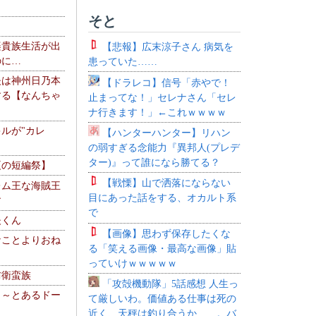
そと
楽貴族生活が出
【悲報】広末涼子さん 病気を
のに…
患っていた……
夫は神州日乃本
【ドラレコ】信号「赤やで！
する【なんちゃ
止まってな！」セレナさん「セレ
ナ行きます！」←これｗｗｗｗ
ルが"カレ
【ハンターハンター】リハン
の弱すぎる念能力『異邦人(プレデ
ター)』って誰になら勝てる？
夏の短編祭】
【戦慄】山で洒落にならない
レム王な海賊王
目にあった話をする、オカルト系
す
で
夫くん
【画像】思わず保存したくな
なことよりおね
る「笑える画像・最高な画像」貼
っていけｗｗｗｗｗ
防衛蛮族
「攻殻機動隊」5話感想 人生っ
 ～とあるドー
て厳しいわ。価値ある仕事は死の
～
近く、天秤は釣り合うか……。バ