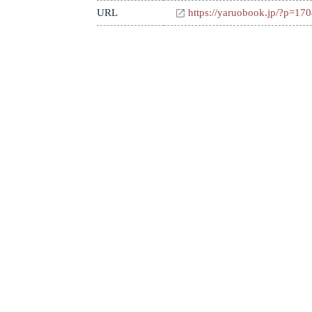
URL
https://yaruobook.jp/?p=17