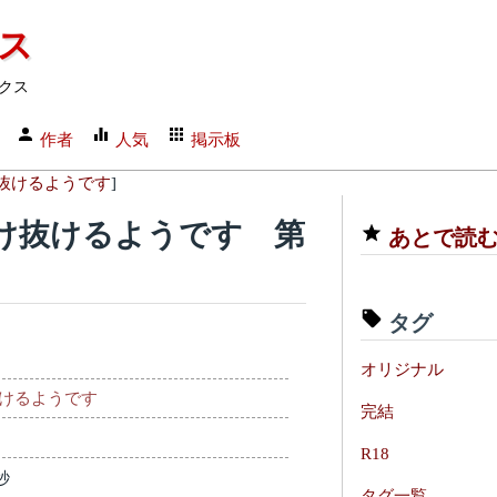
クス
クス
作者
人気
掲示板
抜けるようです
]
け抜けるようです 第
あとで読
タグ
オリジナル
けるようです
完結
R18
秒
タグ一覧