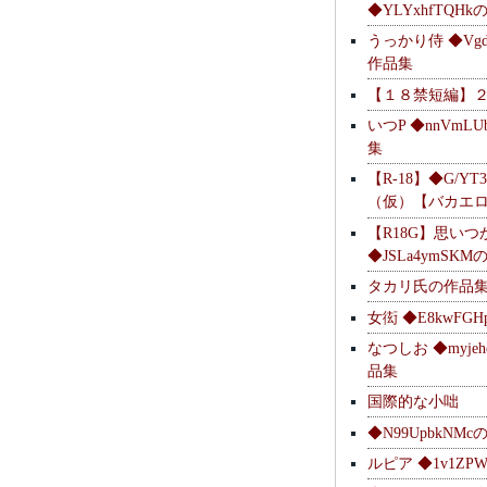
◆YLYxhfTQH
うっかり侍 ◆Vgdl
作品集
【１８禁短編】
いつP ◆nnVmL
集
【R-18】◆G/YT
（仮）【バカエ
【R18G】思いつ
◆JSLa4ymSK
タカリ氏の作品
女衒 ◆E8kwFG
なつしお ◆myje
品集
国際的な小咄
◆N99UpbkNM
ルピア ◆1v1ZP