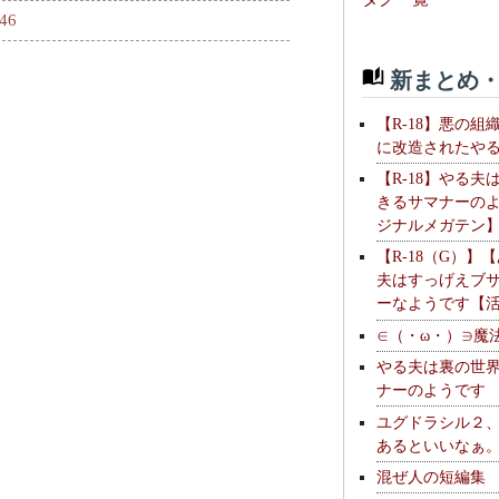
046
新まとめ・
【R-18】悪の組
に改造されたや
【R-18】やる夫
きるサマナーの
ジナルメガテン
【R-18（G）】
夫はすっげえブ
ーなようです【
∈（・ω・）∋魔
やる夫は裏の世
ナーのようです
ユグドラシル２
あるといいなぁ
混ぜ人の短編集