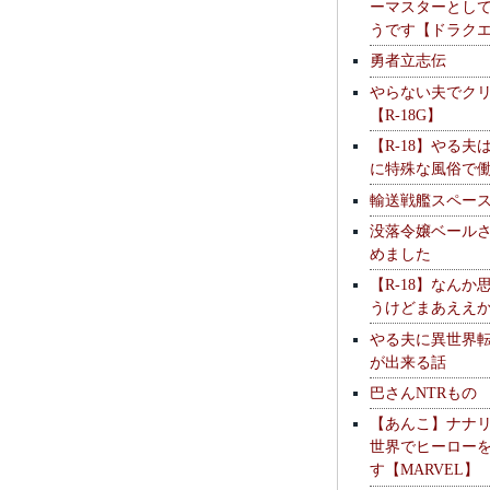
ーマスターとし
うです【ドラク
勇者立志伝
やらない夫でク
【R-18G】
【R-18】やる夫
に特殊な風俗で
輸送戦艦スペー
没落令嬢ベール
めました
【R-18】なんか
うけどまあええ
やる夫に異世界
が出来る話
巴さんNTRもの
【あんこ】ナナ
世界でヒーロー
す【MARVEL】