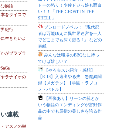
トーの怒り！少佐ドジっ娘も面白
！な物語
い！！「THE GHOST IN THE
乃本をダイスで
SHELL」
ブシロードノベル：『現代忍
世界紀行
者は万能ゆえに異世界迷宮を一人
侠に生きたいよ
でどこまでも深く潜る 1』 などの
表紙
どかがブラブラ
みんなは職場のBBQなに持っ
てけば嬉しい？
aGa
【やる夫スレ紹介・感想】
【R-18】入速出やる夫 悪魔異聞
下ヤラナイオの
録【メガテン】【学園・ラブコ
メ・バトル】
【画像あり】リーンの翼とか
いう物語のエンディングが富野作
品の中でも屈指の美しさを誇る作
い連載
品
ト・アスノの栄