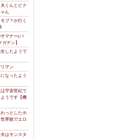
る夫くんとピク
ちゃん
】モブ？が行く
跡
サマナー(パ
メガテン】
転生したようで
ゲリヲン
器になったよう
夫は宇宙世紀で
るようです【機
】
ふわっとしたホ
な世界観でエロ
い夫はモンスタ