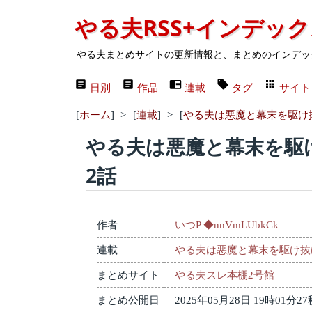
やる夫RSS+インデッ
やる夫まとめサイトの更新情報と、まとめのインデッ
日別
作品
連載
タグ
サイト
[
ホーム
]
>
[
連載
]
>
[
やる夫は悪魔と幕末を駆け
やる夫は悪魔と幕末を駆
2話
作者
いつP ◆nnVmLUbkCk
連載
やる夫は悪魔と幕末を駆け抜
まとめサイト
やる夫スレ本棚2号館
まとめ公開日
2025年05月28日 19時01分27