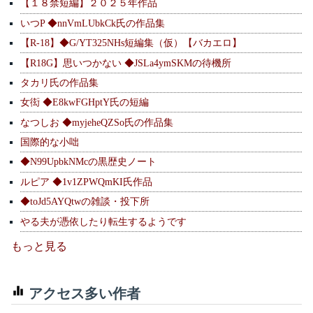
【１８禁短編】２０２５年作品
いつP ◆nnVmLUbkCk氏の作品集
【R-18】◆G/YT325NHs短編集（仮）【バカエロ】
【R18G】思いつかない ◆JSLa4ymSKMの待機所
タカリ氏の作品集
女衒 ◆E8kwFGHptY氏の短編
なつしお ◆myjeheQZSo氏の作品集
国際的な小咄
◆N99UpbkNMcの黒歴史ノート
ルピア ◆1v1ZPWQmKI氏作品
◆toJd5AYQtwの雑談・投下所
やる夫が憑依したり転生するようです
もっと見る
アクセス多い作者