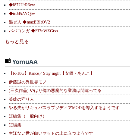
◆l872UrR6yw
◆toJd5AYQtw
混ぜ人 ◆mazEBItOV2
ババコンガ ◆Ff7nWZGtso
もっと見る
YomuAA
【R-18G】Rance／Stay night【安価・あんこ】
伊藤誠の異世界モノ
(三次作品) やはり俺の悪魔的な業務は間違ってる
英雄の守り人
やる夫がサキュバスラプソディアMODを導入するようです
短編集（一般向け）
短編集
生江ない世が白いマットの上に立つようです