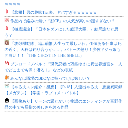
ｗｗｗｗ
【悲報】男の趣味Tier表、ヤバすぎるｗｗｗｗｗ
作品内で絡みの無い『顔CP』の人気が高いの謎すぎない？
【徹底議論】「日本をダメにした総理大臣」←結局誰だと思
う？
「攻殻機動隊」5話感想 人生って厳しいわ。価値ある仕事は死
の近く、天秤は釣り合うか……。バトーの怒り！少佐ドジっ娘も
面白い！！「THE GHOST IN THE SHELL」
ブシロードノベル：『現代忍者は万能ゆえに異世界迷宮を一人
でどこまでも深く潜る 1』 などの表紙
みんなは職場のBBQなに持ってけば嬉しい？
【やる夫スレ紹介・感想】【R-18】入速出やる夫 悪魔異聞録
【メガテン】【学園・ラブコメ・バトル】
【画像あり】リーンの翼とかいう物語のエンディングが富野作
品の中でも屈指の美しさを誇る作品