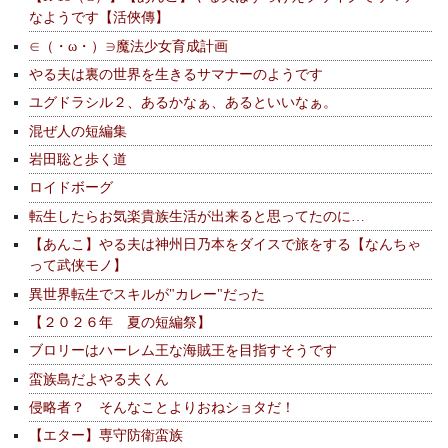
なようです【活俠傳】
∈（・ω・）∋魔法少女育成計画
やる夫は裏の世界を生きるサマナーのようです
ユグドラシル２、あるかなぁ、あるといいなぁ。
混ぜ人の短編集
岩田聡と歩く道
ロイドボーグ
転生したらお気楽貴族生活が出来ると思ってたのに…
【あんこ】やる夫は神州日乃本をダイスで旅をする【なんちゃ
って武侠モノ】
異世界転生でスキルが"カレー"だった
【２０２６年 夏の短編祭】
ブロリーはハーレム王な海賊王を目指すそうです
蛮族島だよやる夫くん
侵略者？ そんなことよりおねショタだ！
【エター】専守防衛蛮族