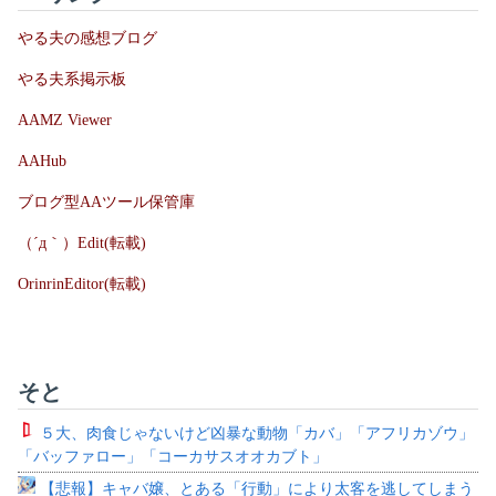
やる夫の感想ブログ
やる夫系掲示板
AAMZ Viewer
AAHub
ブログ型AAツール保管庫
（´д｀）Edit(転載)
OrinrinEditor(転載)
そと
５大、肉食じゃないけど凶暴な動物「カバ」「アフリカゾウ」
「バッファロー」「コーカサスオオカブト」
【悲報】キャバ嬢、とある「行動」により太客を逃してしまう