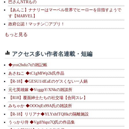
巴さんNTRもの
【あんこ】ナナリーはマーベル世界でヒーローを目指すようで
す【MARVEL】
政府公認！マッチン〇アプリ！
もっと見る
アクセス多い作者名連載・短編
◆yrot2hdiz7tの雑記帳
あさねこ ◆tC1gMIWp2k氏作品
【R-18】◆GESU1/dEaEのゲスくない一人鍋
元七英雄嫁 ◆VcggpY/XNkの雑談所
【R18】覆面紳士たちの社交場【合同スレ】
みちゃか ◆OOOsjEs99A氏の雑談所
【R-18】リリアナ◆YLYxhfTQHkの隔離施設
うっかり侍 ◆VgdlYupz7Q氏の作品集