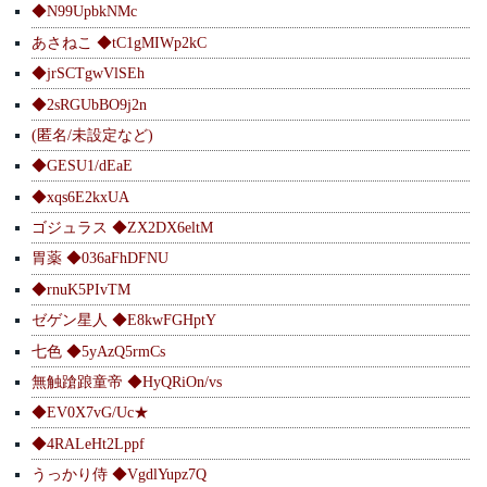
◆N99UpbkNMc
あさねこ ◆tC1gMIWp2kC
◆jrSCTgwVlSEh
◆2sRGUbBO9j2n
(匿名/未設定など)
◆GESU1/dEaE
◆xqs6E2kxUA
ゴジュラス ◆ZX2DX6eltM
胃薬 ◆036aFhDFNU
◆rnuK5PIvTM
ゼゲン星人 ◆E8kwFGHptY
七色 ◆5yAzQ5rmCs
無触蹌踉童帝 ◆HyQRiOn/vs
◆EV0X7vG/Uc★
◆4RALeHt2Lppf
うっかり侍 ◆VgdlYupz7Q