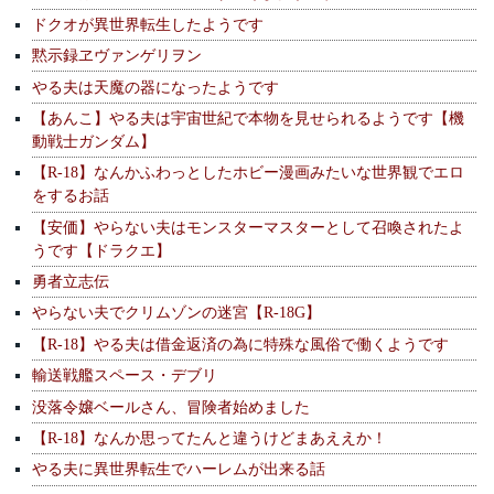
ドクオが異世界転生したようです
黙示録ヱヴァンゲリヲン
やる夫は天魔の器になったようです
【あんこ】やる夫は宇宙世紀で本物を見せられるようです【機
動戦士ガンダム】
【R-18】なんかふわっとしたホビー漫画みたいな世界観でエロ
をするお話
【安価】やらない夫はモンスターマスターとして召喚されたよ
うです【ドラクエ】
勇者立志伝
やらない夫でクリムゾンの迷宮【R-18G】
【R-18】やる夫は借金返済の為に特殊な風俗で働くようです
輸送戦艦スペース・デブリ
没落令嬢ベールさん、冒険者始めました
【R-18】なんか思ってたんと違うけどまあええか！
やる夫に異世界転生でハーレムが出来る話