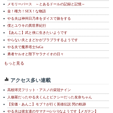
メモリーバース ～とあるドールの記録と記憶～
金！権力！SEX！な物語
やる夫は神州日乃本をダイスで旅をする
僕とユウキの異世界紀行
【あんこ】武と侠に生きたいようです
やらない夫とまどかがブラブラするようです
やる夫で魔界塔士SaGa
勇者ヤルオと陛下ヤラナイオの日々
もっと見る
アクセス多い連載
高校球児フリット・アスノの栄冠ナイン
人修羅だったやる夫くんとピクシーだった友奈ちゃん
【安価・あんこ】モブ？が行く英雄伝説 閃の軌跡
やる夫は彼女達のサマナー(パパ)なようです【メガテン】