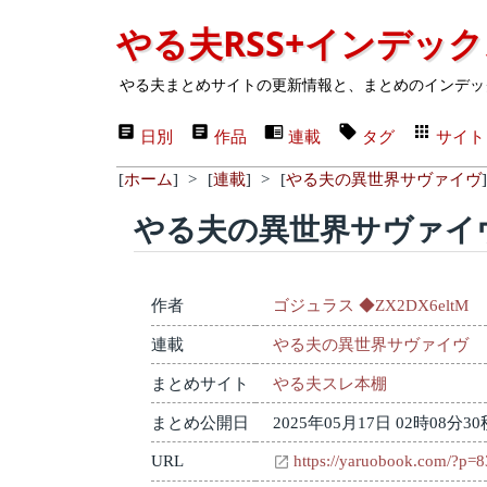
やる夫RSS+インデッ
やる夫まとめサイトの更新情報と、まとめのインデッ
日別
作品
連載
タグ
サイト
[
ホーム
]
>
[
連載
]
>
[
やる夫の異世界サヴァイヴ
]
やる夫の異世界サヴァイヴ
作者
ゴジュラス ◆ZX2DX6eltM
連載
やる夫の異世界サヴァイヴ
まとめサイト
やる夫スレ本棚
まとめ公開日
2025年05月17日 02時08分30
URL
https://yaruobook.com/?p=