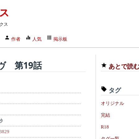
クス
クス
作者
人気
掲示板
 第19話
あとで読
タグ
オリジナル
完結
秒
R18
83829
タグ一覧