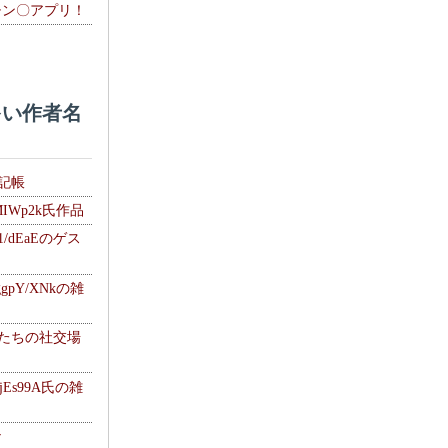
チン〇アプリ！
い作者名
雑記帳
MIWp2k氏作品
1/dEaEのゲス
gpY/XNkの雑
士たちの社交場
jEs99A氏の雑
ナ