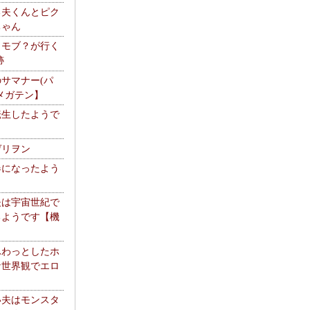
る夫くんとピク
ちゃん
】モブ？が行く
跡
サマナー(パ
メガテン】
転生したようで
ゲリヲン
器になったよう
夫は宇宙世紀で
るようです【機
】
ふわっとしたホ
な世界観でエロ
い夫はモンスタ