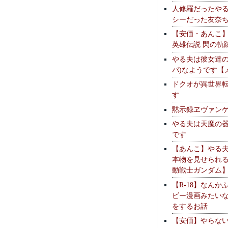
人修羅だったや
シーだった友奈
【安価・あんこ
英雄伝説 閃の軌
やる夫は彼女達の
パ)なようです【
ドクオが異世界
す
黙示録ヱヴァン
やる夫は天魔の
です
【あんこ】やる
本物を見せられ
動戦士ガンダム
【R-18】なんか
ビー漫画みたい
をするお話
【安価】やらな