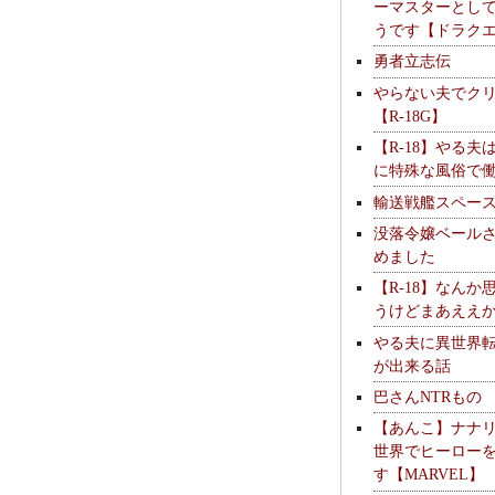
ーマスターとし
うです【ドラク
勇者立志伝
やらない夫でク
【R-18G】
【R-18】やる夫
に特殊な風俗で
輸送戦艦スペー
没落令嬢ベール
めました
【R-18】なんか
うけどまあええ
やる夫に異世界
が出来る話
巴さんNTRもの
【あんこ】ナナ
世界でヒーロー
す【MARVEL】