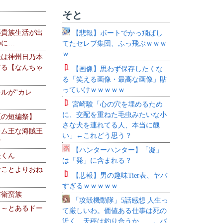
そと
楽貴族生活が出
【悲報】ボートでかっ飛ばし
のに…
てたセレブ集団、ふっ飛ぶｗｗｗ
ｗ
夫は神州日乃本
する【なんちゃ
【画像】思わず保存したくな
る「笑える画像・最高な画像」貼
っていけｗｗｗｗｗ
ルが"カレ
宮崎駿「心の穴を埋めるため
に、交配を重ねた毛虫みたいな小
夏の短編祭】
さな犬を連れてる人、本当に醜
レム王な海賊王
い」←これどう思う？
す
【ハンターハンター】「凝」
夫くん
は「発」に含まれる？
なことよりおね
【悲報】男の趣味Tier表、ヤバ
すぎるｗｗｗｗｗ
防衛蛮族
「攻殻機動隊」5話感想 人生っ
 ～とあるドー
て厳しいわ。価値ある仕事は死の
～
近く、天秤は釣り合うか……。バ