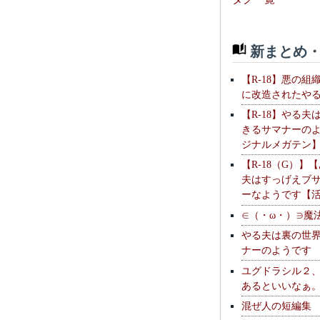
新まとめ・
【R-18】悪の組
に改造されたや
【R-18】やる夫
きるサマナーの
ジナルメガテン
【R-18（G）】
夫はすっげえブ
ーなようです【
∈（・ω・）∋魔
やる夫は裏の世
ナーのようです
ユグドラシル２
あるといいなぁ
混ぜ人の短編集