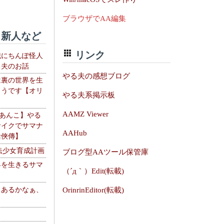
ブラウザでAA編集
新人など
リンク
織にちんぽ怪人
る夫のお話
やる夫の感想ブログ
は裏の世界を生
ようです【オリ
やる夫系掲示板
】
AAMZ Viewer
【あんこ】やる
サイクでサマナ
AAHub
活俠傳】
法少女育成計画
ブログ型AAツール保管庫
界を生きるサマ
（´д｀）Edit(転載)
、あるかなぁ、
OrinrinEditor(転載)
。