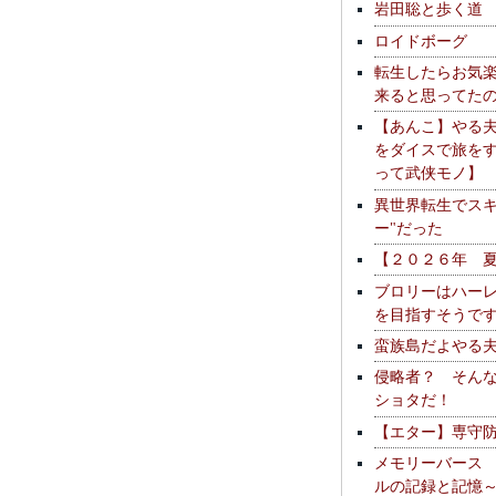
岩田聡と歩く道
ロイドボーグ
転生したらお気
来ると思ってた
【あんこ】やる
をダイスで旅を
って武侠モノ】
異世界転生でスキ
ー"だった
【２０２６年 
ブロリーはハー
を目指すそうで
蛮族島だよやる
侵略者？ そん
ショタだ！
【エター】専守
メモリーバース
ルの記録と記憶