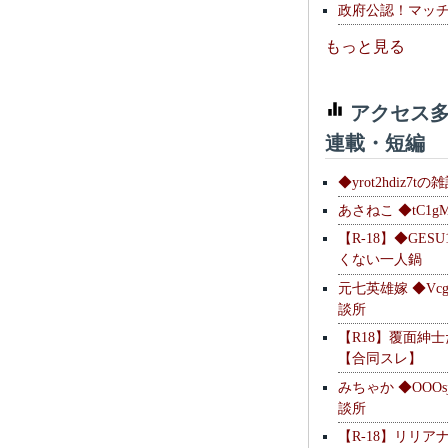
政府公認！マッ
もっと見る
アクセス多
連載・短編
◆yrot2hdiz7tの
あさねこ ◆tC1g
【R-18】◆GESU
くない一人鍋
元七英雄嫁 ◆Vcg
談所
【R18】覆面紳
【合同スレ】
みちゃか ◆OOOs
談所
【R-18】リリア