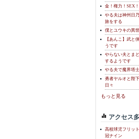
金！権力！SEX
やる夫は神州日
旅をする
僕とユウキの異
【あんこ】武と
うです
やらない夫とま
するようです
やる夫で魔界塔士S
勇者ヤルオと陛
日々
もっと見る
アクセス多
高校球児フリッ
冠ナイン