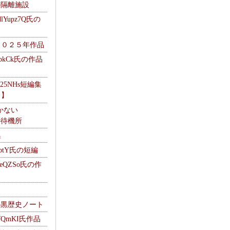
kの隔離施設
Yupz7Q氏の
２０２５年作品
UbkCk氏の作品
325NHs短編集
ロ】
かない
Mの待機所
集
HptY氏の短編
heQZSo氏の作
cの黒歴史ノート
WQmKI氏作品