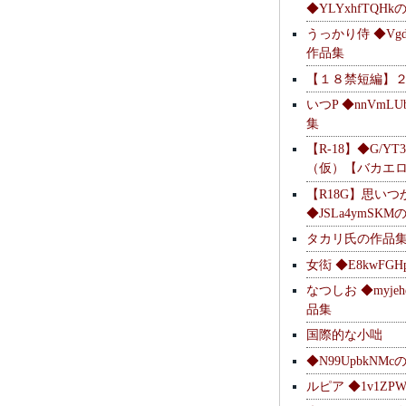
◆YLYxhfTQH
うっかり侍 ◆Vgdl
作品集
【１８禁短編】
いつP ◆nnVmL
集
【R-18】◆G/YT
（仮）【バカエ
【R18G】思いつ
◆JSLa4ymSK
タカリ氏の作品
女衒 ◆E8kwFG
なつしお ◆myje
品集
国際的な小咄
◆N99UpbkNM
ルピア ◆1v1ZP