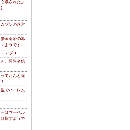
て召喚されたよ
エ】
リムゾンの迷宮
は借金返済の為
働くようです
ス・デブリ
さん、冒険者始
思ってたんと違
か！
転生でハーレム
リーはマーベル
を目指すようで