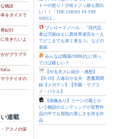
トーの怒り！少佐ドジっ娘も面白
！な物語
い！！「THE GHOST IN THE
乃本をダイスで
SHELL」
ブシロードノベル：『現代忍
世界紀行
者は万能ゆえに異世界迷宮を一人
侠に生きたいよ
でどこまでも深く潜る 1』 などの
表紙
どかがブラブラ
みんなは職場のBBQなに持っ
てけば嬉しい？
aGa
【やる夫スレ紹介・感想】
【R-18】入速出やる夫 悪魔異聞
下ヤラナイオの
録【メガテン】【学園・ラブコ
メ・バトル】
【画像あり】リーンの翼とか
いう物語のエンディングが富野作
品の中でも屈指の美しさを誇る作
い連載
品
ト・アスノの栄