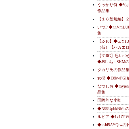
うっかり侍 ◆Vgdl
作品集
【１８禁短編】
いつP ◆nnVmL
集
【R-18】◆G/YT
（仮）【バカエ
【R18G】思いつ
◆JSLa4ymSK
タカリ氏の作品
女衒 ◆E8kwFG
なつしお ◆myje
品集
国際的な小咄
◆N99UpbkNM
ルピア ◆1v1ZP
◆toJd5AYQt