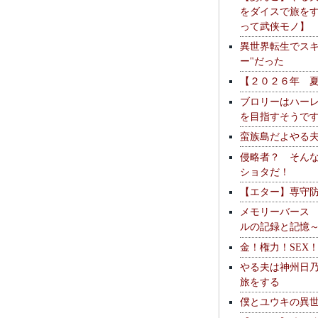
をダイスで旅を
って武侠モノ】
異世界転生でスキ
ー"だった
【２０２６年 
ブロリーはハー
を目指すそうで
蛮族島だよやる
侵略者？ そん
ショタだ！
【エター】専守
メモリーバース
ルの記録と記憶
金！権力！SEX
やる夫は神州日
旅をする
僕とユウキの異