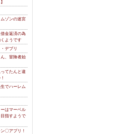
エ】
リムゾンの迷宮
は借金返済の為
働くようです
ス・デブリ
さん、冒険者始
思ってたんと違
か！
転生でハーレム
リーはマーベル
を目指すようで
チン〇アプリ！