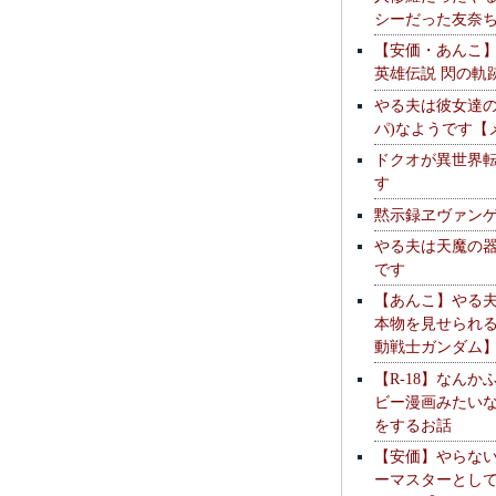
シーだった友奈
【安価・あんこ
英雄伝説 閃の軌
やる夫は彼女達の
パ)なようです【
ドクオが異世界
す
黙示録ヱヴァン
やる夫は天魔の
です
【あんこ】やる
本物を見せられ
動戦士ガンダム
【R-18】なんか
ビー漫画みたい
をするお話
【安価】やらな
ーマスターとし