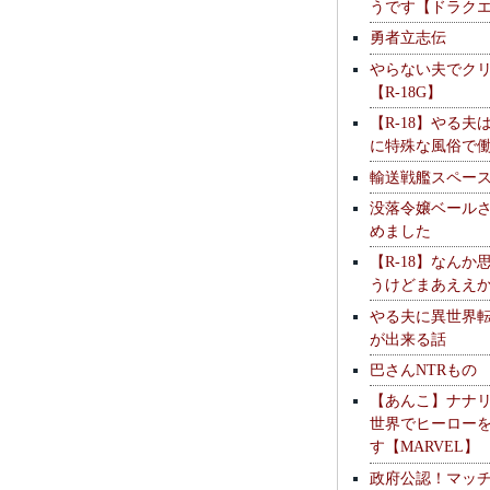
うです【ドラク
勇者立志伝
やらない夫でク
【R-18G】
【R-18】やる夫
に特殊な風俗で
輸送戦艦スペー
没落令嬢ベール
めました
【R-18】なんか
うけどまあええ
やる夫に異世界
が出来る話
巴さんNTRもの
【あんこ】ナナ
世界でヒーロー
す【MARVEL】
政府公認！マッ