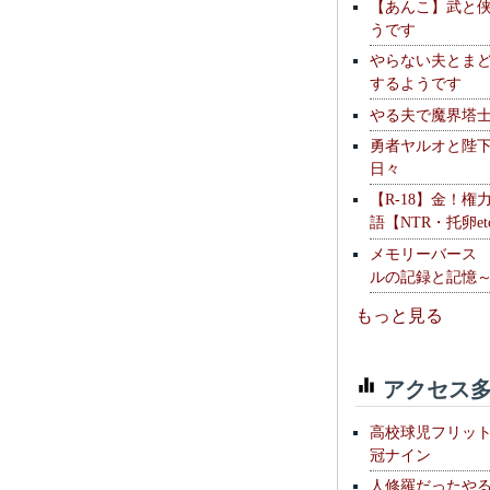
【あんこ】武と
うです
やらない夫とま
するようです
やる夫で魔界塔士S
勇者ヤルオと陛
日々
【R-18】金！権
語【NTR・托卵et
メモリーバース
ルの記録と記憶
もっと見る
アクセス多
高校球児フリッ
冠ナイン
人修羅だったや