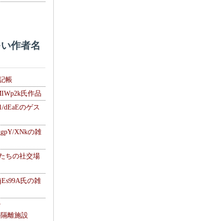
い作者名
雑記帳
MIWp2k氏作品
1/dEaEのゲス
gpY/XNkの雑
士たちの社交場
jEs99A氏の雑
ナ
kの隔離施設