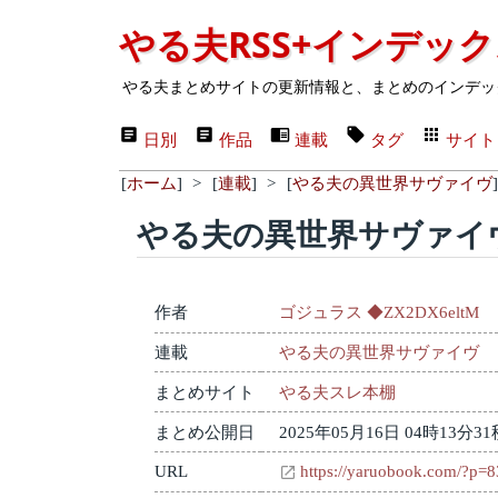
やる夫RSS+インデッ
やる夫まとめサイトの更新情報と、まとめのインデッ
日別
作品
連載
タグ
サイト
[
ホーム
]
>
[
連載
]
>
[
やる夫の異世界サヴァイヴ
]
やる夫の異世界サヴァイ
作者
ゴジュラス ◆ZX2DX6eltM
連載
やる夫の異世界サヴァイヴ
まとめサイト
やる夫スレ本棚
まとめ公開日
2025年05月16日 04時13分31
URL
https://yaruobook.com/?p=