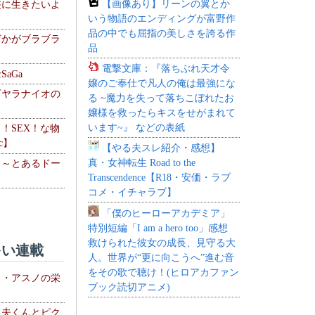
【画像あり】リーンの翼とか
侠に生きたいよ
いう物語のエンディングが富野作
品の中でも屈指の美しさを誇る作
どかがブラブラ
品
電撃文庫：『落ちぶれ天才令
aGa
嬢のご奉仕で凡人の俺は最強にな
下ヤラナイオの
る ~魔力を失って落ちこぼれたお
嬢様を救ったらキスをせがまれて
います~』 などの表紙
力！SEX！な物
c】
【やる夫スレ紹介・感想】
真・女神転生 Road to the
 ～とあるドー
Transcendence【R18・安価・ラブ
～
コメ・イチャラブ】
「僕のヒーローアカデミア」
特別短編「I am a hero too」感想
救けられた彼女の成長、見守る大
い連載
人。世界が“更に向こうへ”進む音
をその歌で聴け！(ヒロアカファン
ト・アスノの栄
ブック読切アニメ)
る夫くんとピク