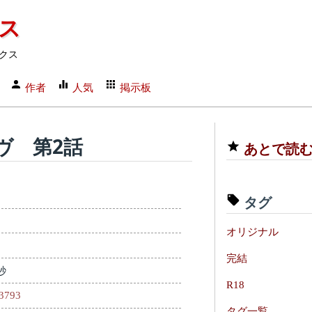
クス
クス
作者
人気
掲示板
ヴ 第2話
あとで読
タグ
オリジナル
完結
秒
R18
83793
タグ一覧