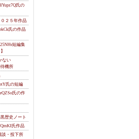
Yupz7Q氏の
２０２５年作品
UbkCk氏の作品
325NHs短編集
ロ】
かない
Mの待機所
集
HptY氏の短編
heQZSo氏の作
cの黒歴史ノート
WQmKI氏作品
wの雑談・投下所