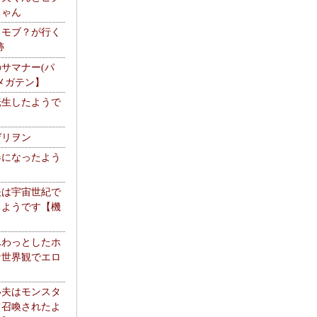
ちゃん
】モブ？が行く
跡
サマナー(パ
メガテン】
転生したようで
ゲリヲン
器になったよう
夫は宇宙世紀で
るようです【機
】
ふわっとしたホ
な世界観でエロ
い夫はモンスタ
て召喚されたよ