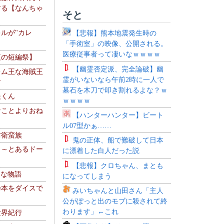
する【なんちゃ
そと
ルが"カレ
【悲報】熊本地震発生時の
「手術室」の映像、公開される。
医療従事者って凄いなｗｗｗｗ
夏の短編祭】
【幽霊否定派、完全論破】幽
レム王な海賊王
霊がいないなら午前2時に一人で
す
墓石を木刀で叩き割れるよな？ｗ
夫くん
ｗｗｗｗ
なことよりおね
【ハンターハンター】ビート
ル07型かぁ……
防衛蛮族
鬼の正体、船で難破して日本
 ～とあるドー
に漂着した白人だった説
～
【悲報】クロちゃん、まとも
！な物語
になってしまう
乃本をダイスで
みいちゃんと山田さん「主人
公がぽっと出のモブに殺されて終
わります」←これ
世界紀行