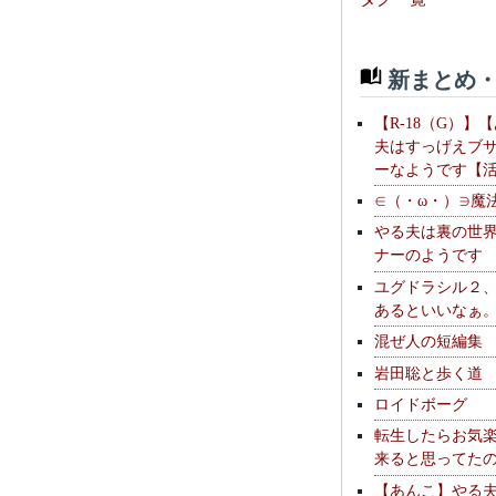
新まとめ・
【R-18（G）】
夫はすっげえブ
ーなようです【
∈（・ω・）∋魔
やる夫は裏の世
ナーのようです
ユグドラシル２
あるといいなぁ
混ぜ人の短編集
岩田聡と歩く道
ロイドボーグ
転生したらお気
来ると思ってた
【あんこ】やる