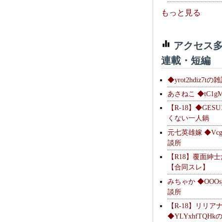
もっと見る
アクセス多
連載・短編
◆yrot2hdiz7tの
あさねこ ◆tC1g
【R-18】◆GESU
くない一人鍋
元七英雄嫁 ◆Vcg
談所
【R18】覆面紳
【合同スレ】
みちゃか ◆OOOs
談所
【R-18】リリア
◆YLYxhfTQH