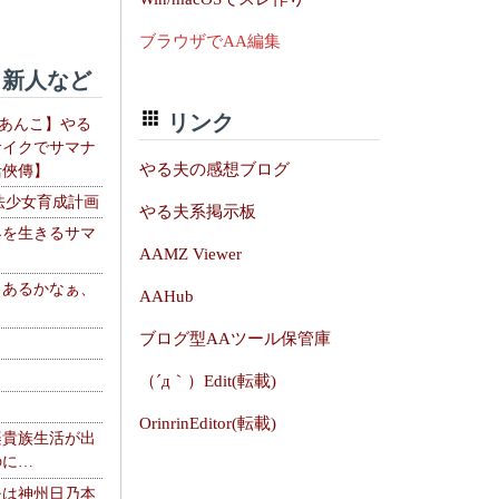
ブラウザでAA編集
新人など
リンク
【あんこ】やる
サイクでサマナ
やる夫の感想ブログ
活俠傳】
法少女育成計画
やる夫系掲示板
界を生きるサマ
AAMZ Viewer
、あるかなぁ、
AAHub
。
ブログ型AAツール保管庫
（´д｀）Edit(転載)
OrinrinEditor(転載)
楽貴族生活が出
のに…
夫は神州日乃本