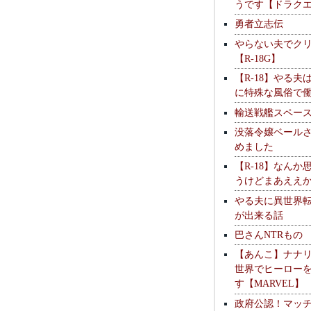
うです【ドラク
勇者立志伝
やらない夫でク
【R-18G】
【R-18】やる夫
に特殊な風俗で
輸送戦艦スペー
没落令嬢ベール
めました
【R-18】なんか
うけどまあええ
やる夫に異世界
が出来る話
巴さんNTRもの
【あんこ】ナナ
世界でヒーロー
す【MARVEL】
政府公認！マッ