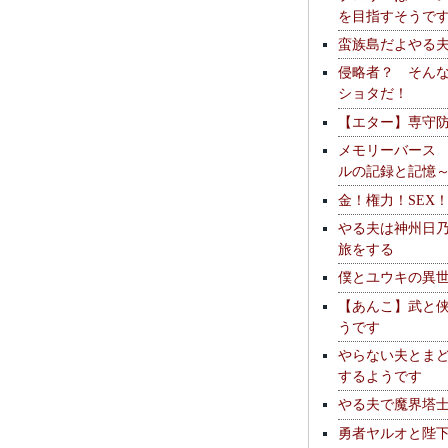
を目指すそうで
蛮族島だよやる
侵略者？ そん
ショタだ！
【エター】専守
メモリーバース
ルの記録と記憶
金！権力！SEX
やる夫は神州日
旅をする
僕とユウキの異
【あんこ】武と
うです
やらない夫とま
するようです
やる夫で魔界塔士S
勇者ヤルオと陛