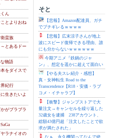
す
そと
夫くん
【悲報】Amazon配達員、ガチ
なことよりおね
でブチギレるｗｗｗｗ
【悲報】広末涼子さんが地上
防衛蛮族
波にスピード復帰できる理由、誰
 ～とあるドー
にも分からないｗｗｗｗｗｗ
～
今期アニメ『鉄鍋のジャ
！な物語
ン』、想定を遥かに超えて面白い
乃本をダイスで
【やる夫スレ紹介・感想】
真・女神転生 Road to the
世界紀行
Transcendence【R18・安価・ラブ
コメ・イチャラブ】
侠に生きたいよ
【衝撃】ジャンプストアで大
量注文→キャンセルを繰り返した
どかがブラブラ
32歳女を逮捕 238アカウント、
総額43億円超「注文したことで欲
aGa
求が満たされた」
下ヤラナイオの
なぁ、永久機関ってなんで絶