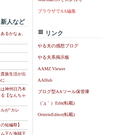
ブラウザでAA編集
新人など
リンク
、あるかなぁ、
。
やる夫の感想ブログ
やる夫系掲示板
AAMZ Viewer
楽貴族生活が出
AAHub
のに…
夫は神州日乃本
ブログ型AAツール保管庫
する【なんちゃ
（´д｀）Edit(転載)
ルが"カレ
OrinrinEditor(転載)
夏の短編祭】
レム王な海賊王