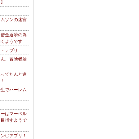
エ】
リムゾンの迷宮
は借金返済の為
働くようです
ス・デブリ
さん、冒険者始
思ってたんと違
か！
転生でハーレム
リーはマーベル
を目指すようで
チン〇アプリ！