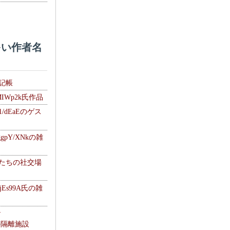
い作者名
雑記帳
MIWp2k氏作品
1/dEaEのゲス
gpY/XNkの雑
士たちの社交場
jEs99A氏の雑
ナ
kの隔離施設