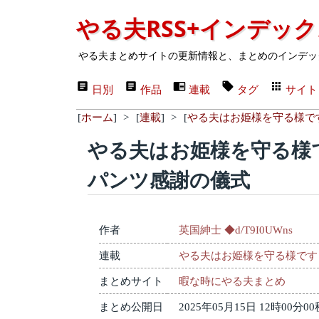
やる夫RSS+インデッ
やる夫まとめサイトの更新情報と、まとめのインデッ
日別
作品
連載
タグ
サイト
[
ホーム
]
>
[
連載
]
>
[
やる夫はお姫様を守る様で
やる夫はお姫様を守る様で
パンツ感謝の儀式
作者
英国紳士 ◆d/T9I0UWns
連載
やる夫はお姫様を守る様です
まとめサイト
暇な時にやる夫まとめ
まとめ公開日
2025年05月15日 12時00分00