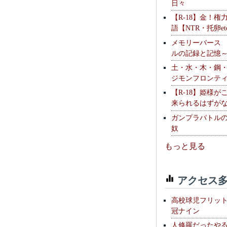
日々
【R-18】金！権
語【NTR・托卵et
メモリーバース
ルの記録と記憶
土・水・木・鋼
ジモンフロンテ
【R-18】姫様が
来られるはずが
ガンプラバトル
奴
もっと見る
アクセス多
高校球児フリッ
冠ナイン
人修羅だったや