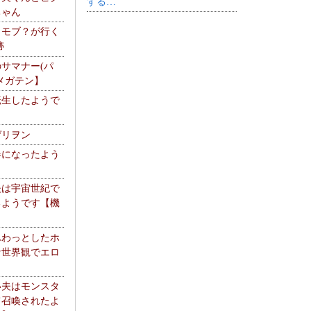
する…
ちゃん
】モブ？が行く
跡
サマナー(パ
メガテン】
転生したようで
ゲリヲン
器になったよう
夫は宇宙世紀で
るようです【機
】
ふわっとしたホ
な世界観でエロ
い夫はモンスタ
て召喚されたよ