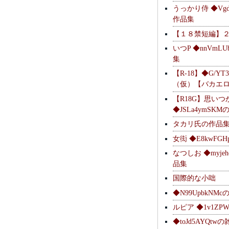
うっかり侍 ◆Vgdl
作品集
【１８禁短編】
いつP ◆nnVmL
集
【R-18】◆G/YT
（仮）【バカエ
【R18G】思いつ
◆JSLa4ymSK
タカリ氏の作品
女衒 ◆E8kwFG
なつしお ◆myje
品集
国際的な小咄
◆N99UpbkNM
ルピア ◆1v1ZP
◆toJd5AYQt