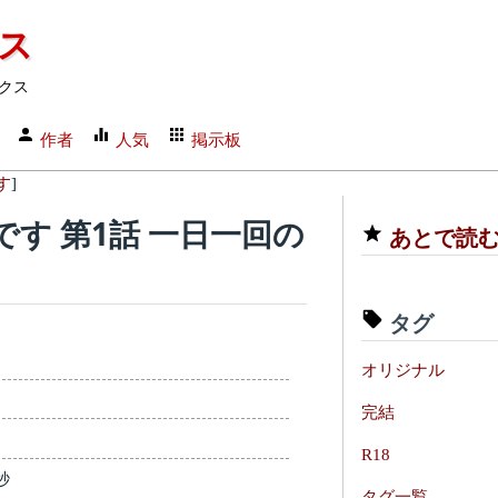
クス
クス
作者
人気
掲示板
す
]
す 第1話 一日一回の
あとで読
タグ
オリジナル
完結
R18
秒
タグ一覧