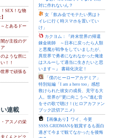
対に作れないん？
力！SEX！な物
女「飲み会でモテたい男はト
c】
イレに行く時スマホを置いてい
 ～とあるドー
け」
～
カクヨム：『終末世界の帰還
・闇が主役のデ
錬金術師 ～日本に戻ったら人類
ィア
と悪魔が戦争をしていましたが、
異世界で勇者になれなかった俺達
このような所に
はスルーして適当に生きたいと思
ない！！
います～』 書籍化決定！
の世界で頑張る
「僕のヒーローアカデミア」
特別短編「I am a hero too」感想
救けられた彼女の成長、見守る大
人。世界が“更に向こうへ”進む音
をその歌で聴け！(ヒロアカファン
い連載
ブック読切アニメ)
【画像あり】ワイ、今更
ト・アスノの栄
SSSS.GRIDMANを観賞するも面白
過ぎて今まで観てなかったを後悔
る夫くんとピク