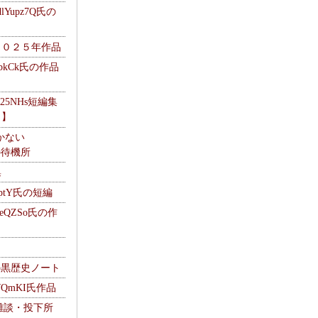
Yupz7Q氏の
２０２５年作品
UbkCk氏の作品
325NHs短編集
ロ】
かない
Mの待機所
集
HptY氏の短編
heQZSo氏の作
cの黒歴史ノート
WQmKI氏作品
wの雑談・投下所