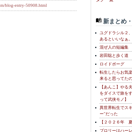
com/blog-entry-50908.html
新まとめ・
ユグドラシル２
あるといいなぁ
混ぜ人の短編集
岩田聡と歩く道
ロイドボーグ
転生したらお気
来ると思ってた
【あんこ】やる
をダイスで旅を
って武侠モノ】
異世界転生でスキ
ー"だった
【２０２６年 
ブロリーはハー