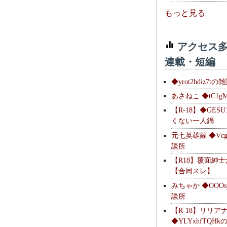
もっと見る
アクセス多
連載・短編
◆yrot2hdiz7tの
あさねこ ◆tC1g
【R-18】◆GESU
くない一人鍋
元七英雄嫁 ◆Vcg
談所
【R18】覆面紳
【合同スレ】
みちゃか ◆OOOs
談所
【R-18】リリア
◆YLYxhfTQH