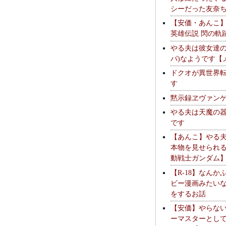
シーだった友奈
【安価・あんこ
英雄伝説 閃の軌
やる夫は彼女達の
パ)なようです【
ドクオが異世界
す
黙示録ヱヴァン
やる夫は天魔の
です
【あんこ】やる
本物を見せられ
動戦士ガンダム
【R-18】なんか
ビー漫画みたい
をするお話
【安価】やらな
ーマスターとし