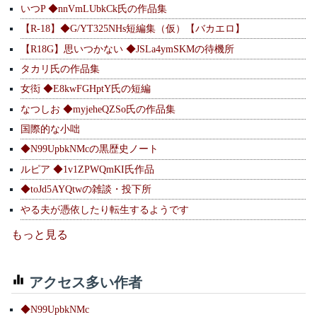
いつP ◆nnVmLUbkCk氏の作品集
【R-18】◆G/YT325NHs短編集（仮）【バカエロ】
【R18G】思いつかない ◆JSLa4ymSKMの待機所
タカリ氏の作品集
女衒 ◆E8kwFGHptY氏の短編
なつしお ◆myjeheQZSo氏の作品集
国際的な小咄
◆N99UpbkNMcの黒歴史ノート
ルピア ◆1v1ZPWQmKI氏作品
◆toJd5AYQtwの雑談・投下所
やる夫が憑依したり転生するようです
もっと見る
アクセス多い作者
◆N99UpbkNMc