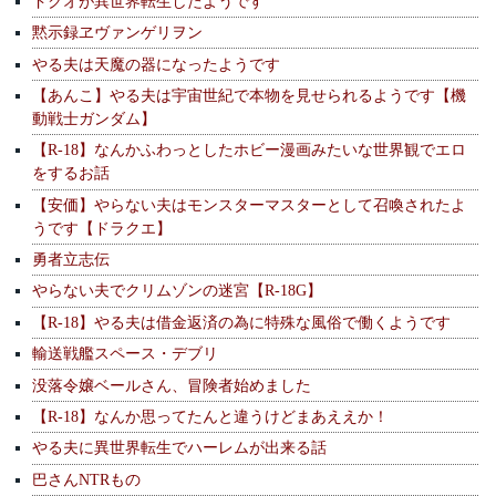
ドクオが異世界転生したようです
黙示録ヱヴァンゲリヲン
やる夫は天魔の器になったようです
【あんこ】やる夫は宇宙世紀で本物を見せられるようです【機
動戦士ガンダム】
【R-18】なんかふわっとしたホビー漫画みたいな世界観でエロ
をするお話
【安価】やらない夫はモンスターマスターとして召喚されたよ
うです【ドラクエ】
勇者立志伝
やらない夫でクリムゾンの迷宮【R-18G】
【R-18】やる夫は借金返済の為に特殊な風俗で働くようです
輸送戦艦スペース・デブリ
没落令嬢ベールさん、冒険者始めました
【R-18】なんか思ってたんと違うけどまあええか！
やる夫に異世界転生でハーレムが出来る話
巴さんNTRもの