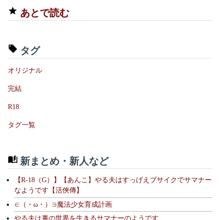
あとで読む
タグ
オリジナル
完結
R18
タグ一覧
新まとめ・新人など
【R-18（G）】【あんこ】やる夫はすっげえブサイクでサマナー
なようです【活俠傳】
∈（・ω・）∋魔法少女育成計画
やる夫は裏の世界を生きるサマナーのようです