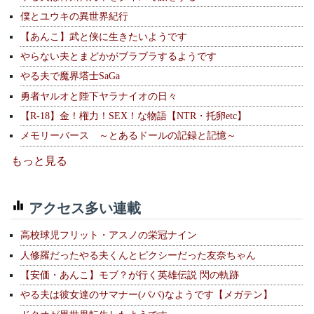
僕とユウキの異世界紀行
【あんこ】武と侠に生きたいようです
やらない夫とまどかがブラブラするようです
やる夫で魔界塔士SaGa
勇者ヤルオと陛下ヤラナイオの日々
【R-18】金！権力！SEX！な物語【NTR・托卵etc】
メモリーバース ～とあるドールの記録と記憶～
もっと見る
アクセス多い連載
高校球児フリット・アスノの栄冠ナイン
人修羅だったやる夫くんとピクシーだった友奈ちゃん
【安価・あんこ】モブ？が行く英雄伝説 閃の軌跡
やる夫は彼女達のサマナー(パパ)なようです【メガテン】