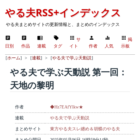
やる夫RSS+インデックス
やる夫まとめサイトの更新情報と、まとめのインデックス
サ
掲
日別
作品
連載
タグ
イト
作者
人気
示板
[
ホーム
]
>
[
連載
]
>
[
やる夫で学ぶ天動説
]
やる夫で学ぶ天動説 第一回：
天地の黎明
作者
◆Hz7EAfYlkw★
連載
やる夫で学ぶ天動説
まとめサイト
東方やる夫スレ纏め＆胡蝶のやる夫
まとめ公開日
2025年05月06日 16時58分14秒