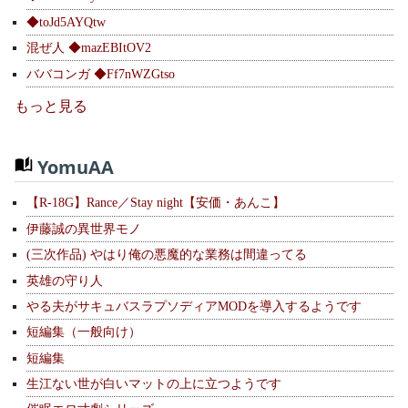
◆toJd5AYQtw
混ぜ人 ◆mazEBItOV2
ババコンガ ◆Ff7nWZGtso
もっと見る
YomuAA
【R-18G】Rance／Stay night【安価・あんこ】
伊藤誠の異世界モノ
(三次作品) やはり俺の悪魔的な業務は間違ってる
英雄の守り人
やる夫がサキュバスラプソディアMODを導入するようです
短編集（一般向け）
短編集
生江ない世が白いマットの上に立つようです