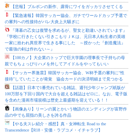
【悲報】ブルボンの新作、露骨にワイをガッカリさせてくる
【緊急速報】韓国サッカー協会、ガチでワールドカップ予選で
の審判への性接待がバレ大炎上大騒ぎに
『薄暮の乙女は復讐を求めるが、聖女と勘違いされています』
『学校に行きたくない引きこもりＪＫは、元日本人転生者の英雄
一家に拾われ異世界で生きる事にした ～授かった『創造魔法』
で最強の剣は作れない～』
【100カノ】大企業のトップで巨大学園の理事長で子持ちの母
親でもちょっぴりハメを外してアイドルをやってもいい
【サッカー界激震】韓国サッカー協会、W杯予選の審判に“性
接待”していたことが発覚 協会カードの決済明細まで見つかる
【話題】日本で1番売れている雑誌、週刊少年ジャンプ紙版が
100万部を下回り国内で大台を超える雑誌はゼロに。なお、電子版
を含めた漫画市場規模は歴史上最盛期を迎えている！！
【画像あり】リーンの翼とかいう物語のエンディングが富野作
品の中でも屈指の美しさを誇る作品
【やる夫スレ紹介・感想】真・女神転生 Road to the
Transcendence【R18・安価・ラブコメ・イチャラブ】