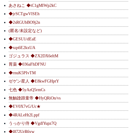
あさねこ ◆tC1gMIWp2kC
◆jrSCTgwVlSEh
◆2sRGUbBO9j2n
(匿名/未設定など)
◆GESU1/dEaE
◆xqs6E2kxUA
ゴジュラス ◆ZX2DX6eltM
胃薬 ◆036aFhDFNU
◆rnuK5PIvTM
ゼゲン星人 ◆E8kwFGHptY
七色 ◆5yAzQ5rmCs
無触蹌踉童帝 ◆HyQRiOn/vs
◆EV0X7vG/Uc★
◆4RALeHt2Lppf
うっかり侍 ◆VgdlYupz7Q
◆l872UrR6yw