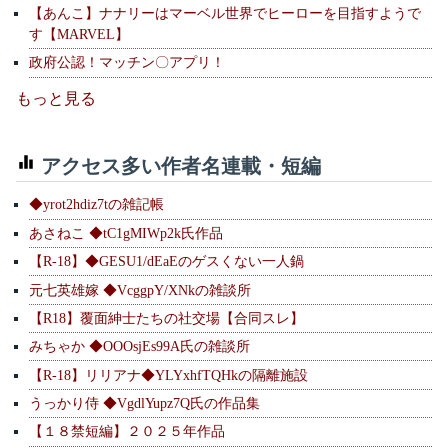
【あんこ】ナナリーはマーベル世界でヒーローを目指すようで
す【MARVEL】
政府公認！マッチン〇アプリ！
もっと見る
アクセス多い作者名連載・短編
◆yrot2hdiz7tの雑記帳
あさねこ ◆tC1gMIWp2k氏作品
【R-18】◆GESU1/dEaEのゲスくない一人鍋
元七英雄嫁 ◆VcggpY/XNkの雑談所
【R18】覆面紳士たちの社交場【合同スレ】
みちゃか ◆OOOsjEs99A氏の雑談所
【R-18】リリアナ◆YLYxhfTQHkの隔離施設
うっかり侍 ◆VgdlYupz7Q氏の作品集
【１８禁短編】２０２５年作品