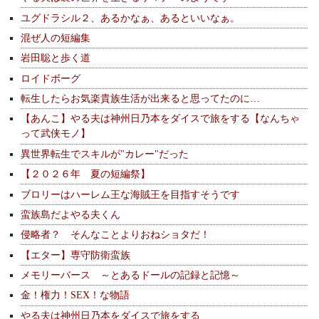
ユグドラシル２、あるかなぁ、あるといいなぁ。
混ぜ人の短編集
岩田聡と歩く道
ロイドボーグ
転生したらお気楽貴族生活が出来ると思ってたのに…
【あんこ】やる夫は神州日乃本をダイスで旅をする【なんちゃ
って武侠モノ】
異世界転生でスキルが"カレー"だった
【２０２６年 夏の短編祭】
ブロリーはハーレム王な海賊王を目指すそうです
蛮族島だよやる夫くん
侵略者？ そんなことよりおねショタだ！
【エター】専守防衛蛮族
メモリーバース ～とあるドールの記録と記憶～
金！権力！SEX！な物語
やる夫は神州日乃本をダイスで旅をする