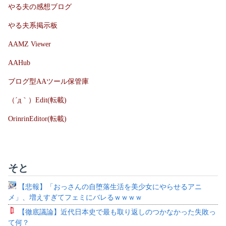
やる夫の感想ブログ
やる夫系掲示板
AAMZ Viewer
AAHub
ブログ型AAツール保管庫
（´д｀）Edit(転載)
OrinrinEditor(転載)
そと
【悲報】「おっさんの自堕落生活を美少女にやらせるアニ
メ」、増えすぎてフェミにバレるｗｗｗｗ
【徹底議論】近代日本史で最も取り返しのつかなかった失敗っ
て何？