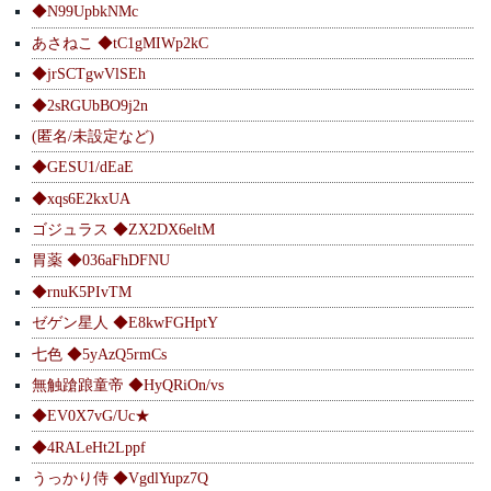
◆N99UpbkNMc
あさねこ ◆tC1gMIWp2kC
◆jrSCTgwVlSEh
◆2sRGUbBO9j2n
(匿名/未設定など)
◆GESU1/dEaE
◆xqs6E2kxUA
ゴジュラス ◆ZX2DX6eltM
胃薬 ◆036aFhDFNU
◆rnuK5PIvTM
ゼゲン星人 ◆E8kwFGHptY
七色 ◆5yAzQ5rmCs
無触蹌踉童帝 ◆HyQRiOn/vs
◆EV0X7vG/Uc★
◆4RALeHt2Lppf
うっかり侍 ◆VgdlYupz7Q