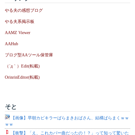
やる夫の感想ブログ
やる夫系掲示板
AAMZ Viewer
AAHub
ブログ型AAツール保管庫
（´д｀）Edit(転載)
OrinrinEditor(転載)
そと
【画像】早朝カビキラーばらまきおばさん、結構ばらまくｗｗ
ｗｗ
【衝撃】「え、これカバー曲だったの！？」って知って驚いた