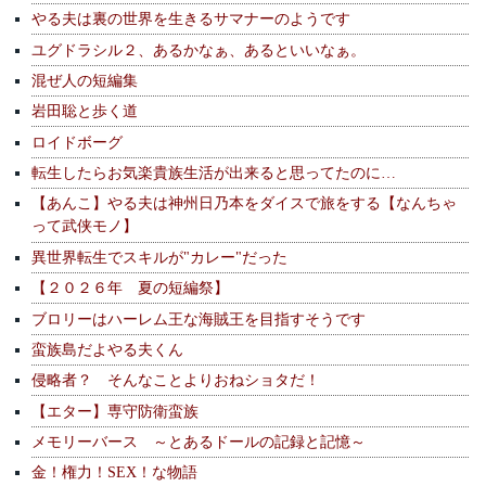
やる夫は裏の世界を生きるサマナーのようです
ユグドラシル２、あるかなぁ、あるといいなぁ。
混ぜ人の短編集
岩田聡と歩く道
ロイドボーグ
転生したらお気楽貴族生活が出来ると思ってたのに…
【あんこ】やる夫は神州日乃本をダイスで旅をする【なんちゃ
って武侠モノ】
異世界転生でスキルが"カレー"だった
【２０２６年 夏の短編祭】
ブロリーはハーレム王な海賊王を目指すそうです
蛮族島だよやる夫くん
侵略者？ そんなことよりおねショタだ！
【エター】専守防衛蛮族
メモリーバース ～とあるドールの記録と記憶～
金！権力！SEX！な物語