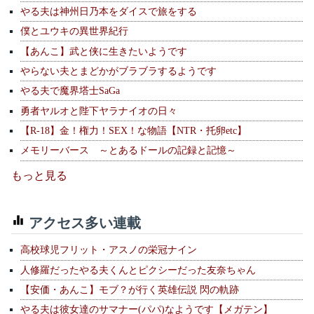
やる夫は神州日乃本をダイスで旅をする
僕とユウキの異世界紀行
【あんこ】武と侠に生きたいようです
やらない夫とまどかがブラブラするようです
やる夫で魔界塔士SaGa
勇者ヤルオと陛下ヤラナイオの日々
【R-18】金！権力！SEX！な物語【NTR・托卵etc】
メモリーバース ～とあるドールの記録と記憶～
もっと見る
アクセス多い連載
高校球児フリット・アスノの栄冠ナイン
人修羅だったやる夫くんとピクシーだった友奈ちゃん
【安価・あんこ】モブ？が行く英雄伝説 閃の軌跡
やる夫は彼女達のサマナー(パパ)なようです【メガテン】