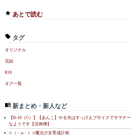
あとで読む
タグ
オリジナル
完結
R18
タグ一覧
新まとめ・新人など
【R-18（G）】【あんこ】やる夫はすっげえブサイクでサマナー
なようです【活俠傳】
∈（・ω・）∋魔法少女育成計画