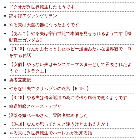
ドクオが異世界転生したようです
黙示録ヱヴァンゲリヲン
やる夫は天魔の器になったようです
【あんこ】やる夫は宇宙世紀で本物を見せられるようです【機
動戦士ガンダム】
【R-18】なんかふわっとしたホビー漫画みたいな世界観でエロ
をするお話
【安価】やらない夫はモンスターマスターとして召喚されたよ
うです【ドラクエ】
勇者立志伝
やらない夫でクリムゾンの迷宮【R-18G】
【R-18】やる夫は借金返済の為に特殊な風俗で働くようです
輸送戦艦スペース・デブリ
没落令嬢ベールさん、冒険者始めました
【R-18】なんか思ってたんと違うけどまあええか！
やる夫に異世界転生でハーレムが出来る話