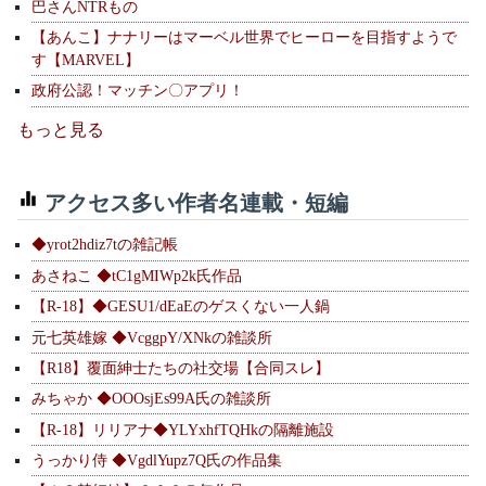
巴さんNTRもの
【あんこ】ナナリーはマーベル世界でヒーローを目指すようで
す【MARVEL】
政府公認！マッチン〇アプリ！
もっと見る
アクセス多い作者名連載・短編
◆yrot2hdiz7tの雑記帳
あさねこ ◆tC1gMIWp2k氏作品
【R-18】◆GESU1/dEaEのゲスくない一人鍋
元七英雄嫁 ◆VcggpY/XNkの雑談所
【R18】覆面紳士たちの社交場【合同スレ】
みちゃか ◆OOOsjEs99A氏の雑談所
【R-18】リリアナ◆YLYxhfTQHkの隔離施設
うっかり侍 ◆VgdlYupz7Q氏の作品集