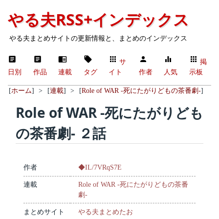
やる夫RSS+インデックス
やる夫まとめサイトの更新情報と、まとめのインデックス
サ
掲
日別
作品
連載
タグ
イト
作者
人気
示板
[
ホーム
]
>
[
連載
]
>
[
Role of WAR -死にたがりどもの茶番劇-
]
Role of WAR -死にたがりども
の茶番劇- ２話
作者
◆IL/7VRqS7E
連載
Role of WAR -死にたがりどもの茶番
劇-
まとめサイト
やる夫まとめたお