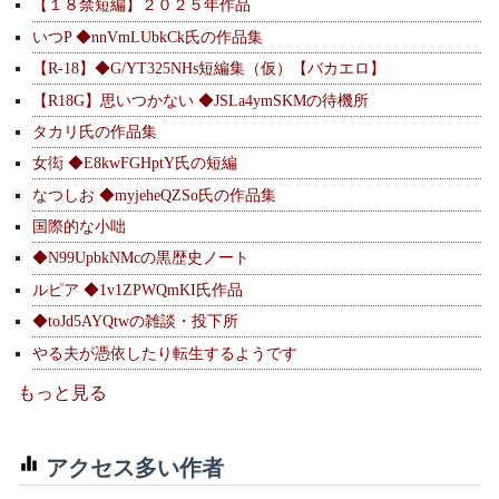
【１８禁短編】２０２５年作品
いつP ◆nnVmLUbkCk氏の作品集
【R-18】◆G/YT325NHs短編集（仮）【バカエロ】
【R18G】思いつかない ◆JSLa4ymSKMの待機所
タカリ氏の作品集
女衒 ◆E8kwFGHptY氏の短編
なつしお ◆myjeheQZSo氏の作品集
国際的な小咄
◆N99UpbkNMcの黒歴史ノート
ルピア ◆1v1ZPWQmKI氏作品
◆toJd5AYQtwの雑談・投下所
やる夫が憑依したり転生するようです
もっと見る
アクセス多い作者