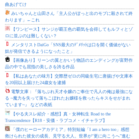
曲あげてけ
みいちゃんと山田さん「主人公がぽっと出のモブに殺されて終
わります」←これ
【ワンピース】サンジが覇王色の覇気を会得してもルフィとゾ
ロに並ぶのは難しくない？
メンタリストDaiGo「SNS最大のﾃﾞﾒﾘｯﾄは口を開く価値がない
奴が発信できるようになったこと」
【画像あり】リーンの翼とかいう物語のエンディングが富野作
品の中でも屈指の美しさを誇る作品
【私はあなたの味方】交際歴ゼロの同級生宅に唐揚げや文庫本
を20回以上届けた24歳女を逮捕
電撃文庫：『落ちぶれ天才令嬢のご奉仕で凡人の俺は最強にな
る ~魔力を失って落ちこぼれたお嬢様を救ったらキスをせがまれ
ています~』 などの表紙
【やる夫スレ紹介・感想】真・女神転生 Road to the
Transcendence【R18・安価・ラブコメ・イチャラブ】
「僕のヒーローアカデミア」特別短編「I am a hero too」感想
救けられた彼女の成長、見守る大人。世界が“更に向こうへ”進む