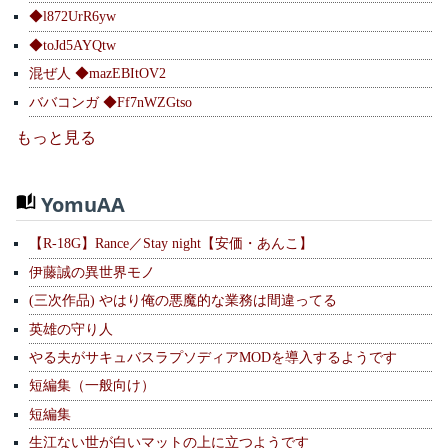
◆l872UrR6yw
◆toJd5AYQtw
混ぜ人 ◆mazEBItOV2
ババコンガ ◆Ff7nWZGtso
もっと見る
YomuAA
【R-18G】Rance／Stay night【安価・あんこ】
伊藤誠の異世界モノ
(三次作品) やはり俺の悪魔的な業務は間違ってる
英雄の守り人
やる夫がサキュバスラプソディアMODを導入するようです
短編集（一般向け）
短編集
生江ない世が白いマットの上に立つようです