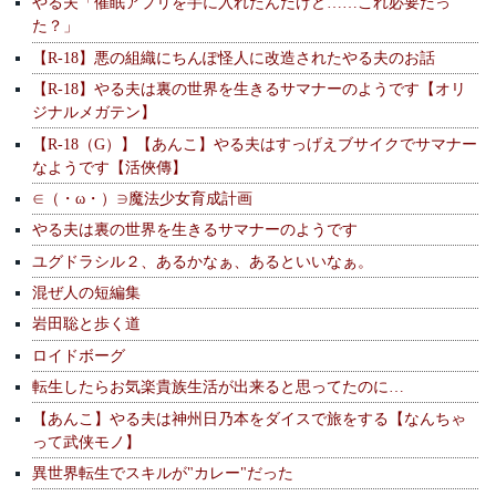
やる夫「催眠アプリを手に入れたんだけど……これ必要だっ
た？」
【R-18】悪の組織にちんぽ怪人に改造されたやる夫のお話
【R-18】やる夫は裏の世界を生きるサマナーのようです【オリ
ジナルメガテン】
【R-18（G）】【あんこ】やる夫はすっげえブサイクでサマナー
なようです【活俠傳】
∈（・ω・）∋魔法少女育成計画
やる夫は裏の世界を生きるサマナーのようです
ユグドラシル２、あるかなぁ、あるといいなぁ。
混ぜ人の短編集
岩田聡と歩く道
ロイドボーグ
転生したらお気楽貴族生活が出来ると思ってたのに…
【あんこ】やる夫は神州日乃本をダイスで旅をする【なんちゃ
って武侠モノ】
異世界転生でスキルが"カレー"だった