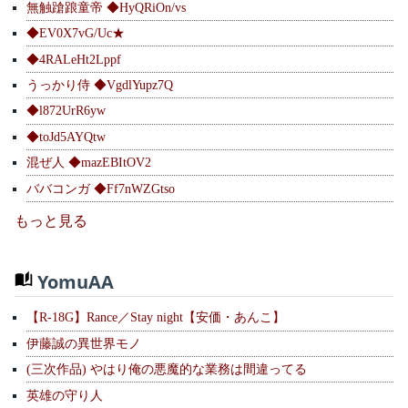
無触蹌踉童帝 ◆HyQRiOn/vs
◆EV0X7vG/Uc★
◆4RALeHt2Lppf
うっかり侍 ◆VgdlYupz7Q
◆l872UrR6yw
◆toJd5AYQtw
混ぜ人 ◆mazEBItOV2
ババコンガ ◆Ff7nWZGtso
もっと見る
YomuAA
【R-18G】Rance／Stay night【安価・あんこ】
伊藤誠の異世界モノ
(三次作品) やはり俺の悪魔的な業務は間違ってる
英雄の守り人