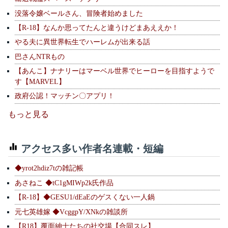
没落令嬢ベールさん、冒険者始めました
【R-18】なんか思ってたんと違うけどまあええか！
やる夫に異世界転生でハーレムが出来る話
巴さんNTRもの
【あんこ】ナナリーはマーベル世界でヒーローを目指すようで
す【MARVEL】
政府公認！マッチン〇アプリ！
もっと見る
アクセス多い作者名連載・短編
◆yrot2hdiz7tの雑記帳
あさねこ ◆tC1gMIWp2k氏作品
【R-18】◆GESU1/dEaEのゲスくない一人鍋
元七英雄嫁 ◆VcggpY/XNkの雑談所
【R18】覆面紳士たちの社交場【合同スレ】