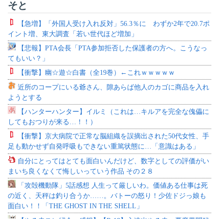
そと
【急増】「外国人受け入れ反対」56.3％に わずか2年で20.7ポ
イント増、東大調査「若い世代ほど増加」
【悲報】PTA会長「PTA参加拒否した保護者の方へ。こうなっ
てもいい？」
【衝撃】幽☆遊☆白書（全19巻）←これｗｗｗｗｗ
近所のコープにいる爺さん、隙あらば他人のカゴに商品を入れ
ようとする
【ハンターハンター】イルミ（これは…キルアを完全な傀儡に
してもおつりが来る…！！）
【衝撃】京大病院で正常な脳組織を誤摘出された50代女性、手
足も動かせず自発呼吸もできない重篤状態に…「意識はある」
自分にとってはとても面白いんだけど、数字としての評価がい
まいち良くなくて悔しいっていう作品 その２８
「攻殻機動隊」5話感想 人生って厳しいわ。価値ある仕事は死
の近く、天秤は釣り合うか……。バトーの怒り！少佐ドジっ娘も
面白い！！「THE GHOST IN THE SHELL」