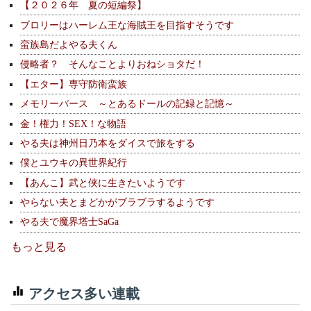
【２０２６年 夏の短編祭】
ブロリーはハーレム王な海賊王を目指すそうです
蛮族島だよやる夫くん
侵略者？ そんなことよりおねショタだ！
【エター】専守防衛蛮族
メモリーバース ～とあるドールの記録と記憶～
金！権力！SEX！な物語
やる夫は神州日乃本をダイスで旅をする
僕とユウキの異世界紀行
【あんこ】武と侠に生きたいようです
やらない夫とまどかがブラブラするようです
やる夫で魔界塔士SaGa
もっと見る
アクセス多い連載