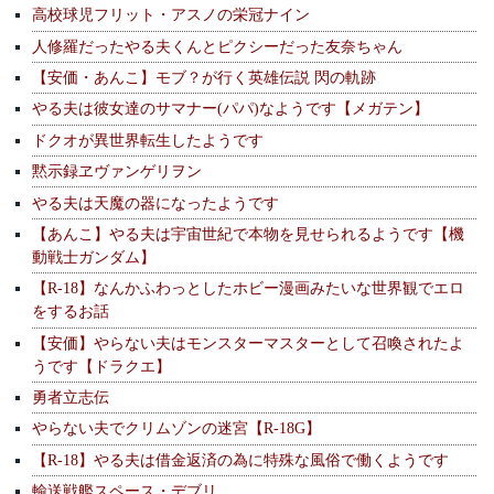
高校球児フリット・アスノの栄冠ナイン
人修羅だったやる夫くんとピクシーだった友奈ちゃん
【安価・あんこ】モブ？が行く英雄伝説 閃の軌跡
やる夫は彼女達のサマナー(パパ)なようです【メガテン】
ドクオが異世界転生したようです
黙示録ヱヴァンゲリヲン
やる夫は天魔の器になったようです
【あんこ】やる夫は宇宙世紀で本物を見せられるようです【機
動戦士ガンダム】
【R-18】なんかふわっとしたホビー漫画みたいな世界観でエロ
をするお話
【安価】やらない夫はモンスターマスターとして召喚されたよ
うです【ドラクエ】
勇者立志伝
やらない夫でクリムゾンの迷宮【R-18G】
【R-18】やる夫は借金返済の為に特殊な風俗で働くようです
輸送戦艦スペース・デブリ