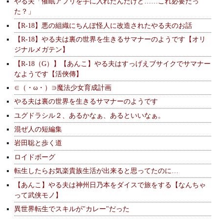
やる夫「催眠アプリを手に入れたんだけど……これ必要だっ
た？」
【R-18】悪の組織にちんぽ怪人に改造されたやる夫のお話
【R-18】やる夫は裏の世界を生きるサマナーのようです【オリ
ジナルメガテン】
【R-18（G）】【あんこ】やる夫はすっげえブサイクでサマナー
なようです【活俠傳】
∈（・ω・）∋魔法少女育成計画
やる夫は裏の世界を生きるサマナーのようです
ユグドラシル２、あるかなぁ、あるといいなぁ。
混ぜ人の短編集
岩田聡と歩く道
ロイドボーグ
転生したらお気楽貴族生活が出来ると思ってたのに…
【あんこ】やる夫は神州日乃本をダイスで旅をする【なんちゃ
って武侠モノ】
異世界転生でスキルが"カレー"だった