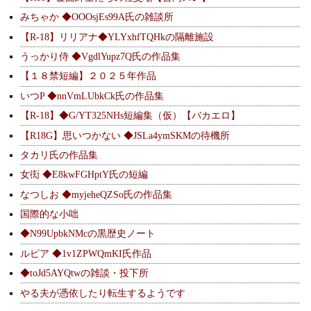
みちゃか ◆OOOsjEs99A氏の雑談所
【R-18】リリアナ◆YLYxhfTQHkの隔離施設
うっかり侍 ◆VgdlYupz7Q氏の作品集
【１８禁短編】２０２５年作品
いつP ◆nnVmLUbkCk氏の作品集
【R-18】◆G/YT325NHs短編集（仮）【バカエロ】
【R18G】思いつかない ◆JSLa4ymSKMの待機所
タカリ氏の作品集
女衒 ◆E8kwFGHptY氏の短編
なつしお ◆myjeheQZSo氏の作品集
国際的な小咄
◆N99UpbkNMcの黒歴史ノート
ルピア ◆1v1ZPWQmKI氏作品
◆toJd5AYQtwの雑談・投下所
やる夫が憑依したり転生するようです