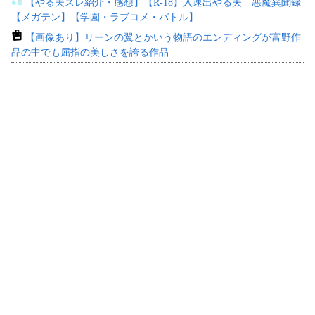
【やる夫スレ紹介・感想】【R-18】入速出やる夫 悪魔異聞録
【メガテン】【学園・ラブコメ・バトル】
【画像あり】リーンの翼とかいう物語のエンディングが富野作
品の中でも屈指の美しさを誇る作品