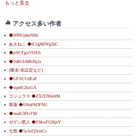
もっと見る
アクセス多い作者
◆N99UpbkNMc
あさねこ ◆tC1gMIWp2kC
◆jrSCTgwVlSEh
◆2sRGUbBO9j2n
(匿名/未設定など)
◆GESU1/dEaE
◆xqs6E2kxUA
ゴジュラス ◆ZX2DX6eltM
胃薬 ◆036aFhDFNU
◆rnuK5PIvTM
ゼゲン星人 ◆E8kwFGHptY
七色 ◆5yAzQ5rmCs