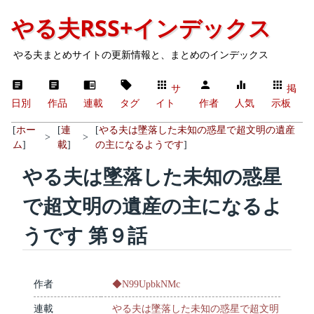
やる夫RSS+インデックス
やる夫まとめサイトの更新情報と、まとめのインデックス
サ
掲
日別
作品
連載
タグ
イト
作者
人気
示板
[
ホー
[
連
[
やる夫は墜落した未知の惑星で超文明の遺産
>
>
ム
]
載
]
の主になるようです
]
やる夫は墜落した未知の惑星
で超文明の遺産の主になるよ
うです 第９話
作者
◆N99UpbkNMc
連載
やる夫は墜落した未知の惑星で超文明