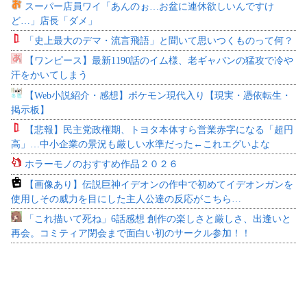
スーパー店員ワイ「あんのぉ…お盆に連休欲しいんですけ
ど…」店長「ダメ」
「史上最大のデマ・流言飛語」と聞いて思いつくものって何？
【ワンピース】最新1190話のイム様、老ギャバンの猛攻で冷や
汗をかいてしまう
【Web小説紹介・感想】ポケモン現代入り【現実・憑依転生・
掲示板】
【悲報】民主党政権期、トヨタ本体すら営業赤字になる「超円
高」…中小企業の景況も厳しい水準だった←これエグいよな
ホラーモノのおすすめ作品２０２６
【画像あり】伝説巨神イデオンの作中で初めてイデオンガンを
使用しその威力を目にした主人公達の反応がこちら…
「これ描いて死ね」6話感想 創作の楽しさと厳しさ、出逢いと
再会。コミティア閉会まで面白い初のサークル参加！！