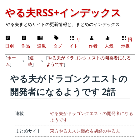
やる夫RSS+インデックス
やる夫まとめサイトの更新情報と、まとめのインデックス
サ
掲
日別
作品
連載
タグ
イト
作者
人気
示板
[
ホー
[
連
[
やる夫がドラゴンクエストの開発者になる
>
>
ム
]
載
]
ようです
]
やる夫がドラゴンクエストの
開発者になるようです 2話
連載
やる夫がドラゴンクエストの開発者になる
ようです
まとめサイト
東方やる夫スレ纏め＆胡蝶のやる夫