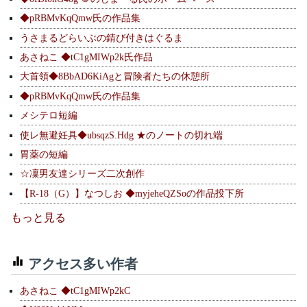
◆pRBMvKqQmw氏の作品集
うさまるどらいぶの錆び付きはぐるま
あさねこ ◆tC1gMIWp2k氏作品
大首領◆8BbAD6KiAgと冒険者たちの休憩所
◆pRBMvKqQmw氏の作品集
メシテロ短編
使レ無避妊具◆ubsqzS.Hdg ★のノートの切れ端
胃薬の短編
☆凜男友達シリーズ二次創作
【R-18（G）】なつしお ◆myjeheQZSoの作品投下所
もっと見る
アクセス多い作者
あさねこ ◆tC1gMIWp2kC