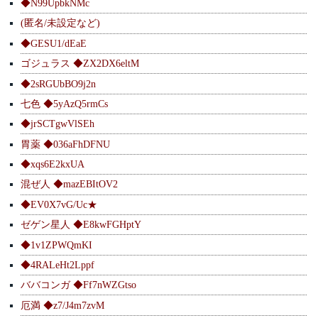
◆N99UpbkNMc
(匿名/未設定など)
◆GESU1/dEaE
ゴジュラス ◆ZX2DX6eltM
◆2sRGUbBO9j2n
七色 ◆5yAzQ5rmCs
◆jrSCTgwVlSEh
胃薬 ◆036aFhDFNU
◆xqs6E2kxUA
混ぜ人 ◆mazEBItOV2
◆EV0X7vG/Uc★
ゼゲン星人 ◆E8kwFGHptY
◆1v1ZPWQmKI
◆4RALeHt2Lppf
ババコンガ ◆Ff7nWZGtso
厄満 ◆z7/J4m7zvM