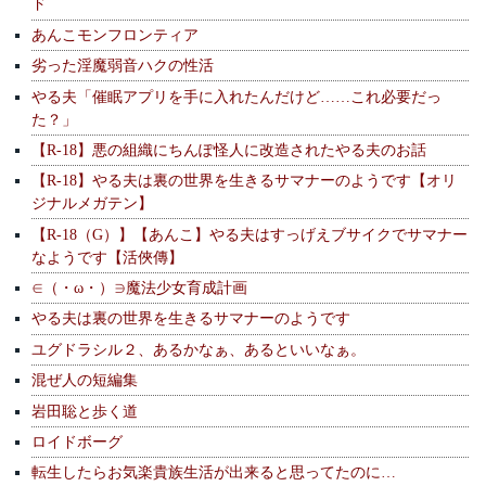
ド
あんこモンフロンティア
劣った淫魔弱音ハクの性活
やる夫「催眠アプリを手に入れたんだけど……これ必要だっ
た？」
【R-18】悪の組織にちんぽ怪人に改造されたやる夫のお話
【R-18】やる夫は裏の世界を生きるサマナーのようです【オリ
ジナルメガテン】
【R-18（G）】【あんこ】やる夫はすっげえブサイクでサマナー
なようです【活俠傳】
∈（・ω・）∋魔法少女育成計画
やる夫は裏の世界を生きるサマナーのようです
ユグドラシル２、あるかなぁ、あるといいなぁ。
混ぜ人の短編集
岩田聡と歩く道
ロイドボーグ
転生したらお気楽貴族生活が出来ると思ってたのに…