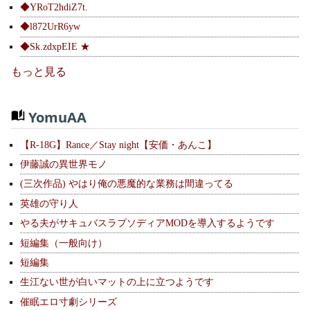
◆YRoT2hdiZ7t.
◆l872UrR6yw
◆Sk.zdxpEIE ★
もっと見る
YomuAA
【R-18G】Rance／Stay night【安価・あんこ】
伊藤誠の異世界モノ
(三次作品) やはり俺の悪魔的な業務は間違ってる
英雄の守り人
やる夫がサキュバスラプソディアMODを導入するようです
短編集（一般向け）
短編集
生江ない世が白いマットの上に立つようです
催眠エロ寸劇シリーズ