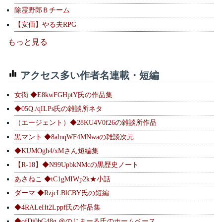
除霊野郎Ｂチーム
【安価】やる夫RPG
もっと見る
アクセス多い作者名連載・短編
女衒 ◆E8kwFGHptY氏の作品集
◆05Q./qILPs氏の雑談所ネタ
（エージェント）◆28KU4V0f26の雑談所作品
黒マント ◆8alnqWF4MNwaの雑談次元
◆KUMOgh4/xMさん短編集
【R-18】◆N99UpbkNMcの黒歴史ノート
あさねこ ◆tC1gMIWp2k★小話
ダーマ ◆RzjcLBlCBY氏の短編
◆4RALeHt2Lppf氏の作品集
◆ofDi0hG48g ＠のじまーる氏のホームベース