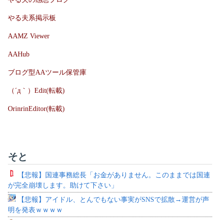
やる夫系掲示板
AAMZ Viewer
AAHub
ブログ型AAツール保管庫
（´д｀）Edit(転載)
OrinrinEditor(転載)
そと
【悲報】国連事務総長「お金がありません。このままでは国連
が完全崩壊します。助けて下さい」
【悲報】アイドル、とんでもない事実がSNSで拡散→運営が声
明を発表ｗｗｗｗ