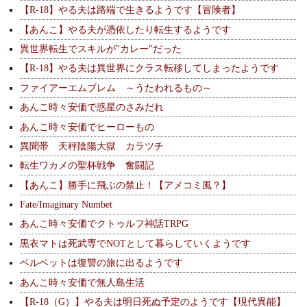
【R-18】やる夫は路端で生きるようです【冒険者】
【あんこ】やる夫が憑依したり転生するようです
異世界転生でスキルが"カレー"だった
【R-18】やる夫は異世界にクラス転移してしまったようです
ファイアーエムブレム ～うたわれるもの～
あんこ時々安価で惑星のさみだれ
あんこ時々安価でヒーローもの
異聞帯 天秤陰陽大獄 カラツチ
転生ワカメの聖杯戦争 奮闘記
【あんこ】勝手に飛ぶの禁止！【アメコミ風？】
Fate/Imaginary Numbet
あんこ時々安価でクトゥルフ神話TRPG
黒衣マトは死武専でNOTとして暮らしていくようです
ベルベットは復讐の旅に出るようです
あんこ時々安価で無人島生活
【R-18（G）】やる夫は明日死ぬ予定のようです【現代異能】