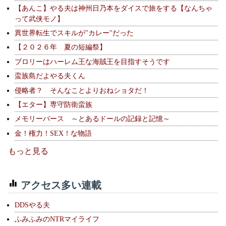
【あんこ】やる夫は神州日乃本をダイスで旅をする【なんちゃ
って武侠モノ】
異世界転生でスキルが"カレー"だった
【２０２６年 夏の短編祭】
ブロリーはハーレム王な海賊王を目指すそうです
蛮族島だよやる夫くん
侵略者？ そんなことよりおねショタだ！
【エター】専守防衛蛮族
メモリーバース ～とあるドールの記録と記憶～
金！権力！SEX！な物語
もっと見る
アクセス多い連載
DDSやる夫
ふみふみのNTRマイライフ