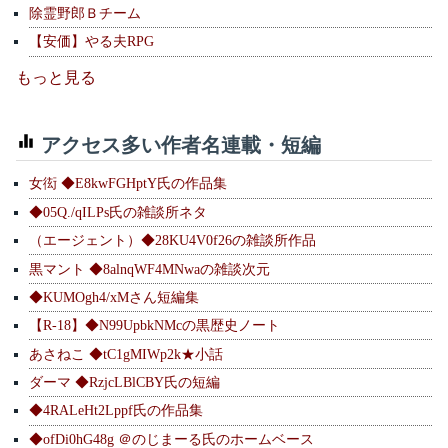
除霊野郎Ｂチーム
【安価】やる夫RPG
もっと見る
アクセス多い作者名連載・短編
女衒 ◆E8kwFGHptY氏の作品集
◆05Q./qILPs氏の雑談所ネタ
（エージェント）◆28KU4V0f26の雑談所作品
黒マント ◆8alnqWF4MNwaの雑談次元
◆KUMOgh4/xMさん短編集
【R-18】◆N99UpbkNMcの黒歴史ノート
あさねこ ◆tC1gMIWp2k★小話
ダーマ ◆RzjcLBlCBY氏の短編
◆4RALeHt2Lppf氏の作品集
◆ofDi0hG48g ＠のじまーる氏のホームベース