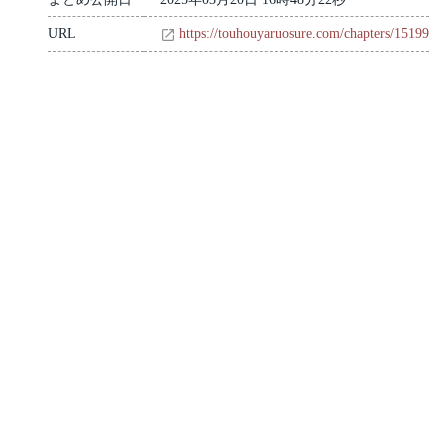
URL
https://touhouyaruosure.com/chapters/15199