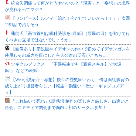
統合失調症って何がどうヤバいの？「現実」と「妄想」の境界
が崩れるってマジ？
【ワンピース】ルフィ「治れ！今だけでいいから！！」←次回
1191話で治りそう
蓮舫氏「高市首相は歯科受診を8月6日（原爆の日）を避けて行
くべきお立場ではないでしょうか」
【画像あり】伝説巨神イデオンの作中で初めてイデオンガンを
使用しその威力を目にした主人公達の反応がこちら…
ツギクルブックス：『不遇転生でも【豪運スキル】で大逆
転!』 などの表紙
【Web小説紹介・感想】後世の歴史家いわく、俺は面従腹背の
成り上がり復讐者らしい【転生・勘違い・歴史・ギャグコメデ
ィ】
「これ描いて死ね」6話感想 創作の楽しさと厳しさ、出逢いと
再会。コミティア閉会まで面白い初のサークル参加！！