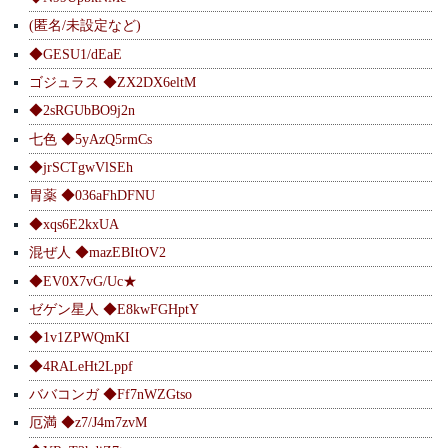
(匿名/未設定など)
◆GESU1/dEaE
ゴジュラス ◆ZX2DX6eltM
◆2sRGUbBO9j2n
七色 ◆5yAzQ5rmCs
◆jrSCTgwVlSEh
胃薬 ◆036aFhDFNU
◆xqs6E2kxUA
混ぜ人 ◆mazEBItOV2
◆EV0X7vG/Uc★
ゼゲン星人 ◆E8kwFGHptY
◆1v1ZPWQmKI
◆4RALeHt2Lppf
ババコンガ ◆Ff7nWZGtso
厄満 ◆z7/J4m7zvM