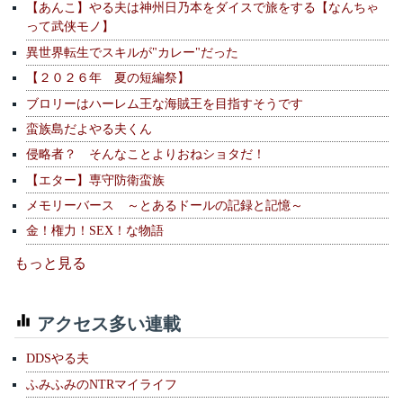
【あんこ】やる夫は神州日乃本をダイスで旅をする【なんちゃ
って武侠モノ】
異世界転生でスキルが"カレー"だった
【２０２６年 夏の短編祭】
ブロリーはハーレム王な海賊王を目指すそうです
蛮族島だよやる夫くん
侵略者？ そんなことよりおねショタだ！
【エター】専守防衛蛮族
メモリーバース ～とあるドールの記録と記憶～
金！権力！SEX！な物語
もっと見る
アクセス多い連載
DDSやる夫
ふみふみのNTRマイライフ