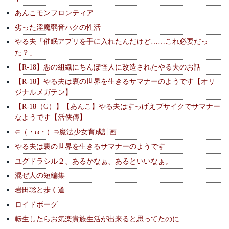
あんこモンフロンティア
劣った淫魔弱音ハクの性活
やる夫「催眠アプリを手に入れたんだけど……これ必要だっ
た？」
【R-18】悪の組織にちんぽ怪人に改造されたやる夫のお話
【R-18】やる夫は裏の世界を生きるサマナーのようです【オリ
ジナルメガテン】
【R-18（G）】【あんこ】やる夫はすっげえブサイクでサマナー
なようです【活俠傳】
∈（・ω・）∋魔法少女育成計画
やる夫は裏の世界を生きるサマナーのようです
ユグドラシル２、あるかなぁ、あるといいなぁ。
混ぜ人の短編集
岩田聡と歩く道
ロイドボーグ
転生したらお気楽貴族生活が出来ると思ってたのに…