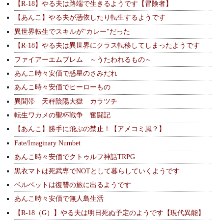
【R-18】やる夫は路端で生きるようです【冒険者】
【あんこ】やる夫が憑依したり転生するようです
異世界転生でスキルが"カレー"だった
【R-18】やる夫は異世界にクラス転移してしまったようです
ファイアーエムブレム ～うたわれるもの～
あんこ時々安価で惑星のさみだれ
あんこ時々安価でヒーローもの
異聞帯 天秤陰陽大獄 カラツチ
転生ワカメの聖杯戦争 奮闘記
【あんこ】勝手に飛ぶの禁止！【アメコミ風？】
Fate/Imaginary Numbet
あんこ時々安価でクトゥルフ神話TRPG
黒衣マトは死武専でNOTとして暮らしていくようです
ベルベットは復讐の旅に出るようです
あんこ時々安価で無人島生活
【R-18（G）】やる夫は明日死ぬ予定のようです【現代異能】