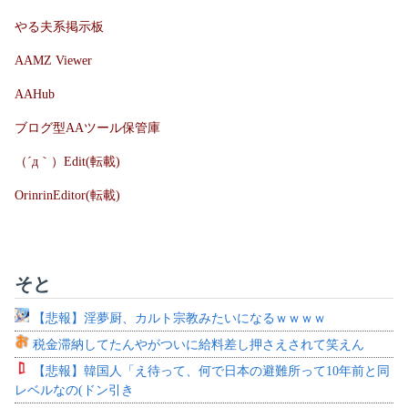
やる夫系掲示板
AAMZ Viewer
AAHub
ブログ型AAツール保管庫
（´д｀）Edit(転載)
OrinrinEditor(転載)
そと
【悲報】淫夢厨、カルト宗教みたいになるｗｗｗｗ
税金滞納してたんやがついに給料差し押さえされて笑えん
【悲報】韓国人「え待って、何で日本の避難所って10年前と同
レベルなの(ドン引き