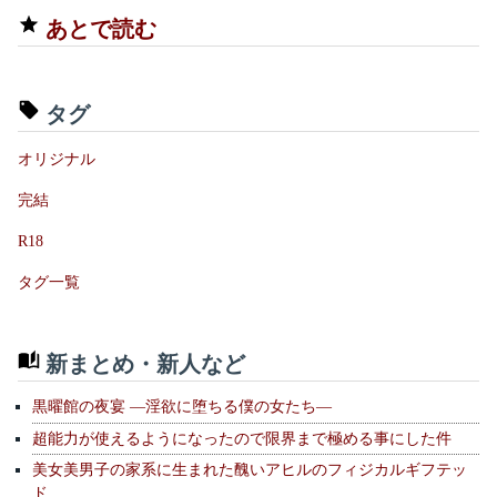
あとで読む
タグ
オリジナル
完結
R18
タグ一覧
新まとめ・新人など
黒曜館の夜宴 —淫欲に堕ちる僕の女たち—
超能力が使えるようになったので限界まで極める事にした件
美女美男子の家系に生まれた醜いアヒルのフィジカルギフテッ
ド