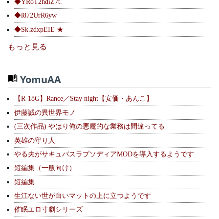
◆YRoT2hdiZ7t.
◆l872UrR6yw
◆Sk.zdxpEIE ★
もっと見る
YomuAA
【R-18G】Rance／Stay night【安価・あんこ】
伊藤誠の異世界モノ
(三次作品) やはり俺の悪魔的な業務は間違ってる
英雄の守り人
やる夫がサキュバスラプソディアMODを導入するようです
短編集（一般向け）
短編集
生江ない世が白いマットの上に立つようです
催眠エロ寸劇シリーズ