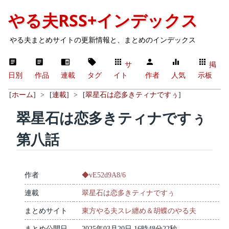
やる夫RSS+インデックス
やる夫まとめサイトの更新情報と、まとめのインデックス
サ
掲
日別
作品
連載
タグ
イト
作者
人気
示板
[
ホーム
]
>
[
連載
]
>
[
翠星石は恋多きティナですぅ
]
翠星石は恋多きティナですぅ
第八話
作者
◆vE52d9A8/6
連載
翠星石は恋多きティナですぅ
まとめサイト
東方やる夫スレ纏め＆胡蝶のやる夫
まとめ公開日
2025年03月20日 16時48分22秒