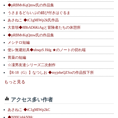
◆pRBMvKqQmw氏の作品集
うさまるどらいぶの錆び付きはぐるま
あさねこ ◆tC1gMIWp2k氏作品
大首領◆8BbAD6KiAgと冒険者たちの休憩所
◆pRBMvKqQmw氏の作品集
メシテロ短編
使レ無避妊具◆ubsqzS.Hdg ★のノートの切れ端
胃薬の短編
☆凜男友達シリーズ二次創作
【R-18（G）】なつしお ◆myjeheQZSoの作品投下所
もっと見る
アクセス多い作者
あさねこ ◆tC1gMIWp2kC
◆N99UpbkNMc