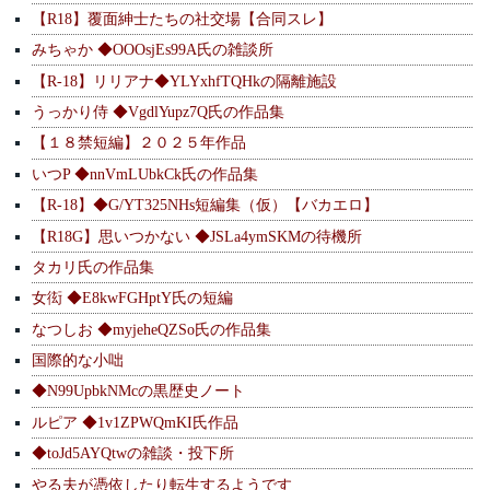
【R18】覆面紳士たちの社交場【合同スレ】
みちゃか ◆OOOsjEs99A氏の雑談所
【R-18】リリアナ◆YLYxhfTQHkの隔離施設
うっかり侍 ◆VgdlYupz7Q氏の作品集
【１８禁短編】２０２５年作品
いつP ◆nnVmLUbkCk氏の作品集
【R-18】◆G/YT325NHs短編集（仮）【バカエロ】
【R18G】思いつかない ◆JSLa4ymSKMの待機所
タカリ氏の作品集
女衒 ◆E8kwFGHptY氏の短編
なつしお ◆myjeheQZSo氏の作品集
国際的な小咄
◆N99UpbkNMcの黒歴史ノート
ルピア ◆1v1ZPWQmKI氏作品
◆toJd5AYQtwの雑談・投下所
やる夫が憑依したり転生するようです