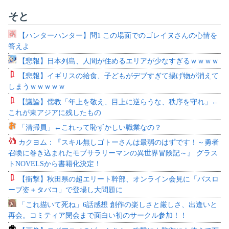
そと
【ハンターハンター】問1 この場面でのゴレイヌさんの心情を
答えよ
【悲報】日本列島、人間が住めるエリアが少なすぎるｗｗｗｗ
【悲報】イギリスの給食、子どもがデブすぎて揚げ物が消えて
しまうｗｗｗｗｗ
【議論】儒教「年上を敬え、目上に逆らうな、秩序を守れ」←
これが東アジアに残したもの
「清掃員」←これって恥ずかしい職業なの？
カクヨム：『スキル無しゴトーさんは最弱のはずです！～勇者
召喚に巻き込まれたモブサラリーマンの異世界冒険記～』 グラス
トNOVELSから書籍化決定！
【衝撃】秋田県の超エリート幹部、オンライン会見に「バスロ
ーブ姿＋タバコ」で登場し大問題に
「これ描いて死ね」6話感想 創作の楽しさと厳しさ、出逢いと
再会。コミティア閉会まで面白い初のサークル参加！！