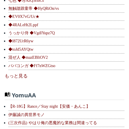
七色 ◆5yAzQ5rmCs
無触蹌踉童帝 ◆HyQRiOn/vs
◆EV0X7vG/Uc★
◆4RALeHt2Lppf
うっかり侍 ◆VgdlYupz7Q
◆l872UrR6yw
◆toJd5AYQtw
混ぜ人 ◆mazEBItOV2
ババコンガ ◆Ff7nWZGtso
もっと見る
YomuAA
【R-18G】Rance／Stay night【安価・あんこ】
伊藤誠の異世界モノ
(三次作品) やはり俺の悪魔的な業務は間違ってる