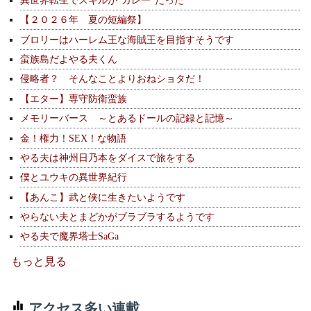
【２０２６年 夏の短編祭】
ブロリーはハーレム王な海賊王を目指すそうです
蛮族島だよやる夫くん
侵略者？ そんなことよりおねショタだ！
【エター】専守防衛蛮族
メモリーバース ～とあるドールの記録と記憶～
金！権力！SEX！な物語
やる夫は神州日乃本をダイスで旅をする
僕とユウキの異世界紀行
【あんこ】武と侠に生きたいようです
やらない夫とまどかがブラブラするようです
やる夫で魔界塔士SaGa
もっと見る
アクセス多い連載