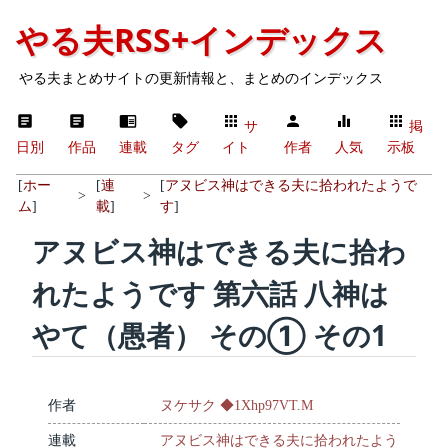
やる夫RSS+インデックス
やる夫まとめサイトの更新情報と、まとめのインデックス
サ
掲
日別
作品
連載
タグ
イト
作者
人気
示板
[
ホー
[
連
[
アヌビス神はできる夫に拾われたようで
>
>
ム
]
載
]
す
]
アヌビス神はできる夫に拾わ
れたようです 第六話 八神は
やて（愚者） その① その1
作者
ヌケサク ◆1Xhp97VT.M
連載
アヌビス神はできる夫に拾われたよう