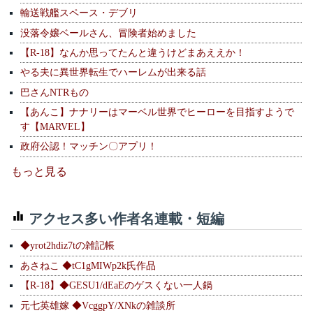
輸送戦艦スペース・デブリ
没落令嬢ベールさん、冒険者始めました
【R-18】なんか思ってたんと違うけどまあええか！
やる夫に異世界転生でハーレムが出来る話
巴さんNTRもの
【あんこ】ナナリーはマーベル世界でヒーローを目指すようで
す【MARVEL】
政府公認！マッチン〇アプリ！
もっと見る
アクセス多い作者名連載・短編
◆yrot2hdiz7tの雑記帳
あさねこ ◆tC1gMIWp2k氏作品
【R-18】◆GESU1/dEaEのゲスくない一人鍋
元七英雄嫁 ◆VcggpY/XNkの雑談所