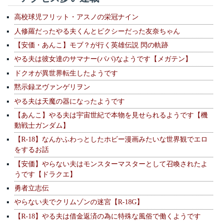
高校球児フリット・アスノの栄冠ナイン
人修羅だったやる夫くんとピクシーだった友奈ちゃん
【安価・あんこ】モブ？が行く英雄伝説 閃の軌跡
やる夫は彼女達のサマナー(パパ)なようです【メガテン】
ドクオが異世界転生したようです
黙示録ヱヴァンゲリヲン
やる夫は天魔の器になったようです
【あんこ】やる夫は宇宙世紀で本物を見せられるようです【機
動戦士ガンダム】
【R-18】なんかふわっとしたホビー漫画みたいな世界観でエロ
をするお話
【安価】やらない夫はモンスターマスターとして召喚されたよ
うです【ドラクエ】
勇者立志伝
やらない夫でクリムゾンの迷宮【R-18G】
【R-18】やる夫は借金返済の為に特殊な風俗で働くようです