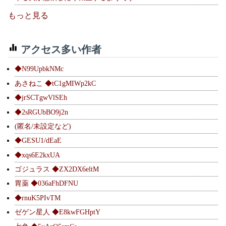
もっと見る
アクセス多い作者
◆N99UpbkNMc
あさねこ ◆tC1gMIWp2kC
◆jrSCTgwVlSEh
◆2sRGUbBO9j2n
(匿名/未設定など)
◆GESU1/dEaE
◆xqs6E2kxUA
ゴジュラス ◆ZX2DX6eltM
胃薬 ◆036aFhDFNU
◆rnuK5PIvTM
ゼゲン星人 ◆E8kwFGHptY