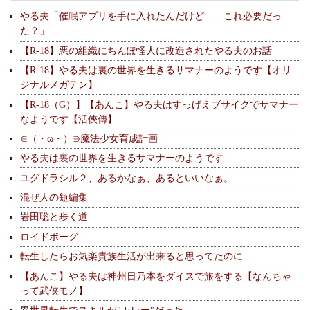
やる夫「催眠アプリを手に入れたんだけど……これ必要だっ
た？」
【R-18】悪の組織にちんぽ怪人に改造されたやる夫のお話
【R-18】やる夫は裏の世界を生きるサマナーのようです【オリ
ジナルメガテン】
【R-18（G）】【あんこ】やる夫はすっげえブサイクでサマナー
なようです【活俠傳】
∈（・ω・）∋魔法少女育成計画
やる夫は裏の世界を生きるサマナーのようです
ユグドラシル２、あるかなぁ、あるといいなぁ。
混ぜ人の短編集
岩田聡と歩く道
ロイドボーグ
転生したらお気楽貴族生活が出来ると思ってたのに…
【あんこ】やる夫は神州日乃本をダイスで旅をする【なんちゃ
って武侠モノ】
異世界転生でスキルが"カレー"だった