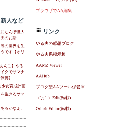
ブラウザでAA編集
新人など
リンク
織にちんぽ怪人
る夫のお話
やる夫の感想ブログ
は裏の世界を生
ようです【オリ
やる夫系掲示板
】
AAMZ Viewer
【あんこ】やる
サイクでサマナ
AAHub
活俠傳】
法少女育成計画
ブログ型AAツール保管庫
界を生きるサマ
（´д｀）Edit(転載)
、あるかなぁ、
OrinrinEditor(転載)
。