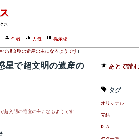
クス
クス
作者
人気
掲示板
星で超文明の遺産の主になるようです
]
惑星で超文明の遺産の
あとで読
タグ
オリジナル
で超文明の遺産の主になるようです
完結
R18
秒
タグ一覧