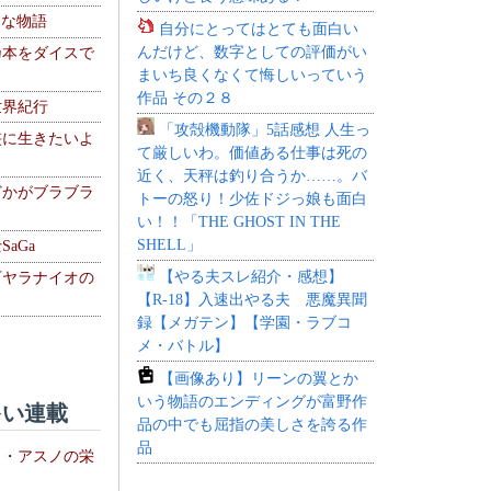
！な物語
自分にとってはとても面白い
んだけど、数字としての評価がい
乃本をダイスで
まいち良くなくて悔しいっていう
作品 その２８
世界紀行
「攻殻機動隊」5話感想 人生っ
侠に生きたいよ
て厳しいわ。価値ある仕事は死の
近く、天秤は釣り合うか……。バ
どかがブラブラ
トーの怒り！少佐ドジっ娘も面白
い！！「THE GHOST IN THE
SHELL」
aGa
【やる夫スレ紹介・感想】
下ヤラナイオの
【R-18】入速出やる夫 悪魔異聞
録【メガテン】【学園・ラブコ
メ・バトル】
【画像あり】リーンの翼とか
いう物語のエンディングが富野作
い連載
品の中でも屈指の美しさを誇る作
品
ト・アスノの栄