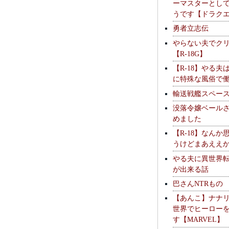
ーマスターとし
うです【ドラク
勇者立志伝
やらない夫でク
【R-18G】
【R-18】やる夫
に特殊な風俗で
輸送戦艦スペー
没落令嬢ベール
めました
【R-18】なんか
うけどまあええ
やる夫に異世界
が出来る話
巴さんNTRもの
【あんこ】ナナ
世界でヒーロー
す【MARVEL】