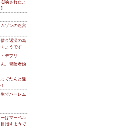
て召喚されたよ
エ】
リムゾンの迷宮
は借金返済の為
働くようです
ス・デブリ
さん、冒険者始
思ってたんと違
か！
転生でハーレム
リーはマーベル
を目指すようで