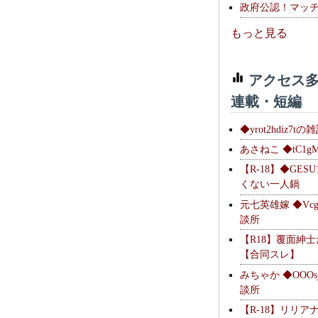
政府公認！マッ
もっと見る
アクセス多
連載・短編
◆yrot2hdiz7tの
あさねこ ◆tC1g
【R-18】◆GESU
くない一人鍋
元七英雄嫁 ◆Vcg
談所
【R18】覆面紳
【合同スレ】
みちゃか ◆OOOs
談所
【R-18】リリア