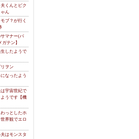
る夫くんとピク
ちゃん
】モブ？が行く
跡
サマナー(パ
メガテン】
転生したようで
ゲリヲン
器になったよう
夫は宇宙世紀で
るようです【機
】
ふわっとしたホ
な世界観でエロ
い夫はモンスタ