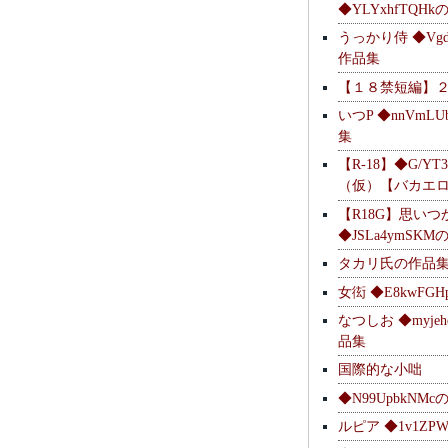
◆YLYxhfTQH
うっかり侍 ◆Vgdl
作品集
【１８禁短編】
いつP ◆nnVmL
集
【R-18】◆G/YT
（仮）【バカエ
【R18G】思いつ
◆JSLa4ymSK
タカリ氏の作品
女衒 ◆E8kwFG
なつしお ◆myje
品集
国際的な小咄
◆N99UpbkNM
ルピア ◆1v1ZP