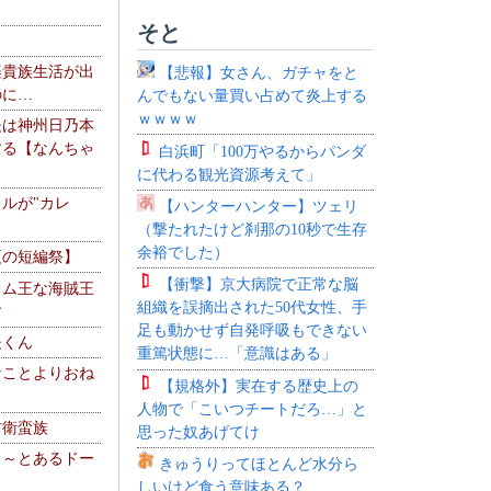
そと
楽貴族生活が出
【悲報】女さん、ガチャをと
のに…
んでもない量買い占めて炎上する
ｗｗｗｗ
夫は神州日乃本
する【なんちゃ
白浜町「100万やるからパンダ
に代わる観光資源考えて」
ルが"カレ
【ハンターハンター】ツェリ
（撃たれたけど刹那の10秒で生存
余裕でした）
夏の短編祭】
【衝撃】京大病院で正常な脳
レム王な海賊王
組織を誤摘出された50代女性、手
す
足も動かせず自発呼吸もできない
夫くん
重篤状態に…「意識はある」
なことよりおね
【規格外】実在する歴史上の
人物で「こいつチートだろ…」と
防衛蛮族
思った奴あげてけ
 ～とあるドー
きゅうりってほとんど水分ら
～
しいけど食う意味ある？