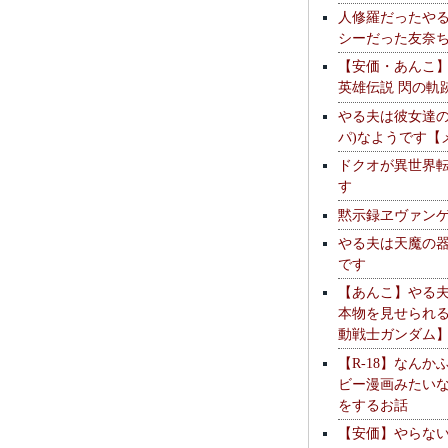
人修羅だったや
シーだった友奈
【安価・あんこ
英雄伝説 閃の軌
やる夫は彼女達の
パ)なようです【
ドクオが異世界
す
黙示録ヱヴァン
やる夫は天魔の
です
【あんこ】やる
本物を見せられ
動戦士ガンダム
【R-18】なんか
ビー漫画みたい
をするお話
【安価】やらな