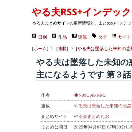
やる夫RSS+インデッ
やる夫まとめサイトの更新情報と、まとめのインデッ
日別
作品
連載
タグ
サイト
[
ホーム
]
>
[
連載
]
>
[
やる夫は墜落した未知の惑
やる夫は墜落した未知の
主になるようです 第３話
作者
◆N99UpbkNMc
連載
やる夫は墜落した未知の惑星
まとめサイト
やる夫まとめたお
まとめ公開日
2025年04月07日 07時30分11