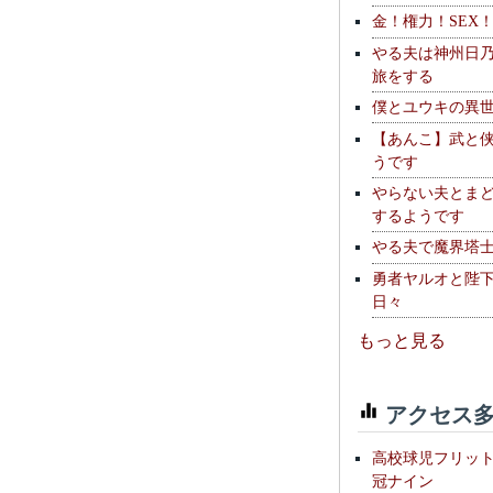
金！権力！SEX
やる夫は神州日
旅をする
僕とユウキの異
【あんこ】武と
うです
やらない夫とま
するようです
やる夫で魔界塔士S
勇者ヤルオと陛
日々
もっと見る
アクセス多
高校球児フリッ
冠ナイン