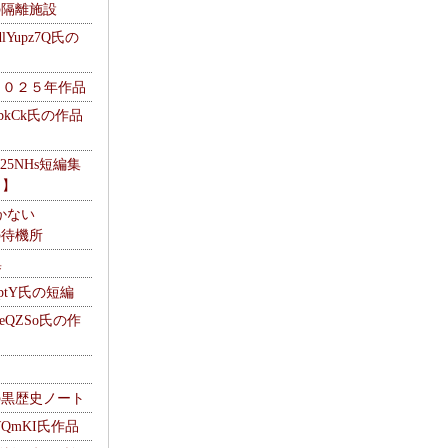
kの隔離施設
Yupz7Q氏の
２０２５年作品
UbkCk氏の作品
325NHs短編集
ロ】
かない
Mの待機所
集
HptY氏の短編
heQZSo氏の作
cの黒歴史ノート
WQmKI氏作品