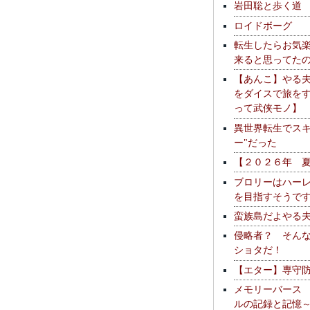
岩田聡と歩く道
ロイドボーグ
転生したらお気
来ると思ってた
【あんこ】やる
をダイスで旅を
って武侠モノ】
異世界転生でスキ
ー"だった
【２０２６年 
ブロリーはハー
を目指すそうで
蛮族島だよやる
侵略者？ そん
ショタだ！
【エター】専守
メモリーバース
ルの記録と記憶