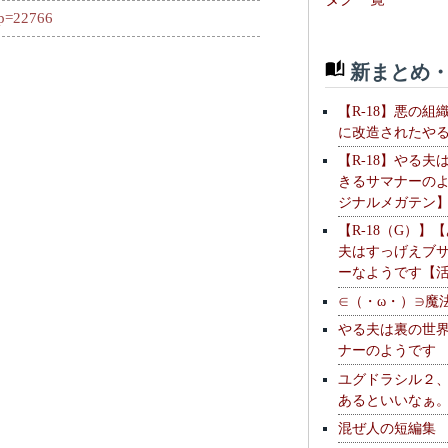
?p=22766
新まとめ・
【R-18】悪の組
に改造されたや
【R-18】やる夫
きるサマナーの
ジナルメガテン
【R-18（G）】
夫はすっげえブ
ーなようです【
∈（・ω・）∋魔
やる夫は裏の世
ナーのようです
ユグドラシル２
あるといいなぁ
混ぜ人の短編集