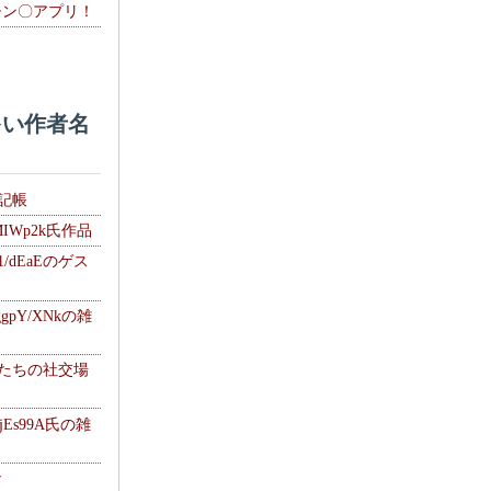
チン〇アプリ！
い作者名
雑記帳
MIWp2k氏作品
1/dEaEのゲス
gpY/XNkの雑
士たちの社交場
jEs99A氏の雑
ナ