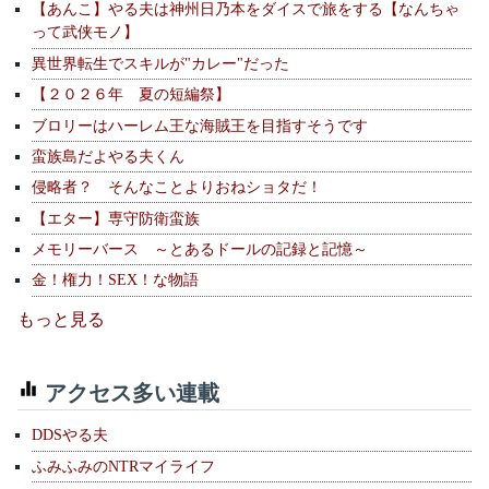
【あんこ】やる夫は神州日乃本をダイスで旅をする【なんちゃ
って武侠モノ】
異世界転生でスキルが"カレー"だった
【２０２６年 夏の短編祭】
ブロリーはハーレム王な海賊王を目指すそうです
蛮族島だよやる夫くん
侵略者？ そんなことよりおねショタだ！
【エター】専守防衛蛮族
メモリーバース ～とあるドールの記録と記憶～
金！権力！SEX！な物語
もっと見る
アクセス多い連載
DDSやる夫
ふみふみのNTRマイライフ