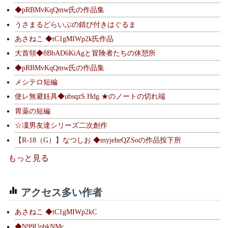
◆pRBMvKqQmw氏の作品集
うさまるどらいぶの錆び付きはぐるま
あさねこ ◆tC1gMIWp2k氏作品
大首領◆8BbAD6KiAgと冒険者たちの休憩所
◆pRBMvKqQmw氏の作品集
メシテロ短編
使レ無避妊具◆ubsqzS.Hdg ★のノートの切れ端
胃薬の短編
☆凜男友達シリーズ二次創作
【R-18（G）】なつしお ◆myjeheQZSoの作品投下所
もっと見る
アクセス多い作者
あさねこ ◆tC1gMIWp2kC
◆N99UpbkNMc