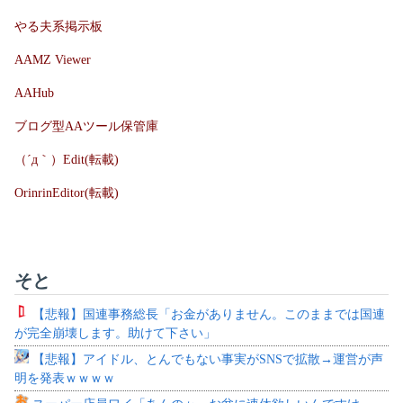
やる夫系掲示板
AAMZ Viewer
AAHub
ブログ型AAツール保管庫
（´д｀）Edit(転載)
OrinrinEditor(転載)
そと
【悲報】国連事務総長「お金がありません。このままでは国連
が完全崩壊します。助けて下さい」
【悲報】アイドル、とんでもない事実がSNSで拡散→運営が声
明を発表ｗｗｗｗ