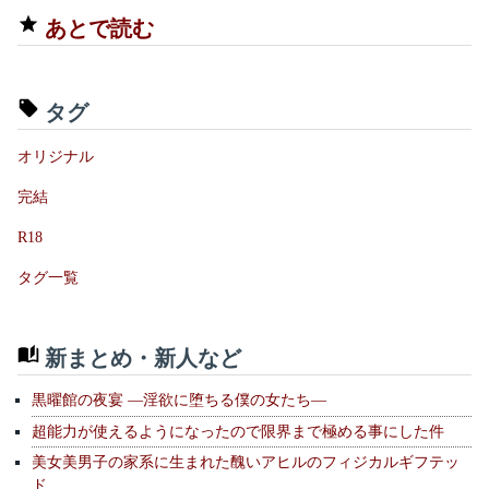
あとで読む
タグ
オリジナル
完結
R18
タグ一覧
新まとめ・新人など
黒曜館の夜宴 —淫欲に堕ちる僕の女たち—
超能力が使えるようになったので限界まで極める事にした件
美女美男子の家系に生まれた醜いアヒルのフィジカルギフテッ
ド