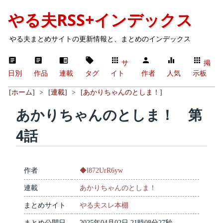
やる夫RSS+インデックス
やる夫まとめサイトの更新情報と、まとめのインデックス
サ
掲
日別
作品
連載
タグ
イト
作者
人気
示板
[
ホーム
]
>
[
連載
]
>
[
あかりちゃんのとしま！
]
あかりちゃんのとしま！ 第
4話
作者
◆l872UrR6yw
連載
あかりちゃんのとしま！
まとめサイト
やる夫スレ本棚
まとめ公開日
2025年04月02日 21時08分27秒