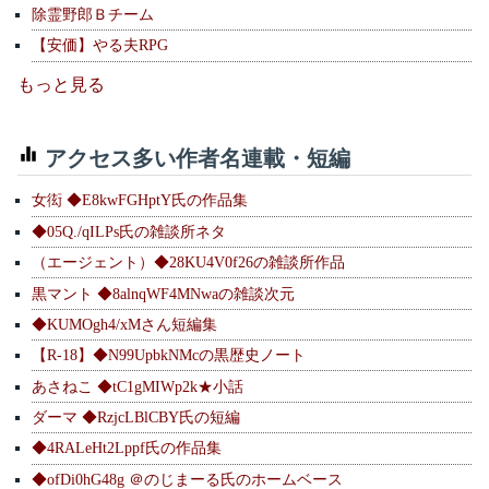
除霊野郎Ｂチーム
【安価】やる夫RPG
もっと見る
アクセス多い作者名連載・短編
女衒 ◆E8kwFGHptY氏の作品集
◆05Q./qILPs氏の雑談所ネタ
（エージェント）◆28KU4V0f26の雑談所作品
黒マント ◆8alnqWF4MNwaの雑談次元
◆KUMOgh4/xMさん短編集
【R-18】◆N99UpbkNMcの黒歴史ノート
あさねこ ◆tC1gMIWp2k★小話
ダーマ ◆RzjcLBlCBY氏の短編
◆4RALeHt2Lppf氏の作品集
◆ofDi0hG48g ＠のじまーる氏のホームベース