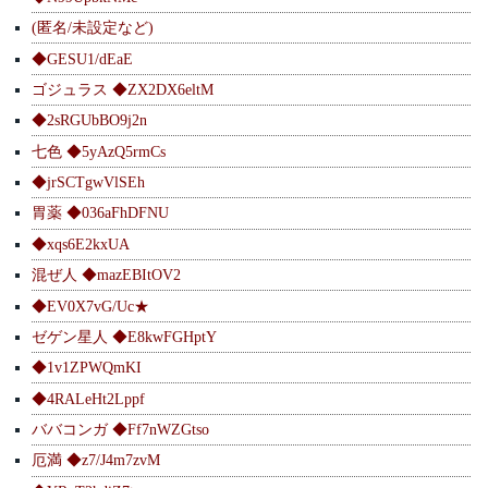
(匿名/未設定など)
◆GESU1/dEaE
ゴジュラス ◆ZX2DX6eltM
◆2sRGUbBO9j2n
七色 ◆5yAzQ5rmCs
◆jrSCTgwVlSEh
胃薬 ◆036aFhDFNU
◆xqs6E2kxUA
混ぜ人 ◆mazEBItOV2
◆EV0X7vG/Uc★
ゼゲン星人 ◆E8kwFGHptY
◆1v1ZPWQmKI
◆4RALeHt2Lppf
ババコンガ ◆Ff7nWZGtso
厄満 ◆z7/J4m7zvM