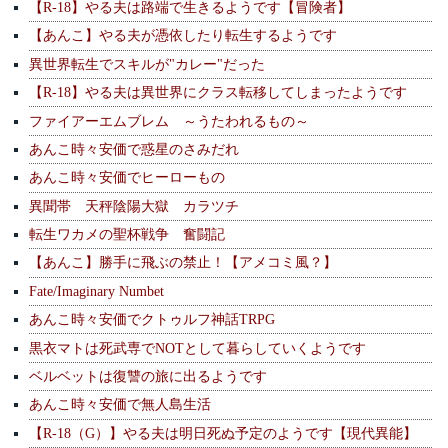
【R-18】やる夫は路端で生きるようです【冒険者】
【あんこ】やる夫が憑依したり転生するようです
異世界転生でスキルが"カレー"だった
【R-18】やる夫は異世界にクラス転移してしまったようです
ファイアーエムブレム ～うたわれるもの～
あんこ時々安価で惑星のさみだれ
あんこ時々安価でヒーローもの
異聞帯 天秤陰陽大獄 カラツチ
転生ワカメの聖杯戦争 奮闘記
【あんこ】勝手に飛ぶの禁止！【アメコミ風？】
Fate/Imaginary Numbet
あんこ時々安価でクトゥルフ神話TRPG
黒衣マトは死武専でNOTとして暮らしていくようです
ベルベットは復讐の旅に出るようです
あんこ時々安価で無人島生活
【R-18（G）】やる夫は明日死ぬ予定のようです【現代異能】