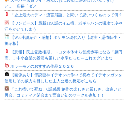
スーパー店員ワイ「あんのぉ…お盆に連休欲しいんですけ
ど…」店長「ダメ」
「史上最大のデマ・流言飛語」と聞いて思いつくものって何？
【ワンピース】最新1190話のイム様、老ギャバンの猛攻で冷や
汗をかいてしまう
【Web小説紹介・感想】ポケモン現代入り【現実・憑依転生・
掲示板】
【悲報】民主党政権期、トヨタ本体すら営業赤字になる「超円
高」…中小企業の景況も厳しい水準だった←これエグいよな
ホラーモノのおすすめ作品２０２６
【画像あり】伝説巨神イデオンの作中で初めてイデオンガンを
使用しその威力を目にした主人公達の反応がこちら…
「これ描いて死ね」6話感想 創作の楽しさと厳しさ、出逢いと
再会。コミティア閉会まで面白い初のサークル参加！！