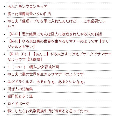
あんこモンフロンティア
劣った淫魔弱音ハクの性活
やる夫「催眠アプリを手に入れたんだけど……これ必要だっ
た？」
【R-18】悪の組織にちんぽ怪人に改造されたやる夫のお話
【R-18】やる夫は裏の世界を生きるサマナーのようです【オリ
ジナルメガテン】
【R-18（G）】【あんこ】やる夫はすっげえブサイクでサマナー
なようです【活俠傳】
∈（・ω・）∋魔法少女育成計画
やる夫は裏の世界を生きるサマナーのようです
ユグドラシル２、あるかなぁ、あるといいなぁ。
混ぜ人の短編集
岩田聡と歩く道
ロイドボーグ
転生したらお気楽貴族生活が出来ると思ってたのに…