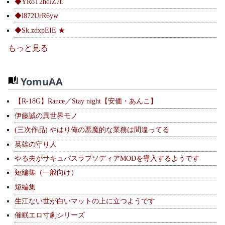
◆YRoT2hdiZ7t.
◆l872UrR6yw
◆Sk.zdxpEIE ★
もっと見る
YomuAA
【R-18G】Rance／Stay night【安価・あんこ】
伊藤誠の異世界モノ
(三次作品) やはり俺の悪魔的な業務は間違ってる
英雄の守り人
やる夫がサキュバスラプソディアMODを導入するようです
短編集（一般向け）
短編集
生江ない世が白いマットの上に立つようです
催眠エロ寸劇シリーズ