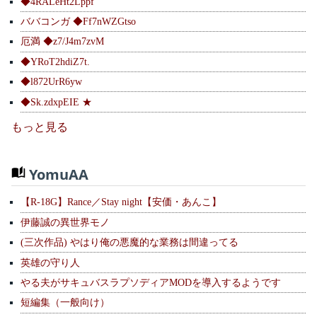
◆4RALeHt2Lppf
ババコンガ ◆Ff7nWZGtso
厄満 ◆z7/J4m7zvM
◆YRoT2hdiZ7t.
◆l872UrR6yw
◆Sk.zdxpEIE ★
もっと見る
YomuAA
【R-18G】Rance／Stay night【安価・あんこ】
伊藤誠の異世界モノ
(三次作品) やはり俺の悪魔的な業務は間違ってる
英雄の守り人
やる夫がサキュバスラプソディアMODを導入するようです
短編集（一般向け）