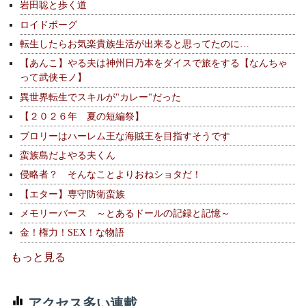
岩田聡と歩く道
ロイドボーグ
転生したらお気楽貴族生活が出来ると思ってたのに…
【あんこ】やる夫は神州日乃本をダイスで旅をする【なんちゃ
って武侠モノ】
異世界転生でスキルが"カレー"だった
【２０２６年 夏の短編祭】
ブロリーはハーレム王な海賊王を目指すそうです
蛮族島だよやる夫くん
侵略者？ そんなことよりおねショタだ！
【エター】専守防衛蛮族
メモリーバース ～とあるドールの記録と記憶～
金！権力！SEX！な物語
もっと見る
アクセス多い連載