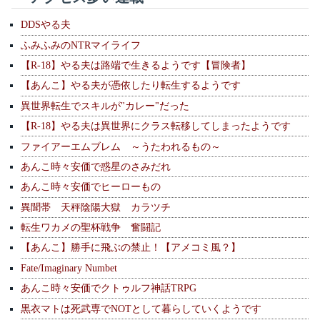
DDSやる夫
ふみふみのNTRマイライフ
【R-18】やる夫は路端で生きるようです【冒険者】
【あんこ】やる夫が憑依したり転生するようです
異世界転生でスキルが"カレー"だった
【R-18】やる夫は異世界にクラス転移してしまったようです
ファイアーエムブレム ～うたわれるもの～
あんこ時々安価で惑星のさみだれ
あんこ時々安価でヒーローもの
異聞帯 天秤陰陽大獄 カラツチ
転生ワカメの聖杯戦争 奮闘記
【あんこ】勝手に飛ぶの禁止！【アメコミ風？】
Fate/Imaginary Numbet
あんこ時々安価でクトゥルフ神話TRPG
黒衣マトは死武専でNOTとして暮らしていくようです