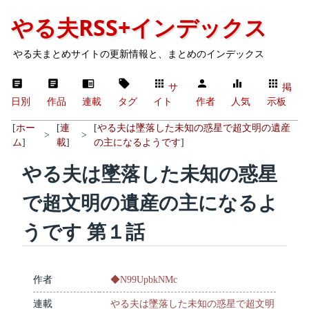
やる夫RSS+インデックス
やる夫まとめサイトの更新情報と、まとめのインデックス
サ
掲
日別
作品
連載
タグ
イト
作者
人気
示板
[
ホー
[
連
[
やる夫は墜落した未知の惑星で超文明の遺産
>
>
ム
]
載
]
の主になるようです
]
やる夫は墜落した未知の惑星
で超文明の遺産の主になるよ
うです 第１話
作者
◆N99UpbkNMc
連載
やる夫は墜落した未知の惑星で超文明