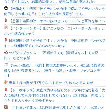
もしてくれない。結果的に傷つく。福祉は自由が奪われる」
【画像あり】伝説巨神イデオンの作中で初めてイデオンガンを
使用しその威力を目にした主人公達の反応がこちら…
【悲報】靖国神社、ヤバい奴のせいでコスプレと軍装を禁止へ
【ハンターハンター】旧アニメ版の「エレベーターガール」と
かいう謎の強キャラ
日本韓国台湾「少子化です」←わかる 中国北朝鮮「少子化で
す」←強権国家でも止められないのかよ
ツギクルブックス：『不遇転生でも【豪運スキル】で大逆
転!』 などの表紙
【Web小説紹介・感想】後世の歴史家いわく、俺は面従腹背の
成り上がり復讐者らしい【転生・勘違い・歴史・ギャグコメデ
ィ】
専業主婦の妻が月3万ぐらいするサプリ飲んどるんやが
【トー横キッズ】家庭環境や毒親とのトラブルに悩む若者「大
人に相談しても具体的に何もしてくれない」EXIT兼近「搾取しよ
うとする大人をどう除外するか」
「これ描いて死ね」6話感想 創作の楽しさと厳しさ、出逢いと