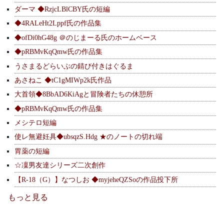
ダーマ ◆RzjcLBlCBY氏の短編
◆4RALeHt2Lppf氏の作品集
◆ofDi0hG48g ＠のじまーる氏のホームベース
◆pRBMvKqQmw氏の作品集
うさまるどらいぶの錆び付きはぐるま
あさねこ ◆tC1gMIWp2k氏作品
大首領◆8BbAD6KiAgと冒険者たちの休憩所
◆pRBMvKqQmw氏の作品集
メシテロ短編
使レ無避妊具◆ubsqzS.Hdg ★のノートの切れ端
胃薬の短編
☆凜男友達シリーズ二次創作
【R-18（G）】なつしお ◆myjeheQZSoの作品投下所
もっと見る