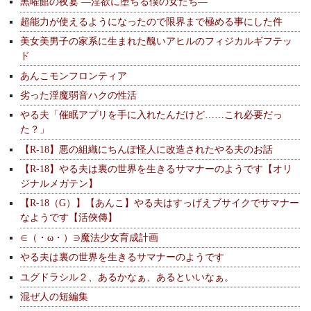
黒曜館の夜宴 —淫欲に堕ちる僕の女たち—
超能力が使えるようになったので限界まで極める事にした件
美女美男子の家系に生まれた醜いアヒルのフィジカルギフテッ
ド
あんこモンフロンティア
劣った淫魔弱音ハクの性活
やる夫「催眠アプリを手に入れたんだけど……これ必要だっ
た？」
【R-18】悪の組織にちんぽ怪人に改造されたやる夫のお話
【R-18】やる夫は裏の世界を生きるサマナーのようです【オリ
ジナルメガテン】
【R-18（G）】【あんこ】やる夫はすっげえブサイクでサマナー
なようです【活俠傳】
∈（・ω・）∋魔法少女育成計画
やる夫は裏の世界を生きるサマナーのようです
ユグドラシル２、あるかなぁ、あるといいなぁ。
混ぜ人の短編集