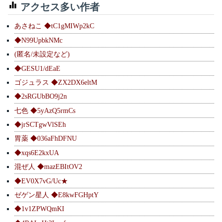
アクセス多い作者
あさねこ ◆tC1gMIWp2kC
◆N99UpbkNMc
(匿名/未設定など)
◆GESU1/dEaE
ゴジュラス ◆ZX2DX6eltM
◆2sRGUbBO9j2n
七色 ◆5yAzQ5rmCs
◆jrSCTgwVlSEh
胃薬 ◆036aFhDFNU
◆xqs6E2kxUA
混ぜ人 ◆mazEBItOV2
◆EV0X7vG/Uc★
ゼゲン星人 ◆E8kwFGHptY
◆1v1ZPWQmKI