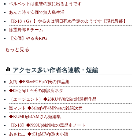
ベルベットは復讐の旅に出るようです
あんこ時々安価で無人島生活
【R-18（G）】やる夫は明日死ぬ予定のようです【現代異能】
除霊野郎Ｂチーム
【安価】やる夫RPG
もっと見る
アクセス多い作者名連載・短編
女衒 ◆E8kwFGHptY氏の作品集
◆05Q./qILPs氏の雑談所ネタ
（エージェント）◆28KU4V0f26の雑談所作品
黒マント ◆8alnqWF4MNwaの雑談次元
◆KUMOgh4/xMさん短編集
【R-18】◆N99UpbkNMcの黒歴史ノート
あさねこ ◆tC1gMIWp2k★小話