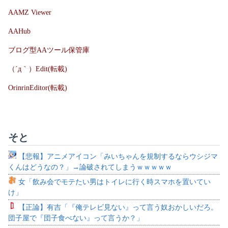
AAMZ Viewer
AAHub
ブログ型AAツール保管庫
（´д｀）Edit(転載)
OrinrinEditor(転載)
そと
【悲報】アニメアイコン「みいちゃんを規制するならウシジマ
くんはどうなの？」→論破されてしまうｗｗｗｗｗ
女「飲み会でモテたい男はトイレに行く時スマホを置いてい
け」
【正論】有吉「『俺テレビ見ない』って言う奴おかしいだろ。
団子屋で『団子食べない』って言うか？」