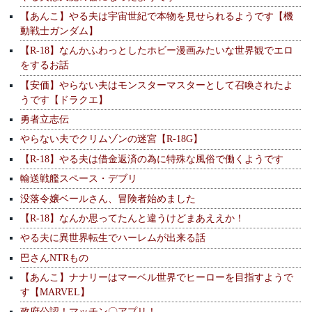
【あんこ】やる夫は宇宙世紀で本物を見せられるようです【機
動戦士ガンダム】
【R-18】なんかふわっとしたホビー漫画みたいな世界観でエロ
をするお話
【安価】やらない夫はモンスターマスターとして召喚されたよ
うです【ドラクエ】
勇者立志伝
やらない夫でクリムゾンの迷宮【R-18G】
【R-18】やる夫は借金返済の為に特殊な風俗で働くようです
輸送戦艦スペース・デブリ
没落令嬢ベールさん、冒険者始めました
【R-18】なんか思ってたんと違うけどまあええか！
やる夫に異世界転生でハーレムが出来る話
巴さんNTRもの
【あんこ】ナナリーはマーベル世界でヒーローを目指すようで
す【MARVEL】
政府公認！マッチン〇アプリ！