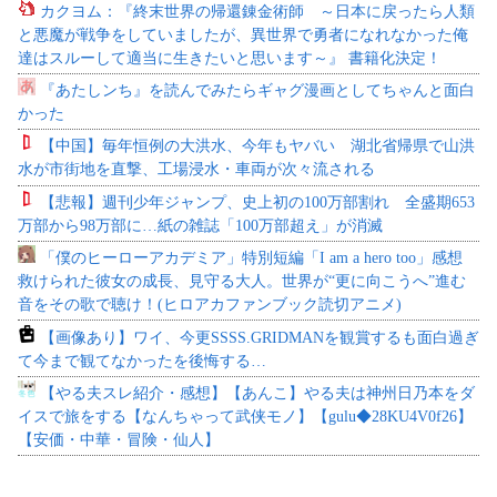
カクヨム：『終末世界の帰還錬金術師 ～日本に戻ったら人類
と悪魔が戦争をしていましたが、異世界で勇者になれなかった俺
達はスルーして適当に生きたいと思います～』 書籍化決定！
『あたしンち』を読んでみたらギャグ漫画としてちゃんと面白
かった
【中国】毎年恒例の大洪水、今年もヤバい 湖北省帰県で山洪
水が市街地を直撃、工場浸水・車両が次々流される
【悲報】週刊少年ジャンプ、史上初の100万部割れ 全盛期653
万部から98万部に…紙の雑誌「100万部超え」が消滅
「僕のヒーローアカデミア」特別短編「I am a hero too」感想
救けられた彼女の成長、見守る大人。世界が“更に向こうへ”進む
音をその歌で聴け！(ヒロアカファンブック読切アニメ)
【画像あり】ワイ、今更SSSS.GRIDMANを観賞するも面白過ぎ
て今まで観てなかったを後悔する…
【やる夫スレ紹介・感想】【あんこ】やる夫は神州日乃本をダ
イスで旅をする【なんちゃって武侠モノ】【gulu◆28KU4V0f26】
【安価・中華・冒険・仙人】