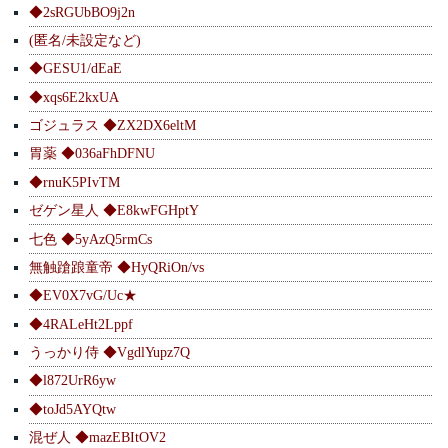
◆2sRGUbBO9j2n
(匿名/未設定など)
◆GESU1/dEaE
◆xqs6E2kxUA
ゴジュラス ◆ZX2DX6eltM
胃薬 ◆036aFhDFNU
◆rnuK5PIvTM
ゼゲン星人 ◆E8kwFGHptY
七色 ◆5yAzQ5rmCs
無触蹌踉童帝 ◆HyQRiOn/vs
◆EV0X7vG/Uc★
◆4RALeHt2Lppf
うっかり侍 ◆VgdlYupz7Q
◆l872UrR6yw
◆toJd5AYQtw
混ぜ人 ◆mazEBItOV2