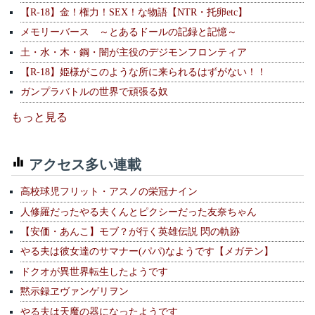
【R-18】金！権力！SEX！な物語【NTR・托卵etc】
メモリーバース ～とあるドールの記録と記憶～
土・水・木・鋼・闇が主役のデジモンフロンティア
【R-18】姫様がこのような所に来られるはずがない！！
ガンプラバトルの世界で頑張る奴
もっと見る
アクセス多い連載
高校球児フリット・アスノの栄冠ナイン
人修羅だったやる夫くんとピクシーだった友奈ちゃん
【安価・あんこ】モブ？が行く英雄伝説 閃の軌跡
やる夫は彼女達のサマナー(パパ)なようです【メガテン】
ドクオが異世界転生したようです
黙示録ヱヴァンゲリヲン
やる夫は天魔の器になったようです