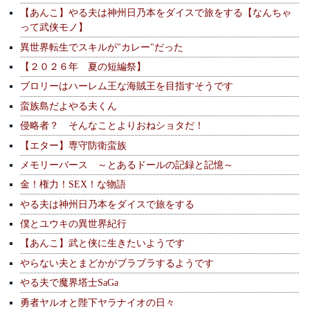
【あんこ】やる夫は神州日乃本をダイスで旅をする【なんちゃ
って武侠モノ】
異世界転生でスキルが"カレー"だった
【２０２６年 夏の短編祭】
ブロリーはハーレム王な海賊王を目指すそうです
蛮族島だよやる夫くん
侵略者？ そんなことよりおねショタだ！
【エター】専守防衛蛮族
メモリーバース ～とあるドールの記録と記憶～
金！権力！SEX！な物語
やる夫は神州日乃本をダイスで旅をする
僕とユウキの異世界紀行
【あんこ】武と侠に生きたいようです
やらない夫とまどかがブラブラするようです
やる夫で魔界塔士SaGa
勇者ヤルオと陛下ヤラナイオの日々