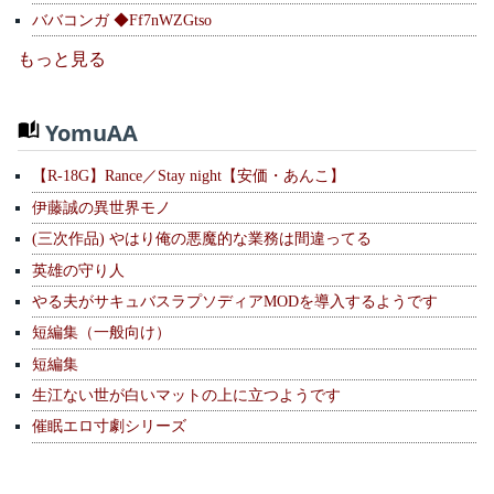
ババコンガ ◆Ff7nWZGtso
もっと見る
YomuAA
【R-18G】Rance／Stay night【安価・あんこ】
伊藤誠の異世界モノ
(三次作品) やはり俺の悪魔的な業務は間違ってる
英雄の守り人
やる夫がサキュバスラプソディアMODを導入するようです
短編集（一般向け）
短編集
生江ない世が白いマットの上に立つようです
催眠エロ寸劇シリーズ