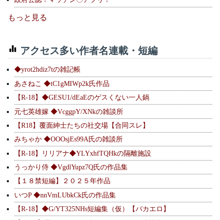
もっと見る
アクセス多い作者名連載・短編
◆yrot2hdiz7tの雑記帳
あさねこ ◆tC1gMIWp2k氏作品
【R-18】◆GESU1/dEaEのゲスくない一人鍋
元七英雄嫁 ◆VcggpY/XNkの雑談所
【R18】覆面紳士たちの社交場【合同スレ】
みちゃか ◆OOOsjEs99A氏の雑談所
【R-18】リリアナ◆YLYxhfTQHkの隔離施設
うっかり侍 ◆VgdlYupz7Q氏の作品集
【１８禁短編】２０２５年作品
いつP ◆nnVmLUbkCk氏の作品集
【R-18】◆G/YT325NHs短編集（仮）【バカエロ】