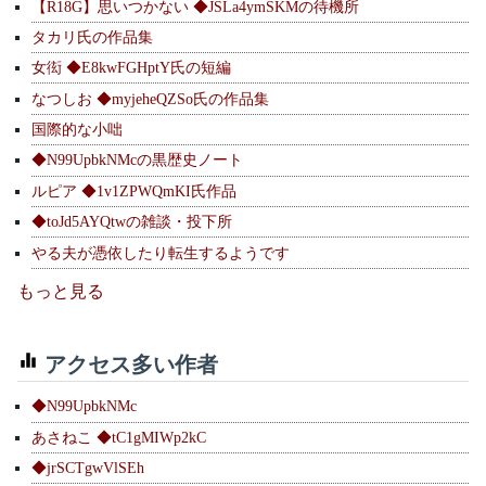
【R18G】思いつかない ◆JSLa4ymSKMの待機所
タカリ氏の作品集
女衒 ◆E8kwFGHptY氏の短編
なつしお ◆myjeheQZSo氏の作品集
国際的な小咄
◆N99UpbkNMcの黒歴史ノート
ルピア ◆1v1ZPWQmKI氏作品
◆toJd5AYQtwの雑談・投下所
やる夫が憑依したり転生するようです
もっと見る
アクセス多い作者
◆N99UpbkNMc
あさねこ ◆tC1gMIWp2kC
◆jrSCTgwVlSEh