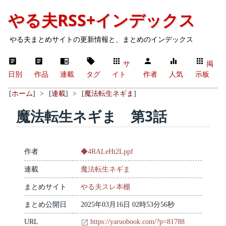
やる夫RSS+インデックス
やる夫まとめサイトの更新情報と、まとめのインデックス
サ
掲
日別
作品
連載
タグ
イト
作者
人気
示板
[
ホーム
]
>
[
連載
]
>
[
魔法転生ネギま
]
魔法転生ネギま 第3話
作者
◆4RALeHt2Lppf
連載
魔法転生ネギま
まとめサイト
やる夫スレ本棚
まとめ公開日
2025年03月16日 02時53分56秒
URL
https://yaruobook.com/?p=81788