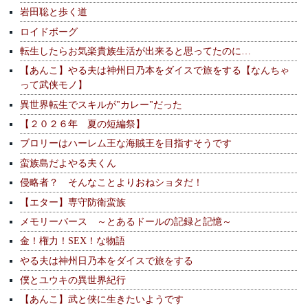
岩田聡と歩く道
ロイドボーグ
転生したらお気楽貴族生活が出来ると思ってたのに…
【あんこ】やる夫は神州日乃本をダイスで旅をする【なんちゃ
って武侠モノ】
異世界転生でスキルが"カレー"だった
【２０２６年 夏の短編祭】
ブロリーはハーレム王な海賊王を目指すそうです
蛮族島だよやる夫くん
侵略者？ そんなことよりおねショタだ！
【エター】専守防衛蛮族
メモリーバース ～とあるドールの記録と記憶～
金！権力！SEX！な物語
やる夫は神州日乃本をダイスで旅をする
僕とユウキの異世界紀行
【あんこ】武と侠に生きたいようです