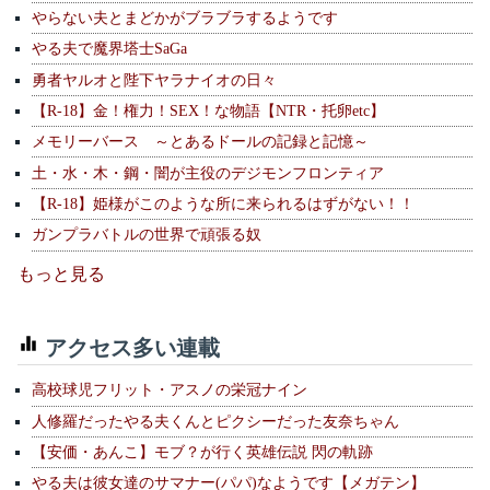
やらない夫とまどかがブラブラするようです
やる夫で魔界塔士SaGa
勇者ヤルオと陛下ヤラナイオの日々
【R-18】金！権力！SEX！な物語【NTR・托卵etc】
メモリーバース ～とあるドールの記録と記憶～
土・水・木・鋼・闇が主役のデジモンフロンティア
【R-18】姫様がこのような所に来られるはずがない！！
ガンプラバトルの世界で頑張る奴
もっと見る
アクセス多い連載
高校球児フリット・アスノの栄冠ナイン
人修羅だったやる夫くんとピクシーだった友奈ちゃん
【安価・あんこ】モブ？が行く英雄伝説 閃の軌跡
やる夫は彼女達のサマナー(パパ)なようです【メガテン】