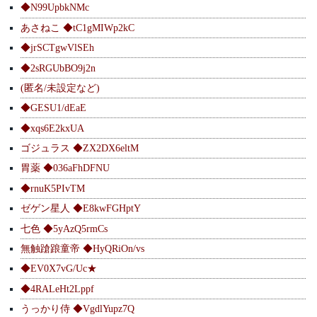
◆N99UpbkNMc
あさねこ ◆tC1gMIWp2kC
◆jrSCTgwVlSEh
◆2sRGUbBO9j2n
(匿名/未設定など)
◆GESU1/dEaE
◆xqs6E2kxUA
ゴジュラス ◆ZX2DX6eltM
胃薬 ◆036aFhDFNU
◆rnuK5PIvTM
ゼゲン星人 ◆E8kwFGHptY
七色 ◆5yAzQ5rmCs
無触蹌踉童帝 ◆HyQRiOn/vs
◆EV0X7vG/Uc★
◆4RALeHt2Lppf
うっかり侍 ◆VgdlYupz7Q