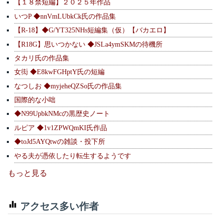
【１８禁短編】２０２５年作品
いつP ◆nnVmLUbkCk氏の作品集
【R-18】◆G/YT325NHs短編集（仮）【バカエロ】
【R18G】思いつかない ◆JSLa4ymSKMの待機所
タカリ氏の作品集
女衒 ◆E8kwFGHptY氏の短編
なつしお ◆myjeheQZSo氏の作品集
国際的な小咄
◆N99UpbkNMcの黒歴史ノート
ルピア ◆1v1ZPWQmKI氏作品
◆toJd5AYQtwの雑談・投下所
やる夫が憑依したり転生するようです
もっと見る
アクセス多い作者