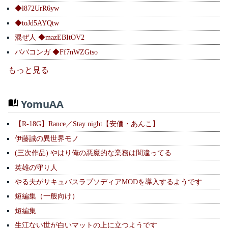
◆l872UrR6yw
◆toJd5AYQtw
混ぜ人 ◆mazEBItOV2
ババコンガ ◆Ff7nWZGtso
もっと見る
YomuAA
【R-18G】Rance／Stay night【安価・あんこ】
伊藤誠の異世界モノ
(三次作品) やはり俺の悪魔的な業務は間違ってる
英雄の守り人
やる夫がサキュバスラプソディアMODを導入するようです
短編集（一般向け）
短編集
生江ない世が白いマットの上に立つようです