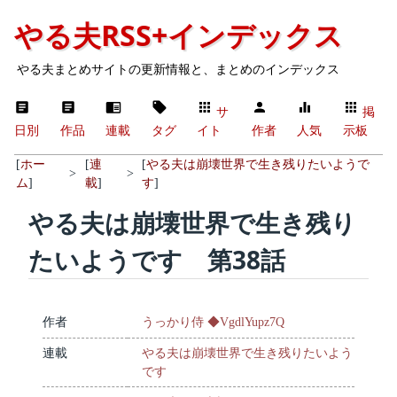
やる夫RSS+インデックス
やる夫まとめサイトの更新情報と、まとめのインデックス
サ
掲
日別
作品
連載
タグ
イト
作者
人気
示板
[
ホー
[
連
[
やる夫は崩壊世界で生き残りたいようで
>
>
ム
]
載
]
す
]
やる夫は崩壊世界で生き残り
たいようです 第38話
作者
うっかり侍 ◆VgdlYupz7Q
連載
やる夫は崩壊世界で生き残りたいよう
です