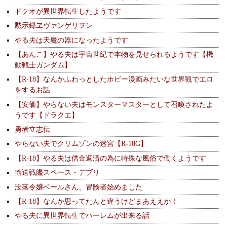
ドクオが異世界転生したようです
黙示録ヱヴァンゲリヲン
やる夫は天魔の器になったようです
【あんこ】やる夫は宇宙世紀で本物を見せられるようです【機
動戦士ガンダム】
【R-18】なんかふわっとしたホビー漫画みたいな世界観でエロ
をするお話
【安価】やらない夫はモンスターマスターとして召喚されたよ
うです【ドラクエ】
勇者立志伝
やらない夫でクリムゾンの迷宮【R-18G】
【R-18】やる夫は借金返済の為に特殊な風俗で働くようです
輸送戦艦スペース・デブリ
没落令嬢ベールさん、冒険者始めました
【R-18】なんか思ってたんと違うけどまあええか！
やる夫に異世界転生でハーレムが出来る話