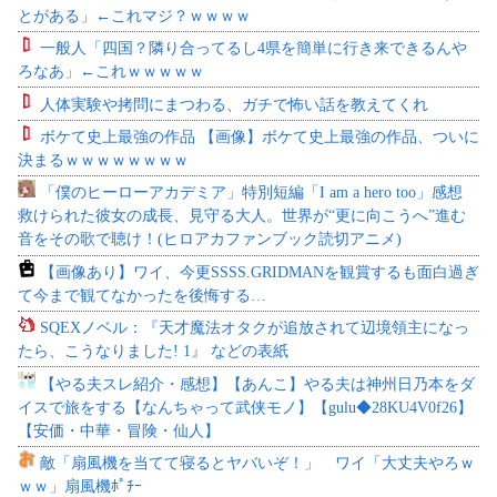
とがある」←これマジ？ｗｗｗｗ
一般人「四国？隣り合ってるし4県を簡単に行き来できるんや
ろなあ」←これｗｗｗｗｗ
人体実験や拷問にまつわる、ガチで怖い話を教えてくれ
ボケて史上最強の作品 【画像】ボケて史上最強の作品、ついに
決まるｗｗｗｗｗｗｗｗ
「僕のヒーローアカデミア」特別短編「I am a hero too」感想
救けられた彼女の成長、見守る大人。世界が“更に向こうへ”進む
音をその歌で聴け！(ヒロアカファンブック読切アニメ)
【画像あり】ワイ、今更SSSS.GRIDMANを観賞するも面白過ぎ
て今まで観てなかったを後悔する…
SQEXノベル：『天才魔法オタクが追放されて辺境領主になっ
たら、こうなりました! 1』 などの表紙
【やる夫スレ紹介・感想】【あんこ】やる夫は神州日乃本をダ
イスで旅をする【なんちゃって武侠モノ】【gulu◆28KU4V0f26】
【安価・中華・冒険・仙人】
敵「扇風機を当てて寝るとヤバいぞ！」 ワイ「大丈夫やろｗ
ｗｗ」扇風機ﾎﾟﾁｰ