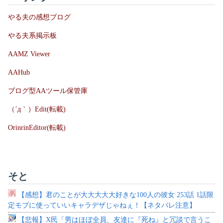
やる夫の感想ブログ
やる夫系掲示板
AAMZ Viewer
AAHub
ブログ型AAツール保管庫
（´д｀）Edit(転載)
OrinrinEditor(転載)
そと
【感想】君のことが大大大大大好きな100人の彼女 253話 1話限
定モブに使っていいキャラデザじゃねぇ！【ネタバレ注意】
【悲報】X民「男はほぼ全員、友達に『死ね』と冗談で言うこ