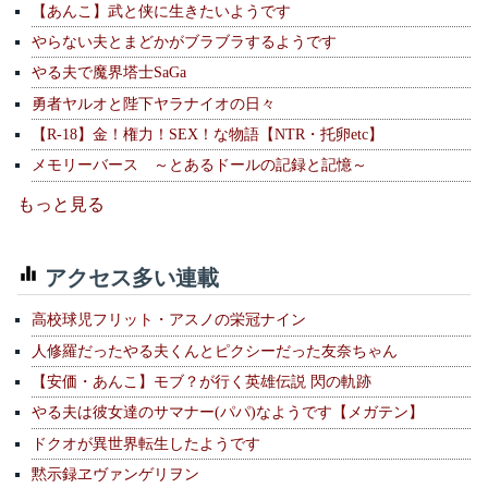
【あんこ】武と侠に生きたいようです
やらない夫とまどかがブラブラするようです
やる夫で魔界塔士SaGa
勇者ヤルオと陛下ヤラナイオの日々
【R-18】金！権力！SEX！な物語【NTR・托卵etc】
メモリーバース ～とあるドールの記録と記憶～
もっと見る
アクセス多い連載
高校球児フリット・アスノの栄冠ナイン
人修羅だったやる夫くんとピクシーだった友奈ちゃん
【安価・あんこ】モブ？が行く英雄伝説 閃の軌跡
やる夫は彼女達のサマナー(パパ)なようです【メガテン】
ドクオが異世界転生したようです
黙示録ヱヴァンゲリヲン