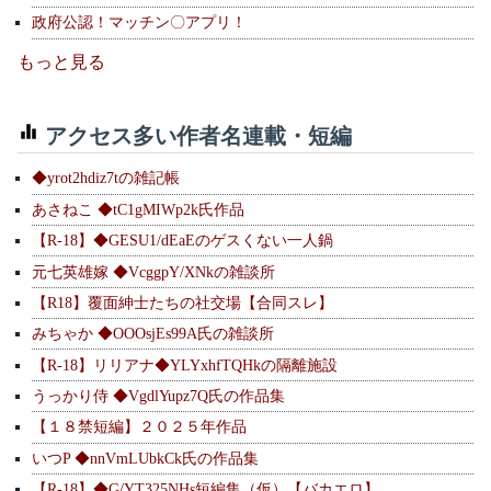
政府公認！マッチン〇アプリ！
もっと見る
アクセス多い作者名連載・短編
◆yrot2hdiz7tの雑記帳
あさねこ ◆tC1gMIWp2k氏作品
【R-18】◆GESU1/dEaEのゲスくない一人鍋
元七英雄嫁 ◆VcggpY/XNkの雑談所
【R18】覆面紳士たちの社交場【合同スレ】
みちゃか ◆OOOsjEs99A氏の雑談所
【R-18】リリアナ◆YLYxhfTQHkの隔離施設
うっかり侍 ◆VgdlYupz7Q氏の作品集
【１８禁短編】２０２５年作品
いつP ◆nnVmLUbkCk氏の作品集
【R-18】◆G/YT325NHs短編集（仮）【バカエロ】