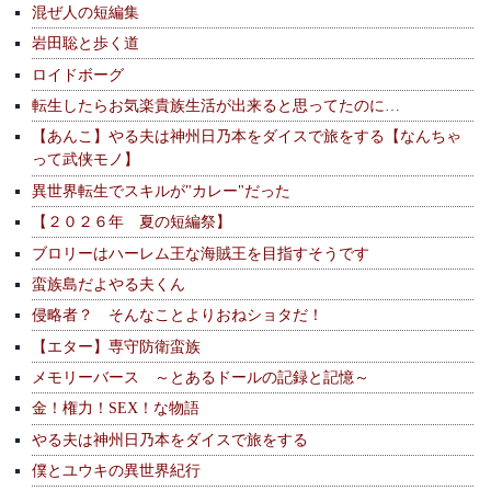
混ぜ人の短編集
岩田聡と歩く道
ロイドボーグ
転生したらお気楽貴族生活が出来ると思ってたのに…
【あんこ】やる夫は神州日乃本をダイスで旅をする【なんちゃ
って武侠モノ】
異世界転生でスキルが"カレー"だった
【２０２６年 夏の短編祭】
ブロリーはハーレム王な海賊王を目指すそうです
蛮族島だよやる夫くん
侵略者？ そんなことよりおねショタだ！
【エター】専守防衛蛮族
メモリーバース ～とあるドールの記録と記憶～
金！権力！SEX！な物語
やる夫は神州日乃本をダイスで旅をする
僕とユウキの異世界紀行