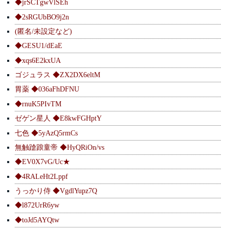
◆jrSCTgwVlSEh
◆2sRGUbBO9j2n
(匿名/未設定など)
◆GESU1/dEaE
◆xqs6E2kxUA
ゴジュラス ◆ZX2DX6eltM
胃薬 ◆036aFhDFNU
◆rnuK5PIvTM
ゼゲン星人 ◆E8kwFGHptY
七色 ◆5yAzQ5rmCs
無触蹌踉童帝 ◆HyQRiOn/vs
◆EV0X7vG/Uc★
◆4RALeHt2Lppf
うっかり侍 ◆VgdlYupz7Q
◆l872UrR6yw
◆toJd5AYQtw