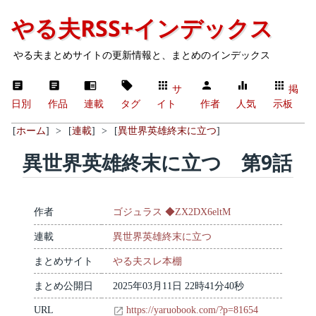
やる夫RSS+インデックス
やる夫まとめサイトの更新情報と、まとめのインデックス
サ
掲
日別
作品
連載
タグ
イト
作者
人気
示板
[
ホーム
]
>
[
連載
]
>
[
異世界英雄終末に立つ
]
異世界英雄終末に立つ 第9話
作者
ゴジュラス ◆ZX2DX6eltM
連載
異世界英雄終末に立つ
まとめサイト
やる夫スレ本棚
まとめ公開日
2025年03月11日 22時41分40秒
URL
https://yaruobook.com/?p=81654