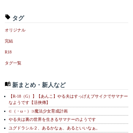
タグ
オリジナル
完結
R18
タグ一覧
新まとめ・新人など
【R-18（G）】【あんこ】やる夫はすっげえブサイクでサマナー
なようです【活俠傳】
∈（・ω・）∋魔法少女育成計画
やる夫は裏の世界を生きるサマナーのようです
ユグドラシル２、あるかなぁ、あるといいなぁ。