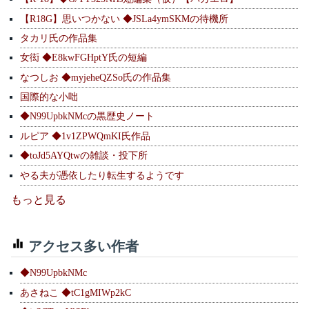
【R18G】思いつかない ◆JSLa4ymSKMの待機所
タカリ氏の作品集
女衒 ◆E8kwFGHptY氏の短編
なつしお ◆myjeheQZSo氏の作品集
国際的な小咄
◆N99UpbkNMcの黒歴史ノート
ルピア ◆1v1ZPWQmKI氏作品
◆toJd5AYQtwの雑談・投下所
やる夫が憑依したり転生するようです
もっと見る
アクセス多い作者
◆N99UpbkNMc
あさねこ ◆tC1gMIWp2kC