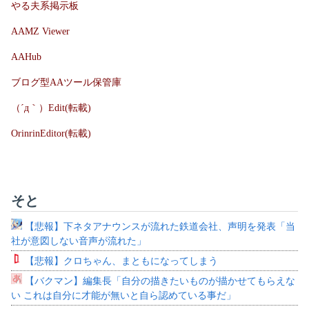
やる夫系掲示板
AAMZ Viewer
AAHub
ブログ型AAツール保管庫
（´д｀）Edit(転載)
OrinrinEditor(転載)
そと
【悲報】下ネタアナウンスが流れた鉄道会社、声明を発表「当
社が意図しない音声が流れた」
【悲報】クロちゃん、まともになってしまう
【バクマン】編集長「自分の描きたいものが描かせてもらえな
い これは自分に才能が無いと自ら認めている事だ」