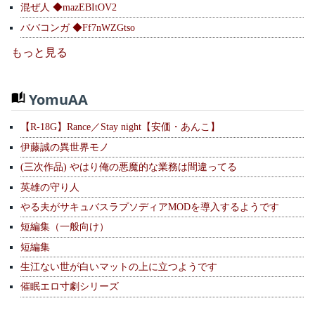
混ぜ人 ◆mazEBItOV2
ババコンガ ◆Ff7nWZGtso
もっと見る
YomuAA
【R-18G】Rance／Stay night【安価・あんこ】
伊藤誠の異世界モノ
(三次作品) やはり俺の悪魔的な業務は間違ってる
英雄の守り人
やる夫がサキュバスラプソディアMODを導入するようです
短編集（一般向け）
短編集
生江ない世が白いマットの上に立つようです
催眠エロ寸劇シリーズ