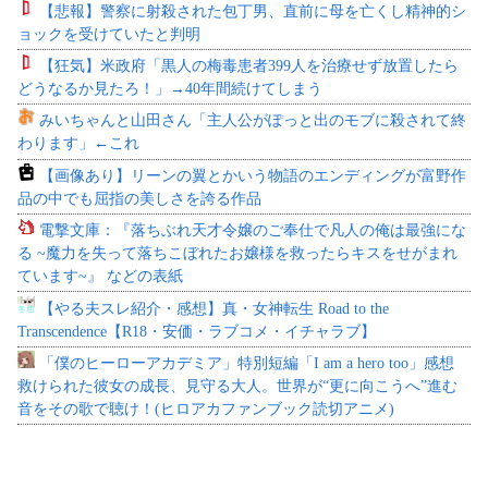
【悲報】警察に射殺された包丁男、直前に母を亡くし精神的シ
ョックを受けていたと判明
【狂気】米政府「黒人の梅毒患者399人を治療せず放置したら
どうなるか見たろ！」→40年間続けてしまう
みいちゃんと山田さん「主人公がぽっと出のモブに殺されて終
わります」←これ
【画像あり】リーンの翼とかいう物語のエンディングが富野作
品の中でも屈指の美しさを誇る作品
電撃文庫：『落ちぶれ天才令嬢のご奉仕で凡人の俺は最強にな
る ~魔力を失って落ちこぼれたお嬢様を救ったらキスをせがまれ
ています~』 などの表紙
【やる夫スレ紹介・感想】真・女神転生 Road to the
Transcendence【R18・安価・ラブコメ・イチャラブ】
「僕のヒーローアカデミア」特別短編「I am a hero too」感想
救けられた彼女の成長、見守る大人。世界が“更に向こうへ”進む
音をその歌で聴け！(ヒロアカファンブック読切アニメ)