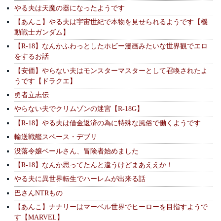
やる夫は天魔の器になったようです
【あんこ】やる夫は宇宙世紀で本物を見せられるようです【機
動戦士ガンダム】
【R-18】なんかふわっとしたホビー漫画みたいな世界観でエロ
をするお話
【安価】やらない夫はモンスターマスターとして召喚されたよ
うです【ドラクエ】
勇者立志伝
やらない夫でクリムゾンの迷宮【R-18G】
【R-18】やる夫は借金返済の為に特殊な風俗で働くようです
輸送戦艦スペース・デブリ
没落令嬢ベールさん、冒険者始めました
【R-18】なんか思ってたんと違うけどまあええか！
やる夫に異世界転生でハーレムが出来る話
巴さんNTRもの
【あんこ】ナナリーはマーベル世界でヒーローを目指すようで
す【MARVEL】