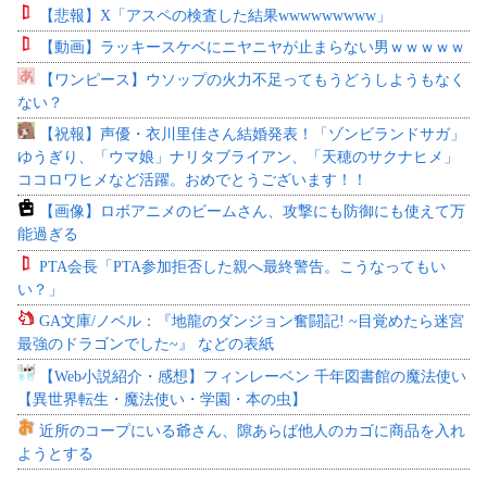
【悲報】X「アスペの検査した結果wwwwwwwww」
【動画】ラッキースケベにニヤニヤが止まらない男ｗｗｗｗｗ
【ワンピース】ウソップの火力不足ってもうどうしようもなく
ない？
【祝報】声優・衣川里佳さん結婚発表！「ゾンビランドサガ」
ゆうぎり、「ウマ娘」ナリタブライアン、「天穂のサクナヒメ」
ココロワヒメなど活躍。おめでとうございます！！
【画像】ロボアニメのビームさん、攻撃にも防御にも使えて万
能過ぎる
PTA会長「PTA参加拒否した親へ最終警告。こうなってもい
い？」
GA文庫/ノベル：『地龍のダンジョン奮闘記! ~目覚めたら迷宮
最強のドラゴンでした~』 などの表紙
【Web小説紹介・感想】フィンレーベン 千年図書館の魔法使い
【異世界転生・魔法使い・学園・本の虫】
近所のコープにいる爺さん、隙あらば他人のカゴに商品を入れ
ようとする