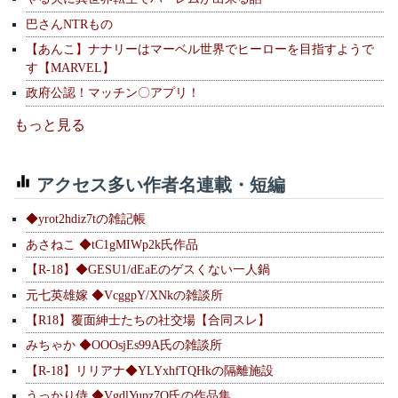
巴さんNTRもの
【あんこ】ナナリーはマーベル世界でヒーローを目指すようで
す【MARVEL】
政府公認！マッチン〇アプリ！
もっと見る
アクセス多い作者名連載・短編
◆yrot2hdiz7tの雑記帳
あさねこ ◆tC1gMIWp2k氏作品
【R-18】◆GESU1/dEaEのゲスくない一人鍋
元七英雄嫁 ◆VcggpY/XNkの雑談所
【R18】覆面紳士たちの社交場【合同スレ】
みちゃか ◆OOOsjEs99A氏の雑談所
【R-18】リリアナ◆YLYxhfTQHkの隔離施設
うっかり侍 ◆VgdlYupz7Q氏の作品集