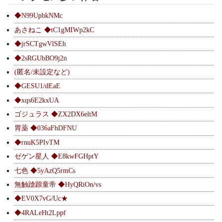
◆N99UpbkNMc
あさねこ ◆tC1gMIWp2kC
◆jrSCTgwVlSEh
◆2sRGUbBO9j2n
(匿名/未設定など)
◆GESU1/dEaE
◆xqs6E2kxUA
ゴジュラス ◆ZX2DX6eltM
胃薬 ◆036aFhDFNU
◆rnuK5PIvTM
ゼゲン星人 ◆E8kwFGHptY
七色 ◆5yAzQ5rmCs
無触蹌踉童帝 ◆HyQRiOn/vs
◆EV0X7vG/Uc★
◆4RALeHt2Lppf