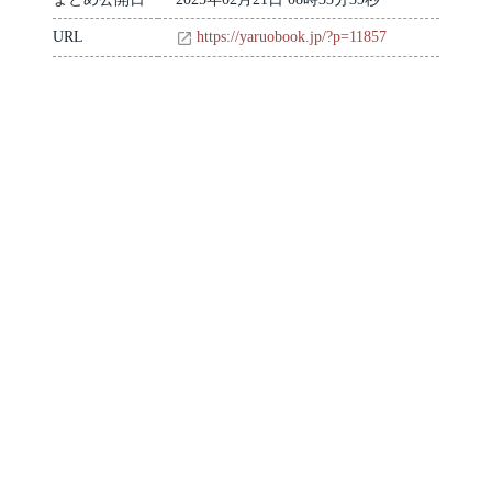
URL
https://yaruobook.jp/?p=11857