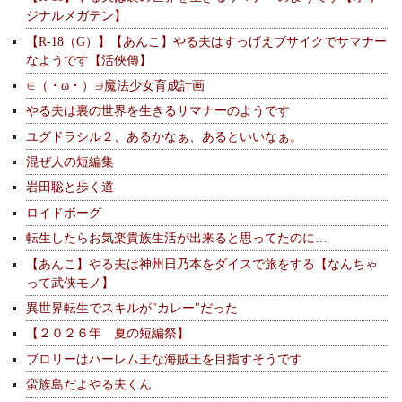
ジナルメガテン】
【R-18（G）】【あんこ】やる夫はすっげえブサイクでサマナー
なようです【活俠傳】
∈（・ω・）∋魔法少女育成計画
やる夫は裏の世界を生きるサマナーのようです
ユグドラシル２、あるかなぁ、あるといいなぁ。
混ぜ人の短編集
岩田聡と歩く道
ロイドボーグ
転生したらお気楽貴族生活が出来ると思ってたのに…
【あんこ】やる夫は神州日乃本をダイスで旅をする【なんちゃ
って武侠モノ】
異世界転生でスキルが"カレー"だった
【２０２６年 夏の短編祭】
ブロリーはハーレム王な海賊王を目指すそうです
蛮族島だよやる夫くん