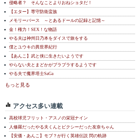
侵略者？ そんなことよりおねショタだ！
【エター】専守防衛蛮族
メモリーバース ～とあるドールの記録と記憶～
金！権力！SEX！な物語
やる夫は神州日乃本をダイスで旅をする
僕とユウキの異世界紀行
【あんこ】武と侠に生きたいようです
やらない夫とまどかがブラブラするようです
やる夫で魔界塔士SaGa
もっと見る
アクセス多い連載
高校球児フリット・アスノの栄冠ナイン
人修羅だったやる夫くんとピクシーだった友奈ちゃん
【安価・あんこ】モブ？が行く英雄伝説 閃の軌跡