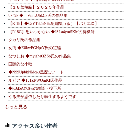
【１８禁短編】２０２５年作品
いつP ◆nnVmLUbkCk氏の作品集
【R-18】◆G/YT325NHs短編集（仮）【バカエロ】
【R18G】思いつかない ◆JSLa4ymSKMの待機所
タカリ氏の作品集
女衒 ◆E8kwFGHptY氏の短編
なつしお ◆myjeheQZSo氏の作品集
国際的な小咄
◆N99UpbkNMcの黒歴史ノート
ルピア ◆1v1ZPWQmKI氏作品
◆toJd5AYQtwの雑談・投下所
やる夫が憑依したり転生するようです
もっと見る
アクセス多い作者