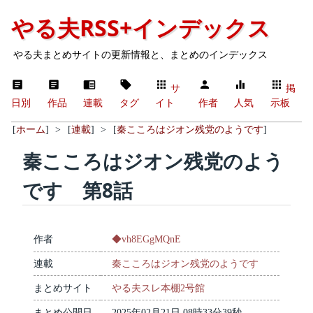
やる夫RSS+インデックス
やる夫まとめサイトの更新情報と、まとめのインデックス
サ
掲
日別
作品
連載
タグ
イト
作者
人気
示板
[
ホーム
]
>
[
連載
]
>
[
秦こころはジオン残党のようです
]
秦こころはジオン残党のよう
です 第8話
作者
◆vh8EGgMQnE
連載
秦こころはジオン残党のようです
まとめサイト
やる夫スレ本棚2号館
まとめ公開日
2025年02月21日 08時33分39秒