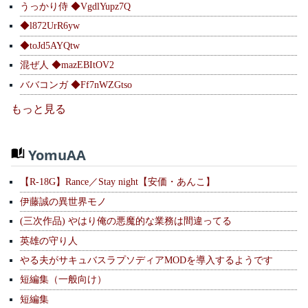
うっかり侍 ◆VgdlYupz7Q
◆l872UrR6yw
◆toJd5AYQtw
混ぜ人 ◆mazEBItOV2
ババコンガ ◆Ff7nWZGtso
もっと見る
YomuAA
【R-18G】Rance／Stay night【安価・あんこ】
伊藤誠の異世界モノ
(三次作品) やはり俺の悪魔的な業務は間違ってる
英雄の守り人
やる夫がサキュバスラプソディアMODを導入するようです
短編集（一般向け）
短編集