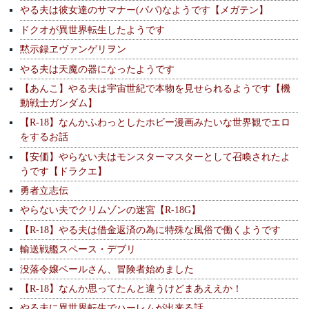
やる夫は彼女達のサマナー(パパ)なようです【メガテン】
ドクオが異世界転生したようです
黙示録ヱヴァンゲリヲン
やる夫は天魔の器になったようです
【あんこ】やる夫は宇宙世紀で本物を見せられるようです【機
動戦士ガンダム】
【R-18】なんかふわっとしたホビー漫画みたいな世界観でエロ
をするお話
【安価】やらない夫はモンスターマスターとして召喚されたよ
うです【ドラクエ】
勇者立志伝
やらない夫でクリムゾンの迷宮【R-18G】
【R-18】やる夫は借金返済の為に特殊な風俗で働くようです
輸送戦艦スペース・デブリ
没落令嬢ベールさん、冒険者始めました
【R-18】なんか思ってたんと違うけどまあええか！
やる夫に異世界転生でハーレムが出来る話