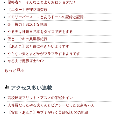
侵略者？ そんなことよりおねショタだ！
【エター】専守防衛蛮族
メモリーバース ～とあるドールの記録と記憶～
金！権力！SEX！な物語
やる夫は神州日乃本をダイスで旅をする
僕とユウキの異世界紀行
【あんこ】武と侠に生きたいようです
やらない夫とまどかがブラブラするようです
やる夫で魔界塔士SaGa
もっと見る
アクセス多い連載
高校球児フリット・アスノの栄冠ナイン
人修羅だったやる夫くんとピクシーだった友奈ちゃん
【安価・あんこ】モブ？が行く英雄伝説 閃の軌跡