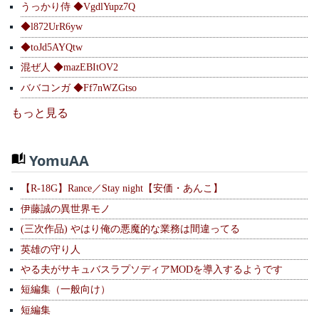
うっかり侍 ◆VgdlYupz7Q
◆l872UrR6yw
◆toJd5AYQtw
混ぜ人 ◆mazEBItOV2
ババコンガ ◆Ff7nWZGtso
もっと見る
YomuAA
【R-18G】Rance／Stay night【安価・あんこ】
伊藤誠の異世界モノ
(三次作品) やはり俺の悪魔的な業務は間違ってる
英雄の守り人
やる夫がサキュバスラプソディアMODを導入するようです
短編集（一般向け）
短編集