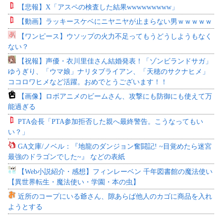
【悲報】X「アスペの検査した結果wwwwwwwww」
【動画】ラッキースケベにニヤニヤが止まらない男ｗｗｗｗｗ
【ワンピース】ウソップの火力不足ってもうどうしようもなく
ない？
【祝報】声優・衣川里佳さん結婚発表！「ゾンビランドサガ」
ゆうぎり、「ウマ娘」ナリタブライアン、「天穂のサクナヒメ」
ココロワヒメなど活躍。おめでとうございます！！
【画像】ロボアニメのビームさん、攻撃にも防御にも使えて万
能過ぎる
PTA会長「PTA参加拒否した親へ最終警告。こうなってもい
い？」
GA文庫/ノベル：『地龍のダンジョン奮闘記! ~目覚めたら迷宮
最強のドラゴンでした~』 などの表紙
【Web小説紹介・感想】フィンレーベン 千年図書館の魔法使い
【異世界転生・魔法使い・学園・本の虫】
近所のコープにいる爺さん、隙あらば他人のカゴに商品を入れ
ようとする