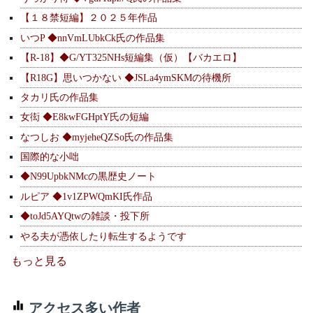
【１８禁短編】２０２５年作品
いつP ◆nnVmLUbkCk氏の作品集
【R-18】◆G/YT325NHs短編集（仮）【バカエロ】
【R18G】思いつかない ◆JSLa4ymSKMの待機所
タカリ氏の作品集
女衒 ◆E8kwFGHptY氏の短編
なつしお ◆myjeheQZSo氏の作品集
国際的な小咄
◆N99UpbkNMcの黒歴史ノート
ルピア ◆1v1ZPWQmKI氏作品
◆toJd5AYQtwの雑談・投下所
やる夫が憑依したり転生するようです
もっと見る
アクセス多い作者