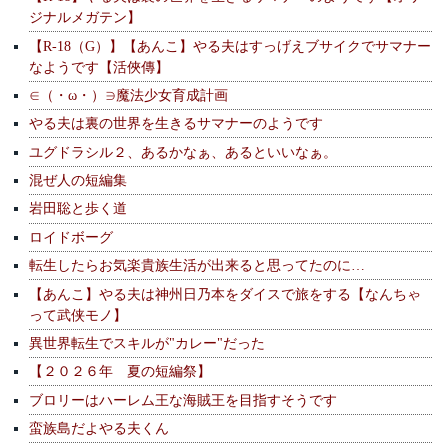
ジナルメガテン】
【R-18（G）】【あんこ】やる夫はすっげえブサイクでサマナー
なようです【活俠傳】
∈（・ω・）∋魔法少女育成計画
やる夫は裏の世界を生きるサマナーのようです
ユグドラシル２、あるかなぁ、あるといいなぁ。
混ぜ人の短編集
岩田聡と歩く道
ロイドボーグ
転生したらお気楽貴族生活が出来ると思ってたのに…
【あんこ】やる夫は神州日乃本をダイスで旅をする【なんちゃ
って武侠モノ】
異世界転生でスキルが"カレー"だった
【２０２６年 夏の短編祭】
ブロリーはハーレム王な海賊王を目指すそうです
蛮族島だよやる夫くん