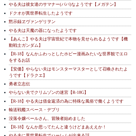
やる夫は彼女達のサマナー(パパ)なようです【メガテン】
ドクオが異世界転生したようです
黙示録ヱヴァンゲリヲン
やる夫は天魔の器になったようです
【あんこ】やる夫は宇宙世紀で本物を見せられるようです【機
動戦士ガンダム】
【R-18】なんかふわっとしたホビー漫画みたいな世界観でエロ
をするお話
【安価】やらない夫はモンスターマスターとして召喚されたよ
うです【ドラクエ】
勇者立志伝
やらない夫でクリムゾンの迷宮【R-18G】
【R-18】やる夫は借金返済の為に特殊な風俗で働くようです
輸送戦艦スペース・デブリ
没落令嬢ベールさん、冒険者始めました
【R-18】なんか思ってたんと違うけどまあええか！
やる夫に異世界転生でハーレムが出来る話