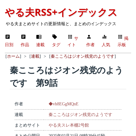
やる夫RSS+インデックス
やる夫まとめサイトの更新情報と、まとめのインデックス
サ
掲
日別
作品
連載
タグ
イト
作者
人気
示板
[
ホーム
]
>
[
連載
]
>
[
秦こころはジオン残党のようです
]
秦こころはジオン残党のよう
です 第9話
作者
◆vh8EGgMQnE
連載
秦こころはジオン残党のようです
まとめサイト
やる夫スレ本棚2号館
まとめ公開日
2025年02月21日 08時39分45秒