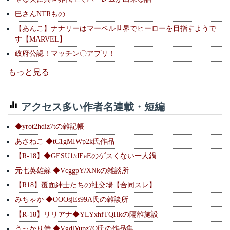
巴さんNTRもの
【あんこ】ナナリーはマーベル世界でヒーローを目指すようで
す【MARVEL】
政府公認！マッチン〇アプリ！
もっと見る
アクセス多い作者名連載・短編
◆yrot2hdiz7tの雑記帳
あさねこ ◆tC1gMIWp2k氏作品
【R-18】◆GESU1/dEaEのゲスくない一人鍋
元七英雄嫁 ◆VcggpY/XNkの雑談所
【R18】覆面紳士たちの社交場【合同スレ】
みちゃか ◆OOOsjEs99A氏の雑談所
【R-18】リリアナ◆YLYxhfTQHkの隔離施設
うっかり侍 ◆VgdlYupz7Q氏の作品集