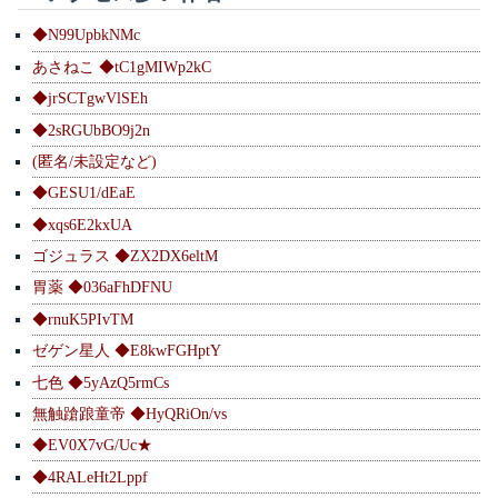
◆N99UpbkNMc
あさねこ ◆tC1gMIWp2kC
◆jrSCTgwVlSEh
◆2sRGUbBO9j2n
(匿名/未設定など)
◆GESU1/dEaE
◆xqs6E2kxUA
ゴジュラス ◆ZX2DX6eltM
胃薬 ◆036aFhDFNU
◆rnuK5PIvTM
ゼゲン星人 ◆E8kwFGHptY
七色 ◆5yAzQ5rmCs
無触蹌踉童帝 ◆HyQRiOn/vs
◆EV0X7vG/Uc★
◆4RALeHt2Lppf