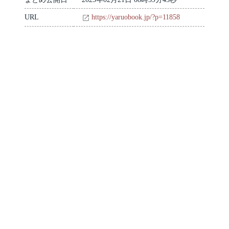
URL
https://yaruobook.jp/?p=11858