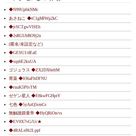
◆N99UpbkNMc
あさねこ ◆tC1gMIWp2kC
◆jrSCTgwVlSEh
◆2sRGUbBO9j2n
(匿名/未設定など)
◆GESU1/dEaE
◆xqs6E2kxUA
ゴジュラス ◆ZX2DX6eltM
胃薬 ◆036aFhDFNU
◆rnuK5PIvTM
ゼゲン星人 ◆E8kwFGHptY
七色 ◆5yAzQ5rmCs
無触蹌踉童帝 ◆HyQRiOn/vs
◆EV0X7vG/Uc★
◆4RALeHt2Lppf