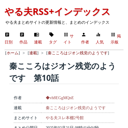
やる夫RSS+インデックス
やる夫まとめサイトの更新情報と、まとめのインデックス
サ
掲
日別
作品
連載
タグ
イト
作者
人気
示板
[
ホーム
]
>
[
連載
]
>
[
秦こころはジオン残党のようです
]
秦こころはジオン残党のよう
です 第10話
作者
◆vh8EGgMQnE
連載
秦こころはジオン残党のようです
まとめサイト
やる夫スレ本棚2号館
まとめ公開日
2025年02月21日 08時41分04秒