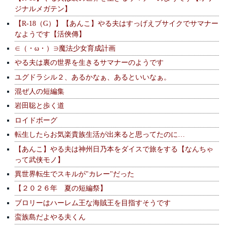
ジナルメガテン】
【R-18（G）】【あんこ】やる夫はすっげえブサイクでサマナー
なようです【活俠傳】
∈（・ω・）∋魔法少女育成計画
やる夫は裏の世界を生きるサマナーのようです
ユグドラシル２、あるかなぁ、あるといいなぁ。
混ぜ人の短編集
岩田聡と歩く道
ロイドボーグ
転生したらお気楽貴族生活が出来ると思ってたのに…
【あんこ】やる夫は神州日乃本をダイスで旅をする【なんちゃ
って武侠モノ】
異世界転生でスキルが"カレー"だった
【２０２６年 夏の短編祭】
ブロリーはハーレム王な海賊王を目指すそうです
蛮族島だよやる夫くん