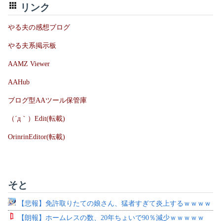
リンク
やる夫の感想ブログ
やる夫系掲示板
AAMZ Viewer
AAHub
ブログ型AAツール保管庫
（´д｀）Edit(転載)
OrinrinEditor(転載)
そと
【悲報】免許取りたての娘さん、猛者すぎて炎上するｗｗｗｗ
【朗報】ホームレスの数、20年ちょいで90％減少ｗｗｗｗｗ