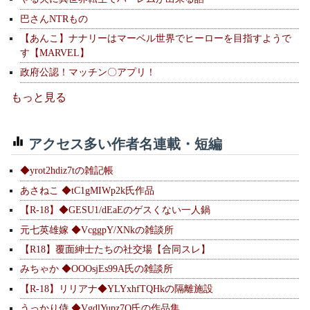
巴さんNTRもの
【あんこ】ナナリーはマーベル世界でヒーローを目指すようで
す【MARVEL】
政府公認！マッチン〇アプリ！
もっと見る
アクセス多い作者名連載・短編
◆yrot2hdiz7tの雑記帳
あさねこ ◆tC1gMIWp2k氏作品
【R-18】◆GESU1/dEaEのゲスくない一人鍋
元七英雄嫁 ◆VcggpY/XNkの雑談所
【R18】覆面紳士たちの社交場【合同スレ】
みちゃか ◆OOOsjEs99A氏の雑談所
【R-18】リリアナ◆YLYxhfTQHkの隔離施設
うっかり侍 ◆VgdlYupz7Q氏の作品集