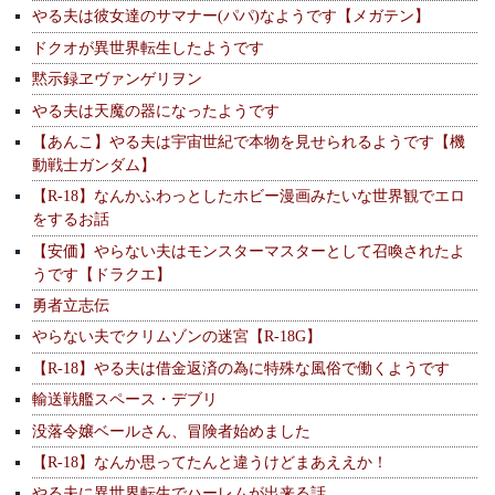
やる夫は彼女達のサマナー(パパ)なようです【メガテン】
ドクオが異世界転生したようです
黙示録ヱヴァンゲリヲン
やる夫は天魔の器になったようです
【あんこ】やる夫は宇宙世紀で本物を見せられるようです【機
動戦士ガンダム】
【R-18】なんかふわっとしたホビー漫画みたいな世界観でエロ
をするお話
【安価】やらない夫はモンスターマスターとして召喚されたよ
うです【ドラクエ】
勇者立志伝
やらない夫でクリムゾンの迷宮【R-18G】
【R-18】やる夫は借金返済の為に特殊な風俗で働くようです
輸送戦艦スペース・デブリ
没落令嬢ベールさん、冒険者始めました
【R-18】なんか思ってたんと違うけどまあええか！
やる夫に異世界転生でハーレムが出来る話