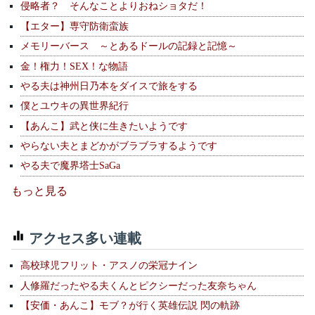
侵略者？ そんなことよりおねショタだ！
【エター】専守防衛蛮族
メモリーバース ～とあるドールの記録と記憶～
金！権力！SEX！な物語
やる夫は神州日乃本をダイスで旅をする
僕とユウキの異世界紀行
【あんこ】武と侠に生きたいようです
やらない夫とまどかがブラブラするようです
やる夫で魔界塔士SaGa
もっと見る
アクセス多い連載
高校球児フリット・アスノの栄冠ナイン
人修羅だったやる夫くんとピクシーだった友奈ちゃん
【安価・あんこ】モブ？が行く英雄伝説 閃の軌跡