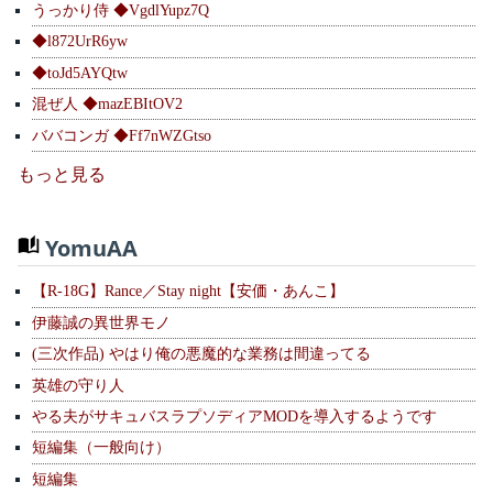
うっかり侍 ◆VgdlYupz7Q
◆l872UrR6yw
◆toJd5AYQtw
混ぜ人 ◆mazEBItOV2
ババコンガ ◆Ff7nWZGtso
もっと見る
YomuAA
【R-18G】Rance／Stay night【安価・あんこ】
伊藤誠の異世界モノ
(三次作品) やはり俺の悪魔的な業務は間違ってる
英雄の守り人
やる夫がサキュバスラプソディアMODを導入するようです
短編集（一般向け）
短編集