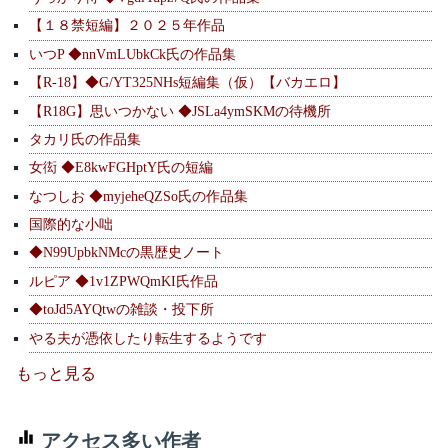
【１８禁短編】２０２５年作品
いつP ◆nnVmLUbkCk氏の作品集
【R-18】◆G/YT325NHs短編集（仮）【バカエロ】
【R18G】思いつかない ◆JSLa4ymSKMの待機所
タカリ氏の作品集
女衒 ◆E8kwFGHptY氏の短編
なつしお ◆myjeheQZSo氏の作品集
国際的な小咄
◆N99UpbkNMcの黒歴史ノート
ルピア ◆1v1ZPWQmKI氏作品
◆toJd5AYQtwの雑談・投下所
やる夫が憑依したり転生するようです
もっと見る
アクセス多い作者