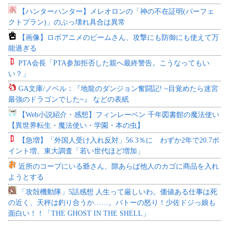
【ハンターハンター】メレオロンの「神の不在証明(パーフェ
クトプラン)」のぶっ壊れ具合は異常
【画像】ロボアニメのビームさん、攻撃にも防御にも使えて万
能過ぎる
PTA会長「PTA参加拒否した親へ最終警告。こうなってもい
い？」
GA文庫/ノベル：『地龍のダンジョン奮闘記! ~目覚めたら迷宮
最強のドラゴンでした~』 などの表紙
【Web小説紹介・感想】フィンレーベン 千年図書館の魔法使い
【異世界転生・魔法使い・学園・本の虫】
【急増】「外国人受け入れ反対」56.3％に わずか2年で20.7ポ
イント増、東大調査「若い世代ほど増加」
近所のコープにいる爺さん、隙あらば他人のカゴに商品を入れ
ようとする
「攻殻機動隊」5話感想 人生って厳しいわ。価値ある仕事は死
の近く、天秤は釣り合うか……。バトーの怒り！少佐ドジっ娘も
面白い！！「THE GHOST IN THE SHELL」