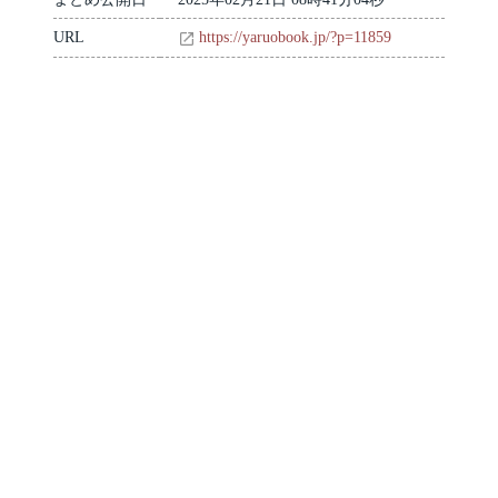
URL
https://yaruobook.jp/?p=11859