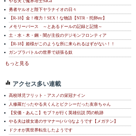
やる夫で魔界塔士SaGa
勇者ヤルオと陛下ヤラナイオの日々
【R-18】金！権力！SEX！な物語【NTR・托卵etc】
メモリーバース ～とあるドールの記録と記憶～
土・水・木・鋼・闇が主役のデジモンフロンティア
【R-18】姫様がこのような所に来られるはずがない！！
ガンプラバトルの世界で頑張る奴
もっと見る
アクセス多い連載
高校球児フリット・アスノの栄冠ナイン
人修羅だったやる夫くんとピクシーだった友奈ちゃん
【安価・あんこ】モブ？が行く英雄伝説 閃の軌跡
やる夫は彼女達のサマナー(パパ)なようです【メガテン】
ドクオが異世界転生したようです