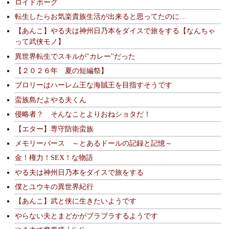
ロイドボーグ
転生したらお気楽貴族生活が出来ると思ってたのに…
【あんこ】やる夫は神州日乃本をダイスで旅をする【なんちゃ
って武侠モノ】
異世界転生でスキルが"カレー"だった
【２０２６年 夏の短編祭】
ブロリーはハーレム王な海賊王を目指すそうです
蛮族島だよやる夫くん
侵略者？ そんなことよりおねショタだ！
【エター】専守防衛蛮族
メモリーバース ～とあるドールの記録と記憶～
金！権力！SEX！な物語
やる夫は神州日乃本をダイスで旅をする
僕とユウキの異世界紀行
【あんこ】武と侠に生きたいようです
やらない夫とまどかがブラブラするようです