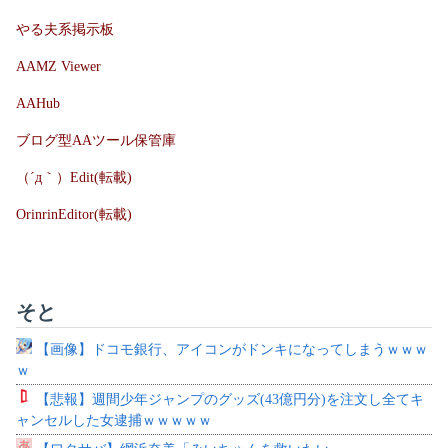
やる夫系掲示板
AAMZ Viewer
AAHub
ブログ型AAツール保管庫
（´д｀）Edit(転載)
OrinrinEditor(転載)
そと
【画像】ドコモ銀行、アイコンがドンキになってしまうｗｗｗ
ｗ
【悲報】週間少年ジャンプのグッズ(43億円分)を注文し全てキ
ャンセルした女逮捕ｗｗｗｗｗ