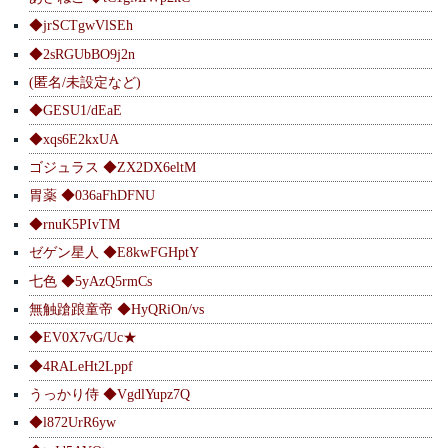
◆jrSCTgwVlSEh
◆2sRGUbBO9j2n
(匿名/未設定など)
◆GESU1/dEaE
◆xqs6E2kxUA
ゴジュラス ◆ZX2DX6eltM
胃薬 ◆036aFhDFNU
◆rnuK5PIvTM
ゼゲン星人 ◆E8kwFGHptY
七色 ◆5yAzQ5rmCs
無触蹌踉童帝 ◆HyQRiOn/vs
◆EV0X7vG/Uc★
◆4RALeHt2Lppf
うっかり侍 ◆VgdlYupz7Q
◆l872UrR6yw