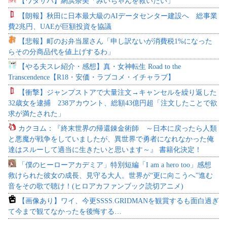
【ワタサバ】網浜奈美「みいちゃんを救いたい」
【朗報】秋田に日本最大級のAIデータセンター建設へ 総事業
費2兆円、UAEが巨額投資を協議
【悲報】町のお弁当屋さん「申し訳ないが消費税1%になった
らその分商品代を値上げするわ」
【やる夫スレ紹介・感想】真・女神転生 Road to the
Transcendence【R18・安価・ラブコメ・イチャラブ】
【衝撃】ジャンプストアで大量注文→キャンセルを繰り返した
32歳女を逮捕 238アカウント、総額43億円超「注文したことで欲
求が満たされた」
カクヨム：『終末世界の帰還錬金術師 ～日本に戻ったら人類
と悪魔が戦争をしていましたが、異世界で勇者になれなかった俺
達はスルーして適当に生きたいと思います～』 書籍化決定！
「僕のヒーローアカデミア」特別短編「I am a hero too」感想
救けられた彼女の成長、見守る大人。世界が“更に向こうへ”進む
音をその歌で聴け！(ヒロアカファンブック読切アニメ)
【画像あり】ワイ、今更SSSS.GRIDMANを観賞するも面白過ぎ
て今まで観てなかったを後悔する…