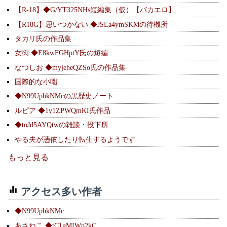
【R-18】◆G/YT325NHs短編集（仮）【バカエロ】
【R18G】思いつかない ◆JSLa4ymSKMの待機所
タカリ氏の作品集
女衒 ◆E8kwFGHptY氏の短編
なつしお ◆myjeheQZSo氏の作品集
国際的な小咄
◆N99UpbkNMcの黒歴史ノート
ルピア ◆1v1ZPWQmKI氏作品
◆toJd5AYQtwの雑談・投下所
やる夫が憑依したり転生するようです
もっと見る
アクセス多い作者
◆N99UpbkNMc
あさねこ ◆tC1gMIWp2kC