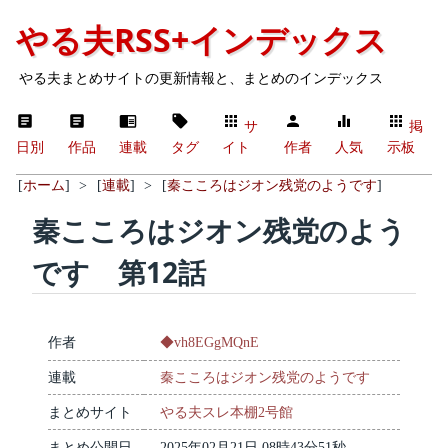
やる夫RSS+インデックス
やる夫まとめサイトの更新情報と、まとめのインデックス
サ
掲
日別
作品
連載
タグ
イト
作者
人気
示板
[
ホーム
]
>
[
連載
]
>
[
秦こころはジオン残党のようです
]
秦こころはジオン残党のよう
です 第12話
作者
◆vh8EGgMQnE
連載
秦こころはジオン残党のようです
まとめサイト
やる夫スレ本棚2号館
まとめ公開日
2025年02月21日 08時43分51秒