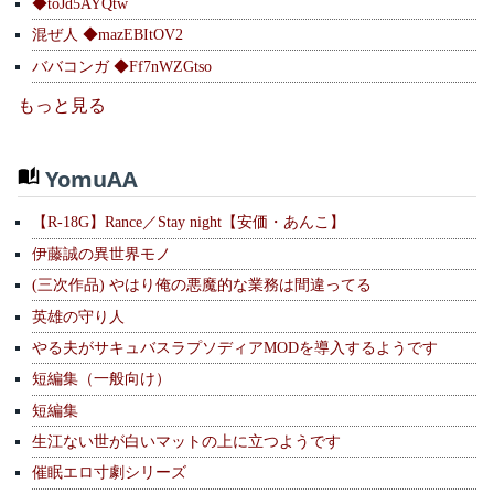
◆toJd5AYQtw
混ぜ人 ◆mazEBItOV2
ババコンガ ◆Ff7nWZGtso
もっと見る
YomuAA
【R-18G】Rance／Stay night【安価・あんこ】
伊藤誠の異世界モノ
(三次作品) やはり俺の悪魔的な業務は間違ってる
英雄の守り人
やる夫がサキュバスラプソディアMODを導入するようです
短編集（一般向け）
短編集
生江ない世が白いマットの上に立つようです
催眠エロ寸劇シリーズ