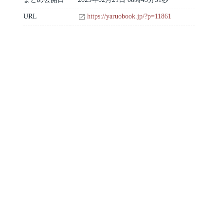
URL
https://yaruobook.jp/?p=11861