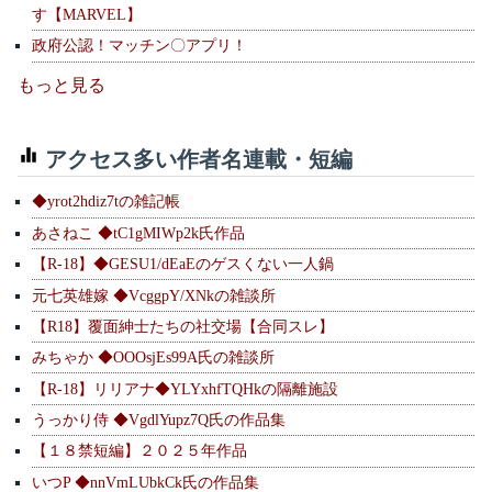
す【MARVEL】
政府公認！マッチン〇アプリ！
もっと見る
アクセス多い作者名連載・短編
◆yrot2hdiz7tの雑記帳
あさねこ ◆tC1gMIWp2k氏作品
【R-18】◆GESU1/dEaEのゲスくない一人鍋
元七英雄嫁 ◆VcggpY/XNkの雑談所
【R18】覆面紳士たちの社交場【合同スレ】
みちゃか ◆OOOsjEs99A氏の雑談所
【R-18】リリアナ◆YLYxhfTQHkの隔離施設
うっかり侍 ◆VgdlYupz7Q氏の作品集
【１８禁短編】２０２５年作品
いつP ◆nnVmLUbkCk氏の作品集