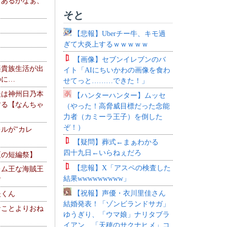
、あるかなぁ、
。
そと
【悲報】Uberチー牛、キモ過
ぎて大炎上するｗｗｗｗｗ
【画像】セブンイレブンのバ
楽貴族生活が出
イト「AIにちいかわの画像を食わ
のに…
せてっと………できた！」
夫は神州日乃本
【ハンターハンター】ムッセ
する【なんちゃ
（やった！高脅威目標だった念能
力者（カミーラ王子）を倒した
ぞ！）
ルが"カレ
【疑問】葬式←まぁわかる
四十九日←いらねぇだろ
夏の短編祭】
【悲報】X「アスペの検査した
レム王な海賊王
結果wwwwwwwww」
す
【祝報】声優・衣川里佳さん
夫くん
結婚発表！「ゾンビランドサガ」
なことよりおね
ゆうぎり、「ウマ娘」ナリタブラ
イアン、「天穂のサクナヒメ」コ