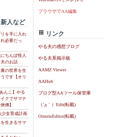
ブラウザでAA編集
新人など
リンク
プリを手に入れ
これ必要だっ
やる夫の感想ブログ
織にちんぽ怪人
やる夫系掲示板
る夫のお話
AAMZ Viewer
は裏の世界を生
ようです【オリ
AAHub
】
【あんこ】やる
ブログ型AAツール保管庫
サイクでサマナ
（´д｀）Edit(転載)
活俠傳】
法少女育成計画
OrinrinEditor(転載)
界を生きるサマ