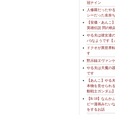
冠ナイン
人修羅だったや
シーだった友奈
【安価・あんこ
英雄伝説 閃の軌
やる夫は彼女達の
パ)なようです【
ドクオが異世界
す
黙示録ヱヴァン
やる夫は天魔の
です
【あんこ】やる
本物を見せられ
動戦士ガンダム
【R-18】なんか
ビー漫画みたい
をするお話