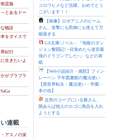
防衛蛮族
コロワヒメなど活躍。おめでとう
ございます！！
 ～とあるドー
～
【画像】ロボアニメのビーム
さん、攻撃にも防御にも使えて万
！な物語
能過ぎる
乃本をダイスで
GA文庫/ノベル：『地龍のダン
ジョン奮闘記! ~目覚めたら迷宮最
世界紀行
強のドラゴンでした~』 などの表
侠に生きたいよ
紙
【Web小説紹介・感想】フィン
どかがブラブラ
レーベン 千年図書館の魔法使い
【異世界転生・魔法使い・学園・
本の虫】
aGa
近所のコープにいる爺さん、
隙あらば他人のカゴに商品を入れ
ようとする
い連載
ト・アスノの栄