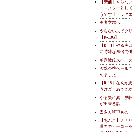
【安価】やらな
ーマスターとし
うです【ドラク
勇者立志伝
やらない夫でク
【R-18G】
【R-18】やる夫
に特殊な風俗で
輸送戦艦スペー
没落令嬢ベール
めました
【R-18】なんか
うけどまあええ
やる夫に異世界
が出来る話
巴さんNTRもの
【あんこ】ナナ
世界でヒーロー