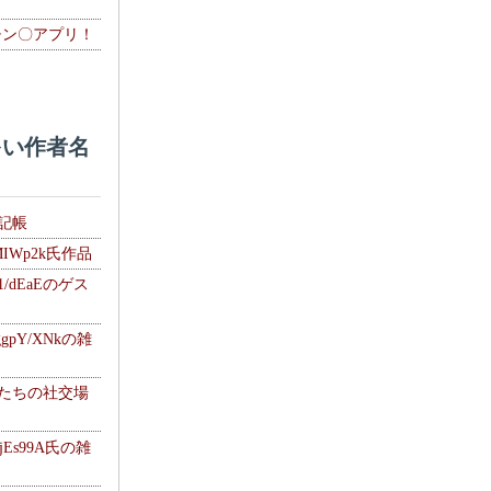
チン〇アプリ！
い作者名
雑記帳
MIWp2k氏作品
1/dEaEのゲス
gpY/XNkの雑
士たちの社交場
jEs99A氏の雑