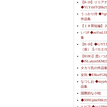
【R-18】リリア
◆YLYxhfTQH
うっかり侍 ◆Vgdl
作品集
【１８禁短編】
いつP ◆nnVmL
集
【R-18】◆G/YT
（仮）【バカエ
【R18G】思いつ
◆JSLa4ymSK
タカリ氏の作品
女衒 ◆E8kwFG
なつしお ◆myje
品集
国際的な小咄
◆N99UpbkNM
ルピア ◆1v1ZP