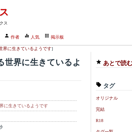
クス
クス
作者
人気
掲示板
世界に生きているようです
]
る世界に生きているよ
あとで読
タグ
オリジナル
界に生きているようです
完結
R18
秒
タグ一覧