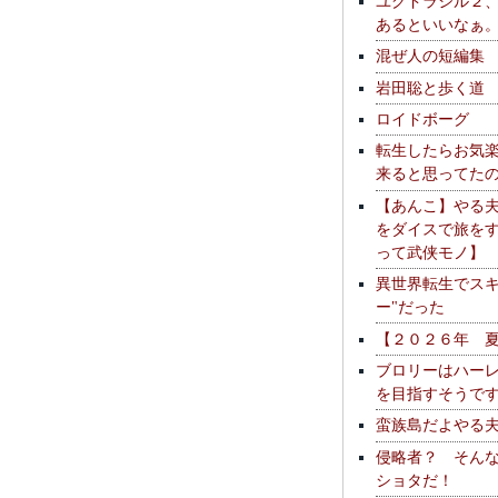
ユグドラシル２
あるといいなぁ
混ぜ人の短編集
岩田聡と歩く道
ロイドボーグ
転生したらお気
来ると思ってた
【あんこ】やる
をダイスで旅を
って武侠モノ】
異世界転生でスキ
ー"だった
【２０２６年 
ブロリーはハー
を目指すそうで
蛮族島だよやる
侵略者？ そん
ショタだ！