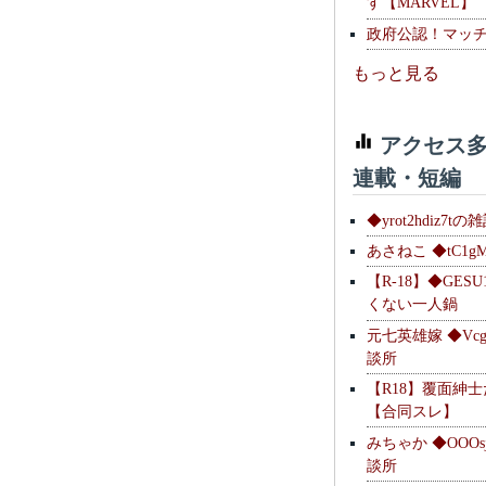
す【MARVEL】
政府公認！マッ
もっと見る
アクセス多
連載・短編
◆yrot2hdiz7tの
あさねこ ◆tC1g
【R-18】◆GESU
くない一人鍋
元七英雄嫁 ◆Vcg
談所
【R18】覆面紳
【合同スレ】
みちゃか ◆OOOs
談所