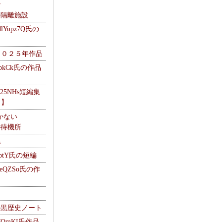
ナ
kの隔離施設
Yupz7Q氏の
２０２５年作品
UbkCk氏の作品
325NHs短編集
ロ】
かない
Mの待機所
集
HptY氏の短編
heQZSo氏の作
cの黒歴史ノート
WQmKI氏作品