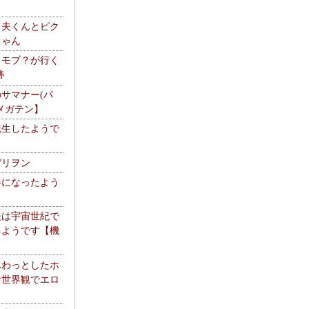
る夫くんとピク
ちゃん
】モブ？が行く
跡
サマナー(パ
メガテン】
転生したようで
ゲリヲン
器になったよう
夫は宇宙世紀で
るようです【機
】
ふわっとしたホ
な世界観でエロ