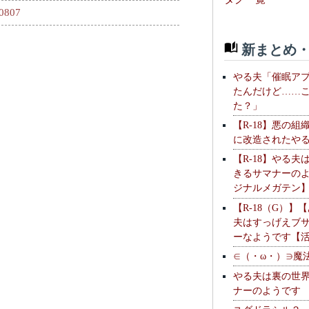
80807
新まとめ・
やる夫「催眠ア
たんだけど……
た？」
【R-18】悪の組
に改造されたや
【R-18】やる夫
きるサマナーの
ジナルメガテン
【R-18（G）】
夫はすっげえブ
ーなようです【
∈（・ω・）∋魔
やる夫は裏の世
ナーのようです