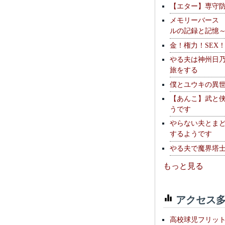
【エター】専守
メモリーバース
ルの記録と記憶
金！権力！SEX
やる夫は神州日
旅をする
僕とユウキの異
【あんこ】武と
うです
やらない夫とま
するようです
やる夫で魔界塔士S
もっと見る
アクセス多
高校球児フリッ