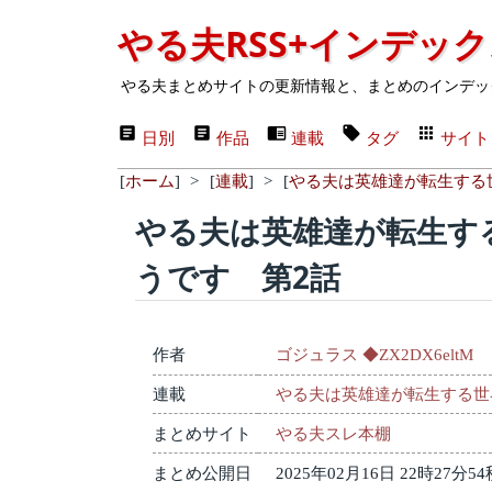
やる夫RSS+インデッ
やる夫まとめサイトの更新情報と、まとめのインデッ
日別
作品
連載
タグ
サイト
[
ホーム
]
>
[
連載
]
>
[
やる夫は英雄達が転生する
やる夫は英雄達が転生す
うです 第2話
作者
ゴジュラス ◆ZX2DX6eltM
連載
やる夫は英雄達が転生する世
まとめサイト
やる夫スレ本棚
まとめ公開日
2025年02月16日 22時27分54