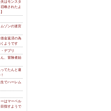
い夫はモンスタ
て召喚されたよ
エ】
リムゾンの迷宮
は借金返済の為
働くようです
ス・デブリ
さん、冒険者始
思ってたんと違
か！
転生でハーレム
リーはマーベル
を目指すようで