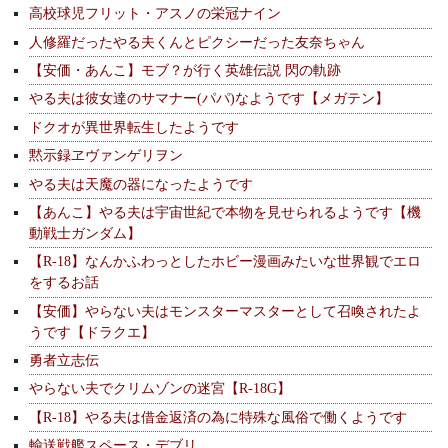
高校球児フリット・アスノの栄冠ナイン
人修羅だったやる夫くんとピクシーだった友奈ちゃん
【安価・あんこ】モブ？が行く英雄伝説 閃の軌跡
やる夫は彼女達のサマナー(パパ)なようです【メガテン】
ドクオが異世界転生したようです
黙示録ヱヴァンゲリヲン
やる夫は天魔の器になったようです
【あんこ】やる夫は宇宙世紀で本物を見せられるようです【機
動戦士ガンダム】
【R-18】なんかふわっとしたホビー漫画みたいな世界観でエロ
をするお話
【安価】やらない夫はモンスターマスターとして召喚されたよ
うです【ドラクエ】
勇者立志伝
やらない夫でクリムゾンの迷宮【R-18G】
【R-18】やる夫は借金返済の為に特殊な風俗で働くようです
輸送戦艦スペース・デブリ