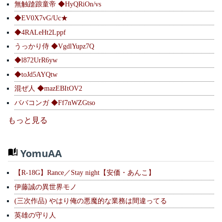
無触蹌踉童帝 ◆HyQRiOn/vs
◆EV0X7vG/Uc★
◆4RALeHt2Lppf
うっかり侍 ◆VgdlYupz7Q
◆l872UrR6yw
◆toJd5AYQtw
混ぜ人 ◆mazEBItOV2
ババコンガ ◆Ff7nWZGtso
もっと見る
YomuAA
【R-18G】Rance／Stay night【安価・あんこ】
伊藤誠の異世界モノ
(三次作品) やはり俺の悪魔的な業務は間違ってる
英雄の守り人