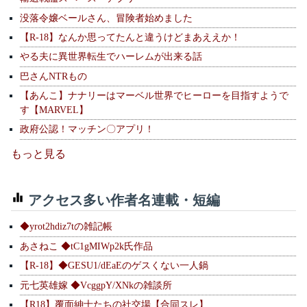
没落令嬢ベールさん、冒険者始めました
【R-18】なんか思ってたんと違うけどまあええか！
やる夫に異世界転生でハーレムが出来る話
巴さんNTRもの
【あんこ】ナナリーはマーベル世界でヒーローを目指すようで
す【MARVEL】
政府公認！マッチン〇アプリ！
もっと見る
アクセス多い作者名連載・短編
◆yrot2hdiz7tの雑記帳
あさねこ ◆tC1gMIWp2k氏作品
【R-18】◆GESU1/dEaEのゲスくない一人鍋
元七英雄嫁 ◆VcggpY/XNkの雑談所
【R18】覆面紳士たちの社交場【合同スレ】