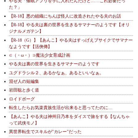
やる夫「催眠アプリを手に入れたんだけど……これ必要だっ
た？」
【R-18】悪の組織にちんぽ怪人に改造されたやる夫のお話
【R-18】やる夫は裏の世界を生きるサマナーのようです【オリ
ジナルメガテン】
【R-18（G）】【あんこ】やる夫はすっげえブサイクでサマナー
なようです【活俠傳】
∈（・ω・）∋魔法少女育成計画
やる夫は裏の世界を生きるサマナーのようです
ユグドラシル２、あるかなぁ、あるといいなぁ。
混ぜ人の短編集
岩田聡と歩く道
ロイドボーグ
転生したらお気楽貴族生活が出来ると思ってたのに…
【あんこ】やる夫は神州日乃本をダイスで旅をする【なんちゃ
って武侠モノ】
異世界転生でスキルが"カレー"だった