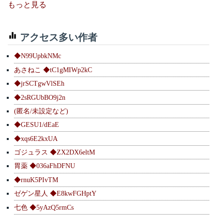
もっと見る
アクセス多い作者
◆N99UpbkNMc
あさねこ ◆tC1gMIWp2kC
◆jrSCTgwVlSEh
◆2sRGUbBO9j2n
(匿名/未設定など)
◆GESU1/dEaE
◆xqs6E2kxUA
ゴジュラス ◆ZX2DX6eltM
胃薬 ◆036aFhDFNU
◆rnuK5PIvTM
ゼゲン星人 ◆E8kwFGHptY
七色 ◆5yAzQ5rmCs