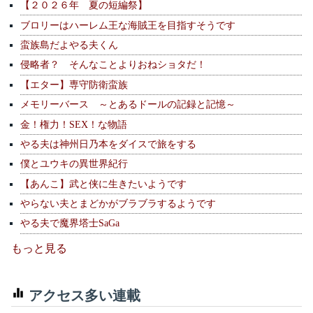
【２０２６年 夏の短編祭】
ブロリーはハーレム王な海賊王を目指すそうです
蛮族島だよやる夫くん
侵略者？ そんなことよりおねショタだ！
【エター】専守防衛蛮族
メモリーバース ～とあるドールの記録と記憶～
金！権力！SEX！な物語
やる夫は神州日乃本をダイスで旅をする
僕とユウキの異世界紀行
【あんこ】武と侠に生きたいようです
やらない夫とまどかがブラブラするようです
やる夫で魔界塔士SaGa
もっと見る
アクセス多い連載