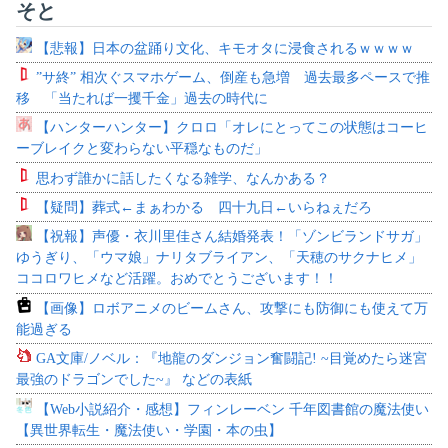
そと
【悲報】日本の盆踊り文化、キモオタに浸食されるｗｗｗｗ
”サ終” 相次ぐスマホゲーム、倒産も急増 過去最多ペースで推
移 「当たれば一攫千金」過去の時代に
【ハンターハンター】クロロ「オレにとってこの状態はコーヒ
ーブレイクと変わらない平穏なものだ」
思わず誰かに話したくなる雑学、なんかある？
【疑問】葬式←まぁわかる 四十九日←いらねぇだろ
【祝報】声優・衣川里佳さん結婚発表！「ゾンビランドサガ」
ゆうぎり、「ウマ娘」ナリタブライアン、「天穂のサクナヒメ」
ココロワヒメなど活躍。おめでとうございます！！
【画像】ロボアニメのビームさん、攻撃にも防御にも使えて万
能過ぎる
GA文庫/ノベル：『地龍のダンジョン奮闘記! ~目覚めたら迷宮
最強のドラゴンでした~』 などの表紙
【Web小説紹介・感想】フィンレーベン 千年図書館の魔法使い
【異世界転生・魔法使い・学園・本の虫】