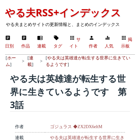
やる夫RSS+インデックス
やる夫まとめサイトの更新情報と、まとめのインデックス
サ
掲
日別
作品
連載
タグ
イト
作者
人気
示板
[
ホー
[
連
[
やる夫は英雄達が転生する世界に生きてい
>
>
ム
]
載
]
るようです
]
やる夫は英雄達が転生する世
界に生きているようです 第
3話
作者
ゴジュラス ◆ZX2DX6eltM
連載
やる夫は英雄達が転生する世界に生き