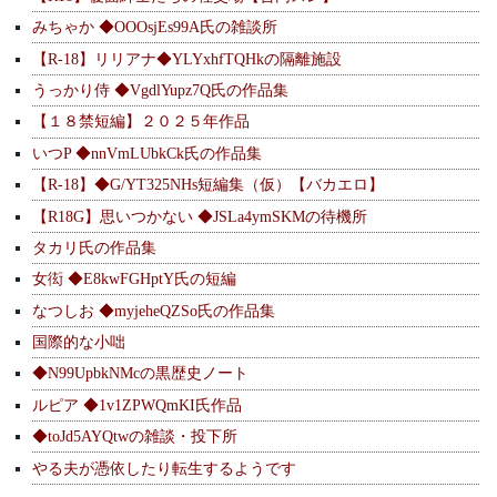
みちゃか ◆OOOsjEs99A氏の雑談所
【R-18】リリアナ◆YLYxhfTQHkの隔離施設
うっかり侍 ◆VgdlYupz7Q氏の作品集
【１８禁短編】２０２５年作品
いつP ◆nnVmLUbkCk氏の作品集
【R-18】◆G/YT325NHs短編集（仮）【バカエロ】
【R18G】思いつかない ◆JSLa4ymSKMの待機所
タカリ氏の作品集
女衒 ◆E8kwFGHptY氏の短編
なつしお ◆myjeheQZSo氏の作品集
国際的な小咄
◆N99UpbkNMcの黒歴史ノート
ルピア ◆1v1ZPWQmKI氏作品
◆toJd5AYQtwの雑談・投下所
やる夫が憑依したり転生するようです