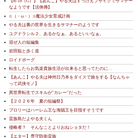
【R-18（G）】【あんこ】やる夫はすっげえブサイクでサマナー
なようです【活俠傳】
∈（・ω・）∋魔法少女育成計画
やる夫は裏の世界を生きるサマナーのようです
ユグドラシル２、あるかなぁ、あるといいなぁ。
混ぜ人の短編集
岩田聡と歩く道
ロイドボーグ
転生したらお気楽貴族生活が出来ると思ってたのに…
【あんこ】やる夫は神州日乃本をダイスで旅をする【なんちゃ
って武侠モノ】
異世界転生でスキルが"カレー"だった
【２０２６年 夏の短編祭】
ブロリーはハーレム王な海賊王を目指すそうです
蛮族島だよやる夫くん
侵略者？ そんなことよりおねショタだ！
【エター】専守防衛蛮族