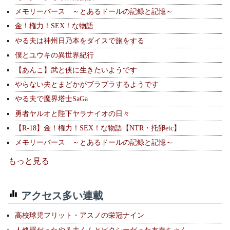
メモリーバース ～とあるドールの記録と記憶～
金！権力！SEX！な物語
やる夫は神州日乃本をダイスで旅をする
僕とユウキの異世界紀行
【あんこ】武と侠に生きたいようです
やらない夫とまどかがブラブラするようです
やる夫で魔界塔士SaGa
勇者ヤルオと陛下ヤラナイオの日々
【R-18】金！権力！SEX！な物語【NTR・托卵etc】
メモリーバース ～とあるドールの記録と記憶～
もっと見る
アクセス多い連載
高校球児フリット・アスノの栄冠ナイン
人修羅だったやる夫くんとピクシーだった友奈ちゃん