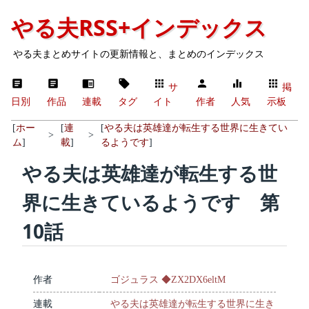
やる夫RSS+インデックス
やる夫まとめサイトの更新情報と、まとめのインデックス
サ
掲
日別
作品
連載
タグ
イト
作者
人気
示板
[
ホー
[
連
[
やる夫は英雄達が転生する世界に生きてい
>
>
ム
]
載
]
るようです
]
やる夫は英雄達が転生する世
界に生きているようです 第
10話
作者
ゴジュラス ◆ZX2DX6eltM
連載
やる夫は英雄達が転生する世界に生き