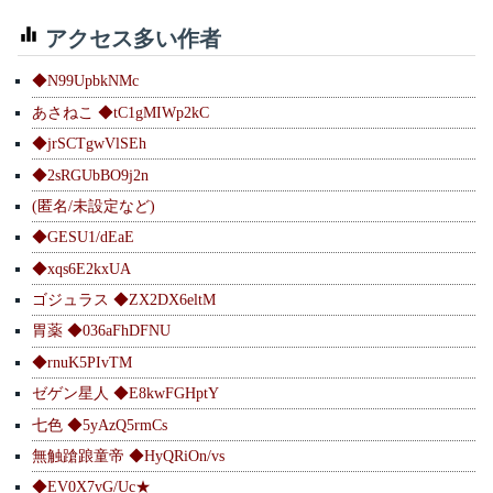
アクセス多い作者
◆N99UpbkNMc
あさねこ ◆tC1gMIWp2kC
◆jrSCTgwVlSEh
◆2sRGUbBO9j2n
(匿名/未設定など)
◆GESU1/dEaE
◆xqs6E2kxUA
ゴジュラス ◆ZX2DX6eltM
胃薬 ◆036aFhDFNU
◆rnuK5PIvTM
ゼゲン星人 ◆E8kwFGHptY
七色 ◆5yAzQ5rmCs
無触蹌踉童帝 ◆HyQRiOn/vs
◆EV0X7vG/Uc★