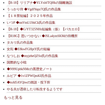
【R-18】リリアナ◆YLYxhfTQHkの隔離施設
うっかり侍 ◆VgdlYupz7Q氏の作品集
【１８禁短編】２０２５年作品
いつP ◆nnVmLUbkCk氏の作品集
【R-18】◆G/YT325NHs短編集（仮）【バカエロ】
【R18G】思いつかない ◆JSLa4ymSKMの待機所
タカリ氏の作品集
女衒 ◆E8kwFGHptY氏の短編
なつしお ◆myjeheQZSo氏の作品集
国際的な小咄
◆N99UpbkNMcの黒歴史ノート
ルピア ◆1v1ZPWQmKI氏作品
◆toJd5AYQtwの雑談・投下所
やる夫が憑依したり転生するようです
もっと見る