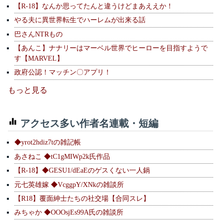
【R-18】なんか思ってたんと違うけどまあええか！
やる夫に異世界転生でハーレムが出来る話
巴さんNTRもの
【あんこ】ナナリーはマーベル世界でヒーローを目指すようで
す【MARVEL】
政府公認！マッチン〇アプリ！
もっと見る
アクセス多い作者名連載・短編
◆yrot2hdiz7tの雑記帳
あさねこ ◆tC1gMIWp2k氏作品
【R-18】◆GESU1/dEaEのゲスくない一人鍋
元七英雄嫁 ◆VcggpY/XNkの雑談所
【R18】覆面紳士たちの社交場【合同スレ】
みちゃか ◆OOOsjEs99A氏の雑談所