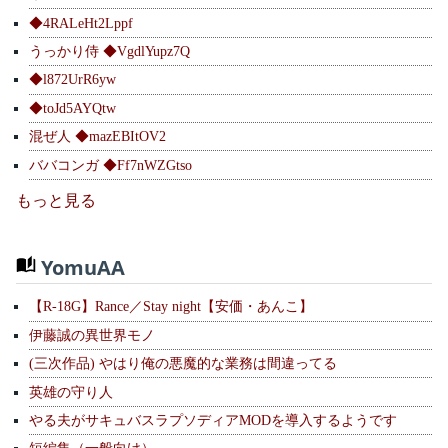
◆4RALeHt2Lppf
うっかり侍 ◆VgdlYupz7Q
◆l872UrR6yw
◆toJd5AYQtw
混ぜ人 ◆mazEBItOV2
ババコンガ ◆Ff7nWZGtso
もっと見る
YomuAA
【R-18G】Rance／Stay night【安価・あんこ】
伊藤誠の異世界モノ
(三次作品) やはり俺の悪魔的な業務は間違ってる
英雄の守り人
やる夫がサキュバスラプソディアMODを導入するようです