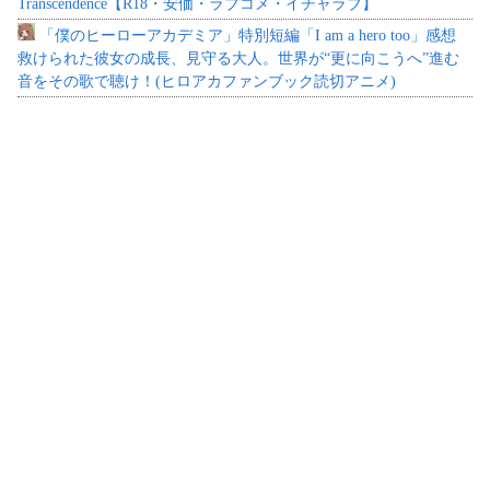
Transcendence【R18・安価・ラブコメ・イチャラブ】
「僕のヒーローアカデミア」特別短編「I am a hero too」感想
救けられた彼女の成長、見守る大人。世界が“更に向こうへ”進む
音をその歌で聴け！(ヒロアカファンブック読切アニメ)