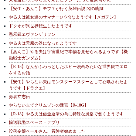
【安価・あんこ】モブ？が行く英雄伝説 閃の軌跡
やる夫は彼女達のサマナー(パパ)なようです【メガテン】
ドクオが異世界転生したようです
黙示録ヱヴァンゲリヲン
やる夫は天魔の器になったようです
【あんこ】やる夫は宇宙世紀で本物を見せられるようです【機
動戦士ガンダム】
【R-18】なんかふわっとしたホビー漫画みたいな世界観でエロ
をするお話
【安価】やらない夫はモンスターマスターとして召喚されたよ
うです【ドラクエ】
勇者立志伝
やらない夫でクリムゾンの迷宮【R-18G】
【R-18】やる夫は借金返済の為に特殊な風俗で働くようです
輸送戦艦スペース・デブリ
没落令嬢ベールさん、冒険者始めました