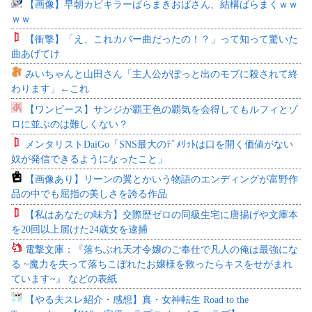
【画像】早朝カビキラーばらまきおばさん、結構ばらまくｗｗ
ｗｗ
【衝撃】「え、これカバー曲だったの！？」って知って驚いた
曲あげてけ
みいちゃんと山田さん「主人公がぽっと出のモブに殺されて終
わります」←これ
【ワンピース】サンジが覇王色の覇気を会得してもルフィとゾ
ロに並ぶのは難しくない？
メンタリストDaiGo「SNS最大のﾃﾞﾒﾘｯﾄは口を開く価値がない
奴が発信できるようになったこと」
【画像あり】リーンの翼とかいう物語のエンディングが富野作
品の中でも屈指の美しさを誇る作品
【私はあなたの味方】交際歴ゼロの同級生宅に唐揚げや文庫本
を20回以上届けた24歳女を逮捕
電撃文庫：『落ちぶれ天才令嬢のご奉仕で凡人の俺は最強にな
る ~魔力を失って落ちこぼれたお嬢様を救ったらキスをせがまれ
ています~』 などの表紙
【やる夫スレ紹介・感想】真・女神転生 Road to the