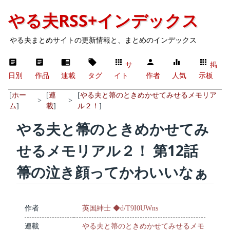
やる夫RSS+インデックス
やる夫まとめサイトの更新情報と、まとめのインデックス
サ
掲
日別
作品
連載
タグ
イト
作者
人気
示板
[
ホー
[
連
[
やる夫と箒のときめかせてみせるメモリア
>
>
ム
]
載
]
ル２！
]
やる夫と箒のときめかせてみ
せるメモリアル２！ 第12話
箒の泣き顔ってかわいいなぁ
作者
英国紳士 ◆d/T9I0UWns
連載
やる夫と箒のときめかせてみせるメモ