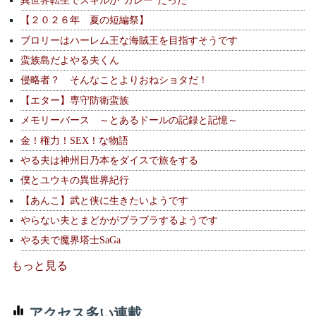
【２０２６年 夏の短編祭】
ブロリーはハーレム王な海賊王を目指すそうです
蛮族島だよやる夫くん
侵略者？ そんなことよりおねショタだ！
【エター】専守防衛蛮族
メモリーバース ～とあるドールの記録と記憶～
金！権力！SEX！な物語
やる夫は神州日乃本をダイスで旅をする
僕とユウキの異世界紀行
【あんこ】武と侠に生きたいようです
やらない夫とまどかがブラブラするようです
やる夫で魔界塔士SaGa
もっと見る
アクセス多い連載