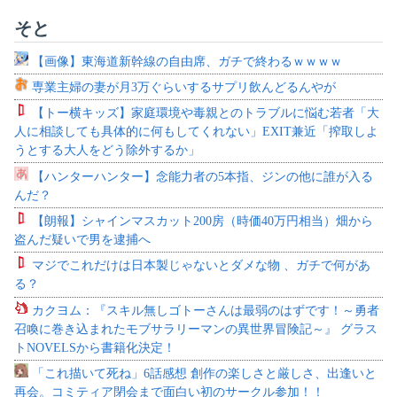
そと
【画像】東海道新幹線の自由席、ガチで終わるｗｗｗｗ
専業主婦の妻が月3万ぐらいするサプリ飲んどるんやが
【トー横キッズ】家庭環境や毒親とのトラブルに悩む若者「大
人に相談しても具体的に何もしてくれない」EXIT兼近「搾取しよ
うとする大人をどう除外するか」
【ハンターハンター】念能力者の5本指、ジンの他に誰が入る
んだ？
【朗報】シャインマスカット200房（時価40万円相当）畑から
盗んだ疑いで男を逮捕へ
マジでこれだけは日本製じゃないとダメな物 、ガチで何があ
る？
カクヨム：『スキル無しゴトーさんは最弱のはずです！～勇者
召喚に巻き込まれたモブサラリーマンの異世界冒険記～』 グラス
トNOVELSから書籍化決定！
「これ描いて死ね」6話感想 創作の楽しさと厳しさ、出逢いと
再会。コミティア閉会まで面白い初のサークル参加！！