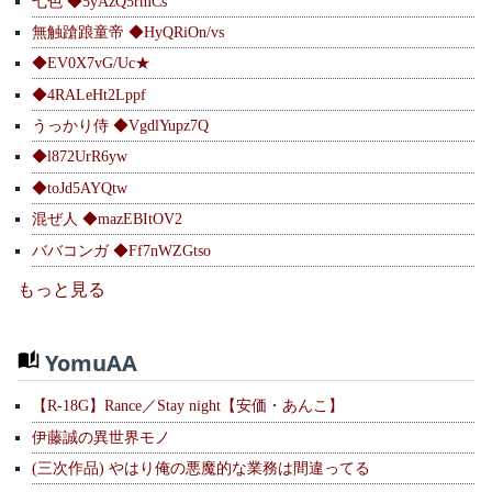
七色 ◆5yAzQ5rmCs
無触蹌踉童帝 ◆HyQRiOn/vs
◆EV0X7vG/Uc★
◆4RALeHt2Lppf
うっかり侍 ◆VgdlYupz7Q
◆l872UrR6yw
◆toJd5AYQtw
混ぜ人 ◆mazEBItOV2
ババコンガ ◆Ff7nWZGtso
もっと見る
YomuAA
【R-18G】Rance／Stay night【安価・あんこ】
伊藤誠の異世界モノ
(三次作品) やはり俺の悪魔的な業務は間違ってる