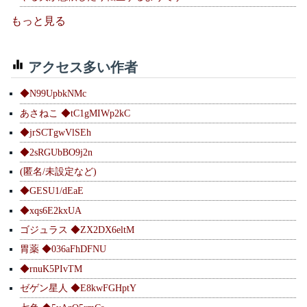
もっと見る
アクセス多い作者
◆N99UpbkNMc
あさねこ ◆tC1gMIWp2kC
◆jrSCTgwVlSEh
◆2sRGUbBO9j2n
(匿名/未設定など)
◆GESU1/dEaE
◆xqs6E2kxUA
ゴジュラス ◆ZX2DX6eltM
胃薬 ◆036aFhDFNU
◆rnuK5PIvTM
ゼゲン星人 ◆E8kwFGHptY