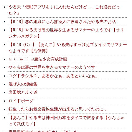
やる夫「催眠アプリを手に入れたんだけど……これ必要だっ
た？」
【R-18】悪の組織にちんぽ怪人に改造されたやる夫のお話
【R-18】やる夫は裏の世界を生きるサマナーのようです【オリ
ジナルメガテン】
【R-18（G）】【あんこ】やる夫はすっげえブサイクでサマナー
なようです【活俠傳】
∈（・ω・）∋魔法少女育成計画
やる夫は裏の世界を生きるサマナーのようです
ユグドラシル２、あるかなぁ、あるといいなぁ。
混ぜ人の短編集
岩田聡と歩く道
ロイドボーグ
転生したらお気楽貴族生活が出来ると思ってたのに…
【あんこ】やる夫は神州日乃本をダイスで旅をする【なんちゃ
って武侠モノ】
異世界転生でスキルが"カレー"だった