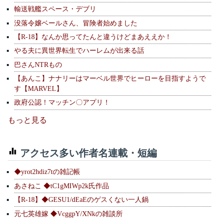
輸送戦艦スペース・デブリ
没落令嬢ベールさん、冒険者始めました
【R-18】なんか思ってたんと違うけどまあええか！
やる夫に異世界転生でハーレムが出来る話
巴さんNTRもの
【あんこ】ナナリーはマーベル世界でヒーローを目指すようで
す【MARVEL】
政府公認！マッチン〇アプリ！
もっと見る
アクセス多い作者名連載・短編
◆yrot2hdiz7tの雑記帳
あさねこ ◆tC1gMIWp2k氏作品
【R-18】◆GESU1/dEaEのゲスくない一人鍋
元七英雄嫁 ◆VcggpY/XNkの雑談所