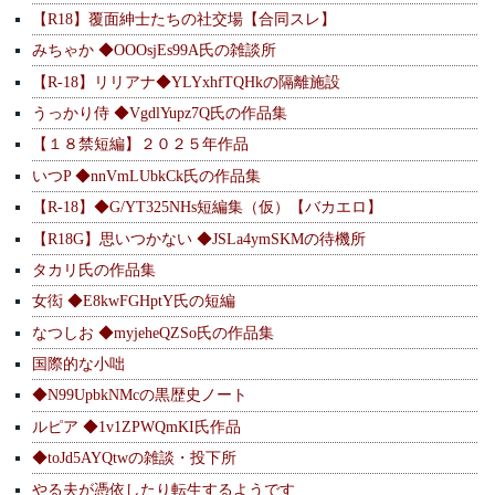
【R18】覆面紳士たちの社交場【合同スレ】
みちゃか ◆OOOsjEs99A氏の雑談所
【R-18】リリアナ◆YLYxhfTQHkの隔離施設
うっかり侍 ◆VgdlYupz7Q氏の作品集
【１８禁短編】２０２５年作品
いつP ◆nnVmLUbkCk氏の作品集
【R-18】◆G/YT325NHs短編集（仮）【バカエロ】
【R18G】思いつかない ◆JSLa4ymSKMの待機所
タカリ氏の作品集
女衒 ◆E8kwFGHptY氏の短編
なつしお ◆myjeheQZSo氏の作品集
国際的な小咄
◆N99UpbkNMcの黒歴史ノート
ルピア ◆1v1ZPWQmKI氏作品
◆toJd5AYQtwの雑談・投下所
やる夫が憑依したり転生するようです