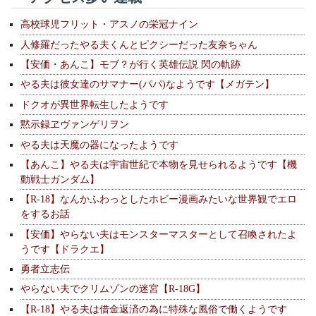
高校球児フリット・アスノの栄冠ナイン
人修羅だったやる夫くんとピクシーだった友奈ちゃん
【安価・あんこ】モブ？が行く英雄伝説 閃の軌跡
やる夫は彼女達のサマナー(パパ)なようです【メガテン】
ドクオが異世界転生したようです
黙示録ヱヴァンゲリヲン
やる夫は天魔の器になったようです
【あんこ】やる夫は宇宙世紀で本物を見せられるようです【機
動戦士ガンダム】
【R-18】なんかふわっとしたホビー漫画みたいな世界観でエロ
をするお話
【安価】やらない夫はモンスターマスターとして召喚されたよ
うです【ドラクエ】
勇者立志伝
やらない夫でクリムゾンの迷宮【R-18G】
【R-18】やる夫は借金返済の為に特殊な風俗で働くようです