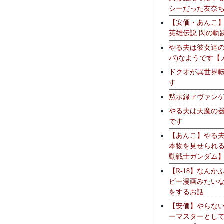
シーだった友奈
【安価・あんこ
英雄伝説 閃の軌
やる夫は彼女達の
パ)なようです【
ドクオが異世界
す
黙示録ヱヴァン
やる夫は天魔の
です
【あんこ】やる
本物を見せられ
動戦士ガンダム
【R-18】なんか
ビー漫画みたい
をするお話
【安価】やらな
ーマスターとし