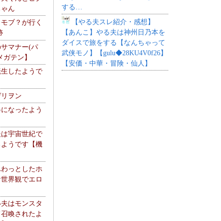
する…
ちゃん
【やる夫スレ紹介・感想】
】モブ？が行く
【あんこ】やる夫は神州日乃本を
跡
ダイスで旅をする【なんちゃって
サマナー(パ
武侠モノ】【gulu◆28KU4V0f26】
メガテン】
【安価・中華・冒険・仙人】
転生したようで
ゲリヲン
器になったよう
夫は宇宙世紀で
るようです【機
】
ふわっとしたホ
な世界観でエロ
い夫はモンスタ
て召喚されたよ