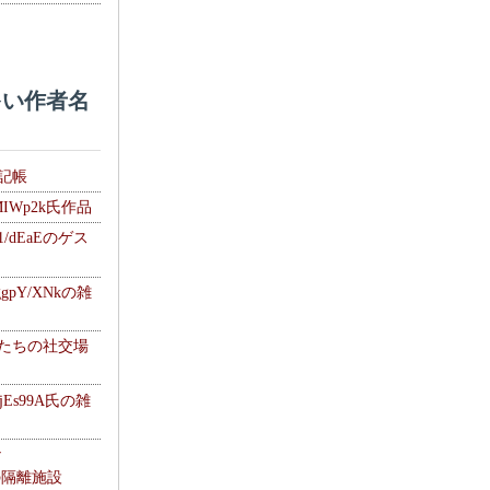
い作者名
雑記帳
MIWp2k氏作品
1/dEaEのゲス
gpY/XNkの雑
士たちの社交場
jEs99A氏の雑
ナ
kの隔離施設