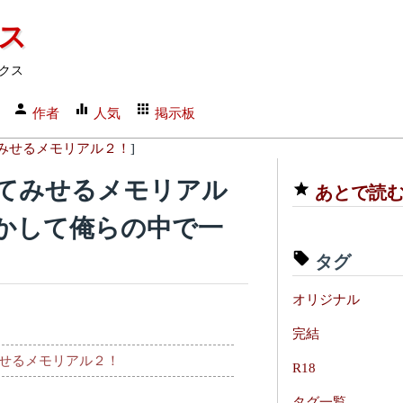
クス
クス
作者
人気
掲示板
みせるメモリアル２！
]
てみせるメモリアル
あとで読
しかして俺らの中で一
タグ
オリジナル
完結
せるメモリアル２！
R18
タグ一覧