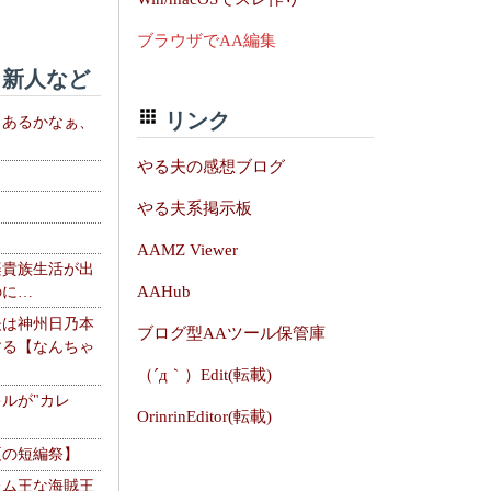
ブラウザでAA編集
新人など
リンク
、あるかなぁ、
。
やる夫の感想ブログ
やる夫系掲示板
AAMZ Viewer
楽貴族生活が出
AAHub
のに…
夫は神州日乃本
ブログ型AAツール保管庫
する【なんちゃ
（´д｀）Edit(転載)
ルが"カレ
OrinrinEditor(転載)
夏の短編祭】
レム王な海賊王