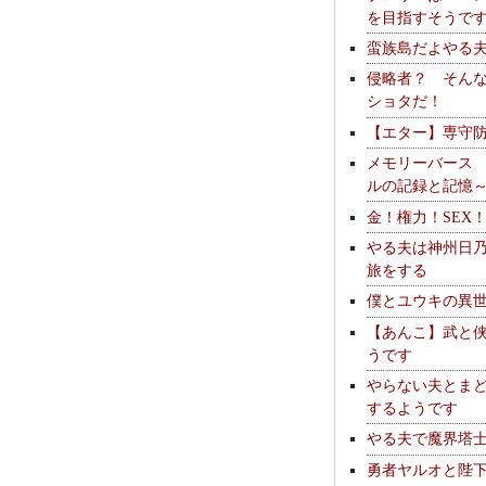
を目指すそうで
蛮族島だよやる
侵略者？ そん
ショタだ！
【エター】専守
メモリーバース
ルの記録と記憶
金！権力！SEX
やる夫は神州日
旅をする
僕とユウキの異
【あんこ】武と
うです
やらない夫とま
するようです
やる夫で魔界塔士S
勇者ヤルオと陛