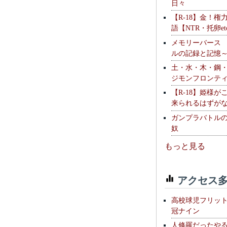
日々
【R-18】金！権
語【NTR・托卵et
メモリーバース
ルの記録と記憶
土・水・木・鋼
ジモンフロンテ
【R-18】姫様が
来られるはずが
ガンプラバトル
奴
もっと見る
アクセス多
高校球児フリッ
冠ナイン
人修羅だったや