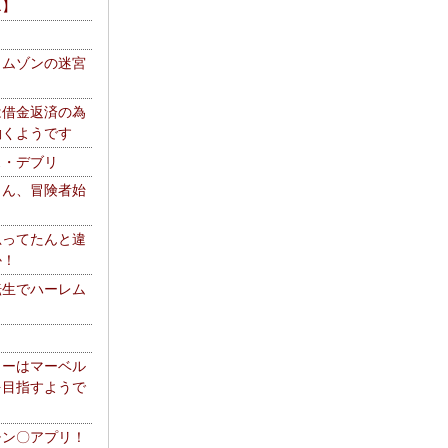
エ】
リムゾンの迷宮
は借金返済の為
働くようです
ス・デブリ
さん、冒険者始
思ってたんと違
か！
転生でハーレム
リーはマーベル
を目指すようで
チン〇アプリ！