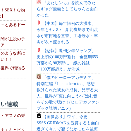
『あたしンち』を読んでみた
らギャグ漫画としてちゃんと面白
力！SEX！な物
かった
c】
【中国】毎年恒例の大洪水、
 ～とあるドー
今年もヤバい 湖北省帰県で山洪
～
水が市街地を直撃、工場浸水・車
・闇が主役のデ
両が次々流される
ィア
【悲報】週刊少年ジャンプ、
このような所に
史上初の100万部割れ 全盛期653
ない！！
万部から98万部に…紙の雑誌
の世界で頑張る
「100万部超え」が消滅
「僕のヒーローアカデミア」
特別短編「I am a hero too」感想
救けられた彼女の成長、見守る大
人。世界が“更に向こうへ”進む音
をその歌で聴け！(ヒロアカファン
い連載
ブック読切アニメ)
ト・アスノの栄
【画像あり】ワイ、今更
SSSS.GRIDMANを観賞するも面白
過ぎて今まで観てなかったを後悔
る夫くんとピク