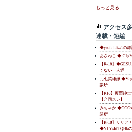
もっと見る
アクセス多
連載・短編
◆yrot2hdiz7tの
あさねこ ◆tC1g
【R-18】◆GESU
くない一人鍋
元七英雄嫁 ◆Vcg
談所
【R18】覆面紳
【合同スレ】
みちゃか ◆OOOs
談所
【R-18】リリア
◆YLYxhfTQH