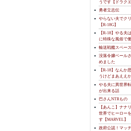
うです【ドラク
勇者立志伝
やらない夫でク
【R-18G】
【R-18】やる夫
に特殊な風俗で
輸送戦艦スペー
没落令嬢ベール
めました
【R-18】なんか
うけどまあええ
やる夫に異世界
が出来る話
巴さんNTRもの
【あんこ】ナナ
世界でヒーロー
す【MARVEL】
政府公認！マッ