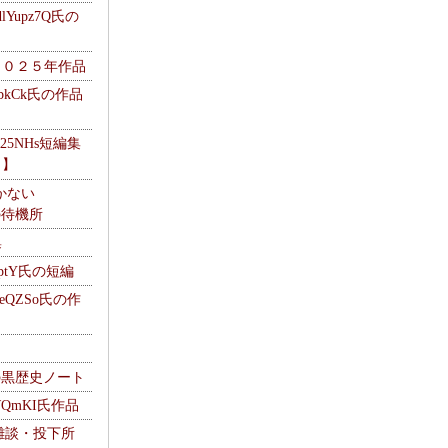
Yupz7Q氏の
２０２５年作品
UbkCk氏の作品
325NHs短編集
ロ】
かない
Mの待機所
集
HptY氏の短編
heQZSo氏の作
cの黒歴史ノート
WQmKI氏作品
wの雑談・投下所