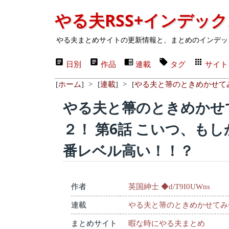
やる夫RSS+インデッ
やる夫まとめサイトの更新情報と、まとめのインデッ
日別
作品
連載
タグ
サイト
[
ホーム
]
>
[
連載
]
>
[
やる夫と箒のときめかせて
やる夫と箒のときめかせ
２！ 第6話 こいつ、も
番レベル高い！！？
作者
英国紳士 ◆d/T9I0UWns
連載
やる夫と箒のときめかせてみ
まとめサイト
暇な時にやる夫まとめ