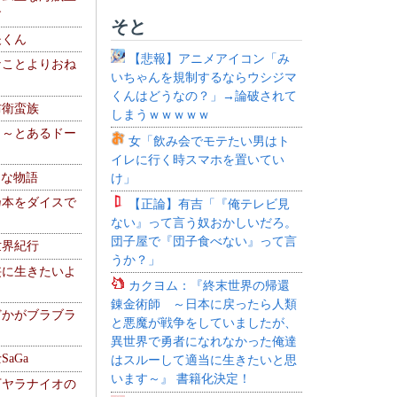
す
そと
夫くん
【悲報】アニメアイコン「み
なことよりおね
いちゃんを規制するならウシジマ
くんはどうなの？」→論破されて
防衛蛮族
しまうｗｗｗｗｗ
 ～とあるドー
女「飲み会でモテたい男はト
～
イレに行く時スマホを置いてい
！な物語
け」
乃本をダイスで
【正論】有吉「『俺テレビ見
ない』って言う奴おかしいだろ。
団子屋で『団子食べない』って言
世界紀行
うか？」
侠に生きたいよ
カクヨム：『終末世界の帰還
錬金術師 ～日本に戻ったら人類
どかがブラブラ
と悪魔が戦争をしていましたが、
異世界で勇者になれなかった俺達
aGa
はスルーして適当に生きたいと思
います～』 書籍化決定！
下ヤラナイオの