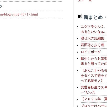
秒
com/blog-entry-48717.html
新まとめ・
ユグドラシル２
あるといいなぁ
混ぜ人の短編集
岩田聡と歩く道
ロイドボーグ
転生したらお気
来ると思ってた
【あんこ】やる
をダイスで旅を
って武侠モノ】
異世界転生でスキ
ー"だった
【２０２６年 
ブロリーはハー