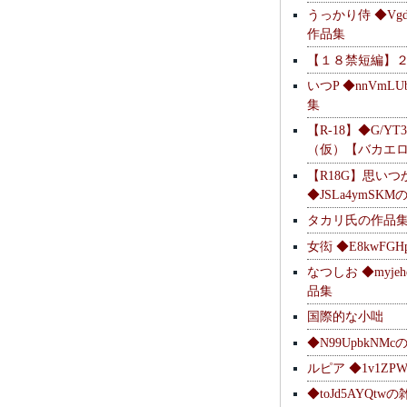
うっかり侍 ◆Vgdl
作品集
【１８禁短編】
いつP ◆nnVmL
集
【R-18】◆G/YT
（仮）【バカエ
【R18G】思いつ
◆JSLa4ymSK
タカリ氏の作品
女衒 ◆E8kwFG
なつしお ◆myje
品集
国際的な小咄
◆N99UpbkNM
ルピア ◆1v1ZP
◆toJd5AYQt