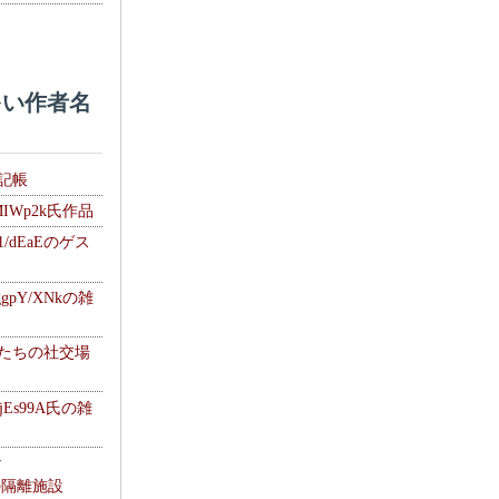
い作者名
雑記帳
MIWp2k氏作品
1/dEaEのゲス
gpY/XNkの雑
士たちの社交場
jEs99A氏の雑
ナ
kの隔離施設