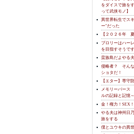
をダイスで旅を
って武侠モノ】
異世界転生でスキ
ー"だった
【２０２６年 
ブロリーはハー
を目指すそうで
蛮族島だよやる
侵略者？ そん
ショタだ！
【エター】専守
メモリーバース
ルの記録と記憶
金！権力！SEX
やる夫は神州日
旅をする
僕とユウキの異