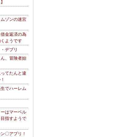
エ】
リムゾンの迷宮
は借金返済の為
働くようです
ス・デブリ
さん、冒険者始
思ってたんと違
か！
転生でハーレム
リーはマーベル
を目指すようで
チン〇アプリ！