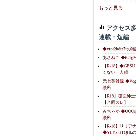
もっと見る
アクセス多
連載・短編
◆yrot2hdiz7tの
あさねこ ◆tC1g
【R-18】◆GESU
くない一人鍋
元七英雄嫁 ◆Vcg
談所
【R18】覆面紳
【合同スレ】
みちゃか ◆OOOs
談所
【R-18】リリア
◆YLYxhfTQH