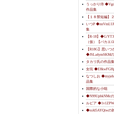
うっかり侍 ◆Vgdl
作品集
【１８禁短編】
いつP ◆nnVmL
集
【R-18】◆G/YT
（仮）【バカエ
【R18G】思いつ
◆JSLa4ymSK
タカリ氏の作品
女衒 ◆E8kwFG
なつしお ◆myje
品集
国際的な小咄
◆N99UpbkNM
ルピア ◆1v1ZP
◆toJd5AYQt