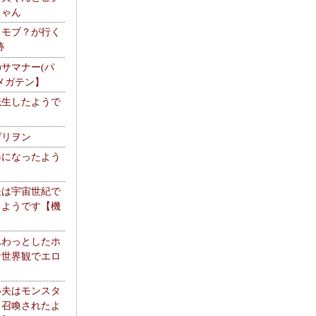
ちゃん
】モブ？が行く
跡
サマナー(パ
メガテン】
転生したようで
ゲリヲン
器になったよう
夫は宇宙世紀で
るようです【機
】
ふわっとしたホ
な世界観でエロ
い夫はモンスタ
て召喚されたよ