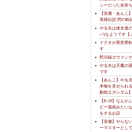
シーだった友奈
【安価・あんこ
英雄伝説 閃の軌
やる夫は彼女達の
パ)なようです【
ドクオが異世界
す
黙示録ヱヴァン
やる夫は天魔の
です
【あんこ】やる
本物を見せられ
動戦士ガンダム
【R-18】なんか
ビー漫画みたい
をするお話
【安価】やらな
ーマスターとし