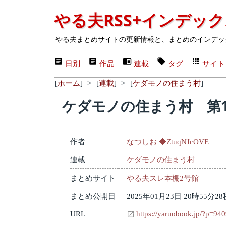
やる夫RSS+インデッ
やる夫まとめサイトの更新情報と、まとめのインデッ
日別
作品
連載
タグ
サイト
[
ホーム
]
>
[
連載
]
>
[
ケダモノの住まう村
]
ケダモノの住まう村 第1
作者
なつしお ◆ZtuqNJcOVE
連載
ケダモノの住まう村
まとめサイト
やる夫スレ本棚2号館
まとめ公開日
2025年01月23日 20時55分28
URL
https://yaruobook.jp/?p=94