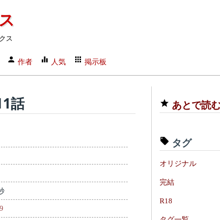
クス
クス
作者
人気
掲示板
1話
あとで読
タグ
オリジナル
完結
秒
R18
09
タグ一覧