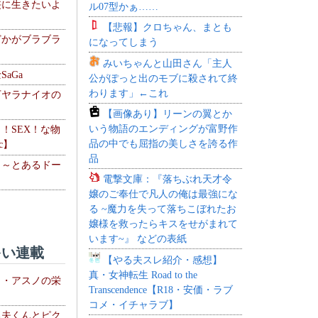
侠に生きたいよ
ル07型かぁ……
【悲報】クロちゃん、まとも
どかがブラブラ
になってしまう
みいちゃんと山田さん「主人
aGa
公がぽっと出のモブに殺されて終
わります」←これ
下ヤラナイオの
【画像あり】リーンの翼とか
いう物語のエンディングが富野作
力！SEX！な物
品の中でも屈指の美しさを誇る作
c】
品
 ～とあるドー
電撃文庫：『落ちぶれ天才令
～
嬢のご奉仕で凡人の俺は最強にな
る ~魔力を失って落ちこぼれたお
嬢様を救ったらキスをせがまれて
います~』 などの表紙
い連載
【やる夫スレ紹介・感想】
真・女神転生 Road to the
ト・アスノの栄
Transcendence【R18・安価・ラブ
コメ・イチャラブ】
る夫くんとピク