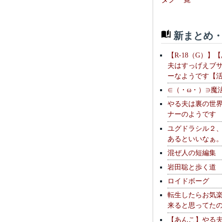
新まとめ・
【R-18（G）】
夫はすっげえブ
ーなようです【
∈（・ω・）∋魔
やる夫は裏の世
ナーのようです
ユグドラシル２
あるといいなぁ
混ぜ人の短編集
岩田聡と歩く道
ロイドボーグ
転生したらお気
来ると思ってた
【あんこ】やる