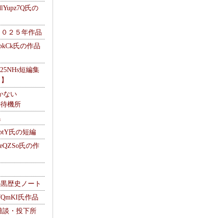
Yupz7Q氏の
２０２５年作品
UbkCk氏の作品
325NHs短編集
ロ】
かない
Mの待機所
集
HptY氏の短編
heQZSo氏の作
cの黒歴史ノート
WQmKI氏作品
wの雑談・投下所