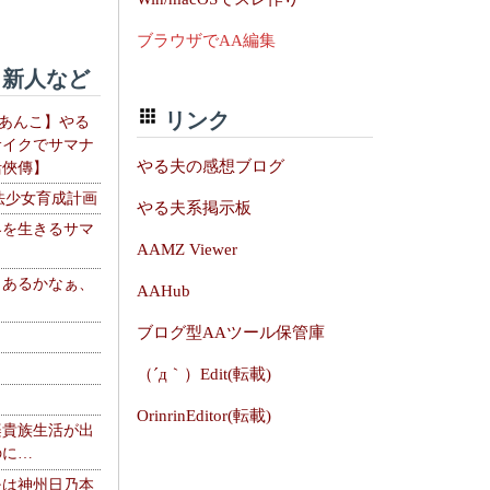
ブラウザでAA編集
新人など
リンク
【あんこ】やる
サイクでサマナ
やる夫の感想ブログ
活俠傳】
法少女育成計画
やる夫系掲示板
界を生きるサマ
AAMZ Viewer
、あるかなぁ、
AAHub
。
ブログ型AAツール保管庫
（´д｀）Edit(転載)
OrinrinEditor(転載)
楽貴族生活が出
のに…
夫は神州日乃本