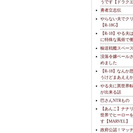
うです【ドラク
勇者立志伝
やらない夫でク
【R-18G】
【R-18】やる夫
に特殊な風俗で
輸送戦艦スペー
没落令嬢ベール
めました
【R-18】なんか
うけどまあええ
やる夫に異世界
が出来る話
巴さんNTRもの
【あんこ】ナナ
世界でヒーロー
す【MARVEL】
政府公認！マッ