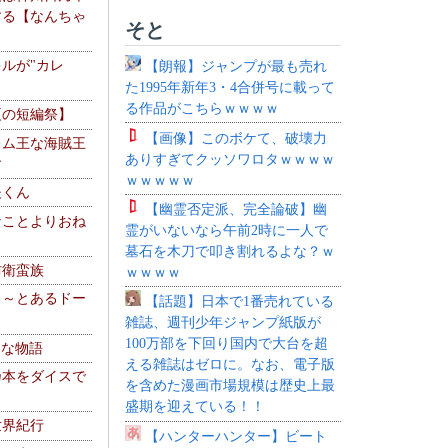
する【なんちゃ
そと
ルが"カレ
【朗報】ジャンプが最も売れ
た1995年新年3・4合併号に載って
る作品がこちらｗｗｗｗ
夏の短編祭】
【画像】このボケて、破壊力
レム王な海賊王
ありすぎてクッソワロタｗｗｗｗ
す
ｗｗｗｗｗ
夫くん
【幽霊否定派、完全論破】幽
なことよりおね
霊がいないなら午前2時に一人で
墓石を木刀で叩き割れるよな？ｗ
防衛蛮族
ｗｗｗｗ
 ～とあるドー
【話題】日本で1番売れている
～
雑誌、週刊少年ジャンプ紙版が
100万部を下回り国内で大台を超
！な物語
える雑誌はゼロに。なお、電子版
乃本をダイスで
を含めた漫画市場規模は歴史上最
盛期を迎えている！！
世界紀行
【ハンターハンター】ビート