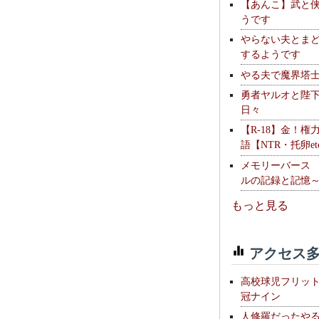
【あんこ】武と
うです
やらない夫とま
するようです
やる夫で魔界塔士S
勇者ヤルオと陛
日々
【R-18】金！権
語【NTR・托卵et
メモリーバース
ルの記録と記憶
もっと見る
アクセス多
高校球児フリッ
冠ナイン
人修羅だったや