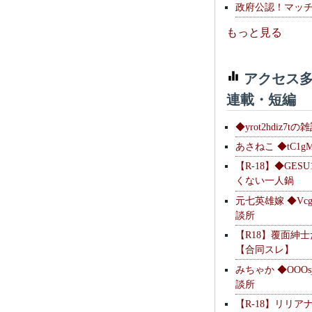
政府公認！マッ
もっと見る
アクセス多
連載・短編
◆yrot2hdiz7tの
あさねこ ◆tC1g
【R-18】◆GESU
くない一人鍋
元七英雄嫁 ◆Vcg
談所
【R18】覆面紳
【合同スレ】
みちゃか ◆OOOs
談所
【R-18】リリア