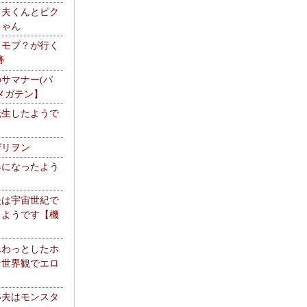
る夫くんとピク
ちゃん
】モブ？が行く
跡
サマナー(パ
メガテン】
転生したようで
ゲリヲン
器になったよう
夫は宇宙世紀で
るようです【機
】
ふわっとしたホ
な世界観でエロ
い夫はモンスタ