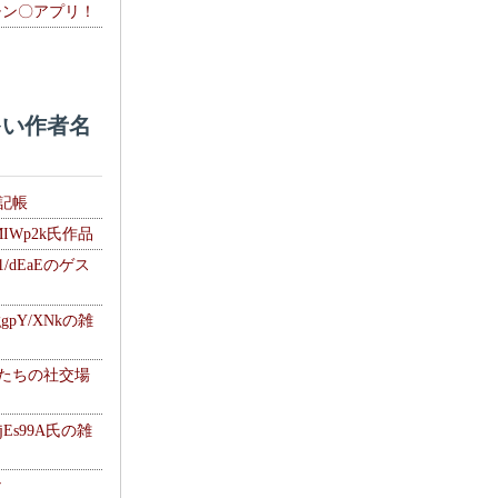
チン〇アプリ！
い作者名
雑記帳
MIWp2k氏作品
1/dEaEのゲス
gpY/XNkの雑
士たちの社交場
jEs99A氏の雑
ナ