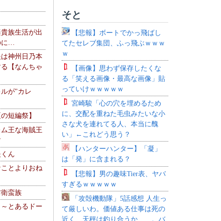
そと
楽貴族生活が出
【悲報】ボートでかっ飛ばし
のに…
てたセレブ集団、ふっ飛ぶｗｗｗ
ｗ
夫は神州日乃本
する【なんちゃ
【画像】思わず保存したくな
る「笑える画像・最高な画像」貼
っていけｗｗｗｗｗ
ルが"カレ
宮崎駿「心の穴を埋めるため
に、交配を重ねた毛虫みたいな小
夏の短編祭】
さな犬を連れてる人、本当に醜
レム王な海賊王
い」←これどう思う？
す
【ハンターハンター】「凝」
夫くん
は「発」に含まれる？
なことよりおね
【悲報】男の趣味Tier表、ヤバ
すぎるｗｗｗｗｗ
防衛蛮族
「攻殻機動隊」5話感想 人生っ
 ～とあるドー
て厳しいわ。価値ある仕事は死の
～
近く、天秤は釣り合うか……。バ