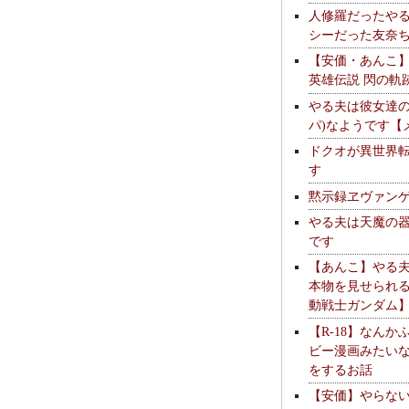
人修羅だったや
シーだった友奈
【安価・あんこ
英雄伝説 閃の軌
やる夫は彼女達の
パ)なようです【
ドクオが異世界
す
黙示録ヱヴァン
やる夫は天魔の
です
【あんこ】やる
本物を見せられ
動戦士ガンダム
【R-18】なんか
ビー漫画みたい
をするお話
【安価】やらな