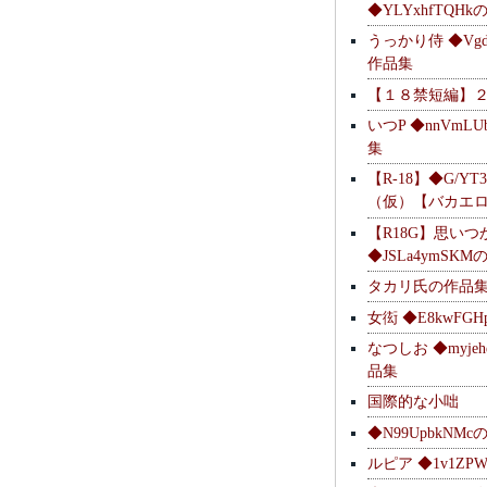
◆YLYxhfTQH
うっかり侍 ◆Vgdl
作品集
【１８禁短編】
いつP ◆nnVmL
集
【R-18】◆G/YT
（仮）【バカエ
【R18G】思いつ
◆JSLa4ymSK
タカリ氏の作品
女衒 ◆E8kwFG
なつしお ◆myje
品集
国際的な小咄
◆N99UpbkNM
ルピア ◆1v1ZP