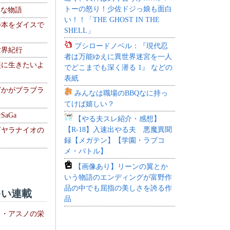
トーの怒り！少佐ドジっ娘も面白
！な物語
い！！「THE GHOST IN THE
乃本をダイスで
SHELL」
ブシロードノベル：『現代忍
世界紀行
者は万能ゆえに異世界迷宮を一人
侠に生きたいよ
でどこまでも深く潜る 1』 などの
表紙
どかがブラブラ
みんなは職場のBBQなに持っ
てけば嬉しい？
aGa
【やる夫スレ紹介・感想】
【R-18】入速出やる夫 悪魔異聞
下ヤラナイオの
録【メガテン】【学園・ラブコ
メ・バトル】
【画像あり】リーンの翼とか
いう物語のエンディングが富野作
品の中でも屈指の美しさを誇る作
い連載
品
ト・アスノの栄