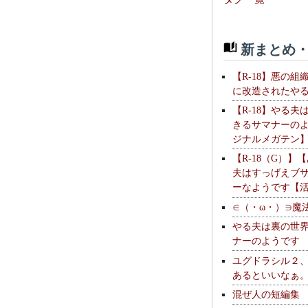
新まとめ・
【R-18】悪の組
に改造されたや
【R-18】やる夫
きるサマナーの
ジナルメガテン
【R-18（G）】
夫はすっげえブ
ーなようです【
∈（・ω・）∋魔
やる夫は裏の世
ナーのようです
ユグドラシル２
あるといいなぁ
混ぜ人の短編集