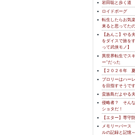
岩田聡と歩く道
ロイドボーグ
転生したらお気
来ると思ってた
【あんこ】やる
をダイスで旅を
って武侠モノ】
異世界転生でスキ
ー"だった
【２０２６年 
ブロリーはハー
を目指すそうで
蛮族島だよやる
侵略者？ そん
ショタだ！
【エター】専守
メモリーバース
ルの記録と記憶