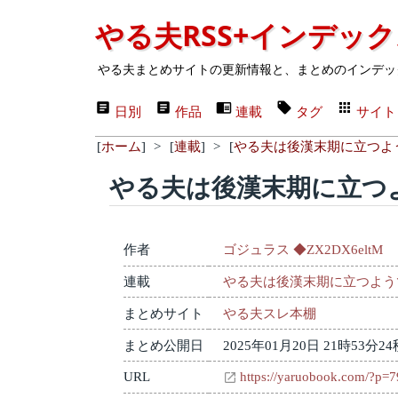
やる夫RSS+インデッ
やる夫まとめサイトの更新情報と、まとめのインデッ
日別
作品
連載
タグ
サイト
[
ホーム
]
>
[
連載
]
>
[
やる夫は後漢末期に立つよ
やる夫は後漢末期に立つ
作者
ゴジュラス ◆ZX2DX6eltM
連載
やる夫は後漢末期に立つよう
まとめサイト
やる夫スレ本棚
まとめ公開日
2025年01月20日 21時53分24
URL
https://yaruobook.com/?p=