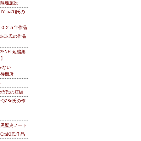
kの隔離施設
Yupz7Q氏の
２０２５年作品
UbkCk氏の作品
325NHs短編集
ロ】
かない
Mの待機所
集
HptY氏の短編
heQZSo氏の作
cの黒歴史ノート
WQmKI氏作品