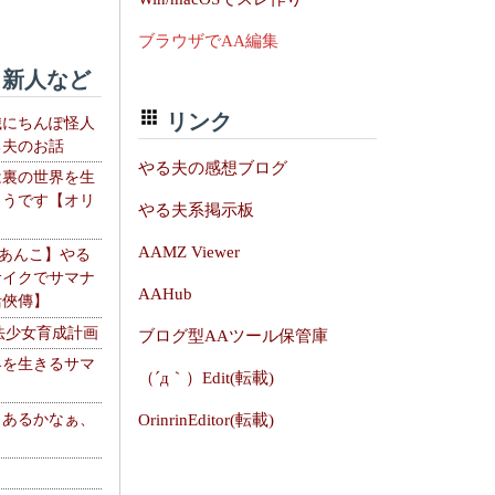
ブラウザでAA編集
新人など
リンク
織にちんぽ怪人
る夫のお話
やる夫の感想ブログ
は裏の世界を生
ようです【オリ
やる夫系掲示板
】
AAMZ Viewer
【あんこ】やる
サイクでサマナ
AAHub
活俠傳】
法少女育成計画
ブログ型AAツール保管庫
界を生きるサマ
（´д｀）Edit(転載)
、あるかなぁ、
OrinrinEditor(転載)
。