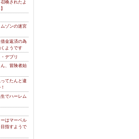
て召喚されたよ
エ】
リムゾンの迷宮
は借金返済の為
働くようです
ス・デブリ
さん、冒険者始
思ってたんと違
か！
転生でハーレム
リーはマーベル
を目指すようで