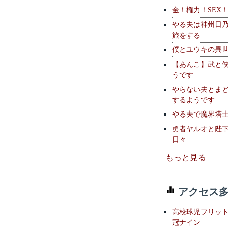
金！権力！SEX
やる夫は神州日
旅をする
僕とユウキの異
【あんこ】武と
うです
やらない夫とま
するようです
やる夫で魔界塔士S
勇者ヤルオと陛
日々
もっと見る
アクセス多
高校球児フリッ
冠ナイン