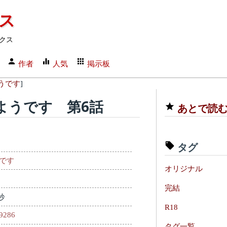
クス
クス
作者
人気
掲示板
うです
]
ようです 第6話
あとで読
タグ
です
オリジナル
完結
秒
R18
79286
タグ一覧