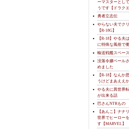
ーマスターとし
うです【ドラク
勇者立志伝
やらない夫でク
【R-18G】
【R-18】やる夫
に特殊な風俗で
輸送戦艦スペー
没落令嬢ベール
めました
【R-18】なんか
うけどまあええ
やる夫に異世界
が出来る話
巴さんNTRもの
【あんこ】ナナ
世界でヒーロー
す【MARVEL】