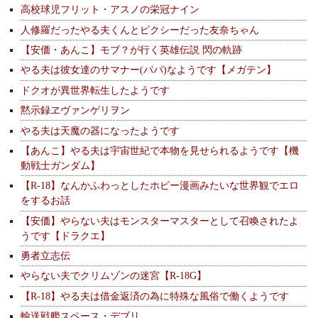
高校球児フリット・アスノの栄冠ナイン
人修羅だったやる夫くんとピクシーだった友奈ちゃん
【安価・あんこ】モブ？が行く英雄伝説 閃の軌跡
やる夫は彼女達のサマナー(パパ)なようです【メガテン】
ドクオが異世界転生したようです
黙示録ヱヴァンゲリヲン
やる夫は天魔の器になったようです
【あんこ】やる夫は宇宙世紀で本物を見せられるようです【機
動戦士ガンダム】
【R-18】なんかふわっとしたホビー漫画みたいな世界観でエロ
をするお話
【安価】やらない夫はモンスターマスターとして召喚されたよ
うです【ドラクエ】
勇者立志伝
やらない夫でクリムゾンの迷宮【R-18G】
【R-18】やる夫は借金返済の為に特殊な風俗で働くようです
輸送戦艦スペース・デブリ