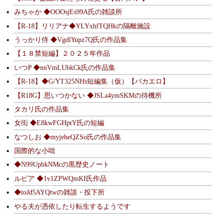
みちゃか ◆OOOsjEs99A氏の雑談所
【R-18】リリアナ◆YLYxhfTQHkの隔離施設
うっかり侍 ◆VgdlYupz7Q氏の作品集
【１８禁短編】２０２５年作品
いつP ◆nnVmLUbkCk氏の作品集
【R-18】◆G/YT325NHs短編集（仮）【バカエロ】
【R18G】思いつかない ◆JSLa4ymSKMの待機所
タカリ氏の作品集
女衒 ◆E8kwFGHptY氏の短編
なつしお ◆myjeheQZSo氏の作品集
国際的な小咄
◆N99UpbkNMcの黒歴史ノート
ルピア ◆1v1ZPWQmKI氏作品
◆toJd5AYQtwの雑談・投下所
やる夫が憑依したり転生するようです