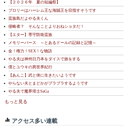
【２０２６年 夏の短編祭】
ブロリーはハーレム王な海賊王を目指すそうです
蛮族島だよやる夫くん
侵略者？ そんなことよりおねショタだ！
【エター】専守防衛蛮族
メモリーバース ～とあるドールの記録と記憶～
金！権力！SEX！な物語
やる夫は神州日乃本をダイスで旅をする
僕とユウキの異世界紀行
【あんこ】武と侠に生きたいようです
やらない夫とまどかがブラブラするようです
やる夫で魔界塔士SaGa
もっと見る
アクセス多い連載