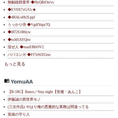
無触蹌踉童帝 ◆HyQRiOn/vs
◆EV0X7vG/Uc★
◆4RALeHt2Lppf
うっかり侍 ◆VgdlYupz7Q
◆l872UrR6yw
◆toJd5AYQtw
混ぜ人 ◆mazEBItOV2
ババコンガ ◆Ff7nWZGtso
もっと見る
YomuAA
【R-18G】Rance／Stay night【安価・あんこ】
伊藤誠の異世界モノ
(三次作品) やはり俺の悪魔的な業務は間違ってる
英雄の守り人