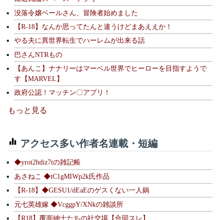
没落令嬢ベールさん、冒険者始めました
【R-18】なんか思ってたんと違うけどまあええか！
やる夫に異世界転生でハーレムが出来る話
巴さんNTRもの
【あんこ】ナナリーはマーベル世界でヒーローを目指すようで
す【MARVEL】
政府公認！マッチン〇アプリ！
もっと見る
アクセス多い作者名連載・短編
◆yrot2hdiz7tの雑記帳
あさねこ ◆tC1gMIWp2k氏作品
【R-18】◆GESU1/dEaEのゲスくない一人鍋
元七英雄嫁 ◆VcggpY/XNkの雑談所
【R18】覆面紳士たちの社交場【合同スレ】