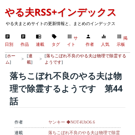
やる夫RSS+インデックス
やる夫まとめサイトの更新情報と、まとめのインデックス
サ
掲
日別
作品
連載
タグ
イト
作者
人気
示板
[
ホー
[
連
[
落ちこぼれ不良のやる夫は物理で除霊する
>
>
ム
]
載
]
ようです
]
落ちこぼれ不良のやる夫は物
理で除霊するようです 第44
話
作者
ヤンキー ◆NOT4UbO6.6
連載
落ちこぼれ不良のやる夫は物理で除霊