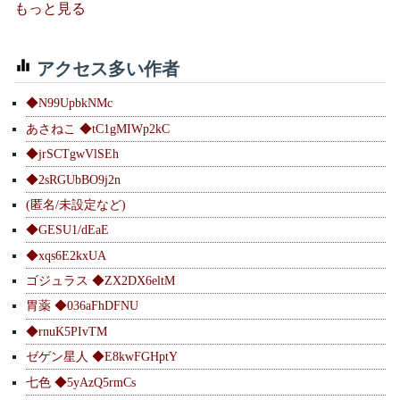
もっと見る
アクセス多い作者
◆N99UpbkNMc
あさねこ ◆tC1gMIWp2kC
◆jrSCTgwVlSEh
◆2sRGUbBO9j2n
(匿名/未設定など)
◆GESU1/dEaE
◆xqs6E2kxUA
ゴジュラス ◆ZX2DX6eltM
胃薬 ◆036aFhDFNU
◆rnuK5PIvTM
ゼゲン星人 ◆E8kwFGHptY
七色 ◆5yAzQ5rmCs