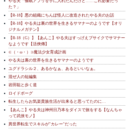
やる夫「催眠アプリを手に入れたんだけど……これ必要だっ
た？」
【R-18】悪の組織にちんぽ怪人に改造されたやる夫のお話
【R-18】やる夫は裏の世界を生きるサマナーのようです【オリ
ジナルメガテン】
【R-18（G）】【あんこ】やる夫はすっげえブサイクでサマナー
なようです【活俠傳】
∈（・ω・）∋魔法少女育成計画
やる夫は裏の世界を生きるサマナーのようです
ユグドラシル２、あるかなぁ、あるといいなぁ。
混ぜ人の短編集
岩田聡と歩く道
ロイドボーグ
転生したらお気楽貴族生活が出来ると思ってたのに…
【あんこ】やる夫は神州日乃本をダイスで旅をする【なんちゃ
って武侠モノ】
異世界転生でスキルが"カレー"だった