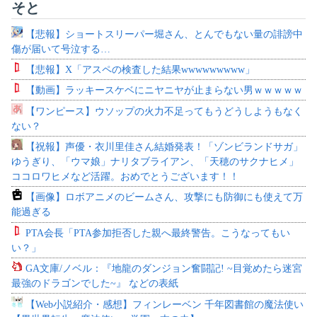
そと
【悲報】ショートスリーパー堀さん、とんでもない量の誹謗中
傷が届いて号泣する…
【悲報】X「アスペの検査した結果wwwwwwwww」
【動画】ラッキースケベにニヤニヤが止まらない男ｗｗｗｗｗ
【ワンピース】ウソップの火力不足ってもうどうしようもなく
ない？
【祝報】声優・衣川里佳さん結婚発表！「ゾンビランドサガ」
ゆうぎり、「ウマ娘」ナリタブライアン、「天穂のサクナヒメ」
ココロワヒメなど活躍。おめでとうございます！！
【画像】ロボアニメのビームさん、攻撃にも防御にも使えて万
能過ぎる
PTA会長「PTA参加拒否した親へ最終警告。こうなってもい
い？」
GA文庫/ノベル：『地龍のダンジョン奮闘記! ~目覚めたら迷宮
最強のドラゴンでした~』 などの表紙
【Web小説紹介・感想】フィンレーベン 千年図書館の魔法使い