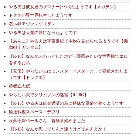
やる夫は彼女達のサマナー(パパ)なようです【メガテン】
ドクオが異世界転生したようです
黙示録ヱヴァンゲリヲン
やる夫は天魔の器になったようです
【あんこ】やる夫は宇宙世紀で本物を見せられるようです【機
動戦士ガンダム】
【R-18】なんかふわっとしたホビー漫画みたいな世界観でエロ
をするお話
【安価】やらない夫はモンスターマスターとして召喚されたよ
うです【ドラクエ】
勇者立志伝
やらない夫でクリムゾンの迷宮【R-18G】
【R-18】やる夫は借金返済の為に特殊な風俗で働くようです
輸送戦艦スペース・デブリ
没落令嬢ベールさん、冒険者始めました
【R-18】なんか思ってたんと違うけどまあええか！