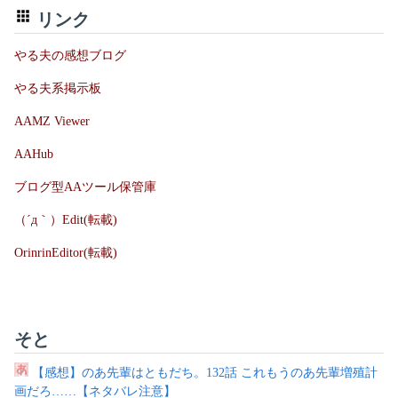
リンク
やる夫の感想ブログ
やる夫系掲示板
AAMZ Viewer
AAHub
ブログ型AAツール保管庫
（´д｀）Edit(転載)
OrinrinEditor(転載)
そと
【感想】のあ先輩はともだち。132話 これもうのあ先輩増殖計
画だろ……【ネタバレ注意】