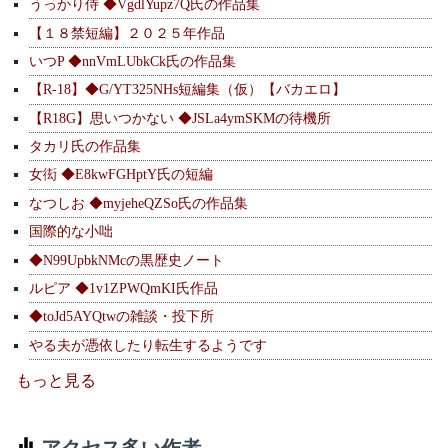
うっかり侍 ◆VgdlYupz7Q氏の作品集
【１８禁短編】２０２５年作品
いつP ◆nnVmLUbkCk氏の作品集
【R-18】◆G/YT325NHs短編集（仮）【バカエロ】
【R18G】思いつかない ◆JSLa4ymSKMの待機所
タカリ氏の作品集
女衒 ◆E8kwFGHptY氏の短編
なつしお ◆myjeheQZSo氏の作品集
国際的な小咄
◆N99UpbkNMcの黒歴史ノート
ルピア ◆1v1ZPWQmKI氏作品
◆toJd5AYQtwの雑談・投下所
やる夫が憑依したり転生するようです
もっと見る
アクセス多い作者