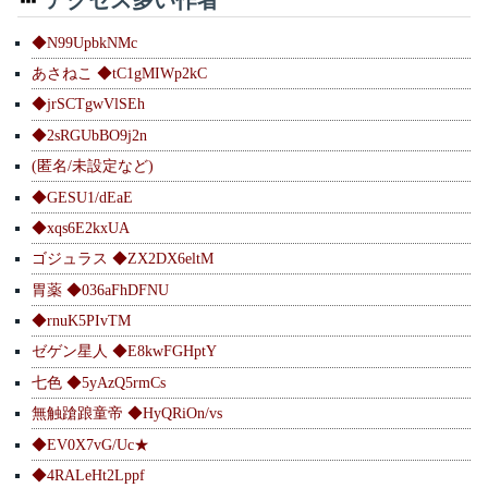
◆N99UpbkNMc
あさねこ ◆tC1gMIWp2kC
◆jrSCTgwVlSEh
◆2sRGUbBO9j2n
(匿名/未設定など)
◆GESU1/dEaE
◆xqs6E2kxUA
ゴジュラス ◆ZX2DX6eltM
胃薬 ◆036aFhDFNU
◆rnuK5PIvTM
ゼゲン星人 ◆E8kwFGHptY
七色 ◆5yAzQ5rmCs
無触蹌踉童帝 ◆HyQRiOn/vs
◆EV0X7vG/Uc★
◆4RALeHt2Lppf