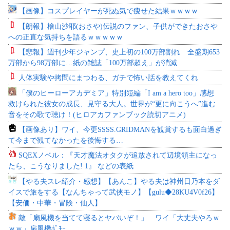
【画像】コスプレイヤーが死ぬ気で痩せた結果ｗｗｗｗ
【朗報】檜山沙耶(おさや)伝説のファン、子供ができたおさや
への正直な気持ちを語るｗｗｗｗｗ
【悲報】週刊少年ジャンプ、史上初の100万部割れ 全盛期653
万部から98万部に…紙の雑誌「100万部超え」が消滅
人体実験や拷問にまつわる、ガチで怖い話を教えてくれ
「僕のヒーローアカデミア」特別短編「I am a hero too」感想
救けられた彼女の成長、見守る大人。世界が“更に向こうへ”進む
音をその歌で聴け！(ヒロアカファンブック読切アニメ)
【画像あり】ワイ、今更SSSS.GRIDMANを観賞するも面白過ぎ
て今まで観てなかったを後悔する…
SQEXノベル：『天才魔法オタクが追放されて辺境領主になっ
たら、こうなりました! 1』 などの表紙
【やる夫スレ紹介・感想】【あんこ】やる夫は神州日乃本をダ
イスで旅をする【なんちゃって武侠モノ】【gulu◆28KU4V0f26】
【安価・中華・冒険・仙人】
敵「扇風機を当てて寝るとヤバいぞ！」 ワイ「大丈夫やろｗ
ｗｗ」扇風機ﾎﾟﾁｰ