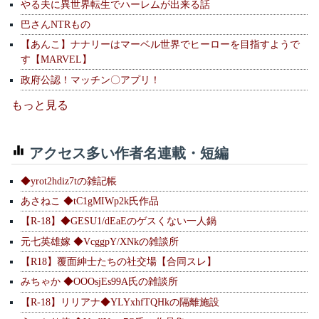
やる夫に異世界転生でハーレムが出来る話
巴さんNTRもの
【あんこ】ナナリーはマーベル世界でヒーローを目指すようで
す【MARVEL】
政府公認！マッチン〇アプリ！
もっと見る
アクセス多い作者名連載・短編
◆yrot2hdiz7tの雑記帳
あさねこ ◆tC1gMIWp2k氏作品
【R-18】◆GESU1/dEaEのゲスくない一人鍋
元七英雄嫁 ◆VcggpY/XNkの雑談所
【R18】覆面紳士たちの社交場【合同スレ】
みちゃか ◆OOOsjEs99A氏の雑談所
【R-18】リリアナ◆YLYxhfTQHkの隔離施設