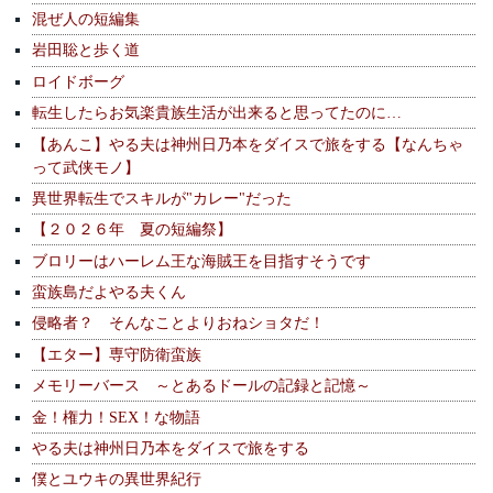
混ぜ人の短編集
岩田聡と歩く道
ロイドボーグ
転生したらお気楽貴族生活が出来ると思ってたのに…
【あんこ】やる夫は神州日乃本をダイスで旅をする【なんちゃ
って武侠モノ】
異世界転生でスキルが"カレー"だった
【２０２６年 夏の短編祭】
ブロリーはハーレム王な海賊王を目指すそうです
蛮族島だよやる夫くん
侵略者？ そんなことよりおねショタだ！
【エター】専守防衛蛮族
メモリーバース ～とあるドールの記録と記憶～
金！権力！SEX！な物語
やる夫は神州日乃本をダイスで旅をする
僕とユウキの異世界紀行