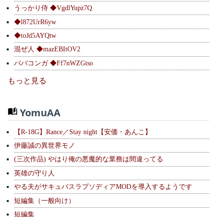
うっかり侍 ◆VgdlYupz7Q
◆l872UrR6yw
◆toJd5AYQtw
混ぜ人 ◆mazEBItOV2
ババコンガ ◆Ff7nWZGtso
もっと見る
YomuAA
【R-18G】Rance／Stay night【安価・あんこ】
伊藤誠の異世界モノ
(三次作品) やはり俺の悪魔的な業務は間違ってる
英雄の守り人
やる夫がサキュバスラプソディアMODを導入するようです
短編集（一般向け）
短編集