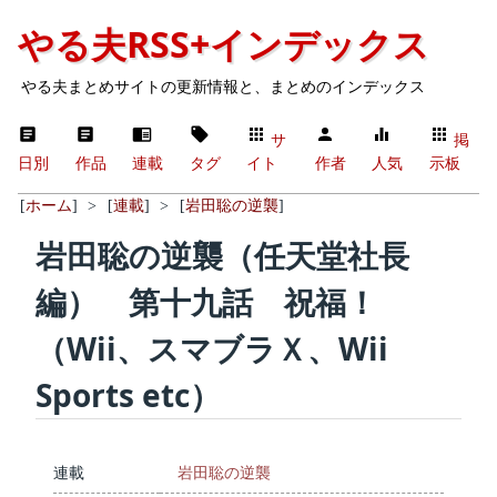
やる夫RSS+インデックス
やる夫まとめサイトの更新情報と、まとめのインデックス
サ
掲
日別
作品
連載
タグ
イト
作者
人気
示板
[
ホーム
]
>
[
連載
]
>
[
岩田聡の逆襲
]
岩田聡の逆襲（任天堂社長
編） 第十九話 祝福！
（Wii、スマブラＸ、Wii
Sports etc）
連載
岩田聡の逆襲