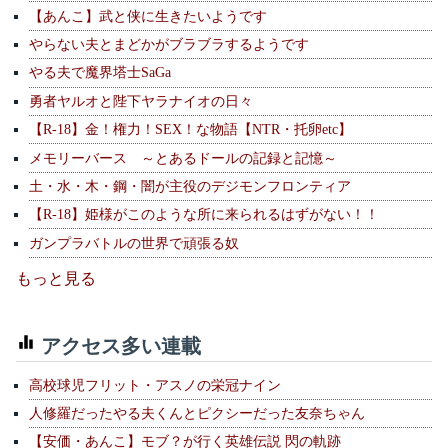
【あんこ】武と侠に生きたいようです
やらない夫とまどかがブラブラするようです
やる夫で魔界塔士SaGa
勇者ヤルオと陛下ヤラナイオの日々
【R-18】金！権力！SEX！な物語【NTR・托卵etc】
メモリーバース ～とあるドールの記録と記憶～
土・水・木・鋼・闇が主役のデジモンフロンティア
【R-18】姫様がこのような所に来られるはずがない！！
ガンプラバトルの世界で頑張る奴
もっと見る
アクセス多い連載
高校球児フリット・アスノの栄冠ナイン
人修羅だったやる夫くんとピクシーだった友奈ちゃん
【安価・あんこ】モブ？が行く英雄伝説 閃の軌跡